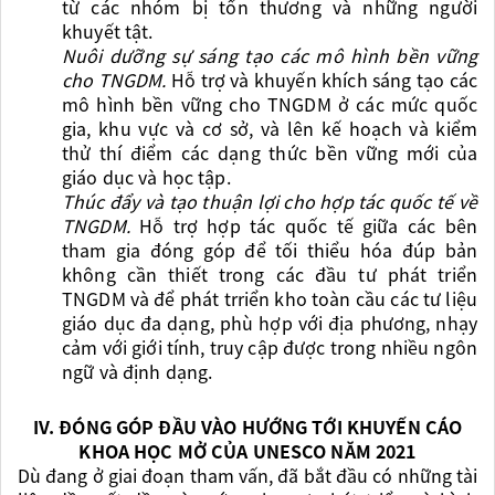
từ các nhóm bị tổn thương và những người
khuyết tật.
Nuôi dưỡng sự sáng tạo các mô hình bền vững
cho TNGDM.
H
ỗ trợ và khuyến khích sáng tạo các
mô hình bền vững cho TNGDM ở các mức quố
c
gia, khu vực và cơ sở, và lên kế hoạch và kiểm
thử thí điểm các dạng thức bền vững mới của
giáo dục và học tập.
Thúc đẩy và tạo thuận lợi cho hợp tác quốc tế về
TNGDM.
H
ỗ trợ hợp tác quốc tế giữa các bên
tham gia đóng góp để tối thiểu hóa đúp bản
không cần thiết trong các đầu tư phát triển
TNGDM và để phát trriển kho toàn cầu các tư liệu
giáo dục đa dạng, phù hợp với địa phương, nhạy
cảm với giới tính, truy cập được trong nhiều ngôn
ngữ và định dạng.
IV. ĐÓNG GÓP ĐẦU VÀO HƯỚNG TỚI KHUYẾN CÁO
KHOA HỌC MỞ CỦA UNESCO NĂM 2021
Dù đang ở giai đoạn tham vấn, đã bắt đầu có những tài