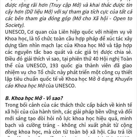
được rộng rãi hơn (Truy cập Mở) và khai thác được tin
cậy hơn (Dữ liệu Mở) với sự tham gia tích cực của tất cả
các bên tham gia đóng góp (Mở cho Xã hội - Open to
Society).
UNESCO, Cơ quan của Liên hiệp quốc với nhiệm vụ về
Khoa học, là tổ chức toàn cầu hợp pháp để xúc tác xây
dựng tầm nhìn mạch lạc của Khoa học Mở và tập hợp
các nguyên tắc bao quát và các giá trị được chia sẻ.
Điều đó giải thích vì sao, tại phiên thứ 40 Hội nghị Toàn
thể của UNESCO, 193 quốc gia thành viên đã giao
nhiệm vụ cho Tổ chức này phát triển một công cụ thiết
lập tiêu chuẩn quốc tế về Khoa học Mở ở dạng
Khuyến
cáo Khoa học Mở
của UNESCO.
B. Khoa học Mở - Vì sao?
Trong bối cảnh của các thách thức cấp bách về kinh tế
xã hội của của hành tinh, các giải pháp bền vững và đổi
mới sáng tạo đòi hỏi nỗ lực khoa học hiệu quả, minh
bạch và cường tráng - không chỉ xuất phát từ cộng
đồng khoa học, mà còn từ toàn bộ xã hội. Câu trả lời