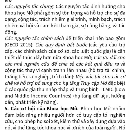
Các nguyên tắc chung.
Các nguyên tắc định hướng cho
Khoa học Mở phải gồm sự tôn trọng và hỗ trợ cho sự đa
dạng, cộng tác, trách nhiệm giải trình, minh bạch, trách
nhiệm xã hội và cam kết tham gia, sự công bằng, và tác
động.
Các nguyên tắc chính sách
để triển khai nên bao gồm
(OECD 2015):
Các quy định bắt buộc
(các yêu cầu trợ
cấp, các chính sách của cơ sở, các luật quốc gia) là cần
thiết để thúc đẩy hơn nữa Khoa học Mở;
Các ưu đãi cho
các nhà nghiên cứu để chia sẻ các kết quả đầu ra
và
cộng tác thay vì cạnh tranh lẫn nhau (hỗ trợ tài chính,
thăng tiến sự nghiệp, trích dẫn);
Việc xúc tác cho các cơ
chế và hỗ trợ bổ sung cho hạ tầng Truy cập Mở
đặc biệt
ở các quốc gia thu nhập thấp và trung bình - LMIC (Low
and Middle Income Countries) (hạ tầng dữ liệu, hướng
dẫn, phát triển kỹ năng).
5. Các cơ hội của Khoa học Mở.
Khoa học Mở nhằm
đảm bảo rằng nhiều người hơn có truy cập tới nghiên
cứu, cho phép họ soi xét, kiểm thử và xây dựng dựa vào
nó, vì thế tăng tốc
khoa học
vì lợi ích của loài người. Nó