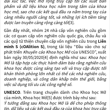
đãi xúc tác. Việc mở rộng truy cập tới các xuất bản
phẩm và dữ liệu khoa học nằm trong tâm của khoa
học mở, sao cho các kết quả đầu ra nằm trong tay của
càng nhiều người càng tốt, và những lợi ích tiềm tàng
được lan truyền càng rộng càng tốt
[3].
Gần đây nhất, nhóm 24 nhà cấp vốn nghiên cứu gồm
các cơ quan cấp vốn nghiên cứu quốc gia, châu Âu và
các quỹ từ thiện chuyên cấp vốn nghiên cứu trong
Liên
minh S (cOAlition S)
, trong tài liệu “Đầu vào cho sự
phát triển
Khuyến cáo Khoa học Mở
của UNESCO”, xuất
bản ngày 30/05/2020[4] định nghĩa như sau:
Khoa học
Mở là tập hợp các thực hành đảm bảo rằng nghiên cứu
khoa học được cùng sáng tạo với và truy cập được tới
khán thính phòng lớn nhất có thể các nhà nghiên cứu,
doanh nghiệp, và công dân khắp trên thế giới, bằng
việc sử dụng tối ưu các công nghệ số
.
UNESCO
. Trên trang chuyên dành cho Khoa học Mở
của mình, Khoa học Mở[5] được trình bày như sau:
Ý tưởng đằng sau Khoa học Mở là để cho phép thông
tin, dữ liệu và các kết quả đầu ra của khoa học truy cập