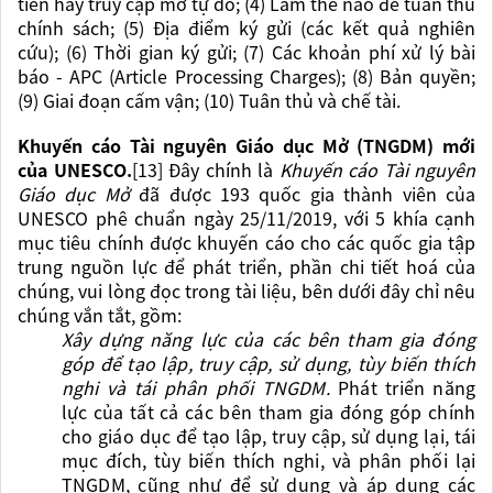
tiền hay truy cập mở tự do; (4) Làm thế nào để tuân thủ
chính sách; (5) Địa điểm ký gửi (các kết quả nghiên
cứu); (6) Thời gian ký gửi; (7) Các khoản phí xử lý bài
báo - APC (Article Processing Charges); (8) Bản quyền;
(9) Giai đoạn cấm vận; (10) Tuân thủ và chế tài.
Khuyế
n cáo Tài nguyên Giáo dục Mở (TNGDM) mới
của UNESCO.
[13] Đây chính là
Khuyến cáo Tài nguyên
Giáo dục Mở
đã được 193 quốc gia thành viên của
UNESCO phê chuẩn ngày 25/11/2019, với 5 khía cạnh
mục tiêu chính được khuyến cáo cho các quốc gia tập
trung nguồn lực để phát triển, phần chi tiết hoá của
chúng, vui lòng đọc trong tài liệu, bên dưới đây chỉ nêu
chúng vắn tắt, gồm:
Xây dựng năng lực của các bên tham gia đóng
góp để tạo lập, truy cập, sử dụng, tùy biến thích
nghi và tái phân phối TNGDM.
P
hát triển năng
lực của tất cả các bên tham gia đóng góp chính
cho giáo dục để tạo lập, truy cập, sử dụng lại, tái
mục đích, tùy biến thích nghi, và phân phối lại
TNGDM, cũng như để sử dụng và áp dụng các