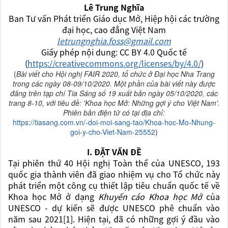
Lê Trung Nghĩa
Ban Tư vấn Phát triển Giáo dục Mở, Hiệp hội các trường
đại học, cao đẳng Việt Nam
letrungnghia.foss@gmail.com
Giấy phép nội dung: CC BY 4.0 Quốc tế
(
https://creativecommons.org/licenses/by/4.0/
)
(
Bài viết cho Hội nghị FAIR 2020, tổ chức ở Đại học Nha Trang
trong các ngày 08-09/10/2020. Một phần của bài viết này được
đăng trên tạp chí Tia Sáng số 19 xuất bản ngày 05/10/2020, các
trang 8-10, với tiêu đề: 'Khoa học Mở: Những gợi ý cho Việt Nam'.
Phiên bản điện tử có tại địa chỉ:
https://tiasang.com.vn/-doi-moi-sang-tao/Khoa-hoc-Mo-Nhung-
goi-y-cho-Viet-Nam-25552
)
I. ĐẶT VẤN ĐỀ
Tại phiên thứ 40 Hội nghị Toàn thể của UNESCO, 193
quốc gia thành viên đã giao nhiệm vụ cho Tổ chức này
phát triển một công cụ thiết lập tiêu chuẩn quốc tế về
Khoa học Mở ở dạng
Khuyến cáo Khoa học Mở
của
UNESCO - dự kiến sẽ được UNESCO phê chuẩn vào
năm sau 2021[1]. Hiện tại, đã có những gợi ý đầu vào