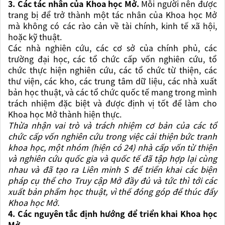
3. Các tác nhân của Khoa học Mở.
Mỗi người nên được
trang bị để trở thành một tác nhân của Khoa học Mở
mà không có các rào cản về tài chính, kinh tế xã hội,
hoặc kỹ thuật.
Các nhà nghiên cứu, các cơ sở của chính phủ, các
trường đại học, các tổ chức cấp vốn nghiên cứu, tổ
chức thực hiện nghiên cứu, các tổ chức từ thiện, các
thư viện, các kho, các trung tâm dữ liệu, các nhà xuất
bản học thuật, và các tổ chức quốc tế mang trong mình
trách nhiệm đặc biệt và được định vị tốt để làm cho
Khoa học Mở thành hiện thực.
Thừa nhận vai trò và trách nhiệm cơ bản của các tổ
chức cấp vốn nghiên cứu trong việc cải thiện bức tranh
khoa học
, một nhóm (hiện có 24) nhà cấp vốn từ thiện
và nghiên cứu quốc gia và quốc tế đã tập hợp lại cùng
nhau và đã tạo ra Liên minh S để triển khai các biện
pháp cụ thể cho Truy cập Mở đầy đủ và tức thì tới các
xuất bản phẩm học thuật, vì thế đóng góp để thúc đẩy
Khoa học Mở.
4. Các nguyên tắc định hướng để triển khai Khoa học
Mở