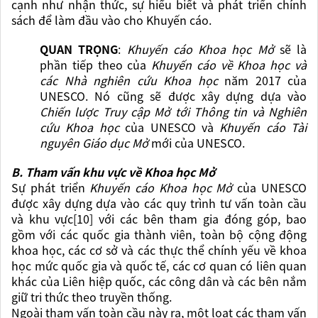
cạnh như nhận thức, sự hiểu biết và phát triển chính
sách để làm đầu vào cho Khuyến cáo.
QUAN TRỌNG
:
Khuyến cáo Khoa học Mở
sẽ là
phần tiếp theo của
Khuyến cáo về Khoa học và
các Nhà nghiên cứu Khoa học
năm 2017 của
UNESCO.
Nó cũng sẽ được xây dựng dựa vào
Chiến lược Truy cập Mở tới Thông tin và Nghiên
cứu Khoa học
của UNESCO
và
Khuyến cáo Tài
nguyên Giáo dục Mở
mới của UNESCO.
B. Tham vấn khu vực về Khoa học Mở
Sự phát triển
Khuyến cáo Khoa học Mở
của UNESCO
được xây dựng dựa vào các quy trình tư vấn toàn cầu
và khu vực[10] với các bên tham gia đóng góp, bao
gồm với các quốc gia thành viên, toàn bộ cộng động
khoa học, các cơ sở
và các thực thể chính yếu về
khoa
học mức quốc gia
và quốc tế, các cơ quan có liên quan
khác của Liên hiệp quốc, các công dân và các bên nắm
giữ tri thức theo truyền thống.
Ngoài tham vấn toàn cầu này ra, một loạt các tham vấn