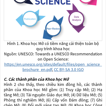
Hình 1. Khoa học Mở có tiềm năng cải thiện toàn bộ
quy trình khoa học
Nguồn: UNESCO: Towards a UNESCO Recommendation
on Open Science:
https://en.unesco.org/sites/default/files/open_science_
brochure_en.pdf
,
CC BY-SA 3.0 IGO
C. Các thành phần của Khoa học Mở
Hình 2 cho thấy, theo chiều kim đồng hồ, các thành
phần của Khoa học Mở gồm: (1) Truy cập Mở; (2) Hạ
tầng Mở; (3) Tài nguyên Giáo dục Mở; (4) Dữ liệu Mở; (5)
Phòng thí nghiệm Mở; (6) Cấp vốn Đám đông; (7) Ghi
chép Mở; (8) Đổi mới sáng tạo Mở; (9) Khoa học Công