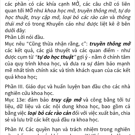
các phần có các khía cạnh MỞ, các câu chữ có liên
quan tới MỞ như
khoa học mở
,
truyền thông mở
,
tự do
học thuật
,
truy cập mở, loại bỏ các rào cản
và
thông
thái mở
có trong Khuyến cáo như được liệt kê ở bên
dưới đây:
Phần Lời nói đầu.
Mục nêu “Cũng thừa nhận rằng, c”:
truyền thông mở
các kết quả, các giả thuyết và các quan điểm - như
được cụm từ
“
tự do học thuật
”
gợi ý - nằm ở chính tâm
của quy trình khoa học, và đưa ra sự đảm bảo mạnh
mẽ nhất tính chính xác và tính khách quan của các kết
quả khoa học;
Phần III. Giáo dục và huấn luyện ban đầu cho các nhà
nghiên cứu khoa học.
Mục 13e:
đảm bảo
truy cập mở
và công bằng tới tư
liệu, dữ liệu và các nội dung khoa học, bao gồm cả
bằng việc
loại bỏ các rào cản
đối với việc xuất bản, chia
sẻ và lưu trữ các kết quả đầu ra khoa học.
Phần IV. Các quyền hạn và trách nhiệm trong nghiên