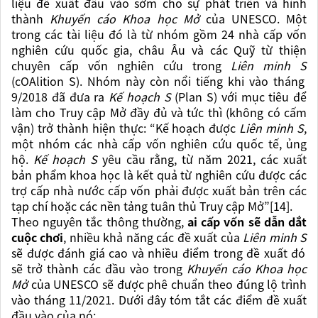
liệu đề xuất đầu vào sớm cho sự phát triển và hình
thành
Khuyến cáo Khoa học Mở
của UNESCO. Một
trong các tài liệu đó là từ nhóm gồm 24 nhà cấp vốn
nghiên cứu quốc gia, châu Âu và các Quỹ từ thiện
chuyên cấp vốn nghiên cứu trong
Liên minh S
(cOAlition S). Nhóm này còn nổi tiếng khi vào tháng
9/2018 đã đưa ra
Kế hoạch S
(Plan S) với mục tiêu để
làm cho Truy cập Mở đầy đủ và tức thì (không có cấm
vận) trở thành hiện thực: “Kế hoạch được
Liên minh S
,
một nhóm các nhà cấp vốn nghiên cứu quốc tế, ủng
hộ.
Kế hoạch S
yêu cầu rằng, từ năm 2021, các xuất
bản phẩm khoa học là kết quả từ nghiên cứu được các
trợ cấp nhà nước cấp vốn phải được xuất bản trên các
tạp chí hoặc các nền tảng tuân thủ Truy cập Mở”[14].
Theo nguyên tắc thông thường,
ai cấp vốn sẽ dẫn dắt
cuộc chơi
, nhiều khả năng các đề xuất của
Liên minh S
sẽ được đánh giá cao và nhiều điểm trong đề xuất đó
sẽ trở thành các đầu vào trong
Khuyến cáo Khoa học
Mở
của UNESCO sẽ được phê chuẩn theo đúng lộ trình
vào tháng 11/2021. Dưới đây tóm tắt các điểm đề xuất
đầu vào của nó: