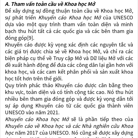
A. Tham vấn toàn cầu về Khoa học Mở
Để xây dựng
sự đồng thuận toàn cầu về Khoa học Mở,
sự phát triển
Khuyến cáo Khoa học Mở
của UNESCO
dựa vào một quy trình tham vấn toàn diện và minh
bạch thu hút tất cả các quốc gia và các bên tham gia
đóng góp
[9]
.
Khuyến cáo được kỳ vọng xác định các nguyên tắc và
các giá trị được chia sẻ về Khoa học Mở, và chỉ ra các
biện pháp cụ thể về Truy cập Mở và Dữ liệu Mở với các
đề xuất hành động để đưa các công dân lại gần hơn với
khoa học
, và các cam kết phân phối và sản xuất
khoa
học
tốt hơn trên thế giới.
Quy trình phác thảo Khuyến cáo được cân bằng theo
khu vực, toàn diện và có tính cộng tác cao. Nó thu hút
nhiều bên tham gia đóng góp và được kỳ vọng dẫn tới
sự áp dụng Khuyến cáo từ các quốc gia thành viên
UNESCO vào năm 2021.
Khuyến cáo Khoa học Mở
sẽ là phần tiếp theo của
Khuyến cáo về Khoa học và các Nhà nghiên cứu Khoa
học
năm 2017 của UNESCO. Nó cũng sẽ được xây dựng