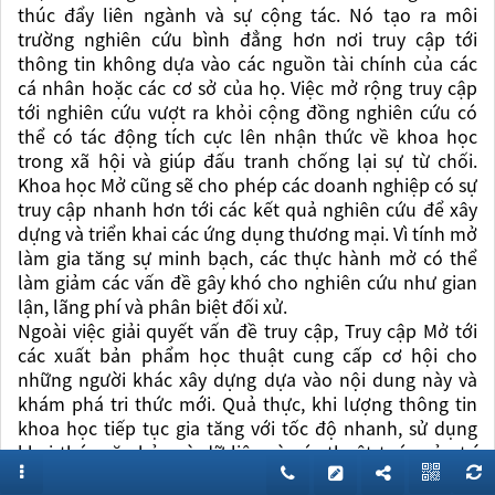
thúc đẩy liên ngành và sự cộng tác. Nó tạo ra môi
trường nghiên cứu bình đẳng hơn nơi truy cập tới
thông tin không dựa vào các nguồn tài chính của các
cá nhân hoặc các cơ sở của họ. Việc mở rộng truy cập
tới nghiên cứu vượt ra khỏi cộng đồng nghiên cứu có
thể có tác động tích cực lên nhận thức về
khoa học
trong xã hội và giúp đấu tranh chống lại sự từ chối.
Khoa học Mở cũng sẽ cho phép các doanh nghiệp có sự
truy cập nhanh hơn tới các kết quả nghiên cứu để xây
dựng và triển khai các ứng dụng thương mại. Vì tính mở
làm gia tăng sự minh bạch, các thực hành mở có thể
làm giảm các vấn đề gây khó cho nghiên cứu như gian
lận, lãng phí và phân biệt đối xử.
Ngoài việc giải quyết vấn đề truy cập, Truy cập Mở tới
các xuất bản phẩm học thuật cung cấp cơ hội cho
những người khác xây dựng dựa vào nội dung này và
khám phá tri thức mới. Quả thực, khi lượng thông tin
khoa học
tiếp tục gia tăng với tốc độ nhanh, sử dụng
khai thác văn bản và dữ liệu và các thuật toán của trí
tuệ nhân tạo (AI) sẽ trở nên quan trọng hơn bao giờ hết