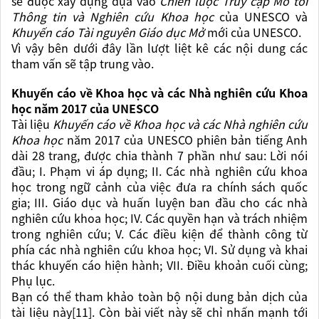
sẽ được xây dựng dựa vào
Chiến lược Truy cập Mở tới
Thông tin và Nghiên cứu Khoa học
của UNESCO
và
Khuyến cáo Tài nguyên Giáo dục Mở
mới của UNESCO.
Vì vậy bên dưới đây lần lượt liệt kê các nội dung các
tham vấn sẽ tập trung vào.
Khuyến cáo về Khoa học và các Nhà nghiên cứu Khoa
học năm 2017 của UNESCO
Tài liệu
Khuyến cáo về Khoa học và các Nhà nghiên cứu
Khoa học
năm 2017 của UNESCO phiên bản tiếng Anh
dài 28 trang, được chia thành 7 phần như sau: Lời nói
đầu; I. Phạm vi áp dụng; II. Các nhà nghiên cứu khoa
học trong ngữ cảnh của việc đưa ra chính sách quốc
gia; III. Giáo dục và huấn luyện ban đầu cho các nhà
nghiên cứu khoa học; IV. Các quyền hạn và trách nhiệm
trong nghiên cứu; V. Các điều kiện để thành công từ
phía các nhà nghiên cứu khoa học; VI. Sử dụng và khai
thác khuyến cáo hiện hành; VII. Điều khoản cuối cùng;
Phụ lục.
Bạn có thể tham khảo toàn bộ nội dung bản dịch của
tài liệu này[11]. Còn bài viết này sẽ chỉ nhấn mạnh tới