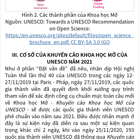
Hình 2. Các thành phần của Khoa học Mở
Nguồn: UNESCO: Towards a UNESCO Recommendation
on Open Science:
https://en.unesco.org/sites/default/files/open_science_
brochure_en.pdf
,
CC BY-SA 3.0 IGO
III. CƠ SỞ CỦA KHUYẾN CÁO KHOA HỌC MỞ CỦA
UNESCO NĂM 2021
Như ở phần “Đặt vấn đề” đã nêu, nhân dịp Hội nghị
Toàn thể lần thứ 40 của UNESCO trong các ngày 12-
27/11/2019 tại Paris - Pháp, ngày 27/11/2019, các quốc
gia thành viên đã quyết định khởi xướng quy trình
tham vấn để xác định công cụ chuẩn mực toàn cầu mới
về Khoa học Mở -
Khuyến cáo Khoa học Mở của
UNESCO
- sẽ được các quốc gia thành viên UNESCO
phê chuẩn vào năm sau 2021. Điều được nhấn mạnh ở
đây là sự kiện này đã diễn ra sau một sự kiện quan
trọng khác chỉ 2 ngày, khi vào ngày 25/11/2020, 193
quốc gia thành viên UNESCO đã thông qua
Khuyến cáo