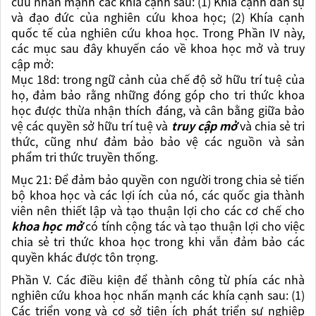
cứu nhấn mạnh các khía cạnh sau: (1) Khía cạnh dân sự
và đạo đức của nghiên cứu khoa học; (2) Khía cạnh
quốc tế của nghiên cứu khoa học. Trong Phần IV này,
các mục sau đây khuyến cáo về khoa học mở và truy
cập mở:
Mục 18d:
trong ngữ cảnh của chế độ sở hữu trí tuệ của
họ, đảm bảo rằng những đóng góp cho tri thức khoa
học được thừa nhận thích đáng, và cân bằng giữa bảo
vệ các quyền sở hữu trí tuệ và
truy cập mở
và chia sẻ tri
thức, cũng như đảm bảo bảo vệ các nguồn và sản
phẩm tri thức truyền thống.
Mục 21:
Để đảm bảo quyền con người trong chia sẻ tiến
bộ khoa học và các lợi ích của nó, các quốc gia thành
viên nên thiết lập và tạo thuận lợi cho các cơ chế cho
khoa học mở
có tính cộng tác và tạo thuận lợi cho việc
chia sẻ tri thức khoa học trong khi vẫn đảm bảo các
quyền khác được tôn trọng.
Phần V. Các điều kiện để thành công từ phía các nhà
nghiên cứu khoa học nhấn mạnh các khía cạnh sau: (1)
Các triển vọng và cơ sở tiện ích phát triển sự nghiệp