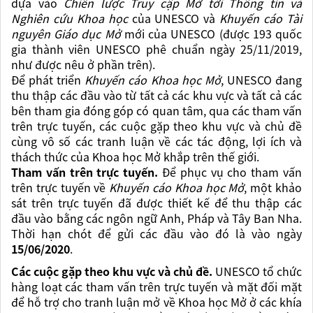
dựa vào
Chiến lược Truy cập Mở tới Thông tin và
Nghiên cứu Khoa học
của UNESCO
và
Khuyến cáo Tài
nguyên Giáo dục Mở
mới của UNESCO (được 193 quốc
gia thành viên UNESCO phê chuẩn ngày 25/11/2019,
như được nêu ở phần trên).
Để phát triển
Khuyến cáo Khoa học Mở
, UNESCO đang
thu thập các đầu vào từ tất cả các khu vực và tất cả các
bên tham gia đóng góp có quan tâm, qua các tham vấn
trên trực tuyến, các cuộc gặp theo khu vực và chủ đề
cùng vô số các tranh luận về các tác động, lợi ích và
thách thức của Khoa học Mở khắp trên thế giới.
Tham vấn trên trực tuyến.
Để phục vụ cho tham vấn
trên trực tuyến về
Khuyến cáo Khoa học Mở
, một khảo
sát trên trực tuyến đã được thiết kế để thu thập các
đầu vào bằng các ngôn ngữ Anh, Pháp và Tây Ban Nha.
Thời hạn chót để gửi các đầu vào đó là vào ngày
15/06/2020
.
Các cuộc gặp theo khu vực và chủ đề.
UNESCO tổ chức
hàng loạt các tham vấn trên trực tuyến và mặt đối mặt
để hỗ trợ cho tranh luận mở về Khoa học Mở ở các khía