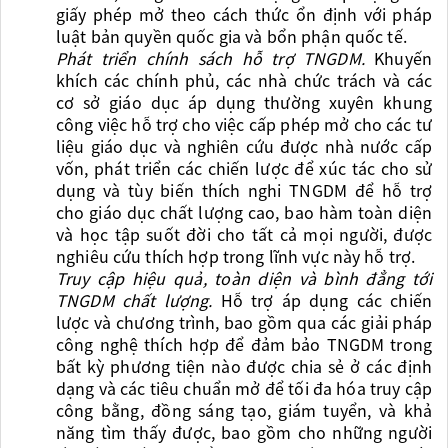
giấy phép mở theo cách thức ổn định với pháp
luật bản quyền quốc gia và bổn phận quốc tế.
Ph
át triển chính sách hỗ trợ TNGDM.
K
huyến
khích các chính phủ, các nhà chức trách và các
cơ sở giáo dục áp dụng thường xuyên khung
công việc hỗ trợ cho việc cấp phép mở cho các tư
liệu giáo dục và nghiên cứu được nhà nước cấp
vốn, phát triển các chiến lược để xúc tác cho sử
dụng và tùy biến thích nghi TNGDM để hỗ trợ
cho giáo dục chất lượng cao, bao hàm toàn diện
và học tập suốt đời cho tất cả mọi người, được
nghiêu cứu thích hợp trong lĩnh vực nà
y hỗ trợ.
Tru
y cập hiệu quả, toàn diện và bình đẳng tới
TNGDM chất lượng.
H
ỗ trợ áp dụng các chiến
lược và chương trình, bao gồm qua các giải pháp
công nghệ thích hợp để đảm bảo TNGDM trong
bất kỳ phương tiện nào được chia sẻ ở các định
dạng và các tiêu chuẩn mở để tối đa hóa truy cập
công bằng, đồng sáng tạo, giám tuyển, và khả
năng tìm thấy được, bao gồm cho những người