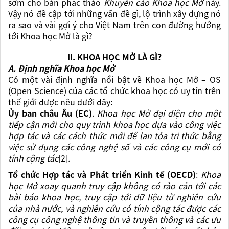
sớm cho bản phác thảo
Khuyến cáo Khoa học Mở
này.
Vậy nó đề cập tới những vấn đề gì, lộ trình xây dựng nó
ra sao và vài gợi ý cho Việt Nam trên con đường hướng
tới Khoa học Mở là gì?
II. KHOA HỌC MỞ LÀ GÌ?
A. Định nghĩa Khoa học Mở
Có một vài định nghĩa nổi bật về Khoa học Mở – OS
(Open Science) của các tổ chức khoa học có uy tín trên
thế giới được nêu dưới đây:
Ủy ban châu Âu (EC)
.
Khoa học Mở đại diện cho
một
tiếp cận mới cho quy trình khoa học dựa vào công việc
hợp tác và các cách thức mới để lan tỏa tri thức bằng
việc sử dụng các công nghệ số và các công cụ mới có
tính cộng tác
[2].
Tổ chức Hợp tác và Phát triển Kinh tế (OECD)
:
Khoa
học Mở xoay quanh truy cập không có rào cản tới các
bài báo khoa học, truy cập tới dữ liệu từ nghiên cứu
của nhà nước, và nghiên cứu có tính cộng tác được các
công cụ công nghệ thông tin và truyền thông và các ưu