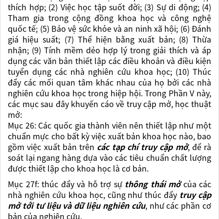
thích hợp; (2) Việc học tập suốt đời; (3) Sự di động; (4)
Tham gia trong cộng đồng khoa học và công nghệ
quốc tế; (5) Bảo vệ sức khỏe và an ninh xã hội; (6) Đánh
giá hiệu suất; (7) Thể hiện bằng xuất bản; (8) Thừa
nhận; (9) Tính mềm dẻo hợp lý trong giải thích và áp
dụng các văn bản thiết lập các điều khoản và điều kiện
tuyển dụng các nhà nghiên cứu khoa học; (10) Thúc
đẩy các mối quan tâm khác nhau của họ bởi các nhà
nghiên cứu khoa học trong hiệp hội. Trong Phần V này,
các mục sau đây khuyến cáo về truy cập mở, học thuật
mở:
Mục 26:
Các quốc gia thành viên nên thiết lập như một
chuẩn mực cho bất kỳ việc xuất bản khoa học nào, bao
gồm việc xuất bản trên
các tạp chí truy cập mở
, để rà
soát lại ngang hàng dựa vào các tiêu chuẩn chất lượng
được thiết lập cho khoa học là cơ bản.
Mục 27f:
thúc đẩy và hỗ trợ sự
thông thái mở
của các
nhà nghiên cứu khoa học, cũng như thúc đẩy
truy cập
mở tới tư liệu và dữ liệu nghiên cứu
, như các phần cơ
bản của nghiên cứu.