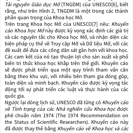
Tài nguyên Giáo dục Mở
(TNGDM) của UNESCO[6], biết
rằng, như trên Hình 2, TNGDM là một trong các thành
phần quan trọng của Khoa học Mở.
Trên trang Khoa học Mở của UNESCO[7] nêu:
Khuyến
cáo Khoa học Mở
này được kỳ vọng xác định các giá trị
và các nguyên tắc cho Khoa học Mở, và nhận diện các
biện pháp cụ thể về Truy cập Mở và Dữ liệu Mở, với các
đề xuất để đưa các công dân sát gần hơn với khoa học.
Các cam kết của nó tạo thuận lợi cho sản xuất và phổ
biến tri thức khoa học khắp trên thế giới. Khuyến cáo
sẽ được phát triển qua một quy trình tham vấn cân
bằng theo khu vực, với nhiều bên tham gia đóng góp,
toàn diện và minh bạch. Khuyến cáo được kỳ vọng tác
động tới sự phát triển các luật và thực hành của các
quốc gia.
Ngược lại dòng lịch sử, UNESCO đã từng có
Khuyến cáo
về Tình trạng của các Nhà nghiên cứu Khoa học
được
phê chuẩn năm 1974 (The 1974 Recommendation on
the Status of Scientific Researchers). Khuyến cáo này
đã được thay thế bằng
Khuyến cáo về Khoa học và các