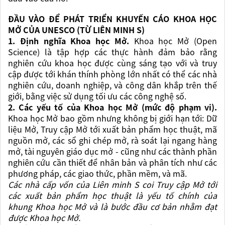
ĐẦU VÀO ĐỂ PHÁT TRIỂN KHUYẾN CÁO KHOA HỌC
MỞ CỦA UNESCO
(TỪ LIÊN MINH S)
1. Định nghĩa Khoa học Mở.
Khoa học Mở (Open
Science) là tập hợp các thực hành đảm bảo rằng
nghiên cứu
khoa học được cùng sáng tạo với và truy
cập được
tới khán thính phòng lớn nhất có thể các nhà
nghiên cứu, doanh nghiệp, và công dân khắp trên thế
giới, bằng việc sử dụng tối ưu các công nghệ số.
2. Các yếu tố của Khoa học Mở (mức độ phạm vi).
Khoa học Mở bao gồm nhưng không bị giới hạn tới: Dữ
liệu Mở, Truy cập Mở tới xuất bản phẩm học thuật, mã
nguồn mở, các sổ ghi chép mở, rà soát lại ngang hàng
mở, tài nguyên giáo dục mở - cũng như các thành phần
nghiên cứu cần thiết để nhân bản và phân tích như các
phương pháp, các giao thức, phần mềm, và mã.
Các nhà cấp vốn của Liên minh S coi Truy cập Mở tới
các xuất bản phẩm học thuật là yếu tố chính của
khung Khoa học Mở và là bước đầu cơ bản nhằm đạt
được Khoa học Mở.