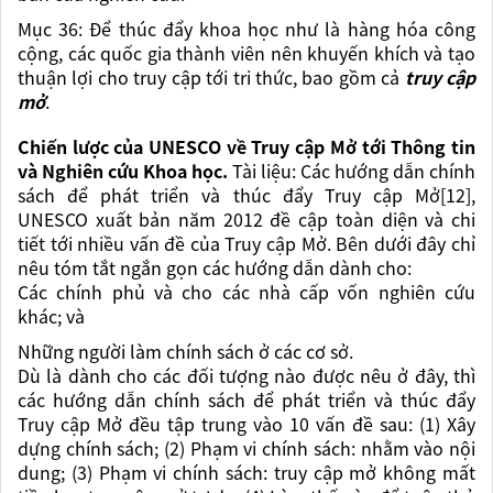
Mục 36:
Để thúc đẩy khoa học như là hàng hóa công
cộng, các quốc gia thành viên nên khuyến khích và tạo
thuận lợi cho truy cập tới tri thức, bao gồm cả
truy cập
mở
.
Chiến lược của UNESCO về Truy cập Mở tới Thông tin
và Nghiên cứu Khoa học.
Tài liệu: Các hướng dẫn chính
sách để phát triển và thúc đẩy Truy cập Mở[12],
UNESCO xuất bản năm 2012 đề cập toàn diện và chi
tiết tới nhiều vấn đề của Truy cập Mở. Bên dưới đây chỉ
nêu tóm tắt ngắn gọn các hướng dẫn dành cho:
Các chính phủ và cho các nhà cấp vốn nghiên cứu
khác; và
Những người làm chính sách ở các cơ sở.
Dù là dành cho các đối tượng nào được nêu ở đây, thì
các hướng dẫn chính sách để phát triển và thúc đẩy
Truy cập Mở đều tập trung vào 10 vấn đề sau: (1) Xây
dựng chính sách; (2) Phạm vi chính sách: nhằm vào nội
dung; (3) Phạm vi chính sách: truy cập mở không mất