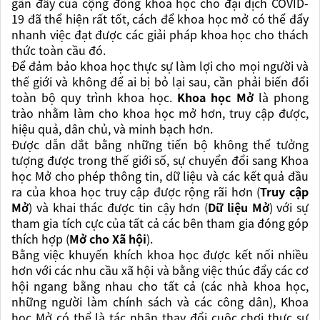
gần đây của cộng đồng khoa học cho đại dịch COVID-
19 đã thể hiện rất tốt, cách để khoa học mở có thể đẩy
nhanh việc đạt được các giải pháp khoa học cho thách
thức toàn cầu đó.
Để đảm bảo khoa học thực sự làm lợi cho mọi người và
thế giới và không để ai bị bỏ lại sau, cần phải biến đổi
toàn bộ quy trình khoa học.
Khoa học Mở
là phong
trào nhằm làm cho khoa học mở hơn, truy cập được,
hiệu quả, dân chủ, và minh bạch hơn.
Được dẫn dắt bằng những tiến bộ không thể tưởng
tượng được trong thế giới số, sự chuyển đổi sang Khoa
học Mở cho phép thông tin, dữ liệu và các kết quả đầu
ra của khoa học truy cập được rộng rãi hơn (
Truy cập
Mở
) và khai thác được tin cậy hơn (
Dữ liệu Mở
) với sự
tham gia tích cực của tất cả các bên tham gia đóng góp
thích hợp (
Mở cho Xã hội
).
Bằng việc khuyến khích khoa học được kết nối nhiều
hơn với các nhu cầu xã hội và bằng việc thúc đẩy các cơ
hội ngang bằng nhau cho tất cả (các nhà khoa học,
những người làm chính sách và các công dân), Khoa
học Mở có thể là tác nhân thay đổi cuộc chơi thực sự