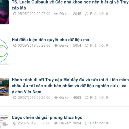
TS. Lucie Guibault về Các nhà khoa học nên biết gì về Truy
cập Mở
25/05/2020 09:27:00
Đã xem: 2045
Phản hồi: 0
Hai điều kiện tiên quyết cho dữ liệu mở
03/09/2019 05:29:00
Đã xem: 5654
Phản hồi: 0
Hành trình đi tới Truy cập Mở đầy đủ và tức thì ở Liên minh
châu Âu tới các xuất bản phẩm và dữ liệu nghiên cứu - vài
ý cho Việt Nam
29/07/2019 05:29:00
Đã xem: 4663
Phản hồi: 0
Cuộc chiến để giải phóng khoa học
25/07/2019 05:50:00
Đã xem: 3034
Phản hồi: 0