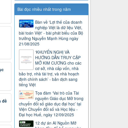
Bài đọc nhiều nhất trong năm
Bàn về 'Lợi thế của doanh
nghiệp Việt là dữ liệu Việt,
bài toán Việt' - bài phát biểu của Bộ
trưởng Nguyễn Mạnh Hùng ngày
21/08/2025
‘KHUYẾN NGHỊ VÀ
HƯỚNG DẪN TRUY CẬP
MỞ KIM CƯƠNG cho các
cơ sở, nhà cấp vốn, nhà
ục
bảo trợ, nhà tài trợ, và nhà hoạch
định chính sách’ - bản dịch sang
tiếng Việt
Tọa đàm ‘Vai trò của Tài
nguyên Giáo dục Mở trong
n đề
chuyển đổi số giáo dục đại học’ tại
Viện Chuyển đổi số và Học liệu -
Đại học Huế, ngày 12/09/2025
12 dự án AI Nguồn Mở