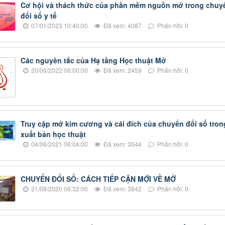
Cơ hội và thách thức của phần mềm nguồn mở trong chuy
đổi số y tế
07/01/2023 10:40:00
Đã xem: 4087
Phản hồi: 0
Các nguyên tắc của Hạ tầng Học thuật Mở
20/06/2022 06:00:00
Đã xem: 2459
Phản hồi: 0
Truy cập mở kim cương và cái đích của chuyển đổi số tron
xuất bản học thuật
04/06/2021 06:04:00
Đã xem: 3544
Phản hồi: 0
CHUYỂN ĐỔI SỐ: CÁCH TIẾP CẬN MỚI VỀ MỞ
31/08/2020 06:32:00
Đã xem: 3842
Phản hồi: 0