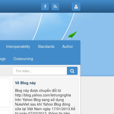
Interoperability
Standards
Author
logs
Outsourcing
Về Blog này
Blog này được chuyển đổi từ
http://blog.yahoo.com/letrungnghia
trên Yahoo Blog sang sử dụng
NukeViet sau khi Yahoo Blog đóng
cửa tại Việt Nam ngày 17/01/2013.Kể
từ ngày 07/02/2013, thông tin trên