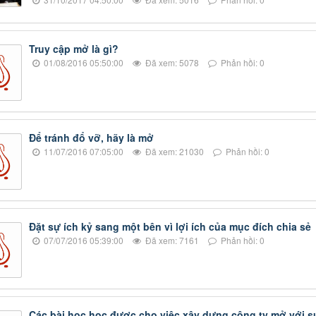
Truy cập mở là gì?
01/08/2016 05:50:00
Đã xem: 5078
Phản hồi: 0
Để tránh đổ vỡ, hãy là mở
11/07/2016 07:05:00
Đã xem: 21030
Phản hồi: 0
Đặt sự ích kỷ sang một bên vì lợi ích của mục đích chia sẻ
07/07/2016 05:39:00
Đã xem: 7161
Phản hồi: 0
Các bài học học được cho việc xây dựng công ty mở với s