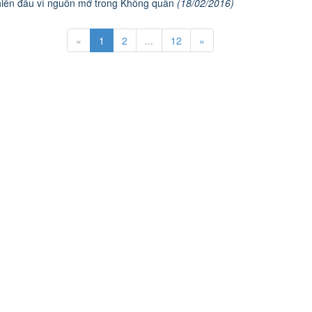
chiến đấu vì nguồn mở trong Không quân
(18/02/2016)
«
1
2
...
12
»