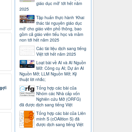
giáo dục mở’ tới hết năm
2025
Tập huấn thực hành ‘Khai
thác tài nguyên giáo dục
mở’ cho giáo viên phổ thông, bao
gồm cả giáo viên tiểu học và mầm
non tới hết năm 2025
Các tài liệu dịch sang tiếng
Việt tới hết năm 2025
Loạt bài về AI và AI Nguồn
Mở: Công cụ AI; Dự án AI
Nguồn Mở; LLM Nguồn Mở; Kỹ
thuật lời nhắc;
 gợi
Tổng hợp các bài của
Nhóm các Nhà cấp vốn
Nghiên cứu Mở (ORFG)
đã được dịch sang tiếng Việt
Tổng hợp các bài của Liên
minh S (cOAlition S) đã
được dịch sang tiếng Việt