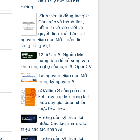
dẫn Truy cập Mở Kim
cương
‘Sinh viên là đồng tác giả:
Cảm xúc về thành tích,
niềm tin về việc viết và
quyết định xuất bản Tài
nguyên Giáo dục Mở’ - bản dịch
sang tiếng Việt
12 dự án AI Nguồn Mở
hàng đầu để bổ sung vào
kho công nghệ của bạn. 9. OpenCV
Tài nguyên Giáo dục Mở
trong kỷ nguyên AI
cOAlition S củng cố cam
kết Truy cập Mở trong khi
thúc đẩy giai đoạn chiến
lược tiếp theo
Hướng dẫn kỹ thuật lời
nhắc. Các tác nhân. Giới
thiệu các tác nhân AI
Hướng dẫn kỹ thuật lời
ự