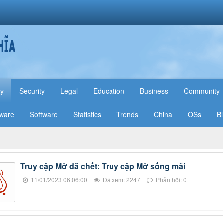
hy
Security
Legal
Education
Business
Community
ware
Software
Statistics
Trends
China
OSs
B
Truy cập Mở đã chết: Truy cập Mở sống mãi
11/01/2023 06:06:00
Đã xem: 2247
Phản hồi: 0