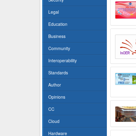
Legal
Education
Business
Community
Interoperability
Standards
Author
Opinions
CC
Cloud
Hardware