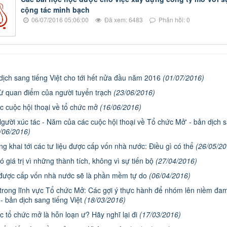
cộng tác minh bạch
06/07/2016 05:06:00
Đã xem: 6483
Phản hồi: 0
u dịch sang tiếng Việt cho tới hết nửa đầu năm 2016
(01/07/2016)
ừ quan điểm của người tuyển trạch
(23/06/2016)
 cuộc hội thoại về tổ chức mở
(16/06/2016)
 Người xúc tác - Năm của các cuộc hội thoại về Tổ chức Mở' - bản dịch 
/06/2016)
ng khai tới các tư liệu được cấp vốn nhà nước: Điều gì có thể
(26/05/20
 giá trị vì những thành tích, không vì sự tiến bộ
(27/04/2016)
ược cấp vốn nhà nước sẽ là phần mềm tự do
(06/04/2016)
rong lĩnh vực Tổ chức Mở: Các gợi ý thực hành để nhóm lên niềm đa
- bản dịch sang tiếng Việt
(18/03/2016)
c tổ chức mở là hỗn loạn ư? Hãy nghĩ lại đi
(17/03/2016)