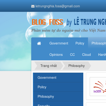
letrungnghia.foss@gmail.com
Phần mềm tự do nguồn mở cho Việt Nam
Government
Policy
Philosop
Opinions
CC
Cloud
Hard
Trang nhất
Philosophy
Government
Policy
Philosophy
Security