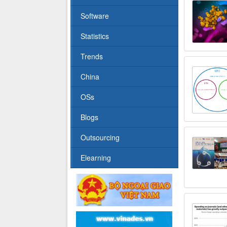
Software
Statistics
Trends
China
OSs
Blogs
Outsourcing
Elearning