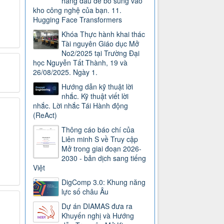
hàng đầu để bổ sung vào
kho công nghệ của bạn. 11.
Hugging Face Transformers
Khóa Thực hành khai thác
Tài nguyên Giáo dục Mở
No2/2025 tại Trường Đại
học Nguyễn Tất Thành, 19 và
26/08/2025. Ngày 1.
Hướng dẫn kỹ thuật lời
nhắc. Kỹ thuật viết lời
nhắc. Lời nhắc Tái Hành động
(ReAct)
Thông cáo báo chí của
Liên minh S về Truy cập
Mở trong giai đoạn 2026-
2030 - bản dịch sang tiếng
Việt
DigComp 3.0: Khung năng
lực số châu Âu
Dự án DIAMAS đưa ra
Khuyến nghị và Hướng