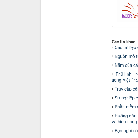
Các tin khác
Các tài liệ
Nguồn mở t
Năm của các
'Thủ lĩnh -
tiếng Việt
(15
Truy cập cô
Sự nghiệp có
Phần mềm đ
Hướng dẫn t
và hiệu năng 
Bạn nghĩ cá