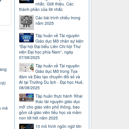
nhắc. Giới thiệu. Các
thành phần của lời nhắc
Các bài trình chiếu trong
năm 2025
Tập huấn về Tài nguyên
Giáo dục Mở nhân sự kiện
“Đại hội Đại biểu Liên Chi hội Thư
viện Đại học phía Nam”, ngày
07/08/2025
Tập huấn về Tài nguyên
sang
Giáo dục Mở trong Tọa
đàm và Đào tạo chuyển đổi số và
AI tại Trường Du lịch - Đại học Huế,
16)
08/08/2025
Tập huấn thực hành ‘Khai
thác tài nguyên giáo dục
mở’ cho giáo viên phổ thông, bao
m mê
gồm cả giáo viên tiểu học và mầm
non tới hết năm 2025
10 mô hình ngôn ngữ lớn