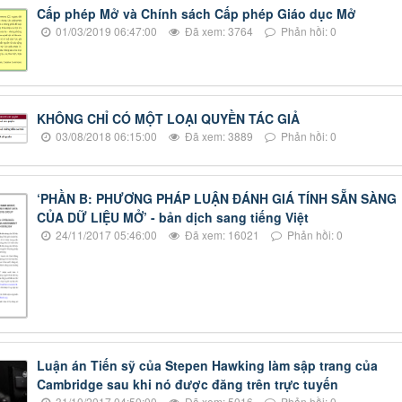
Cấp phép Mở và Chính sách Cấp phép Giáo dục Mở
01/03/2019 06:47:00
Đã xem: 3764
Phản hồi: 0
KHÔNG CHỈ CÓ MỘT LOẠI QUYỀN TÁC GIẢ
03/08/2018 06:15:00
Đã xem: 3889
Phản hồi: 0
‘PHẦN B: PHƯƠNG PHÁP LUẬN ĐÁNH GIÁ TÍNH SẴN SÀNG
CỦA DỮ LIỆU MỞ’ - bản dịch sang tiếng Việt
24/11/2017 05:46:00
Đã xem: 16021
Phản hồi: 0
Luận án Tiến sỹ của Stepen Hawking làm sập trang của
Cambridge sau khi nó được đăng trên trực tuyến
31/10/2017 04:50:00
Đã xem: 5016
Phản hồi: 0