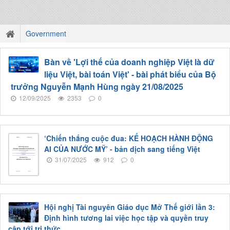
Government
Bàn về 'Lợi thế của doanh nghiệp Việt là dữ
liệu Việt, bài toán Việt' - bài phát biểu của Bộ
trưởng Nguyễn Mạnh Hùng ngày 21/08/2025
12/09/2025
2353
0
‘Chiến thắng cuộc đua: KẾ HOẠCH HÀNH ĐỘNG
AI CỦA NƯỚC MỸ’ - bản dịch sang tiếng Việt
31/07/2025
912
0
Hội nghị Tài nguyên Giáo dục Mở Thế giới lần 3:
Định hình tương lai việc học tập và quyền truy
cập tới tri thức