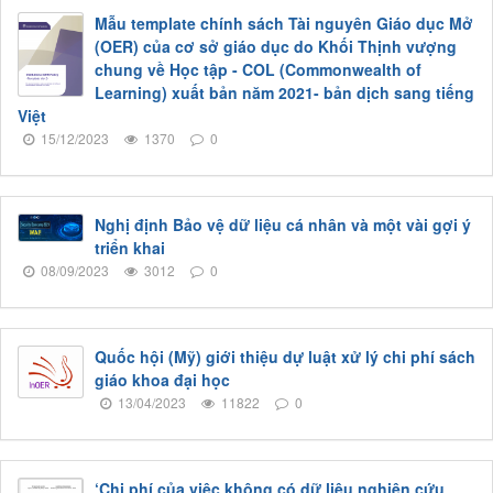
Mẫu template chính sách Tài nguyên Giáo dục Mở
(OER) của cơ sở giáo dục do Khối Thịnh vượng
chung về Học tập - COL (Commonwealth of
Learning) xuất bản năm 2021- bản dịch sang tiếng
Việt
15/12/2023
1370
0
Nghị định Bảo vệ dữ liệu cá nhân và một vài gợi ý
triển khai
08/09/2023
3012
0
Quốc hội (Mỹ) giới thiệu dự luật xử lý chi phí sách
giáo khoa đại học
13/04/2023
11822
0
‘Chi phí của việc không có dữ liệu nghiên cứu