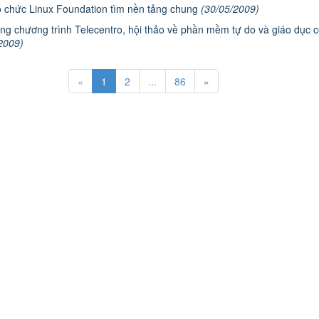
tổ chức Linux Foundation tìm nền tảng chung
(30/05/2009)
ộng chương trình Telecentro, hội thảo về phần mềm tự do và giáo dục 
2009)
«
1
2
...
86
»