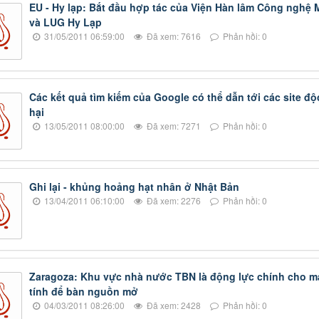
EU - Hy lạp: Bắt đầu hợp tác của Viện Hàn lâm Công nghệ
và LUG Hy Lạp
31/05/2011 06:59:00
Đã xem: 7616
Phản hồi: 0
Các kết quả tìm kiếm của Google có thể dẫn tới các site độ
hại
13/05/2011 08:00:00
Đã xem: 7271
Phản hồi: 0
Ghi lại - khủng hoảng hạt nhân ở Nhật Bản
13/04/2011 06:10:00
Đã xem: 2276
Phản hồi: 0
Zaragoza: Khu vực nhà nước TBN là động lực chính cho m
tính để bàn nguồn mở
04/03/2011 08:26:00
Đã xem: 2428
Phản hồi: 0