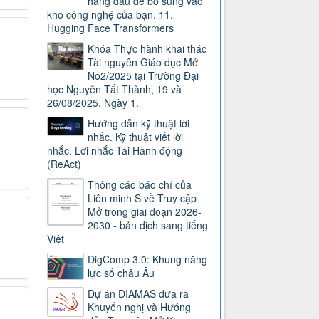
hàng đầu để bổ sung vào
kho công nghệ của bạn. 11.
Hugging Face Transformers
Khóa Thực hành khai thác
Tài nguyên Giáo dục Mở
No2/2025 tại Trường Đại
học Nguyễn Tất Thành, 19 và
26/08/2025. Ngày 1.
Hướng dẫn kỹ thuật lời
nhắc. Kỹ thuật viết lời
nhắc. Lời nhắc Tái Hành động
(ReAct)
Thông cáo báo chí của
Liên minh S về Truy cập
Mở trong giai đoạn 2026-
2030 - bản dịch sang tiếng
Việt
DigComp 3.0: Khung năng
lực số châu Âu
Dự án DIAMAS đưa ra
Khuyến nghị và Hướng