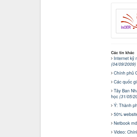
Các tin khác
Internet kỷ
(04/09/2009)
Chính phủ 
Các quốc gi
Tây Ban Nha
học
(31/05/2
Ý: Thành ph
50% websit
Netbook mớ
Video: Chí