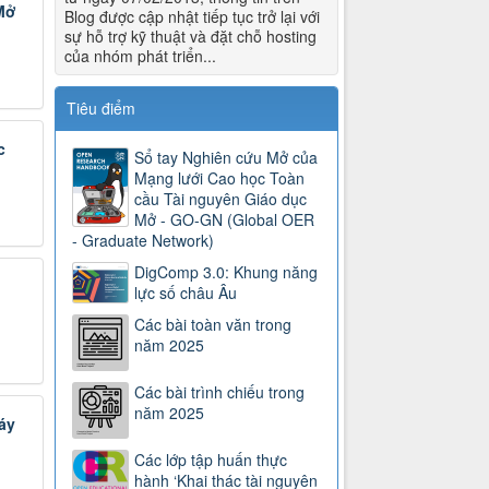
 Mở
Blog được cập nhật tiếp tục trở lại với
sự hỗ trợ kỹ thuật và đặt chỗ hosting
của nhóm phát triển...
Tiêu điểm
c
Sổ tay Nghiên cứu Mở của
Mạng lưới Cao học Toàn
cầu Tài nguyên Giáo dục
Mở - GO-GN (Global OER
- Graduate Network)
DigComp 3.0: Khung năng
lực số châu Âu
Các bài toàn văn trong
năm 2025
Các bài trình chiếu trong
năm 2025
áy
Các lớp tập huấn thực
hành ‘Khai thác tài nguyên