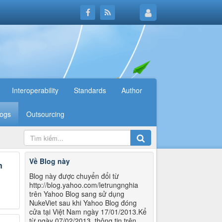
Interoperability
Standards
Author
logs
Outsourcing
Về Blog này
n
Blog này được chuyển đổi từ
http://blog.yahoo.com/letrungnghia
trên Yahoo Blog sang sử dụng
NukeViet sau khi Yahoo Blog đóng
cửa tại Việt Nam ngày 17/01/2013.Kể
từ ngày 07/02/2013, thông tin trên