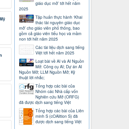
giáo dục mở’ tới hết năm
2025
Tập huấn thực hành ‘Khai
 Mỹ
thác tài nguyên giáo dục
mở’ cho giáo viên phổ thông, bao
gồm cả giáo viên tiểu học và mầm
non tới hết năm 2025
Các tài liệu dịch sang tiếng
Việt tới hết năm 2025
n
Loạt bài về AI và AI Nguồn
Mở: Công cụ AI; Dự án AI
Nguồn Mở; LLM Nguồn Mở; Kỹ
thuật lời nhắc;
Tổng hợp các bài của
Nhóm các Nhà cấp vốn
Nghiên cứu Mở (ORFG)
đã được dịch sang tiếng Việt
Tổng hợp các bài của Liên
minh S (cOAlition S) đã
được dịch sang tiếng Việt