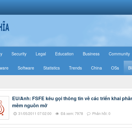
hy
Security
Legal
Education
Business
Community
ware
Software
Statistics
Trends
China
OSs
B
EU/Anh: FSFE kêu gọi thông tin về các triển khai phầ
mềm nguồn mở
31/05/2011 07:02:00
Đã xem: 7978
Phản hồi: 0