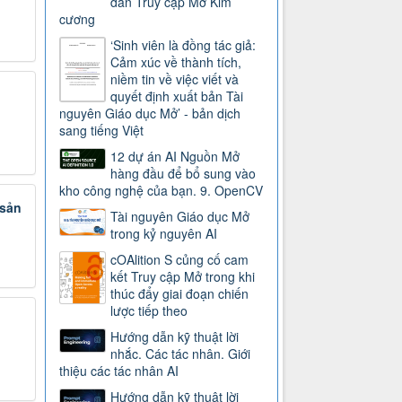
dẫn Truy cập Mở Kim
cương
‘Sinh viên là đồng tác giả:
Cảm xúc về thành tích,
niềm tin về việc viết và
quyết định xuất bản Tài
nguyên Giáo dục Mở’ - bản dịch
sang tiếng Việt
12 dự án AI Nguồn Mở
hàng đầu để bổ sung vào
kho công nghệ của bạn. 9. OpenCV
 sản
Tài nguyên Giáo dục Mở
trong kỷ nguyên AI
cOAlition S củng cố cam
kết Truy cập Mở trong khi
thúc đẩy giai đoạn chiến
lược tiếp theo
Hướng dẫn kỹ thuật lời
nhắc. Các tác nhân. Giới
thiệu các tác nhân AI
Hướng dẫn kỹ thuật lời