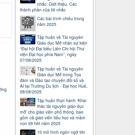
nhắc. Giới thiệu. Các
thành phần của lời nhắc
Các bài trình chiếu trong
năm 2025
Tập huấn về Tài nguyên
Giáo dục Mở nhân sự kiện
“Đại hội Đại biểu Liên Chi hội Thư
viện Đại học phía Nam”, ngày
07/08/2025
Tập huấn về Tài nguyên
Giáo dục Mở trong Tọa
đàm và Đào tạo chuyển đổi số và
AI tại Trường Du lịch - Đại học Huế,
ường
08/08/2025
Tập huấn thực hành ‘Khai
thác tài nguyên giáo dục
mở’ cho giáo viên phổ thông, bao
gồm cả giáo viên tiểu học và mầm
non tới hết năm 2025
10 mô hình ngôn ngữ lớn