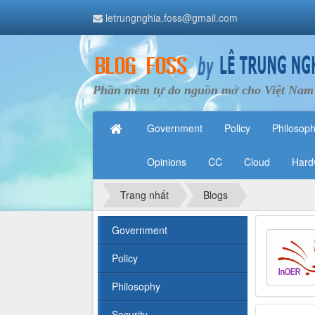
letrungnghia.foss@gmail.com
Phần mềm tự do nguồn mở cho Việt Nam
Government
Policy
Philosop
Opinions
CC
Cloud
Hard
Trang nhất
Blogs
Government
Policy
Philosophy
Security