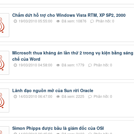
Chấm dứt hỗ trợ cho Windows Vista RTM, XP SP2, 2000
19/03/2010 05:55:00
Đã xem: 10876
Phản hồi: 0
Microsoft thua kháng án lần thứ 2 trong vụ kiện bằng sáng
chế của Word
19/03/2010 04:58:00
Đã xem: 1779
Phản hồi: 0
Lãnh đạo nguồn mở của Sun rời Oracle
14/03/2010 06:47:00
Đã xem: 2225
Phản hồi: 0
Simon Phipps được bầu là giám đốc của OSI
14/03/2010 06:45:00
Đã xem: 3102
Phản hồi: 0