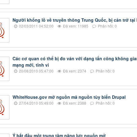
Người khổng lồ về truyền thông Trung Quốc, bị cản trở tại
02/03/2011 04:52:00
Đã xem: 11985
Phản hồi: 0
Các cơ quan có thể bị đo ván với dạng tấn công không gia
mạng mới, tinh vi
20/08/2010 05:47:00
Đã xem: 2374
Phản hồi: 0
WhiteHouse.gov mở nguồn mã nguồn tùy biến Drupal
27/04/2010 05:49:00
Đã xem: 2388
Phản hồi: 0
Ý bắt đầu một trung tâm năng lực nguồn mở