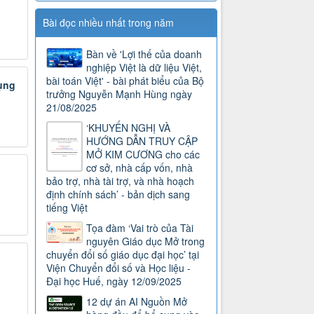
Bài đọc nhiều nhất trong năm
Bàn về 'Lợi thế của doanh
nghiệp Việt là dữ liệu Việt,
bài toán Việt' - bài phát biểu của Bộ
ụng
trưởng Nguyễn Mạnh Hùng ngày
21/08/2025
‘KHUYẾN NGHỊ VÀ
HƯỚNG DẪN TRUY CẬP
MỞ KIM CƯƠNG cho các
cơ sở, nhà cấp vốn, nhà
bảo trợ, nhà tài trợ, và nhà hoạch
định chính sách’ - bản dịch sang
tiếng Việt
Tọa đàm ‘Vai trò của Tài
nguyên Giáo dục Mở trong
chuyển đổi số giáo dục đại học’ tại
Viện Chuyển đổi số và Học liệu -
Đại học Huế, ngày 12/09/2025
12 dự án AI Nguồn Mở