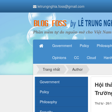
letrungnghia.foss@gmail.com
Phần mềm tự do nguồn mở cho Việt Nam
Government
Policy
Philosop
Opinions
CC
Cloud
Hard
Trang nhất
Author
Government
Hội thả
Trường
Policy
Philosophy
Thứ tư - 26/
Security