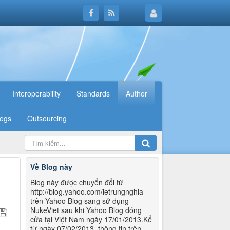
Interoperability
Standards
Author
logs
Outsourcing
Về Blog này
Blog này được chuyển đổi từ
http://blog.yahoo.com/letrungnghia
trên Yahoo Blog sang sử dụng
NukeViet sau khi Yahoo Blog đóng
cửa tại Việt Nam ngày 17/01/2013.Kể
từ ngày 07/02/2013, thông tin trên