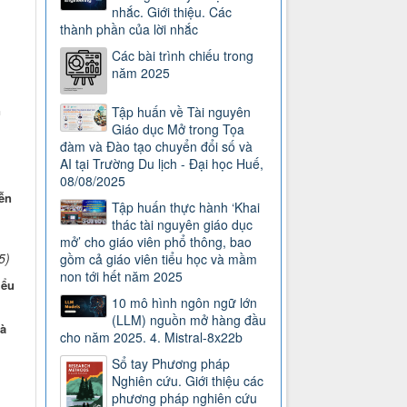
nhắc. Giới thiệu. Các
thành phần của lời nhắc
Các bài trình chiếu trong
năm 2025
n
Tập huấn về Tài nguyên
Giáo dục Mở trong Tọa
đàm và Đào tạo chuyển đổi số và
AI tại Trường Du lịch - Đại học Huế,
08/08/2025
ễn
Tập huấn thực hành ‘Khai
thác tài nguyên giáo dục
mở’ cho giáo viên phổ thông, bao
5)
gồm cả giáo viên tiểu học và mầm
non tới hết năm 2025
iểu
10 mô hình ngôn ngữ lớn
(LLM) nguồn mở hàng đầu
à
cho năm 2025. 4. Mistral-8x22b
Sổ tay Phương pháp
Nghiên cứu. Giới thiệu các
phương pháp nghiên cứu