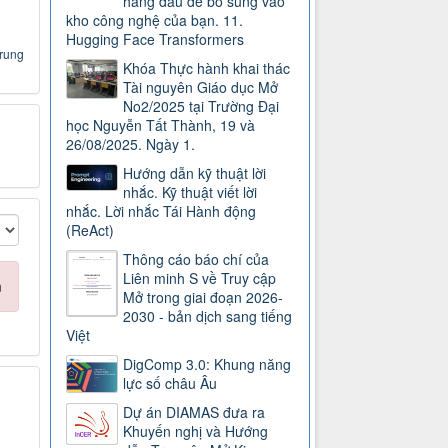
hàng đầu để bổ sung vào
kho công nghệ của bạn. 11.
Hugging Face Transformers
Trung
Khóa Thực hành khai thác
Tài nguyên Giáo dục Mở
No2/2025 tại Trường Đại
học Nguyễn Tất Thành, 19 và
26/08/2025. Ngày 1.
Hướng dẫn kỹ thuật lời
nhắc. Kỹ thuật viết lời
nhắc. Lời nhắc Tái Hành động
(ReAct)
Thông cáo báo chí của
Liên minh S về Truy cập
n
Mở trong giai đoạn 2026-
2030 - bản dịch sang tiếng
Việt
DigComp 3.0: Khung năng
lực số châu Âu
Dự án DIAMAS đưa ra
Khuyến nghị và Hướng