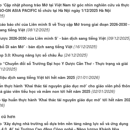
o ‘Cập nhật phong trào Mở tại Việt Nam từ góc nhìn nghiên cứu và thực
GO-GN ASIA PACIFIC tổ chức tại Hà Nội ngày 1/12/2025 Hà Nội
25)
áo báo chí của Liên minh S về Truy cập Mở trong giai đoạn 2026-2030 -
(08/12/2025)
ang tiếng Việt
(09/12/2025
lược 2026-2030 của Liên minh S’ - bản dịch sang tiếng Việt
(16/12/2025)
bố Di sản Mở’ - bản dịch sang tiếng Việt
(24/12/2025)
p 3.0: Khung năng lực số châu Âu
o “Chuyển đổi số Trường Đại học Y Dược Cần Thơ - Thực trạng và giải
/12/2025)
(01/01/2026)
 liệu dịch sang tiếng Việt tới hết năm 2025
n thực hành ‘Khai thác tài nguyên giáo dục mở’ cho giáo viên phổ thôn
(02/01/2026)
ả giáo viên tiểu học và mầm non tới hết năm 2025
 tập huấn thực hành ‘Khai thác tài nguyên giáo dục mở’ tới hết năm 20
26)
 cũ hơn
o ‘Xây dựng nhà trường số dựa trên nền tảng năng lực số và ứng dụng
 4.0, AI’ tại Trường Cao đẳng Công nghệ - Năng lượng Khánh Hòa,