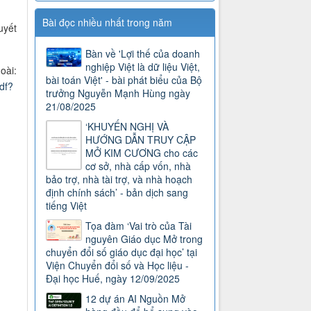
Bài đọc nhiều nhất trong năm
uyết
Bàn về 'Lợi thế của doanh
nghiệp Việt là dữ liệu Việt,
oài:
bài toán Việt' - bài phát biểu của Bộ
df?
trưởng Nguyễn Mạnh Hùng ngày
21/08/2025
‘KHUYẾN NGHỊ VÀ
HƯỚNG DẪN TRUY CẬP
MỞ KIM CƯƠNG cho các
cơ sở, nhà cấp vốn, nhà
bảo trợ, nhà tài trợ, và nhà hoạch
định chính sách’ - bản dịch sang
tiếng Việt
Tọa đàm ‘Vai trò của Tài
nguyên Giáo dục Mở trong
chuyển đổi số giáo dục đại học’ tại
Viện Chuyển đổi số và Học liệu -
Đại học Huế, ngày 12/09/2025
12 dự án AI Nguồn Mở