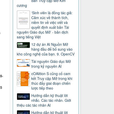
dẫn Truy cập Mở Kim
cương
‘Sinh viên là đồng tác giả:
Cảm xúc về thành tích,
niềm tin về việc viết và
quyết định xuất bản Tài
nguyên Giáo dục Mở’ - bản dịch
)
sang tiếng Việt
12 dự án AI Nguồn Mở
hàng đầu để bổ sung vào
kho công nghệ của bạn. 9. OpenCV
Tài nguyên Giáo dục Mở
trong kỷ nguyên AI
cOAlition S củng cố cam
g,
kết Truy cập Mở trong khi
thúc đẩy giai đoạn chiến
25
lược tiếp theo
Hướng dẫn kỹ thuật lời
nhắc. Các tác nhân. Giới
thiệu các tác nhân AI
Hướng dẫn kỹ thuật lời