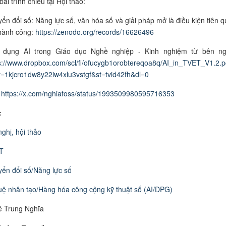
bài trình chiếu tại Hội thảo:
ển đổi số: Năng lực số, văn hóa số và giải pháp mở là điều kiện tiên q
hành công:
https://zenodo.org/records/16626496
 dụng AI trong Giáo dục Nghề nghiệp - Kinh nghiệm từ bên ng
s://www.dropbox.com/scl/fi/ofucygb1orobtereqoa8q/AI_in_TVET_V1.2.p
y=1kjcro1dw8y22iw4xlu3vstgf&st=tvid42fh&dl=0
:
https://x.com/nghiafoss/status/1993509980595716353
:
nghị, hội thảo
T
ển đổi số/Năng lực số
tuệ nhân tạo/Hàng hóa công cộng kỹ thuật số (AI/DPG)
ê Trung Nghĩa