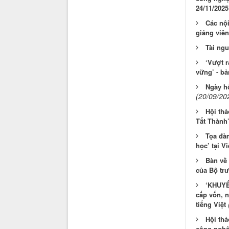
24/11/2025
Các nội
giảng viên
Tài ng
‘Vượt r
vững’ - bả
Ngày h
(20/09/20
Hội thả
Tất Thành’
Tọa đàm
học’ tại V
Bàn về 
của Bộ tr
‘KHUYẾ
cấp vốn, n
tiếng Việt
Hội thả
công nghệ 