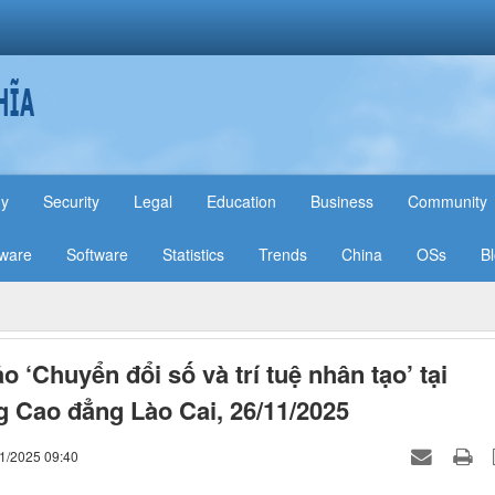
hy
Security
Legal
Education
Business
Community
ware
Software
Statistics
Trends
China
OSs
B
o ‘Chuyển đổi số và trí tuệ nhân tạo’ tại
 Cao đẳng Lào Cai, 26/11/2025
11/2025 09:40