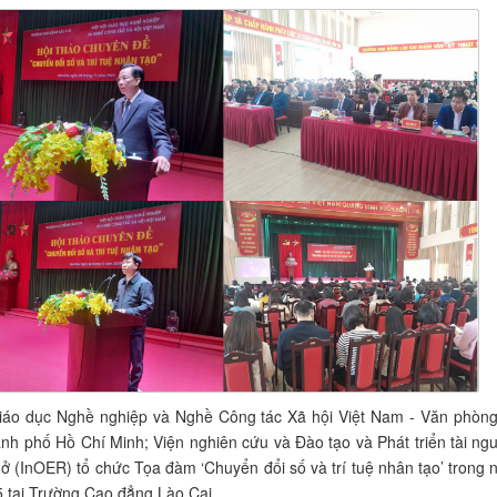
Giáo dục Nghề nghiệp và Nghề Công tác Xã hội Việt Nam - Văn phòng
hành phố Hồ Chí Minh; Viện nghiên cứu và Đào tạo và Phát triển tài ng
ở (InOER) tổ chức Tọa đàm ‘Chuyển đổi số và trí tuệ nhân tạo’ trong 
 tại Trường Cao đẳng Lào Cai.