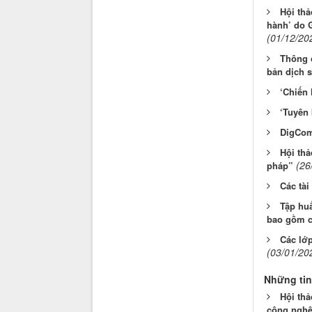
Hội thả
hành’ do 
(01/12/20
Thông c
bản dịch s
‘Chiến 
‘Tuyên 
DigCom
Hội thả
(26
pháp”
Các tài
Tập huấ
bao gồm c
Các lớp
(03/01/20
Những tin
Hội thả
công nghệ