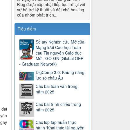
Blog được cập nhật tiếp tục trở lại với
sự hỗ trợ kỹ thuật và đặt chỗ hosting
của nhóm phát triển...
Tiêu điểm
Sổ tay Nghiên cứu Mở của
Mạng lưới Cao học Toàn
cầu Tài nguyên Giáo dục
Mở - GO-GN (Global OER
- Graduate Network)
DigComp 3.0: Khung năng
lực số châu Âu
Các bài toàn văn trong
năm 2025
Các bài trình chiếu trong
 đại
năm 2025
uyên
ngày
Các lớp tập huấn thực
hành ‘Khai thác tài nguyên