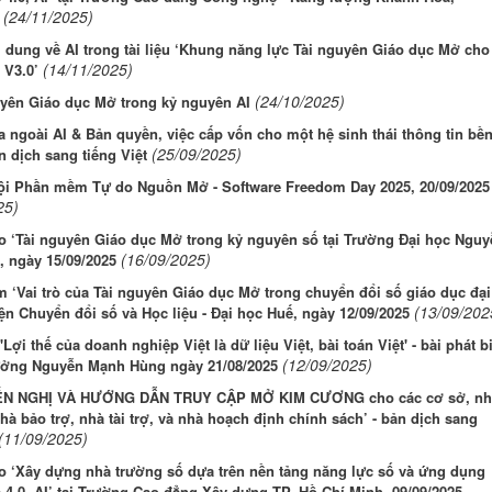
(24/11/2025)
 dung về AI trong tài liệu ‘Khung năng lực Tài nguyên Giáo dục Mở cho
(14/11/2025)
 V3.0’
(24/10/2025)
uyên Giáo dục Mở trong kỷ nguyên AI
a ngoài AI & Bản quyền, việc cấp vốn cho một hệ sinh thái thông tin bề
(25/09/2025)
n dịch sang tiếng Việt
ội Phần mềm Tự do Nguồn Mở - Software Freedom Day 2025, 20/09/2025
25)
o ‘Tài nguyên Giáo dục Mở trong kỷ nguyên số tại Trường Đại học Nguy
(16/09/2025)
, ngày 15/09/2025
 ‘Vai trò của Tài nguyên Giáo dục Mở trong chuyển đổi số giáo dục đại
(13/09/202
iện Chuyển đổi số và Học liệu - Đại học Huế, ngày 12/09/2025
'Lợi thế của doanh nghiệp Việt là dữ liệu Việt, bài toán Việt' - bài phát b
(12/09/2025)
ưởng Nguyễn Mạnh Hùng ngày 21/08/2025
N NGHỊ VÀ HƯỚNG DẪN TRUY CẬP MỞ KIM CƯƠNG cho các cơ sở, nh
hà bảo trợ, nhà tài trợ, và nhà hoạch định chính sách’ - bản dịch sang
(11/09/2025)
o ‘Xây dựng nhà trường số dựa trên nền tảng năng lực số và ứng dụng
4.0, AI’ tại Trường Cao đẳng Xây dựng TP. Hồ Chí Minh, 09/09/2025