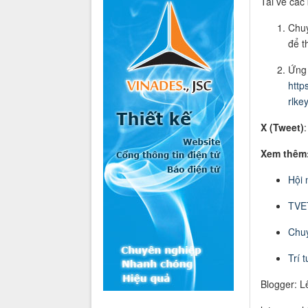
Tải về các 
Chuy
để t
Ứng
http
rlke
X (Tweet)
Xem thêm
Hội 
TVE
Chuy
Trí 
Blogger: L