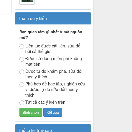
Thăm dò ý kiến
Bạn quan tâm gì nhất ở mã nguồn
mở?
Liên tục được cải tiến, sửa đổi
bởi cả thế giới.
Được sử dụng miễn phí không
mất tiền.
Được tự do khám phá, sửa đổi
theo ý thích.
Phù hợp để học tập, nghiên cứu
vì được tự do sửa đổi theo ý
thích.
Tất cả các ý kiến trên
Thống kê truy cập