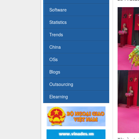
Software
Statistics
Trends
China
OSs
Blogs
Outsourcing
Elearning