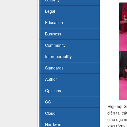
Legal
Education
Business
Community
Interoperability
Standards
Author
Opinions
CC
Hiệp hội 
diện tại t
Cloud
giáo dục m
Hardware
26/11/2025