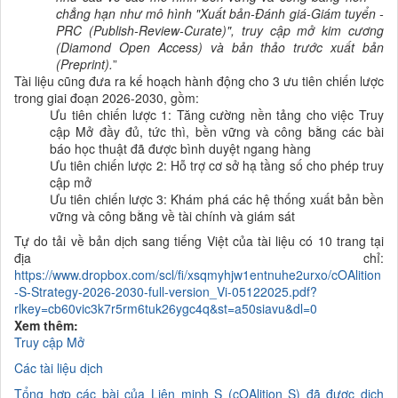
chẳng hạn như mô hình "Xuất bản-Đánh giá-Giám tuyển -
PRC (Publish-Review-Curate)", truy cập mở kim cương
(Diamond Open Access) và bản thảo trước xuất bản
(Preprint).
”
Tài liệu cũng đưa ra kế hoạch hành động cho 3 ưu tiên chiến lược
trong giai đoạn 2026-2030, gồm:
Ưu tiên chiến lược 1: Tăng cường nền tảng cho việc Truy
cập Mở đầy đủ, tức thì, bền vững và công bằng các bài
báo học thuật đã được bình duyệt ngang hàng
Ưu tiên chiến lược 2: Hỗ trợ cơ sở hạ tầng số cho phép truy
cập mở
Ưu tiên chiến lược 3: Khám phá các hệ thống xuất bản bền
vững và công bằng về tài chính và giám sát
Tự do tải về bản dịch sang tiếng Việt của tài liệu có 10 trang tại
địa chỉ:
https://www.dropbox.com/scl/fi/xsqmyhjw1entnuhe2urxo/cOAlition
-S-Strategy-2026-2030-full-version_Vi-05122025.pdf?
rlkey=cb60vic3k7r5rm6tuk26ygc4q&st=a50siavu&dl=0
Xem thêm:
Truy cập Mở
Các tài liệu dịch
Tổng hợp các bài của Liên minh S (cOAlition S) đã được dịch