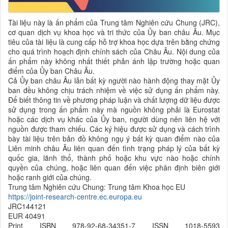
Tài liệu này là ấn phẩm của Trung tâm Nghiên cứu Chung (JRC),
cơ quan dịch vụ khoa học và tri thức của Ủy ban châu Âu. Mục
tiêu của tài liệu là cung cấp hỗ trợ khoa học dựa trên bằng chứng
cho quá trình hoạch định chính sách của Châu Âu. Nội dung của
ấn phẩm này không nhất thiết phản ánh lập trường hoặc quan
điểm của Ủy ban Châu Âu.
Cả Ủy ban châu Âu lẫn bất kỳ người nào hành động thay mặt Ủy
ban đều không chịu trách nhiệm về việc sử dụng ấn phẩm này.
Để biết thông tin về phương pháp luận và chất lượng dữ liệu được
sử dụng trong ấn phẩm này mà nguồn không phải là Eurostat
hoặc các dịch vụ khác của Ủy ban, người dùng nên liên hệ với
nguồn được tham chiếu. Các ký hiệu được sử dụng và cách trình
bày tài liệu trên bản đồ không ngụ ý bất kỳ quan điểm nào của
Liên minh châu Âu liên quan đến tình trạng pháp lý của bất kỳ
quốc gia, lãnh thổ, thành phố hoặc khu vực nào hoặc chính
quyền của chúng, hoặc liên quan đến việc phân định biên giới
hoặc ranh giới của chúng.
Trung tâm Nghiên cứu Chung: Trung tâm Khoa học EU
https://joint-research-centre.ec.europa.eu
JRC144121
EUR 40491
Print ISBN 978-92-68-34351-7 ISSN 1018-5593