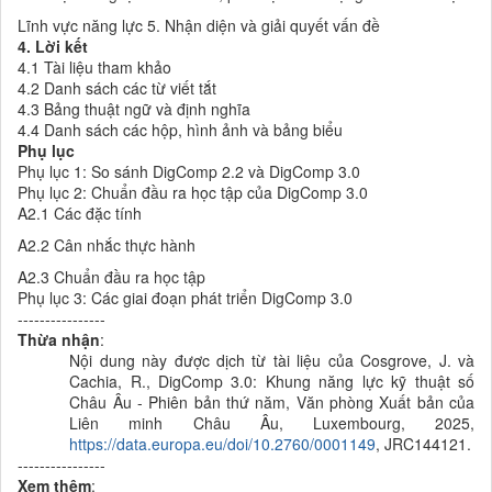
Lĩnh vực năng lực 5. Nhận diện và giải quyết vấn đề
4. Lời kết
4.1 Tài liệu tham khảo
4.2 Danh sách các từ viết tắt
4.3 Bảng thuật ngữ và định nghĩa
4.4 Danh sách các hộp, hình ảnh và bảng biểu
Phụ lục
Phụ lục 1: So sánh DigComp 2.2 và DigComp 3.0
Phụ lục 2: Chuẩn đầu ra học tập của DigComp 3.0
A2.1 Các đặc tính
A2.2 Cân nhắc thực hành
A2.3 Chuẩn đầu ra học tập
Phụ lục 3: Các giai đoạn phát triển DigComp 3.0
----------------
Thừa nhận
:
Nội dung này được dịch từ tài liệu của
Cosgrove, J. và
Cachia, R., DigComp 3.0: Khung năng lực kỹ thuật số
Châu Âu - Phiên bản thứ năm, Văn phòng Xuất bản của
Liên minh Châu Âu, Luxembourg, 2025,
https://data.europa.eu/doi/10.2760/0001149
, JRC144121.
----------------
Xem thêm
: