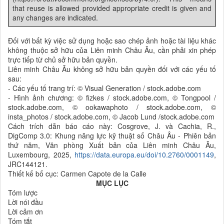
that reuse is allowed provided appropriate credit is given and
any changes are indicated.
Đối với bất kỳ việc sử dụng hoặc sao chép ảnh hoặc tài liệu khác
không thuộc sở hữu của Liên minh Châu Âu, cần phải xin phép
trực tiếp từ chủ sở hữu bản quyền.
Liên minh Châu Âu không sở hữu bản quyền đối với các yếu tố
sau:
- Các yếu tố trang trí: © Visual Generation / stock.adobe.com
- Hình ảnh chương: © fizkes / stock.adobe.com, © Tongpool /
stock.adobe.com, © ookawaphoto / stock.adobe.com, ©
insta_photos / stock.adobe.com, © Jacob Lund /stock.adobe.com
Cách trích dẫn báo cáo này: Cosgrove, J. và Cachia, R.,
DigComp 3.0: Khung năng lực kỹ thuật số Châu Âu - Phiên bản
thứ năm, Văn phòng Xuất bản của Liên minh Châu Âu,
Luxembourg, 2025,
https://data.europa.eu/doi/10.2760/0001149
,
JRC144121.
Thiết kế bố cục: Carmen Capote de la Calle
MỤC LỤC
Tóm lược
Lời nói đầu
Lời cảm ơn
Tóm tắt