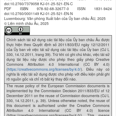
doi:10.2760/7379058 KJ-01-25-521-EN-C
PDF ISBN 978-92-68-32677-0 ISSN 1831-9424
doi:10.2760/0001149 KJ-01-25-521-EN-N
Luxembourg: Văn phòng Xuất bản của Ủy ban châu ÂU, 2025
© Liên minh châu Âu, 2025
Chính sách tái sử dụng các tài liệu của Ủy ban châu Âu được
thực hiện theo Quyết định số 2011/833/EU ngày 12/12/2011
của Ủy ban về việc tái sử dụng các tài liệu của Ủy ban (OJ L
330, 14.12.2011, trang 39). Trừ khi có ghi chú khác, việc tái sử
dụng tài liệu này được cho phép theo giấy phép Creative
Commons Attribution 4.0 International (CC BY 4.0)
(
https://creativecommons.org/licenses/by/4.0/
). Điều này có
nghĩa là việc tái sử dụng được cho phép với điều kiện phải ghi
rõ nguồn gốc và chỉ rõ bất kỳ thay đổi nào.
The reuse policy of the European Commission documents is
implemented by the Commission Decision 2011/833/EU of 12
December 2011 on the reuse of Commission documents (OJ L
330, 14.12.2011, p. 39). Unless otherwise noted, the reuse of
this document is authorised under the Creative Commons
Attribution 4.0 International (CC BY 4.0) licence
(https://creativecommons.org/licenses/by/4.0/). This means