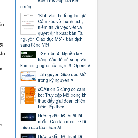
dẫn Truy cập Mở Kim
cương
‘Sinh viên là đồng tác giả:
Cảm xúc về thành tích,
ễn
niềm tin về việc viết và
quyết định xuất bản Tài
nguyên Giáo dục Mở’ - bản dịch
5)
sang tiếng Việt
12 dự án AI Nguồn Mở
iểu
hàng đầu để bổ sung vào
kho công nghệ của bạn. 9. OpenCV
à
Tài nguyên Giáo dục Mở
trong kỷ nguyên AI
cOAlition S củng cố cam
kết Truy cập Mở trong khi
thúc đẩy giai đoạn chiến
lược tiếp theo
Hướng dẫn kỹ thuật lời
nhắc. Các tác nhân. Giới
c
thiệu các tác nhân AI
Hướng dẫn kỹ thuật lời