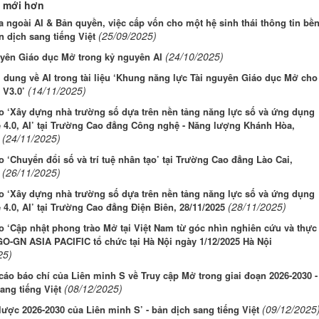
 mới hơn
a ngoài AI & Bản quyền, việc cấp vốn cho một hệ sinh thái thông tin bề
(25/09/2025)
n dịch sang tiếng Việt
(24/10/2025)
uyên Giáo dục Mở trong kỷ nguyên AI
 dung về AI trong tài liệu ‘Khung năng lực Tài nguyên Giáo dục Mở cho
(14/11/2025)
 V3.0’
o ‘Xây dựng nhà trường số dựa trên nền tảng năng lực số và ứng dụng
 4.0, AI’ tại Trường Cao đẳng Công nghệ - Năng lượng Khánh Hòa,
(24/11/2025)
o ‘Chuyển đổi số và trí tuệ nhân tạo’ tại Trường Cao đẳng Lào Cai,
(26/11/2025)
o ‘Xây dựng nhà trường số dựa trên nền tảng năng lực số và ứng dụng
(28/11/2025)
4.0, AI’ tại Trường Cao đẳng Điện Biên, 28/11/2025
o ‘Cập nhật phong trào Mở tại Việt Nam từ góc nhìn nghiên cứu và thực
GO-GN ASIA PACIFIC tổ chức tại Hà Nội ngày 1/12/2025 Hà Nội
25)
áo báo chí của Liên minh S về Truy cập Mở trong giai đoạn 2026-2030 -
(08/12/2025)
ang tiếng Việt
(09/12/2025
lược 2026-2030 của Liên minh S’ - bản dịch sang tiếng Việt