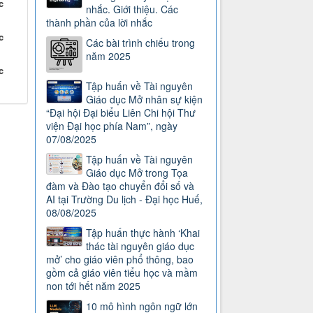
c
nhắc. Giới thiệu. Các
thành phần của lời nhắc
c
Các bài trình chiếu trong
năm 2025
c
Tập huấn về Tài nguyên
Giáo dục Mở nhân sự kiện
“Đại hội Đại biểu Liên Chi hội Thư
viện Đại học phía Nam”, ngày
07/08/2025
Tập huấn về Tài nguyên
Giáo dục Mở trong Tọa
đàm và Đào tạo chuyển đổi số và
AI tại Trường Du lịch - Đại học Huế,
08/08/2025
Tập huấn thực hành ‘Khai
thác tài nguyên giáo dục
mở’ cho giáo viên phổ thông, bao
gồm cả giáo viên tiểu học và mầm
non tới hết năm 2025
10 mô hình ngôn ngữ lớn