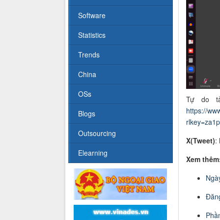
Software
Statistics
Trends
China
OSs
Tự do tả
https://ww
Blogs
rlkey=za1
Outsourcing
X(Tweet)
:
Elearning
Xem thêm
Ngày
Đăng
Phầ