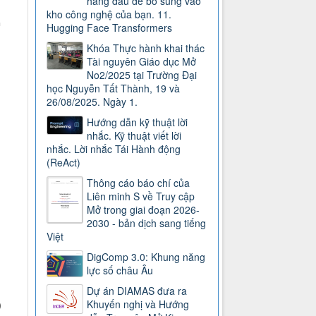
hàng đầu để bổ sung vào
kho công nghệ của bạn. 11.
n
Hugging Face Transformers
Khóa Thực hành khai thác
Tài nguyên Giáo dục Mở
No2/2025 tại Trường Đại
học Nguyễn Tất Thành, 19 và
26/08/2025. Ngày 1.
Hướng dẫn kỹ thuật lời
nhắc. Kỹ thuật viết lời
nhắc. Lời nhắc Tái Hành động
(ReAct)
Thông cáo báo chí của
Liên minh S về Truy cập
Mở trong giai đoạn 2026-
2030 - bản dịch sang tiếng
Việt
DigComp 3.0: Khung năng
lực số châu Âu
Dự án DIAMAS đưa ra
Khuyến nghị và Hướng
)