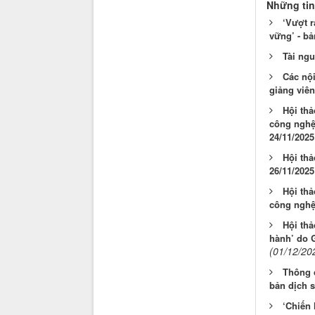
Những tin
‘Vượt r
vững’ - bả
Tài ng
Các nội
giảng viên
Hội thả
công nghệ
24/11/2025
Hội thả
26/11/2025
Hội thả
công nghệ 
Hội thả
hành’ do 
(01/12/20
Thông c
bản dịch s
‘Chiến 