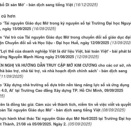
(16/12/2025)
bố Di sản Mở’ - bản dịch sang tiếng Việt
 cũ hơn
o ‘Tài nguyên Giáo dục Mở trong kỷ nguyên số tại Trường Đại học Nguy
(16/09/2025)
, ngày 15/09/2025
 ‘Vai trò của Tài nguyên Giáo dục Mở trong chuyển đổi số giáo dục đại
(13/09/202
iện Chuyển đổi số và Học liệu - Đại học Huế, ngày 12/09/2025
'Lợi thế của doanh nghiệp Việt là dữ liệu Việt, bài toán Việt' - bài phát b
(12/09/2025)
ưởng Nguyễn Mạnh Hùng ngày 21/08/2025
N NGHỊ VÀ HƯỚNG DẪN TRUY CẬP MỞ KIM CƯƠNG cho các cơ sở, nh
hà bảo trợ, nhà tài trợ, và nhà hoạch định chính sách’ - bản dịch sang
(11/09/2025)
o ‘Xây dựng nhà trường số dựa trên nền tảng năng lực số và ứng dụng
4.0, AI’ tại Trường Cao đẳng Xây dựng TP. Hồ Chí Minh, 09/09/2025
25)
iên là đồng tác giả: Cảm xúc về thành tích, niềm tin về việc viết và quyết
(08/09/2025)
bản Tài nguyên Giáo dục Mở’ - bản dịch sang tiếng Việt
hực hành khai thác Tài nguyên Giáo dục Mở No4/2025 tại Trường Đại họ
(05/09/2025)
 Thành, 21/08 và 05/09/2025. Ngày 2.