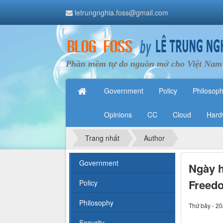
letrungnghia.foss@gmail.com
Phần mềm tự do nguồn mở cho Việt Nam
Government
Policy
Philosop
Opinions
CC
Cloud
Hard
Trang nhất
Author
Government
Ngày 
Freedo
Policy
Philosophy
Thứ bảy - 20
Security