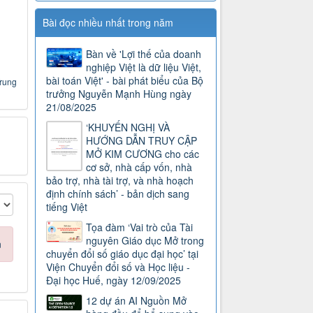
Bài đọc nhiều nhất trong năm
Bàn về 'Lợi thế của doanh
nghiệp Việt là dữ liệu Việt,
bài toán Việt' - bài phát biểu của Bộ
Trung
trưởng Nguyễn Mạnh Hùng ngày
21/08/2025
‘KHUYẾN NGHỊ VÀ
HƯỚNG DẪN TRUY CẬP
MỞ KIM CƯƠNG cho các
cơ sở, nhà cấp vốn, nhà
bảo trợ, nhà tài trợ, và nhà hoạch
định chính sách’ - bản dịch sang
tiếng Việt
Tọa đàm ‘Vai trò của Tài
nguyên Giáo dục Mở trong
n
chuyển đổi số giáo dục đại học’ tại
Viện Chuyển đổi số và Học liệu -
Đại học Huế, ngày 12/09/2025
12 dự án AI Nguồn Mở