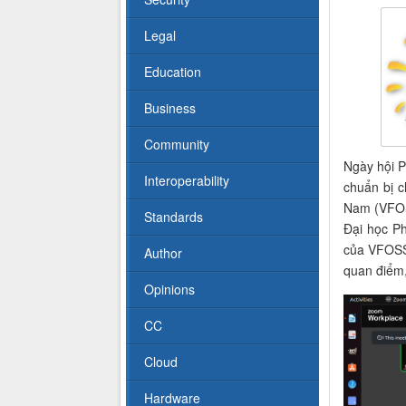
Legal
Education
Business
Community
Ngày hội 
Interoperability
chuẩn bị 
Nam (VFOSS
Standards
Đại học P
của VFOSSA
Author
quan điểm,
Opinions
CC
Cloud
Hardware