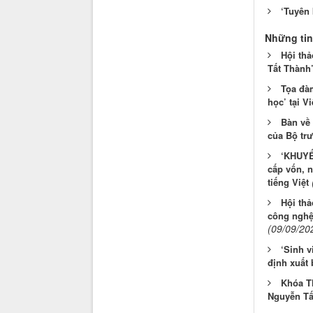
‘Tuyên 
Những tin
Hội thả
Tất Thành’
Tọa đàm
học’ tại V
Bàn về 
của Bộ tr
‘KHUYẾ
cấp vốn, n
tiếng Việt
Hội thả
công nghệ 
(09/09/20
‘Sinh v
định xuất 
Khóa T
Nguyễn Tất