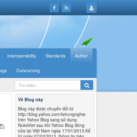
Interoperability
Standards
Author
logs
Outsourcing
Về Blog này
Blog này được chuyển đổi từ
http://blog.yahoo.com/letrungnghia
trên Yahoo Blog sang sử dụng
NukeViet sau khi Yahoo Blog đóng
cửa tại Việt Nam ngày 17/01/2013.Kể
từ ngày 07/02/2013, thông tin trên