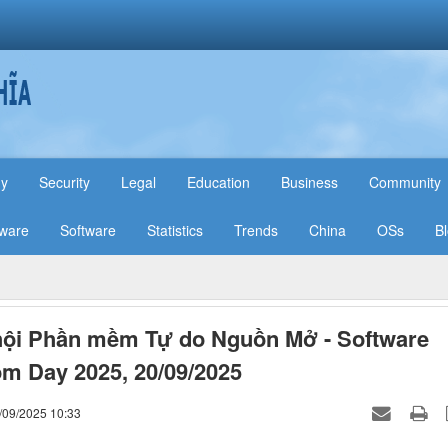
hy
Security
Legal
Education
Business
Community
ware
Software
Statistics
Trends
China
OSs
B
hội Phần mềm Tự do Nguồn Mở - Software
m Day 2025, 20/09/2025
/09/2025 10:33