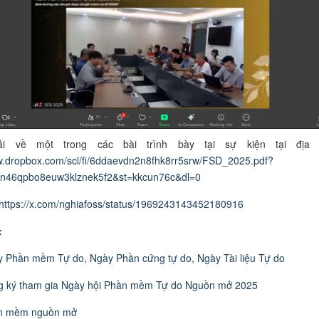
i về một trong các bài trình bày tại sự kiện tại địa c
w.dropbox.com/scl/fi/6ddaevdn2n8fhk8rr5srw/FSD_2025.pdf?
pn46qpbo8euw3klznek5f2&st=kkcun76c&dl=0
https://x.com/nghiafoss/status/1969243143452180916
:
 Phần mềm Tự do, Ngày Phần cứng tự do, Ngày Tài liệu Tự do
 ký tham gia Ngày hội Phần mềm Tự do Nguồn mở 2025
n mềm nguồn mở