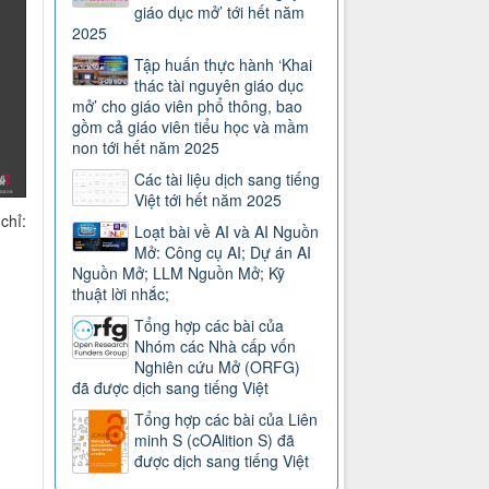
giáo dục mở’ tới hết năm
2025
Tập huấn thực hành ‘Khai
thác tài nguyên giáo dục
mở’ cho giáo viên phổ thông, bao
gồm cả giáo viên tiểu học và mầm
non tới hết năm 2025
Các tài liệu dịch sang tiếng
Việt tới hết năm 2025
hỉ:
Loạt bài về AI và AI Nguồn
Mở: Công cụ AI; Dự án AI
Nguồn Mở; LLM Nguồn Mở; Kỹ
thuật lời nhắc;
Tổng hợp các bài của
Nhóm các Nhà cấp vốn
Nghiên cứu Mở (ORFG)
đã được dịch sang tiếng Việt
Tổng hợp các bài của Liên
minh S (cOAlition S) đã
được dịch sang tiếng Việt