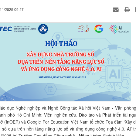
/11/2025 09:47
Giáo dục Nghề nghiệp và Nghề Công tác Xã hội Việt Nam - Văn phòng
hành phố Hồ Chí Minh; Viện nghiên cứu, Đào tạo và Phát triển tài ng
mở (InOER) và Google For Education Việt Nam tổ chức Tọa đàm ‘Xây 
 số dựa trên nền tảng năng lực số và ứng dụng công nghệ 4.0, AI’ t
1/2025 tại Trường Cao đẳng Công nghệ - Năng lượng Khánh Hòa.