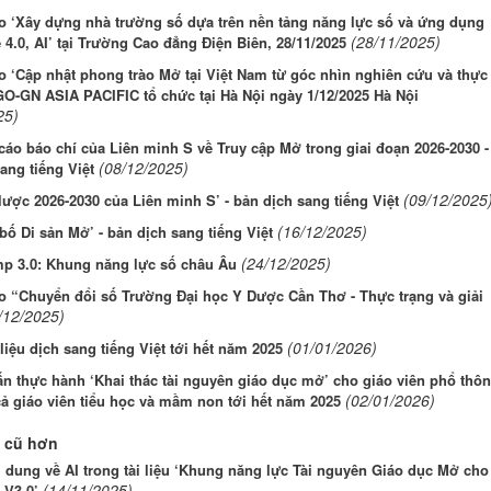
o ‘Xây dựng nhà trường số dựa trên nền tảng năng lực số và ứng dụng
(28/11/2025)
4.0, AI’ tại Trường Cao đẳng Điện Biên, 28/11/2025
o ‘Cập nhật phong trào Mở tại Việt Nam từ góc nhìn nghiên cứu và thực
GO-GN ASIA PACIFIC tổ chức tại Hà Nội ngày 1/12/2025 Hà Nội
25)
áo báo chí của Liên minh S về Truy cập Mở trong giai đoạn 2026-2030 -
(08/12/2025)
ang tiếng Việt
(09/12/2025
lược 2026-2030 của Liên minh S’ - bản dịch sang tiếng Việt
(16/12/2025)
bố Di sản Mở’ - bản dịch sang tiếng Việt
(24/12/2025)
p 3.0: Khung năng lực số châu Âu
o “Chuyển đổi số Trường Đại học Y Dược Cần Thơ - Thực trạng và giải
/12/2025)
(01/01/2026)
 liệu dịch sang tiếng Việt tới hết năm 2025
n thực hành ‘Khai thác tài nguyên giáo dục mở’ cho giáo viên phổ thôn
(02/01/2026)
ả giáo viên tiểu học và mầm non tới hết năm 2025
 cũ hơn
 dung về AI trong tài liệu ‘Khung năng lực Tài nguyên Giáo dục Mở cho
(14/11/2025)
 V3.0’