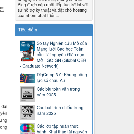
Blog được cập nhật tiếp tục trở lại với
sự hỗ trợ kỹ thuật và đặt chỗ hosting
của nhóm phát triển...
Tiêu điểm
Sổ tay Nghiên cứu Mở của
Mạng lưới Cao học Toàn
cầu Tài nguyên Giáo dục
Mở - GO-GN (Global OER
- Graduate Network)
DigComp 3.0: Khung năng
lực số châu Âu
Các bài toàn văn trong
năm 2025
 đại
Các bài trình chiếu trong
uyên
năm 2025
dựng
Các lớp tập huấn thực
rong
hành ‘Khai thác tài nguyên