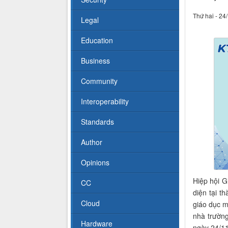
Thứ hai - 24
Legal
Education
Business
Community
Interoperability
Standards
Author
Opinions
Hiệp hội 
CC
diện tại t
Cloud
giáo dục 
nhà trường
Hardware
ngày 24/1