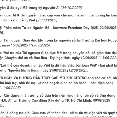
(24/10/2025)
uyên Giáo dục Mở trong kỷ nguyên AI
a ngoài AI & Bản quyền, việc cấp vốn cho một hệ sinh thái thông tin bề
(25/09/2025)
n dịch sang tiếng Việt
ội Phần mềm Tự do Nguồn Mở - Software Freedom Day 2025, 20/09/2025
25)
o ‘Tài nguyên Giáo dục Mở trong kỷ nguyên số tại Trường Đại học Nguy
(16/09/2025)
, ngày 15/09/2025
 ‘Vai trò của Tài nguyên Giáo dục Mở trong chuyển đổi số giáo dục đại
(13/09/202
iện Chuyển đổi số và Học liệu - Đại học Huế, ngày 12/09/2025
'Lợi thế của doanh nghiệp Việt là dữ liệu Việt, bài toán Việt' - bài phát b
(12/09/2025)
ưởng Nguyễn Mạnh Hùng ngày 21/08/2025
N NGHỊ VÀ HƯỚNG DẪN TRUY CẬP MỞ KIM CƯƠNG cho các cơ sở, nh
hà bảo trợ, nhà tài trợ, và nhà hoạch định chính sách’ - bản dịch sang
(11/09/2025)
o ‘Xây dựng nhà trường số dựa trên nền tảng năng lực số và ứng dụng
4.0, AI’ tại Trường Cao đẳng Xây dựng TP. Hồ Chí Minh, 09/09/2025
25)
iên là đồng tác giả: Cảm xúc về thành tích, niềm tin về việc viết và quyết