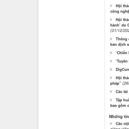
Hội thả
công nghệ 
Hội thả
hành’ do 
(01/12/20
Thông c
bản dịch s
‘Chiến 
‘Tuyên 
DigCom
Hội thả
(26
pháp”
Các tài
Tập huấ
bao gồm c
Những tin
Các nội
giảng viên