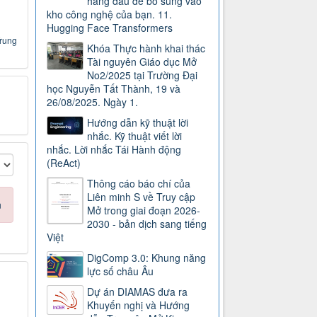
hàng đầu để bổ sung vào
kho công nghệ của bạn. 11.
Hugging Face Transformers
Trung
Khóa Thực hành khai thác
Tài nguyên Giáo dục Mở
No2/2025 tại Trường Đại
học Nguyễn Tất Thành, 19 và
26/08/2025. Ngày 1.
Hướng dẫn kỹ thuật lời
nhắc. Kỹ thuật viết lời
nhắc. Lời nhắc Tái Hành động
(ReAct)
Thông cáo báo chí của
Liên minh S về Truy cập
n
Mở trong giai đoạn 2026-
2030 - bản dịch sang tiếng
Việt
DigComp 3.0: Khung năng
lực số châu Âu
Dự án DIAMAS đưa ra
Khuyến nghị và Hướng