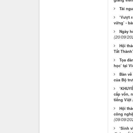
Tài ng
‘Vượt r
vững’ - bả
Ngày h
(20/09/20
Hội thả
Tất Thành’
Tọa đàm
học’ tại V
Bàn về 
của Bộ tr
‘KHUYẾ
cấp vốn, n
tiếng Việt
Hội thả
công nghệ 
(09/09/20
‘Sinh v