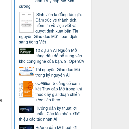
dẫn Truy cập Mở Kim
cương
‘Sinh viên là đồng tác giả:
Cảm xúc về thành tích,
niềm tin về việc viết và
quyết định xuất bản Tài
nguyên Giáo dục Mở’ - bản dịch
sang tiếng Việt
12 dự án AI Nguồn Mở
)
hàng đầu để bổ sung vào
kho công nghệ của bạn. 9. OpenCV
Tài nguyên Giáo dục Mở
trong kỷ nguyên AI
cOAlition S củng cố cam
kết Truy cập Mở trong khi
thúc đẩy giai đoạn chiến
lược tiếp theo
g,
Hướng dẫn kỹ thuật lời
nhắc. Các tác nhân. Giới
thiệu các tác nhân AI
Hướng dẫn kỹ thuật lời