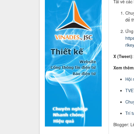
Tải về các 
Chuy
để t
Ứng
http
rlke
X (Tweet)
Xem thêm
Hội 
TVE
Chuy
Trí 
Blogger: L