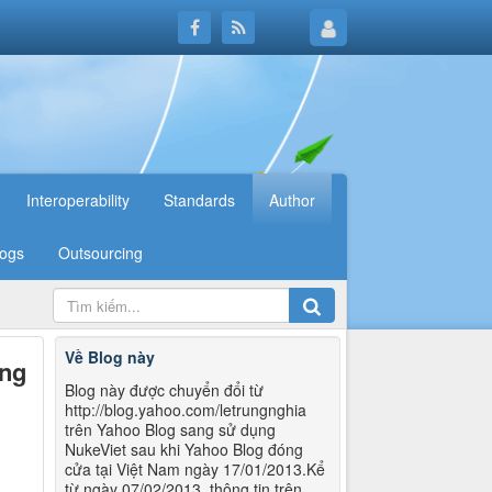
Interoperability
Standards
Author
logs
Outsourcing
Về Blog này
ảng
Blog này được chuyển đổi từ
http://blog.yahoo.com/letrungnghia
trên Yahoo Blog sang sử dụng
NukeViet sau khi Yahoo Blog đóng
cửa tại Việt Nam ngày 17/01/2013.Kể
từ ngày 07/02/2013, thông tin trên