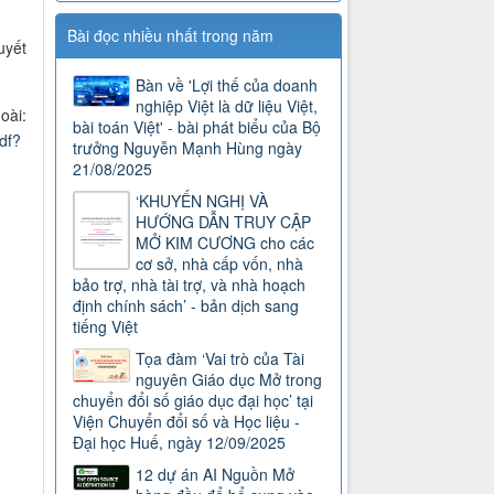
Bài đọc nhiều nhất trong năm
uyết
Bàn về 'Lợi thế của doanh
nghiệp Việt là dữ liệu Việt,
oài:
bài toán Việt' - bài phát biểu của Bộ
df?
trưởng Nguyễn Mạnh Hùng ngày
21/08/2025
‘KHUYẾN NGHỊ VÀ
HƯỚNG DẪN TRUY CẬP
MỞ KIM CƯƠNG cho các
cơ sở, nhà cấp vốn, nhà
bảo trợ, nhà tài trợ, và nhà hoạch
định chính sách’ - bản dịch sang
tiếng Việt
Tọa đàm ‘Vai trò của Tài
nguyên Giáo dục Mở trong
chuyển đổi số giáo dục đại học’ tại
Viện Chuyển đổi số và Học liệu -
Đại học Huế, ngày 12/09/2025
12 dự án AI Nguồn Mở