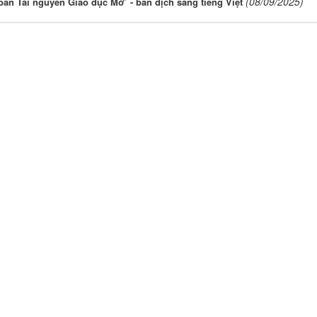
(08/09/2025)
bản Tài nguyên Giáo dục Mở’ - bản dịch sang tiếng Việt