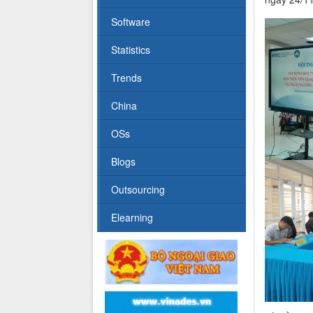
Software
Statistics
Trends
China
OSs
Blogs
Outsourcing
Elearning