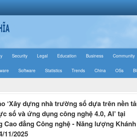
hy
Security
Legal
Education
Business
Community
ware
Software
Statistics
Trends
China
OSs
B
ảo ‘Xây dựng nhà trường số dựa trên nền t
ực số và ứng dụng công nghệ 4.0, AI’ tại
g Cao đẳng Công nghệ - Năng lượng Khánh
4/11/2025