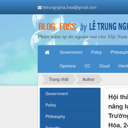
letrungnghia.foss@gmail.com
Phần mềm tự do nguồn mở cho Việt Nam
Government
Policy
Philosop
Opinions
CC
Cloud
Hard
Trang nhất
Author
Government
Hội th
năng l
Policy
Trườn
Philosophy
Hòa, 2
Security