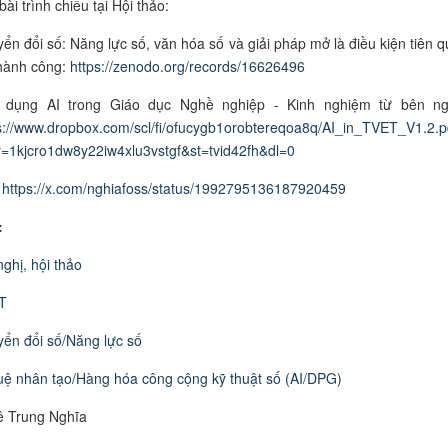
bài trình chiếu tại Hội thảo:
ển đổi số: Năng lực số, văn hóa số và giải pháp mở là điều kiện tiên q
hành công:
https://zenodo.org/records/16626496
 dụng AI trong Giáo dục Nghề nghiệp - Kinh nghiệm từ bên ng
s://www.dropbox.com/scl/fi/ofucygb1orobtereqoa8q/AI_in_TVET_V1.2.p
y=1kjcro1dw8y22iw4xlu3vstgf&st=tvid42fh&dl=0
:
https://x.com/nghiafoss/status/1992795136187920459
:
nghị, hội thảo
T
ển đổi số/Năng lực số
tuệ nhân tạo/Hàng hóa công cộng kỹ thuật số (AI/DPG)
ê Trung Nghĩa