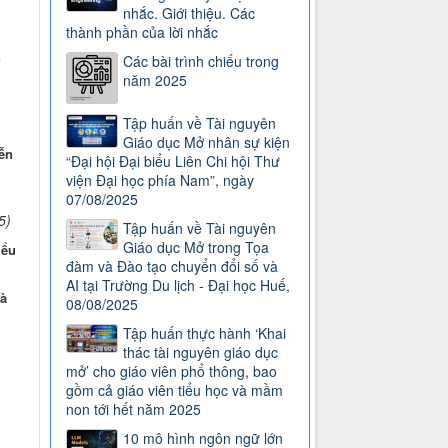
nhắc. Giới thiệu. Các
thành phần của lời nhắc
n
Các bài trình chiếu trong
năm 2025
Tập huấn về Tài nguyên
Giáo dục Mở nhân sự kiện
ễn
“Đại hội Đại biểu Liên Chi hội Thư
viện Đại học phía Nam”, ngày
07/08/2025
5)
Tập huấn về Tài nguyên
Giáo dục Mở trong Tọa
iểu
đàm và Đào tạo chuyển đổi số và
AI tại Trường Du lịch - Đại học Huế,
à
08/08/2025
Tập huấn thực hành ‘Khai
thác tài nguyên giáo dục
mở’ cho giáo viên phổ thông, bao
gồm cả giáo viên tiểu học và mầm
non tới hết năm 2025
10 mô hình ngôn ngữ lớn