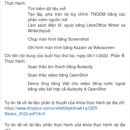
Thực hành:
Tìm kiếm dữ liệu mở
Tạo lập, pha trộn và tùy chỉnh TNGDM bằng các
phần mềm nguồn mở
Làm sách điện tử .epub bằng LibreOffice Writer và
Writer2epub
Chụp màn hình bằng Screenshot
Ghi hình màn hình bằng Kazam và Vokoscreen
Chi tiết nội dung của buổi học thứ ba, ngày 06/11/2022. Phần B.
Thực hành:
Soạn thảo âm thanh bằng Audacity
Soạn thảo video bằng OpenShot
Demo lồng tiếng Việt cho video tiếng nước ngoài
bằng việc kết hợp cả Audacity & OpenShot
Tự do tải về tài liệu phần lý thuyết của khóa thực hành tại địa chỉ:
https://www.dropbox.com/s/xkfdt09yk9nw61q/OER-
Basics_2022.pdf?dl=0
Tự do tải về tài liệu phần thực hành của khóa thực hành tại địa
chỉ: