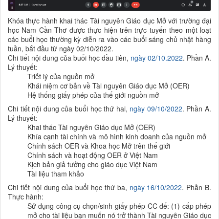
Khóa thực hành khai thác Tài nguyên Giáo dục Mở với trường đại
học Nam Cần Thơ được thực hiện trên trực tuyến theo một loạt
các buổi học thường kỳ diễn ra vào các buổi sáng chủ nhật hàng
tuần, bắt đầu từ ngày 02/10/2022.
Chi tiết nội dung của buổi học đầu tiên,
ngày 02/10.2022
. Phần A.
Lý thuyết:
Triết lý của nguồn mở
Khái niệm cơ bản về Tài nguyên Giáo dục Mở (OER)
Hệ thống giấy phép của thế giới nguồn mở
Chi tiết nội dung của buổi học thứ hai,
ngày 09/10/2022
. Phần A.
Lý thuyết:
Khai thác Tài nguyên Giáo dục Mở (OER)
Khía cạnh tài chính và mô hình kinh doanh của nguồn mở
Chính sách OER và Khoa học Mở trên thế giới
Chính sách và hoạt động OER ở Việt Nam
Kịch bản giả tưởng cho giáo dục Việt Nam
Tài liệu tham khảo
Chi tiết nội dung của buổi học thứ ba,
ngày
16
/10/2022
. Phần B.
Thực hành:
Sử dụng công cụ chọn/sinh giấy phép CC để: (1) cấp phép
mở cho tài liệu bạn muốn nó trở thành Tài nguyên Giáo dục