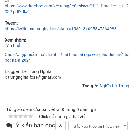
https://www.dropbox.com/s/blavag3e6chisyx/OER_Practice_H1_2
022.pdf?dl=0
Tweet
:
https://twitter.com/nghiafoss/status/1589131005847564288
Xem thêm:
Tập huấn
Các lớp tập huấn thực hành ‘Khai thác tài nguyên giáo dục mở’ tới
hết năm 2021
Blogger: Lê Trung Nghĩa
letrungnghia.foss@gmail.com
Tác giả:
Nghĩa Lê Trung
Tổng số điểm của bài viết là: 0 trong 0 đánh giá
Click để đánh giá bài viết
Ý kiến bạn đọc