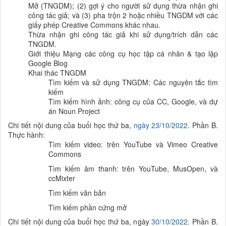
Mở (TNGDM); (2) gợi ý cho người sử dụng thừa nhận ghi
công tác giả; và (3) pha trộn 2 hoặc nhiều TNGDM với các
giấy phép Creative Commons khác nhau.
Thừa nhận ghi công tác giả khi sử dụng/trích dẫn các
TNGDM.
Giới thiệu Mạng các công cụ học tập cá nhân & tạo lập
Google Blog
Khai thác TNGDM
Tìm kiếm và sử dụng TNGDM: Các nguyên tắc tìm
kiếm
Tìm kiếm hình ảnh: công cụ của CC, Google, và dự
án Noun Project
Chi tiết nội dung của buổi học thứ ba,
ngày
23
/10/2022
. Phần B.
Thực hành:
Tìm kiếm video: trên YouTube và Vimeo Creative
Commons
Tìm kiếm âm thanh: trên YouTube, MusOpen, và
ccMixter
Tìm kiếm văn bản
Tìm kiếm phần cứng mở
Chi tiết nội dung của buổi học thứ ba, ngày
3
0
/10/2022
. Phần B.