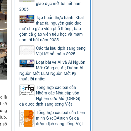
giáo dục mở’ tới hết năm
2025
Tập huấn thực hành ‘Khai
thác tài nguyên giáo dục
mở’ cho giáo viên phổ thông, bao
gồm cả giáo viên tiểu học và mầm
non tới hết năm 2025
Các tài liệu dịch sang tiếng
Việt tới hết năm 2025
Loạt bài về AI và AI Nguồn
Mở: Công cụ AI; Dự án AI
Nguồn Mở; LLM Nguồn Mở; Kỹ
thuật lời nhắc;
Tổng hợp các bài của
Nhóm các Nhà cấp vốn
c là
Nghiên cứu Mở (ORFG)
t kê
đã được dịch sang tiếng Việt
húng
Tổng hợp các bài của Liên
Hub,
minh S (cOAlition S) đã
được dịch sang tiếng Việt
g số