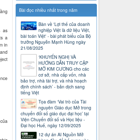
Bài đọc nhiều nhất trong năm
tầng
Bàn về 'Lợi thế của doanh
nghiệp Việt là dữ liệu Việt,
s as
bài toán Việt' - bài phát biểu của Bộ
ts a
trưởng Nguyễn Mạnh Hùng ngày
m in
21/08/2025
 and
‘KHUYẾN NGHỊ VÀ
ject
HƯỚNG DẪN TRUY CẬP
MỞ KIM CƯƠNG cho các
cơ sở, nhà cấp vốn, nhà
ence
bảo trợ, nhà tài trợ, và nhà hoạch
định chính sách’ - bản dịch sang
tiếng Việt
Tọa đàm ‘Vai trò của Tài
nguyên Giáo dục Mở trong
chuyển đổi số giáo dục đại học’ tại
Viện Chuyển đổi số và Học liệu -
 của
Đại học Huế, ngày 12/09/2025
12 dự án AI Nguồn Mở