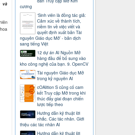
dẫn Truy cập Mở Kim
n và
cương
”
‘Sinh viên là đồng tác giả:
Cảm xúc về thành tích,
hiên
niềm tin về việc viết và
khoa
quyết định xuất bản Tài
nguyên Giáo dục Mở’ - bản dịch
sang tiếng Việt
12 dự án AI Nguồn Mở
hàng đầu để bổ sung vào
kho công nghệ của bạn. 9. OpenCV
Tài nguyên Giáo dục Mở
trong kỷ nguyên AI
cOAlition S củng cố cam
kết Truy cập Mở trong khi
thúc đẩy giai đoạn chiến
lược tiếp theo
Hướng dẫn kỹ thuật lời
nhắc. Các tác nhân. Giới
thiệu các tác nhân AI
Hướng dẫn kỹ thuật lời