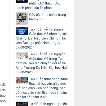
nhắc. Giới thiệu. Các
thành phần của lời nhắc
Các bài trình chiếu trong
năm 2025
Tập huấn về Tài nguyên
Giáo dục Mở nhân sự kiện
“Đại hội Đại biểu Liên Chi hội Thư
viện Đại học phía Nam”, ngày
07/08/2025
Tập huấn về Tài nguyên
Giáo dục Mở trong Tọa
đàm và Đào tạo chuyển đổi số và
AI tại Trường Du lịch - Đại học Huế,
08/08/2025
Tập huấn thực hành ‘Khai
thác tài nguyên giáo dục
g để
mở’ cho giáo viên phổ thông, bao
g do
gồm cả giáo viên tiểu học và mầm
 bảo
non tới hết năm 2025
công
10 mô hình ngôn ngữ lớn