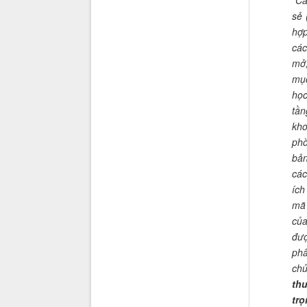
“
Cá
sẻ 
hợp
các
mở,
mục
học
tần
kho
phò
bản
các
ích
mã 
của
đượ
phâ
chủ
th
trọ