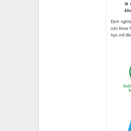
là
khô
Định nghĩa
cứu khoa h
học mở đều