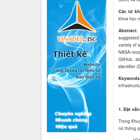
Các từ k
khoa học m
Abstract
:
suggested
variety of 
NASA-reco
GitHub, al
identifier 
Keywords
infrastruct
1. Đặt vấn
Trong Khu
nó thông q