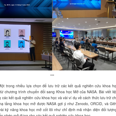
***
Một trong nhiều lựa chọn để lưu trữ các kết quả nghiên cứu khoa họ
 từ chương trình chuyển đổi sang Khoa học Mở của NASA. Bài viết liệ
 các kết quả nghiên cứu khoa học và vài ví dụ về cách thức lưu trữ c
 hạ tầng khoa học mở được NASA gợi ý như Zenodo, ORCID, và Git
ài kỹ năng khoa học mở cốt lõi như chỉ định mã nhận diện đối tượn
ấp phép mở đúng cho các kết quả nghiên cứu khoa học.