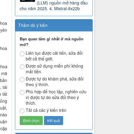
(LLM) nguồn mở hàng đầu
cho năm 2025. 4. Mistral-8x22b
khoa
Thăm dò ý kiến
uyên
Bạn quan tâm gì nhất ở mã nguồn
mở?
khoa
Liên tục được cải tiến, sửa đổi
bởi cả thế giới.
Được sử dụng miễn phí không
khoa
mất tiền.
à mã
Được tự do khám phá, sửa đổi
 bản
theo ý thích.
 tái
Phù hợp để học tập, nghiên cứu
 tất
vì được tự do sửa đổi theo ý
hủng
thích.
luật,
Tất cả các ý kiến trên
 nào
luận
 cập