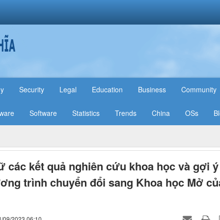
hy
Security
Legal
Education
Business
Community
ware
Software
Statistics
Trends
China
OSs
B
ữ các kết quả nghiên cứu khoa học và gợi ý
ơng trình chuyển đổi sang Khoa học Mở củ
4/09/2023 06:10