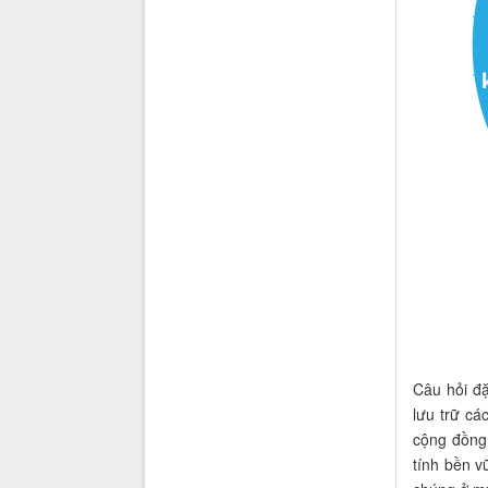
Câu hỏi đặ
lưu trữ cá
cộng đồng
tính bền v