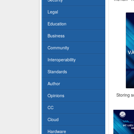
Legal
Education
Business
Community
Interoperability
Standards
Author
Storing s
Opinions
CC
Cloud
Hardware