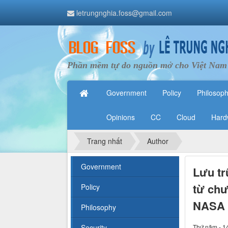
letrungnghia.foss@gmail.com
Phần mềm tự do nguồn mở cho Việt Nam
Government
Policy
Philosop
Opinions
CC
Cloud
Hard
Trang nhất
Author
Government
Lưu tr
từ chư
Policy
NASA
Philosophy
Security
Thứ năm - 1