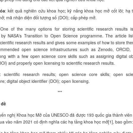
hóa
: kết quả nghiên cứu khoa học; kỹ năng khoa học mở cốt lõi; hạ 
ở; mã nhận diện đối tượng số (DOI); cấp phép mở.
 One of the many options for storing scientific research results i
 by NASA's Transition to Open Science programme. The article lis
scientific research results and gives some examples of how to store the
mmended open science infrastructures such as Zenodo, ORCID,
ong with a few open science core skills such as assigning digital ob
(DOI) and properly open licensing to scientific research results.
: scientific research results; open science core skills; open sci
ure; digital object identifier (DOI); open licensing.
***
 đề
yến nghị Khoa học Mở của UNESCO đã được 193 quốc gia thành viên
ua vào năm 2021 có định nghĩa các hạ tầng khoa học mở[1], bao gồm: