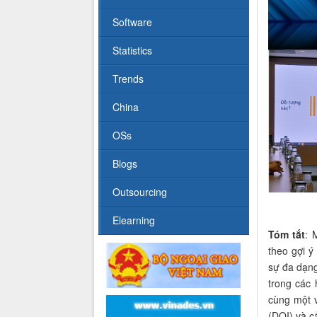
Software
Statistics
Trends
China
OSs
Blogs
Outsourcing
Elearning
Tóm tắt
: 
theo gợi ý
sự đa dạng
trong các
cùng một v
(DOI) và c