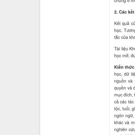
chúng ở mứ
2. Các kế
Kết quả củ
học. Tương
tắc của kh
Tài liệu 
học mở, đư
Kiến thức
học
, dữ l
nguồn và 
quyền và đ
mục đích, 
cả các tác
tộc, tuổi, 
ngôn ngữ, 
khác và m
nghiên cứu