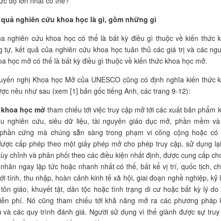
c độ lớn nhất có thể?
t quả nghiên cứu khoa học là gì, gồm những gì
a nghiên cứu khoa học có thể là bất kỳ điều gì thuộc về kiến thức 
 tự, kết quả của nghiên cứu khoa học tuân thủ các giá trị và các ng
oa học mở có thể là bất kỳ điều gì thuộc về kiến thức khoa học mở.
Khuyến nghị Khoa học Mở của UNESCO cũng có định nghĩa kiến thức 
ợc nêu như sau (xem [1] bản gốc tiếng Anh, các trang 9-12):
 khoa học mở
tham chiếu tới việc truy cập mở tới các xuất bản phẩm
iệu nghiên cứu, siêu dữ liệu, tài nguyên giáo dục mở, phần mềm v
phần cứng mà chúng sẵn sàng trong phạm vi công cộng hoặc có
ược cấp phép theo một giấy phép mở cho phép truy cập, sử dụng lại,
tùy chỉnh và phân phối theo các điều kiện nhất định, được cung cấp cho
 nhân ngay lập tức hoặc nhanh nhất có thể, bất kể vị trí, quốc tịch, c
giới tính, thu nhập, hoàn cảnh kinh tế xã hội, giai đoạn nghề nghiệp, kỷ 
tôn giáo, khuyết tật, dân tộc hoặc tình trạng di cư hoặc bất kỳ lý do
iễn phí. Nó cũng tham chiếu tới khả năng mở ra các phương pháp 
 và các quy trình đánh giá. Người sử dụng vì thế giành được sự truy