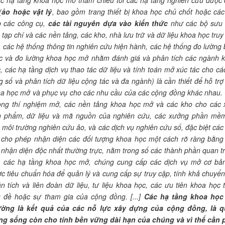
c hạ tầng khoa học mở tham chiếu tới các hạ tầng nghiên cứu được 
(
ảo hoặc vật lý
, bao gồm trang thiết bị khoa học chủ chốt hoặc các
 các công cụ,
các tài nguyên dựa vào kiến thức
như các bộ sưu 
 tạp chí và các nền tảng, các kho, nhà lưu trữ và dữ liệu khoa học truy
 các hệ thống thông tin nghiên cứu hiện hành, các hệ thống đo lường 
 và đo lường khoa học mở nhằm đánh giá và phân tích các ngành 
, các hạ tầng dịch vụ thao tác dữ liệu và tính toán mở xúc tác cho cá
g số và phân tích dữ liệu cộng tác và đa ngành) là cần thiết để hỗ trợ
a học mở và phục vụ cho các nhu cầu của các cộng đồng khác nhau.
ng thí nghiệm mở, các nền tảng khoa học mở và các kho cho các 
 phẩm, dữ liệu và mã nguồn của nghiên cứu, các xưởng phần mề
 môi trường nghiên cứu ảo, và các dịch vụ nghiên cứu số, đặc biệt các 
 cho phép nhận diện các đối tượng khoa học một cách rõ ràng bằng
nhận diện độc nhất thường trực, nằm trong số các thành phần quan t
 các hạ tầng khoa học mở, chúng cung cấp các dịch vụ mở cơ bả
c tiêu chuẩn hóa để quản lý và cung cấp sự truy cập, tính khả chuyển
n tích và liên đoàn dữ liệu, tư liệu khoa học, các ưu tiên khoa học 
 đề hoặc sự tham gia của cộng đồng. [...]
Các hạ tầng khoa họ
ường là kết quả của các nỗ lực xây dựng của cộng đồng, là 
ng sống còn cho tính bền vững dài hạn của chúng và vì thế cần 