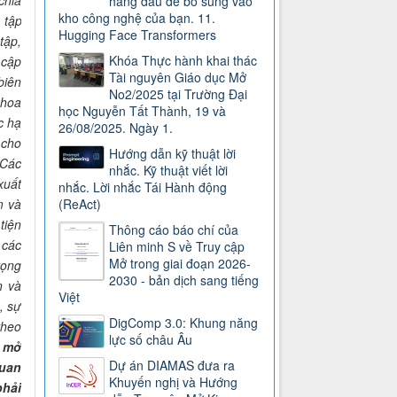
chia
hàng đầu để bổ sung vào
kho công nghệ của bạn. 11.
 tập
Hugging Face Transformers
tập,
Khóa Thực hành khai thác
 cập
Tài nguyên Giáo dục Mở
biên
No2/2025 tại Trường Đại
khoa
học Nguyễn Tất Thành, 19 và
c hạ
26/08/2025. Ngày 1.
 cho
Hướng dẫn kỹ thuật lời
 Các
nhắc. Kỹ thuật viết lời
xuất
nhắc. Lời nhắc Tái Hành động
m và
(ReAct)
tiện
Thông cáo báo chí của
 các
Liên minh S về Truy cập
Mở trong giai đoạn 2026-
rọng
2030 - bản dịch sang tiếng
n và
Việt
, sự
DigComp 3.0: Khung năng
theo
lực số châu Âu
c mở
Dự án DIAMAS đưa ra
quan
Khuyến nghị và Hướng
phải