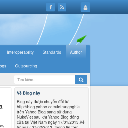
Interoperability
Standards
Author
logs
Outsourcing
Về Blog này
Blog này được chuyển đổi từ
a
http://blog.yahoo.com/letrungnghia
trên Yahoo Blog sang sử dụng
NukeViet sau khi Yahoo Blog đóng
cửa tại Việt Nam ngày 17/01/2013.Kể
từ ngày 07/02/2013, thông tin trên