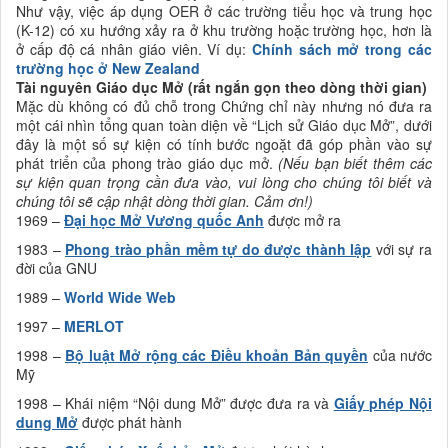
Như vậy, việc áp dụng OER ở các trường tiểu học và trung học
(K-12) có xu hướng xảy ra ở khu trường hoặc trường học, hơn là
ở cấp độ cá nhân giáo viên. Ví dụ:
Chính sách mở trong các
trường học ở New Zealand
Tài nguyên Giáo dục Mở (rất ngắn gọn theo dòng thời gian)
Mặc dù không có đủ chỗ trong Chứng chỉ này nhưng nó đưa ra
một cái nhìn tổng quan toàn diện về “Lịch sử Giáo dục Mở”, dưới
đây là một số sự kiện có tính bước ngoặt đã góp phần vào sự
phát triển của phong trào giáo dục mở.
(Nếu bạn biết thêm các
sự kiện quan trọng cần đưa vào, vui lòng cho chúng tôi biết và
chúng tôi sẽ cập nhật dòng thời gian. Cảm ơn!)
1969 –
Đại học Mở Vương quốc Anh
được mở ra
1983 –
Phong trào phần mềm tự do được thành lập
với sự ra
đời của GNU
1989 –
World Wide Web
1997 –
MERLOT
1998 –
Bộ luật Mở rộng các Điều khoản Bản quyền
của nước
Mỹ
1998 – Khái niệm “Nội dung Mở” được đưa ra và
Giấy phép Nội
dung Mở
được phát hành