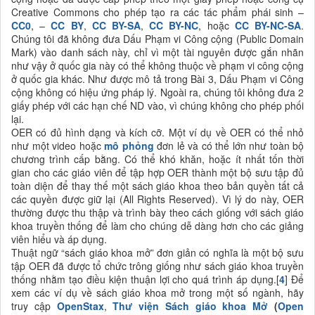
Creative Commons cho phép tạo ra các tác phẩm phái sinh –
CC0
, –
CC BY
,
CC BY-SA
,
CC BY-NC
, hoặc
CC BY-NC-SA
.
Chúng tôi đã không đưa Dấu Phạm vi Công cộng (Public Domain
Mark) vào danh sách này, chỉ vì một tài nguyên được gắn nhãn
như vậy ở quốc gia này có thể không thuộc về phạm vi công cộng
ở quốc gia khác. Như được mô tả trong Bài 3, Dấu Phạm vi Công
cộng không có hiệu ứng pháp lý. Ngoài ra, chúng tôi không đưa 2
giấy phép với các hạn chế ND vào, vì chúng không cho phép phối
lại.
OER có đủ hình dạng và kích cỡ. Một ví dụ về OER có thể nhỏ
như một video hoặc
mô phỏng
đơn lẻ và có thể lớn như toàn bộ
chương trình cấp bằng. Có thể khó khăn, hoặc ít nhất tốn thời
gian cho các giáo viên để tập hợp OER thành một bộ sưu tập đủ
toàn diện để thay thế một sách giáo khoa theo bản quyền tất cả
các quyền được giữ lại (All Rights Reserved). Vì lý do này, OER
thường được thu thập và trình bày theo cách giống với sách giáo
khoa truyền thống để làm cho chúng dễ dàng hơn cho các giảng
viên hiểu và áp dụng.
Thuật ngữ “sách giáo khoa mở” đơn giản có nghĩa là một bộ sưu
tập OER đã được tổ chức trông giống như sách giáo khoa truyền
thống nhằm tạo điều kiện thuận lợi cho quá trình áp dụng.[
4
] Để
xem các ví dụ về sách giáo khoa mở trong một số ngành, hãy
truy cập
OpenStax
,
Thư viện Sách giáo khoa Mở
(
Open