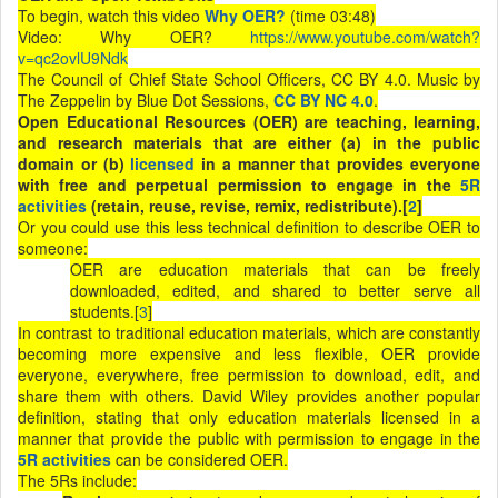
To begin, watch this video
Why OER?
(time 03:48)
Video: Why OER?
https://www.youtube.com/watch?
v=qc2ovlU9Ndk
The Council of Chief State School Officers, CC BY 4.0. Music by
The Zeppelin by Blue Dot Sessions,
CC BY NC 4.0
.
Open Educational Resources (OER) are teaching, learning,
and research materials that are either (a) in the public
domain or (b)
licensed
in a manner that provides everyone
with free and perpetual permission to engage in the
5R
activities
(retain, reuse, revise, remix, redistribute).[
2
]
Or you could use this less technical definition to describe OER to
someone:
OER are education materials that can be freely
downloaded, edited, and shared to better serve all
students.[
3
]
In contrast to traditional education materials, which are constantly
becoming more expensive and less flexible, OER provide
everyone, everywhere, free permission to download, edit, and
share them with others. David Wiley provides another popular
definition, stating that only education materials licensed in a
manner that provide the public with permission to engage in the
5R activities
can be considered OER.
The 5Rs include: