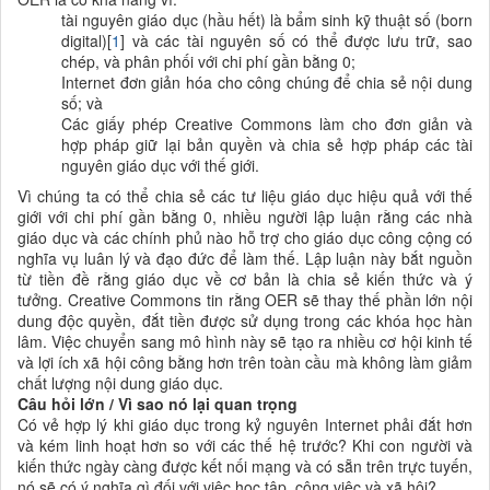
tài nguyên giáo dục (hầu hết) là bẩm sinh kỹ thuật số (born
digital)[
1
] và các tài nguyên số có thể được lưu trữ, sao
chép, và phân phối với chi phí gần bằng 0;
Internet đơn giản hóa cho công chúng để chia sẻ nội dung
số; và
Các giấy phép Creative Commons làm cho đơn giản và
hợp pháp giữ lại bản quyền và chia sẻ hợp pháp các tài
nguyên giáo dục với thế giới.
Vì chúng ta có thể chia sẻ các tư liệu giáo dục hiệu quả với thế
giới với chi phí gần bằng 0, nhiều người lập luận rằng các nhà
giáo dục và các chính phủ nào hỗ trợ cho giáo dục công cộng có
nghĩa vụ luân lý và đạo đức để làm thế. Lập luận này bắt nguồn
từ tiền đề rằng giáo dục về cơ bản là chia sẻ kiến thức và ý
tưởng. Creative Commons tin rằng OER sẽ thay thế phần lớn nội
dung độc quyền, đắt tiền được sử dụng trong các khóa học hàn
lâm. Việc chuyển sang mô hình này sẽ tạo ra nhiều cơ hội kinh tế
và lợi ích xã hội công bằng hơn trên toàn cầu mà không làm giảm
chất lượng nội dung giáo dục.
Câu hỏi lớn / Vì sao nó lại quan trọng
Có vẻ hợp lý khi giáo dục trong kỷ nguyên Internet phải đắt hơn
và kém linh hoạt hơn so với các thế hệ trước? Khi con người và
kiến thức ngày càng được kết nối mạng và có sẵn trên trực tuyến,
nó sẽ có ý nghĩa gì đối với việc học tập, công việc và xã hội?