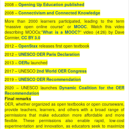
2008 –
Opening Up Education published
2008 –
Connectivism and Connected Knowledge
More than 2000 learners participated, leading to the term
“massive open online course” or
MOOC
. Watch this video
describing MOOCs:”
What is a MOOC?
” video (4:26) by Dave
Cormier,
CC BY 3.0
2012 –
OpenStax
releases first open textbook
2012 –
UNESCO OER Paris Declaration
2013 –
OERu
launched
2017 – UNESCO
2nd World OER Congress
2019 –
UNESCO OER Recommendation
2020 – UNESCO launches
Dynamic Coalition for the OER
Recommendation
Final remarks
OER, whether organized as open textbooks or open courseware,
provide teachers, learners, and others with a broad range of
permissions that make education more affordable and more
flexible. These permissions also enable rapid, low-cost
experimentation and innovation, as educators seek to maximize