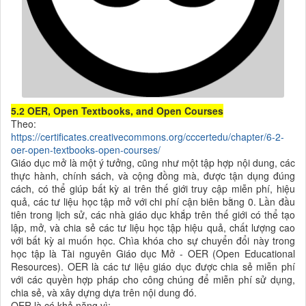
5.2 OER, Open Textbooks, and Open Courses
Theo:
https://certificates.creativecommons.org/cccertedu/chapter/6-2-
oer-open-textbooks-open-courses/
Giáo dục mở là một ý tưởng, cũng như một tập hợp nội dung, các
thực hành, chính sách, và cộng đồng mà, được tận dụng đúng
cách, có thể giúp bất kỳ ai trên thế giới truy cập miễn phí, hiệu
quả, các tư liệu học tập mở với chi phí cận biên bằng 0. Lần đầu
tiên trong lịch sử, các nhà giáo dục khắp trên thế giới có thể tạo
lập, mở, và chia sẻ các tư liệu học tập hiệu quả, chất lượng cao
với bất kỳ ai muốn học. Chìa khóa cho sự chuyển đổi này trong
học tập là Tài nguyên Giáo dục Mở - OER (Open Educational
Resources). OER là các tư liệu giáo dục được chia sẻ miễn phí
với các quyền hợp pháp cho công chúng để miễn phí sử dụng,
chia sẻ, và xây dựng dựa trên nội dung đó.
OER là có khả năng vì: