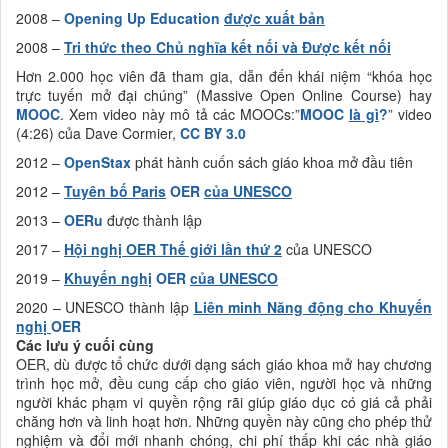
2008 –
Opening Up Education
được xuất bản
2008 –
Tri thức theo Chủ nghĩa kết nối và Được kết nối
Hơn 2.000 học viên đã tham gia, dẫn đến khái niệm “khóa học
trực tuyến mở đại chúng” (Massive Open Online Course) hay
MOOC
. Xem video này mô tả các MOOCs:”
MOOC
là gì
?
” video
(4:26) của Dave Cormier,
CC BY 3.0
2012 –
OpenStax
phát hành cuốn sách giáo khoa mở đầu tiên
2012 –
Tuyên bố Paris
OER
của UNESCO
2013 –
OERu
được thành lập
2017 –
Hội nghị OER Thế giới lần thứ 2
của UNESCO
2019 –
Khuyến nghị
OER
của UNESCO
2020 – UNESCO thành lập
Liên minh Năng động cho Khuyến
nghị
OER
Các lưu ý cuối cùng
OER, dù được tổ chức dưới dạng sách giáo khoa mở hay chương
trình học mở, đều cung cấp cho giáo viên, người học và những
người khác phạm vi quyền rộng rãi giúp giáo dục có giá cả phải
chăng hơn và linh hoạt hơn. Những quyền này cũng cho phép thử
nghiệm và đổi mới nhanh chóng, chi phí thấp khi các nhà giáo