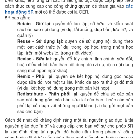
cách thức cung cấp cho công chúng quyền để tham gia vào
các
hoạt động 5R
mới có thể được coi là OER.
5R bao gồm:
Retain - Giữ lại
: quyền để tạo lập, sở hữu, và kiểm soát
các bản sao nội dung (ví dụ, tải xuống, đúp bản, lưu trữ, và
quản lý)
Reuse - Sử dụng lại
: quyền để sử dụng nội dung theo
một loạt cách thức (ví dụ, trong lớp học, trong nhóm học
tập, trên một website, trong một video)
Revise - Sửa lại
: quyền để tùy chỉnh, tinh chỉnh, sửa đổi,
hoặc điều chỉnh bản thân nội dung đó (ví dụ, dịch nội dung
sang một ngôn ngữ khác)
Remix - Phối lại
: quyền để kết hợp nội dung gốc hoặc
được sửa đổi với một tư liệu khác để tạo ra thứ gì đó mới
(ví dụ, kết hợp nội dung trong một bản kết hợp)
Redi
stribute - Phân phối lại
: quyền để chia sẻ các bản
sao nội dung gốc, các bản sửa lại của bạn, hoặc các bản
phối lại của bạn với những người khác (ví dụ, gửi một bản
sao cho bạn)
Cách dễ nhất để khẳng định rằng một tài nguyên giáo dục là tài
nguyên giáo dục *mở* và cung cấp cho bạn với sự cho phép 5R
là xác định rằng tài nguyên đó hoặc nằm trong phạm vi công
cộng hoặc đã được cấp phép theo một giấy phép hoặc công cụ