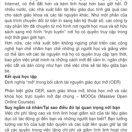
Internet, có thể đắt hơn và kém linh hoạt hơn bao giờ hết. Ở
nhiều nước, các nhà xuất bản tài liệu giáo dục tính giá quá cao
cho sách giáo khoa và các tài nguyên khác. Như một phần của
quá trình chuyển đổi từ bản in sang bản kỹ thuật số, các công ty
này phần lớn đã chuyển từ mô hình nơi người học mua và sở hữu
sách sang mô hình “trực tuyến” nơi họ có quyền truy cập trong
một thời gian giới hạn.
Hơn nữa, các nhà xuất bản không ngừng phát triển các công
nghệ hạn chế nhằm hạn chế những gì người học và giảng viên
có thể làm với các tài nguyên mà họ có quyền truy cập tạm thời,
bao gồm việc phát minh ra những cách mới để cấm in, ngăn chặn
việc cắt và dán cũng như hạn chế việc chia sẻ tài liệu giữa bạn
bè.
Kết quả học tập
Định nghĩa “mở” trong bối cảnh tài nguyên giáo dục mở (OER)
Phân biệt giữa OER, sách giáo khoa mở, khóa học mở và các
khóa học trực tuyến mở đại chúng – MOOCs (Massive Open
Online Courses)
Suy ngẫm cá nhân/Tại sao điều đó lại quan trọng với bạn
Việc chi phí tăng cao và tính linh hoạt giảm sút của tài liệu giáo
dục có tác động gì đến bạn và những người bạn biết? Bạn tưởng
tượng vai trò của luật bản quyền và các luật liên quan giữ lại tất
cả các quyền trong việc tăng chi phí và giảm tính linh hoạt cho