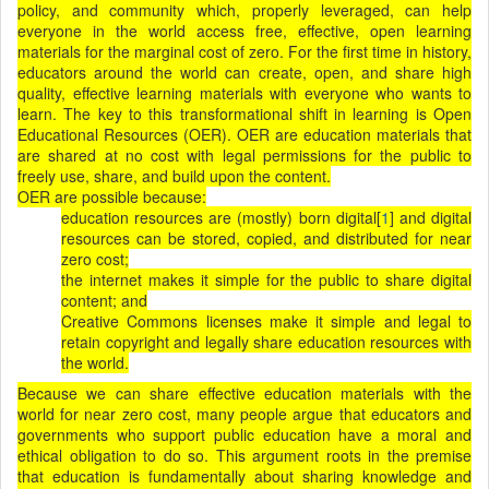
policy, and community which, properly leveraged, can help
everyone in the world access free, effective, open learning
materials for the marginal cost of zero. For the first time in history,
educators around the world can create, open, and share high
quality, effective learning materials with everyone who wants to
learn. The key to this transformational shift in learning is Open
Educational Resources (OER). OER are education materials that
are shared at no cost with legal permissions for the public to
freely use, share, and build upon the content.
OER are possible because:
education resources are (mostly) born digital[
1
] and digital
resources can be stored, copied, and distributed for near
zero cost;
the internet makes it simple for the public to share digital
content; and
Creative Commons licenses make it simple and legal to
retain copyright and legally share education resources with
the world.
Because we can share effective education materials with the
world for near zero cost, many people argue that educators and
governments who support public education have a moral and
ethical obligation to do so. This argument roots in the premise
that education is fundamentally about sharing knowledge and