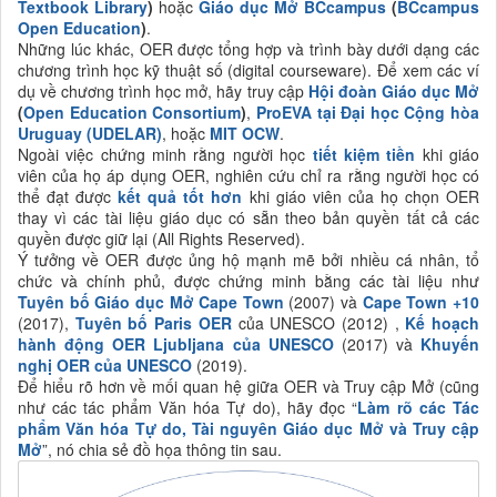
Textbook Library
)
hoặc
Giáo dục Mở BCcampus
(
BCcampus
Open Education
)
.
Những lúc khác, OER được tổng hợp và trình bày dưới dạng các
chương trình học kỹ thuật số (digital courseware). Để xem các ví
dụ về chương trình học mở, hãy truy cập
Hội đoàn Giáo dục Mở
(
Open Education Consortium
)
,
ProEVA tại Đại học Cộng hòa
Uruguay (UDELAR)
, hoặc
MIT OCW
.
Ngoài việc chứng minh rằng người học
tiết kiệm tiền
khi giáo
viên của họ áp dụng OER, nghiên cứu chỉ ra rằng người học có
thể đạt được
kết quả tốt hơn
khi giáo viên của họ chọn OER
thay vì các tài liệu giáo dục có sẵn theo bản quyền tất cả các
quyền được giữ lại (All Rights Reserved).
Ý tưởng về OER được ủng hộ mạnh mẽ bởi nhiều cá nhân, tổ
chức và chính phủ, được chứng minh bằng các tài liệu như
Tuyên bố Giáo dục Mở Cape Town
(2007) và
Cape Town +10
(2017),
Tuyên bố Paris OER
của UNESCO (2012) ,
Kế hoạch
hành động OER Ljubljana của UNESCO
(2017) và
Khuyến
nghị OER của UNESCO
(2019).
Để hiểu rõ hơn về mối quan hệ giữa OER và Truy cập Mở (cũng
như các tác phẩm Văn hóa Tự do), hãy đọc “
Làm rõ các Tác
phẩm Văn hóa Tự do, Tài nguyên Giáo dục Mở và Truy cập
Mở
”, nó chia sẻ đồ họa thông tin sau.