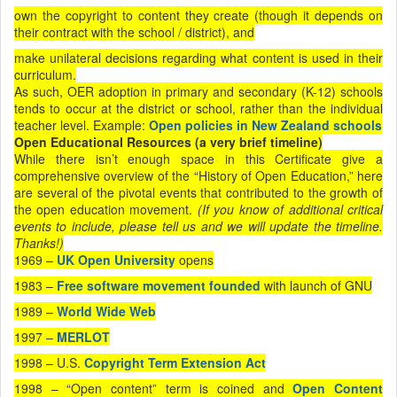
own the copyright to content they create (though it depends on
their contract with the school / district), and
make unilateral decisions regarding what content is used in their
curriculum.
As such, OER adoption in primary and secondary (K-12) schools
tends to occur at the district or school, rather than the individual
teacher level. Example:
Open policies in New Zealand schools
Open Educational Resources (a very brief timeline)
While there isn’t enough space in this Certificate give a
comprehensive overview of the “History of Open Education,” here
are several of the pivotal events that contributed to the growth of
the open education movement.
(If you know of additional critical
events to include, please tell us and we will update the timeline.
Thanks!)
1969 –
UK Open University
opens
1983 –
Free software movement founded
with launch of GNU
1989 –
World Wide Web
1997 –
MERLOT
1998 – U.S.
Copyright Term Extension Act
1998 – “Open content” term is coined and
Open Content