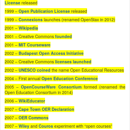
License
released
1999 –
Open Publication License
released
1999 –
Connexions
launches (renamed OpenStax in 2012)
2001 –
Wikipedia
2001 – Creative Commons
founded
2001 –
MIT Courseware
2002 –
Budapest Open Access Initiative
2002 – Creative Commons
licenses launched
2002 –
UNESCO coined
the name Open Educational Resources
2004 – First annual
Open Education Conference
2005 –
OpenCourseWare Consortium
formed (renamed the
Open Education Consortium in 2014)
2006 –
WikiEducator
2007 –
Cape Town OER Declaration
2007 –
OER Commons
2007 –
Wiley
and
Couros
experiment with “open courses”