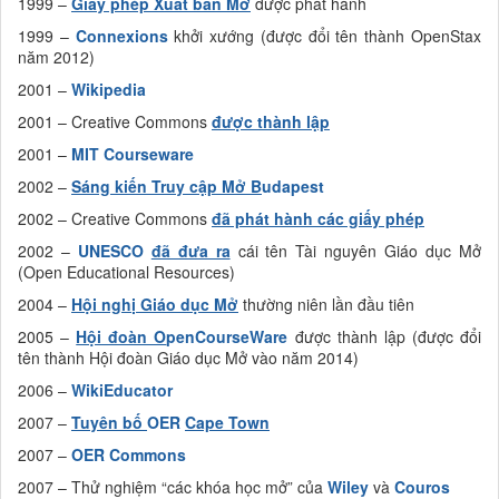
1999 –
Giấy phép Xuất bản Mở
được phát hành
1999 –
Connexions
khởi xướng (được đổi tên thành OpenStax
năm 2012)
2001 –
Wikipedia
2001 – Creative Commons
được thành lập
2001 –
MIT Courseware
2002 –
Sáng kiến Truy cập Mở B
udapest
2002 – Creative Commons
đã phát hành các giấy phép
2002 –
UNESCO
đã đưa ra
cái tên Tài nguyên Giáo dục Mở
(Open Educational Resources)
2004 –
Hội nghị Giáo dục Mở
thường niên lần đầu tiên
2005 –
Hội đoàn O
penCourseWare
được thành lập (được đổi
tên thành Hội đoàn Giáo dục Mở vào năm 2014)
2006 –
WikiEducator
2007 –
Tuyên bố
OER
Cape Town
2007 –
OER Commons
2007 – Thử nghiệm “các khóa học mở” của
Wiley
và
Couros