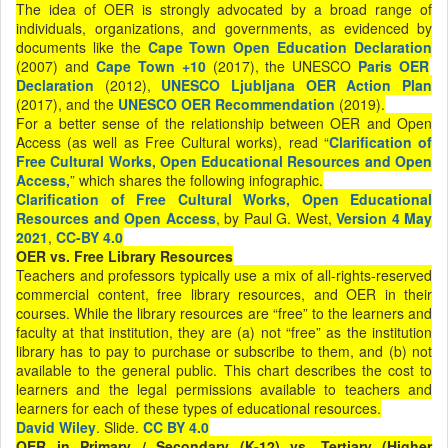
The idea of OER is strongly advocated by a broad range of
individuals, organizations, and governments, as evidenced by
documents like the
Cape Town Open Education Declaration
(2007) and
Cape Town +10
(2017), the UNESCO
Paris OER
Declaration
(2012),
UNESCO Ljubljana OER Action Plan
(2017), and the
UNESCO OER Recommendation
(2019).
For a better sense of the relationship between OER and Open
Access (as well as Free Cultural works), read “
Clarification of
Free Cultural Works, Open Educational Resources and Open
Access,
” which shares the following infographic.
Clarification of Free Cultural Works, Open Educational
Resources and Open Access
, by Paul G. West,
Version 4 May
2021
,
CC-BY 4.0
OER vs. Free Library Resources
Teachers and professors typically use a mix of all-rights-reserved
commercial content, free library resources, and OER in their
courses. While the library resources are “free” to the learners and
faculty at that institution, they are (a) not “free” as the institution
library has to pay to purchase or subscribe to them, and (b) not
available to the general public. This chart describes the cost to
learners and the legal permissions available to teachers and
learners for each of these types of educational resources.
David Wiley
. Slide.
CC BY 4.0
OER in Primary / Secondary (K-12) vs. Tertiary (Higher