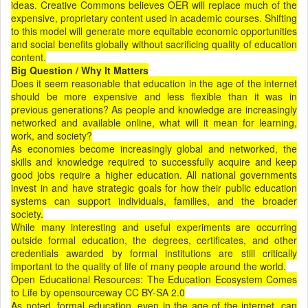
ideas. Creative Commons believes OER will replace much of the
expensive, proprietary content used in academic courses. Shifting
to this model will generate more equitable economic opportunities
and social benefits globally without sacrificing quality of education
content.
Big Question / Why It Matters
Does it seem reasonable that education in the age of the internet
should be more expensive and less flexible than it was in
previous generations? As people and knowledge are increasingly
networked and available online, what will it mean for learning,
work, and society?
As economies become increasingly global and networked, the
skills and knowledge required to successfully acquire and keep
good jobs require a higher education. All national governments
invest in and have strategic goals for how their public education
systems can support individuals, families, and the broader
society.
While many interesting and useful experiments are occurring
outside formal education, the degrees, certificates, and other
credentials awarded by formal institutions are still critically
important to the quality of life of many people around the world.
Open Educational Resources: The Education Ecosystem Comes
to Life by opensourceway CC BY-SA 2.0
As noted, formal education, even in the age of the internet, can