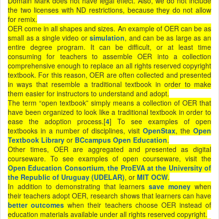
Domain Mark does not have legal effect. Also, we do not include
the two licenses with ND restrictions, because they do not allow
for remix.
OER come in all shapes and sizes. An example of OER can be as
small as a single video or
simulation
, and can be as large as an
entire degree program. It can be difficult, or at least time
consuming for teachers to assemble OER into a collection
comprehensive enough to replace an all rights reserved copyright
textbook. For this reason, OER are often collected and presented
in ways that resemble a traditional textbook in order to make
them easier for instructors to understand and adopt.
The term “open textbook” simply means a collection of OER that
have been organized to look like a traditional textbook in order to
ease the adoption process.[
4
] To see examples of open
textbooks in a number of disciplines, visit
OpenStax
, the
Open
Textbook Library
or
BCcampus Open Education
.
Other times, OER are aggregated and presented as digital
courseware. To see examples of open courseware, visit the
Open Education Consortium
,
the ProEVA at the University of
the Republic of Uruguay (UDELAR)
, or
MIT OCW
.
In addition to demonstrating that learners
save money
when
their teachers adopt OER, research shows that learners can have
better outcomes
when their teachers choose OER instead of
education materials available under all rights reserved copyright.