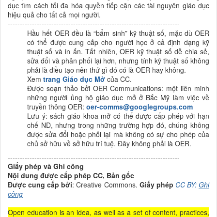
dục tìm cách tối đa hóa quyền tiếp cận các tài nguyên giáo dục
hiệu quả cho tất cả mọi người.
-----------------------------------------------------------------------
Hầu hết OER đều là “bẩm sinh” kỹ thuật số, mặc dù OER
có thể được cung cấp cho người học ở cả định dạng kỹ
thuật số và in ấn. Tất nhiên, OER kỹ thuật số dễ chia sẻ,
sửa đổi và phân phối lại hơn, nhưng tính kỹ thuật số không
phải là điều tạo nên thứ gì đó có là OER hay không.
Xem
trang Giáo dục Mở
của CC.
Được soạn thảo bởi OER Communications: một liên minh
những người ủng hộ giáo dục mở ở Bắc Mỹ làm việc về
truyền thông OER:
oer-comms@googlegroups.com
Lưu ý: sách giáo khoa mở có thể được cấp phép với hạn
chế ND, nhưng trong những trường hợp đó, chúng không
được sửa đổi hoặc phối lại mà không có sự cho phép của
chủ sở hữu về sở hữu trí tuệ. Đây không phải là OER.
-----------------------------------------------------------------------
Giấy phép và Ghi công
Nội dung được cấp phép CC, Bản gốc
Được cung cấp bởi
: Creative Commons.
Giấy phép
CC BY:
Ghi
công
Open education is an idea, as well as a set of content, practices,