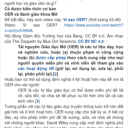
người học và giáo viên là gì?
Có được kiến thức cơ bản
OER và Sách giáo khoa Mở
Để bắt đầu, hãy xem video này:
Vì sao OER
?
(thời lượng 03:48)
Video: Vì sao OER?
https://www.youtube.com/watch?
v=qc2ovlU9Ndk
Hội đồng Giám đốc Trường học của Bang, CC BY 4.0. Âm nhạc
của The Zeppelin by Blue Dot Sessions,
CC BY NC 4.0
.
Tài nguyên Giáo dục Mở (OER) là các tư liệu dạy, học
và nghiên cứu, hoặc (a) thuộc phạm vi công cộng
hoặc (b)
được cấp phép
theo cách cung cấp cho mọi
người quyền miễn phí và vĩnh viễn để tham gia vào
các hoạt động 5R
(giữ lại, sử dụng lại, sửa lại, phối
lại, phân phối lại).[
2
]
Hoặc bạn có thể sử dụng định nghĩa ít kỹ thuật hơn này để mô tả
OER cho vài người:
OER là các tư liệu giáo dục có thể được miễn phí để tải
về, sửa đổi, và chia sẻ để phục vụ tốt hơn cho tất cả các
sinh viên.[
3
]
Tương phản với các tư liệu giáo dục truyền thống luôn trở nên đắt
giá hơn và ít linh hoạt hơn, OER cung cấp cho bất kỳ ai, ở bất cứ
đâu, sự cho phép miễn phí để tải xuống, sửa, và chia sẻ chúng
với những người khác. David Wiley cung cấp một định nghĩa phổ
biến khác, nêu rằng chỉ các tư liệu giáo dục được cấp phép theo