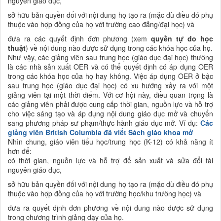
nguyên giáo dục,
sở hữu bản quyền đối với nội dung họ tạo ra (mặc dù điều đó phụ
thuộc vào hợp đồng của họ với trường cao đẳng/đại học) và
đưa ra các quyết định đơn phương (xem
quyền tự do học
thuật
) về nội dung nào được sử dụng trong các khóa học của họ.
Như vậy, các giảng viên sau trung học (giáo dục đại học) thường
là các nhà sản xuất OER và có thể quyết định có áp dụng OER
trong các khóa học của họ hay không. Việc áp dụng OER ở bậc
sau trung học (giáo dục đại học) có xu hướng xảy ra với một
giảng viên tại một thời điểm. Với cơ hội này, điều quan trọng là
các giảng viên phải được cung cấp thời gian, nguồn lực và hỗ trợ
cho việc sáng tạo và áp dụng nội dung giáo dục mở và chuyển
sang phương pháp sư phạm/thực hành giáo dục mở. Ví dụ:
Các
giảng viên British Columbia đã viết Sách giáo khoa mở
Nhìn chung, giáo viên tiểu học/trung học (K-12) có khả năng ít
hơn để:
có thời gian, nguồn lực và hỗ trợ để sản xuất và sửa đổi tài
nguyên giáo dục,
sở hữu bản quyền đối với nội dung họ tạo ra (mặc dù điều đó phụ
thuộc vào hợp đồng của họ với trường học/khu trường học) và
đưa ra quyết định đơn phương về nội dung nào được sử dụng
trong chương trình giảng dạy của họ.