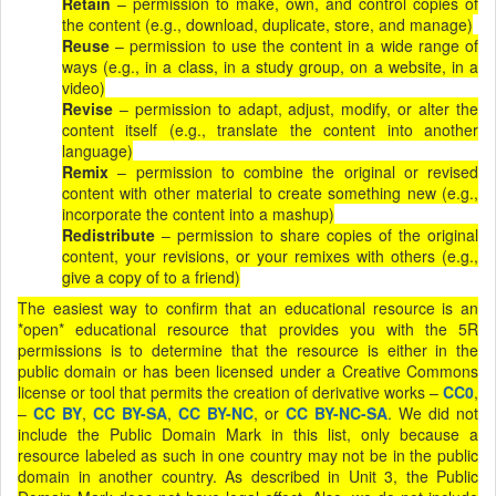
Retain
– permission to make, own, and control copies of
the content (e.g., download, duplicate, store, and manage)
Reuse
– permission to use the content in a wide range of
ways (e.g., in a class, in a study group, on a website, in a
video)
Revise
– permission to adapt, adjust, modify, or alter the
content itself (e.g., translate the content into another
language)
Remix
– permission to combine the original or revised
content with other material to create something new (e.g.,
incorporate the content into a mashup)
Redistribute
– permission to share copies of the original
content, your revisions, or your remixes with others (e.g.,
give a copy of to a friend)
The easiest way to confirm that an educational resource is an
*open* educational resource that provides you with the 5R
permissions is to determine that the resource is either in the
public domain or has been licensed under a Creative Commons
license or tool that permits the creation of derivative works –
CC0
,
–
CC BY
,
CC BY-SA
,
CC BY-NC
, or
CC BY-NC-SA
. We did not
include the Public Domain Mark in this list, only because a
resource labeled as such in one country may not be in the public
domain in another country. As described in Unit 3, the Public