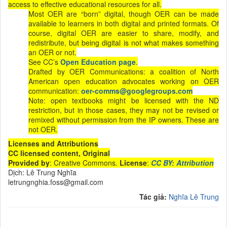
access to effective educational resources for all.
Most OER are “born” digital, though OER can be made
available to learners in both digital and printed formats. Of
course, digital OER are easier to share, modify, and
redistribute, but being digital is not what makes something
an OER or not.
See CC’s
Open Education page
.
Drafted by OER Communications: a coalition of North
American open education advocates working on OER
communication:
oer-comms@googlegroups.com
Note: open textbooks might be licensed with the ND
restriction, but in those cases, they may not be revised or
remixed without permission from the IP owners. These are
not OER.
Licenses and Attributions
CC licensed content, Original
Provided by
: Creative Commons.
License
:
CC BY: Attribution
Dịch: Lê Trung Nghĩa
letrungnghia.foss@gmail.com
Tác giả:
Nghĩa Lê Trung