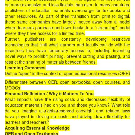
be more expensive and less flexible than ever. In many countries,
publishers of education materials overcharge for textbooks and
other resources. As part of their transition from print to digital,
these same companies have largely moved away from a model
where learners purchase and own books to a “streaming” model
where they have access for a limited time.
Further, publishers are constantly developing restrictive
technologies that limit what learners and faculty can do with the
resources they have temporary access to, including inventing
novel ways to prohibit printing, prevent cutting and pasting, and
restrict the sharing of materials between friends.
Learning Outcomes
Define “open” in the context of open educational resources (OER)
Differentiate between OER, open textbooks, open courses, and
MOOCs
Personal Reflection / Why it Matters To You
What impacts have the rising costs and decreased flexibility of
education materials had on you and those you know? What role
do you imagine all-rights-reserved copyright and related laws
have played in driving up costs and driving down flexibility for
learners and teachers?
Acquiring Essential Knowledge
OER and Open Textbooks