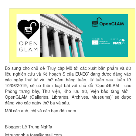
Bổ sung cho chủ đề ‘Truy cập Mở tới các xuất bản phẩm và dữ
liệu nghiên cứu và Kế hoạch S của EU/EC’ đang được đăng vào
các ngày thứ tư và thứ năm hàng tuần, từ tuần sau, tuần từ
10/06/2019, sẽ có thêm loạt bài với chủ đề ‘OpenGLAM - các
Phòng trưng bày, Thư viện, Kho lưu trữ, Viện bảo tàng Mở -
OpenGLAM (Galleries, Libraries, Archives, Museums)’ sẽ được
đăng vào các ngày thứ ba và sáu.
Mời các anh, chị và các bạn đón xem.
Blogger: Lê Trung Nghĩa
letrungnghia.foss@gmail.com