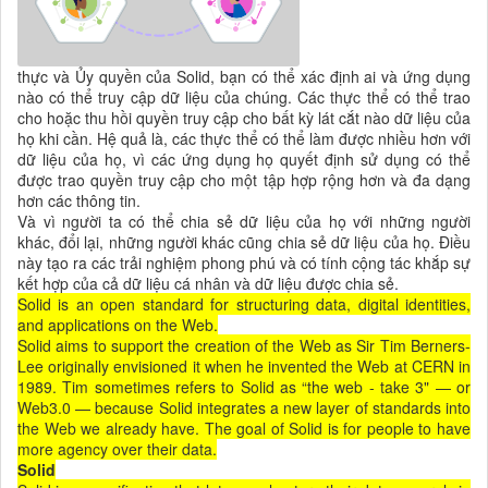
thực và Ủy quyền của Solid, bạn có thể xác định ai và ứng dụng
nào có thể truy cập dữ liệu của chúng. Các thực thể có thể trao
cho hoặc thu hồi quyền truy cập cho bất kỳ lát cắt nào dữ liệu của
họ khi cần. Hệ quả là, các thực thể có thể làm được nhiều hơn với
dữ liệu của họ, vì các ứng dụng họ quyết định sử dụng có thể
được trao quyền truy cập cho một tập hợp rộng hơn và đa dạng
hơn các thông tin.
Và vì người ta có thể chia sẻ dữ liệu của họ với những người
khác, đổi lại, những người khác cũng chia sẻ dữ liệu của họ. Điều
này tạo ra các trải nghiệm phong phú và có tính cộng tác khắp sự
kết hợp của cả dữ liệu cá nhân và dữ liệu được chia sẻ.
Solid is an open standard for structuring data, digital identities,
and applications on the Web.
Solid aims to support the creation of the Web as Sir Tim Berners-
Lee originally envisioned it when he invented the Web at CERN in
1989. Tim sometimes refers to Solid as “the web - take 3" — or
Web3.0 — because Solid integrates a new layer of standards into
the Web we already have. The goal of Solid is for people to have
more agency over their data.
Solid