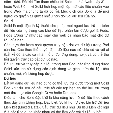
năm 1989. Đôi khi Tim tham chiếu tới Solid như là “web - lấy 3” —
hoặc Web3.0 — vì Solid tích hợp một lớp mới các tiêu chuẩn vào
trong Web mà chúng ta đã có rồi. Mục đích của Solid là để mọi
người có quyền tự quyết nhiều hơn đối với dữ liệu của họ.
Solid
Solid là một đặc tả kỹ thuật cho phép mọi người lưu trữ an toàn
dữ liệu của họ trong các kho dữ liệu phân tán được gọi là Pods.
Pods tương tự như các máy chủ web cá nhân bảo mật cho dữ
liệu của bạn.
Các thực thể kiểm soát quyền truy cập đối với dữ liệu trong Pod
của họ. Các thực thể quyết định dữ liệu nào sẽ chia sẻ và với ai
(bất kể đó là các cá nhân, tổ chức, ứng dụng, v.v.), và có thể thu
hồi quyền truy cập bất cứ lúc nào.
Để lưu trữ và truy cập dữ liệu trong một Pod, các ứng dụng được
Solid xúc tác sử dụng các định dạng và giao thức dữ liệu tiêu
chuẩn, mở, và tương hợp được.
Dữ liệu
Bất kỳ dạng dữ liệu nào cũng có thể lưu trữ được trong một Solid
Pod - từ dữ liệu có cấu trúc tới các tệp bạn có thể lưu trữ trong
một thư mục của Google Drive hoặc Dropbox.
Điều làm cho Solid đặc biệt là khả năng lưu trữ dữ liệu theo cách
thúc đẩy tính tương hợp. Đặc biệt, Solid hỗ trợ việc lưu trữ Dữ liệu
Liên kết (Linked Data). Cấu trúc dữ liệu như Dữ liệu Liên kết ngụ
ý là các ứng dụng khác nhau có thể làm việc với dữ liệu y hệt.