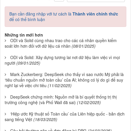
Bạn cần đăng nhập với tư cách là
Thành viên chính thức
để có thể bình luận
Những tin mới hơn
ODI và Solid cùng nhau trao cho các cá nhân quyền kiểm
soát lớn hơn đối với dữ liệu cá nhân
(08/01/2025)
ODI và Solid: Xây dựng tương lai nơi dữ liệu làm việc vì mọi
người
(09/01/2025)
Mark Zuckerberg: DeepSeek cho thấy vì sao nước Mỹ phải là
‘tiêu chuẩn nguồn mở toàn cầu’ của AI; không có lý do gì để suy
nghĩ lại về việc chi tiêu
(11/02/2025)
DeepSeek chứng minh: Nguồn mở là bí quyết thống trị thị
trường công nghệ (và Phố Wall đã sai)
(12/02/2025)
‘Hiệp ước Kỹ thuật số Toàn cầu’ của Liên hiệp quốc - bản dịch
sang tiếng Việt
(18/03/2025)
Câu hỏi thường gặp về đơn đăng ký DPG
(24/03/2025)