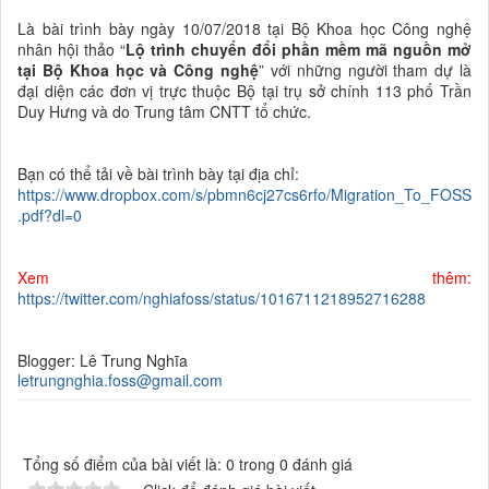
Là bài trình bày ngày 10/07/2018 tại Bộ Khoa học Công nghệ
nhân hội thảo “
Lộ trình chuyển đổi phần mềm
mã
nguồn mở
tại Bộ Khoa học và Công nghệ
” với những người tham dự là
đại diện các đơn vị trực thuộc Bộ tại trụ sở chính 113 phố Trần
Duy Hưng và do Trung tâm CNTT tổ chức.
Bạn có thể tải về bài trình bày tại địa chỉ:
https://www.dropbox.com/s/pbmn6cj27cs6rfo/Migration_To_FOSS
.pdf?dl=0
Xem thêm
:
https://twitter.com/nghiafoss/status/1016711218952716288
Blogger: Lê Trung Nghĩa
l
etrungnghia.
foss@gmail.com
Tổng số điểm của bài viết là: 0 trong 0 đánh giá