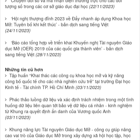
Chuyển đổi số và mã nhận diện thường trực cho các đối
tượng số trong các cơ sở giáo dục đại học
(22/11/2023)
‘Hội nghị thượng đỉnh 2023 về Đẩy nhanh áp dụng Khoa học
Mở: Tuyên bố khi kết thúc’ - bản dịch sang tiếng Việt
(24/11/2023)
‘Báo cáo tổng hợp về triển khai Khuyến nghị Tài nguyên Giáo
dục Mở (OER) 2019 của các quốc gia thành viên’ - bản dịch
sang tiếng Việt
(28/11/2023)
Những tin cũ hơn
Tập huấn “Khai thác các công cụ khoa học mở và kỹ năng
công bố quốc tế cho các nhà nghiên cứu trẻ” tại trường Đại học
Kinh tế - Tài chính TP. Hồ Chí Minh
(03/11/2023)
Phác thảo luồng dữ liệu và xác định trách nhiệm trong một tình
huống dữ liệu liên quan tới bảo vệ dữ liệu cá nhân - kinh nghiệm
từ Khung ra quyết định ẩn danh của Vương quốc Anh
(03/11/2023)
Khung năng lực Tài nguyên Giáo dục Mở - công cụ giúp nâng
cao vai trò của Giáo dục Mở trong xây dựng xã hội học tập, học