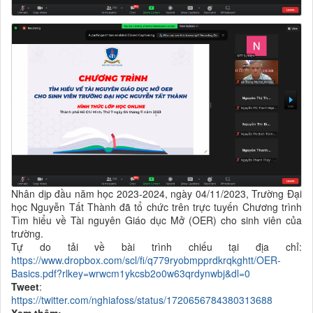
Nhân dịp đầu năm học 2023-2024, ngày 04/11/2023, Trường Đại
học Nguyễn Tất Thành đã tổ chức trên trực tuyến Chương trình
Tìm hiểu về Tài nguyên Giáo dục Mở (OER) cho sinh viên của
trường.
Tự do tải về bài trình chiếu tại địa chỉ:
https://www.dropbox.com/scl/fi/q779ryobmpprdkrqkghtt/OER-
Basics.pdf?rlkey=wrwcm1ykcsb2o0w63qrdynwbj&dl=0
Tweet
:
https://twitter.com/nghiafoss/status/1720656784380313688
Xem thêm: