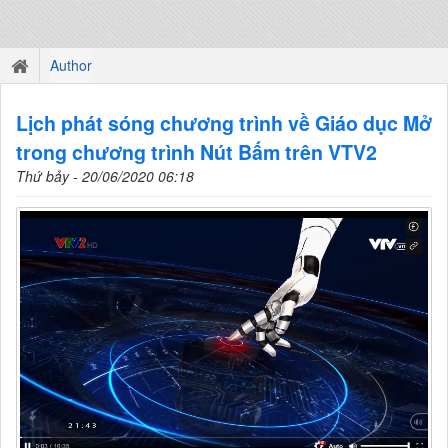
Author
Lịch phát sóng chương trình về Giáo dục Mở
trong chương trình Nút Bấm trên VTV2
Thứ bảy - 20/06/2020 06:18