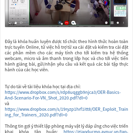
Đây là khóa huấn luyện được tổ chức theo hình thức hoàn toàn
trực tuyến Online, từ việc hỗ trợ từ xa cài đặt và kiểm tra cài đặt
các phần mềm cho các máy tính cho tới kiểm tra hệ thống
webcam, micro và âm thanh trong lớp học và cho tới việc tiến
hành giảng bài, gửi/nhận yêu cầu và kết quả các bài tập thực
hành của các học viên.
Tự do tải về tài liệu khóa học tại địa chỉ:
https://www.dropbox.com/s/rdp8uqggb9njca3/OER-Basics-
And-Scenario-For-VN_Shot_2020.pdf?dl=0
và
https://www.dropbox.com/s/19ryzp1hrf1itt8/OER_Exploit_Train
ing_for_Trainers_2020.pdf?dl=0
Thông tin gợi ý thiết lập phòng máy vật lý đáp ứng cho việc triển
khai khóa tập huấn:
https://giaoducmo.avnuc.vn/tap-