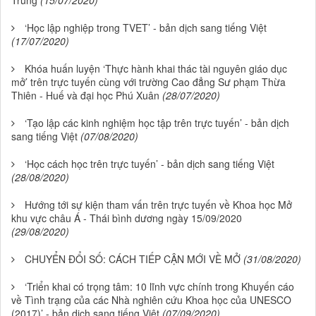
Trung
(15/07/2020)
‘Học lập nghiệp trong TVET’ - bản dịch sang tiếng Việt
(17/07/2020)
Khóa huấn luyện ‘Thực hành khai thác tài nguyên giáo dục
mở’ trên trực tuyến cùng với trường Cao đẳng Sư phạm Thừa
Thiên - Huế và đại học Phú Xuân
(28/07/2020)
‘Tạo lập các kinh nghiệm học tập trên trực tuyến’ - bản dịch
sang tiếng Việt
(07/08/2020)
‘Học cách học trên trực tuyến’ - bản dịch sang tiếng Việt
(28/08/2020)
Hướng tới sự kiện tham vấn trên trực tuyến về Khoa học Mở
khu vực châu Á - Thái bình dương ngày 15/09/2020
(29/08/2020)
CHUYỂN ĐỔI SỐ: CÁCH TIẾP CẬN MỚI VỀ MỞ
(31/08/2020)
‘Triển khai có trọng tâm: 10 lĩnh vực chính trong Khuyến cáo
về Tình trạng của các Nhà nghiên cứu Khoa học của UNESCO
(2017)’ - bản dịch sang tiếng Việt
(07/09/2020)