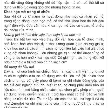
nào để cộng đồng không chỉ dễ tiếp cận mà còn có thể tái sử
dụng và tiếp tục đóng góp cho những thông tin đó.
Khoa học mở trong tổ chức
Sau khi đã có kĩ năng và hoạt động như một cá nhân sôi nổi
trong cộng đồng khoa học mở, có thể nhà khoa học đã bắt đầu
nghĩ đến việc đưa văn hóa khoa học mở vào cơ quan, tổ chức,
đội nhóm của mình.
Những giá trị thúc đẩy việc thực hiện khoa học mở
Trước khi bắt tay vào việc thay đổi văn hóa của tổ chức mình,
nhà khoa học cần xác định mối tương quan giữa những giá trị
khoa học mở và các chính sách nội bộ hiện tại. Liệu hai giá trị có
xung đột nhau không? Liệu những giá trị cũ có thể được củng cố
vững chắc hơn nhờ khoa học mở? Có giới hạn nào trong việc kết
hợp những giá trị mới vào chính sách cũ?
Sử dụng dữ liệu mở
Đây là một quá trình hai chiều: Một mặt, các thành viên trong một
tổ chức nghiên cứu sẽ sử dụng các dữ liệu mở (dĩ nhiên theo
cách phù hợp với giấy phép đi kèm) và ghi nhận đóng góp của
tác giả các nghiên cứu đó. Mặt khác, họ cũng phải đảm bảo dữ
liệu của mình mở bằng nhiều cách: lựa chọn giấy phép cho người
sử dụng nhiều quyền nhất và ít giới hạn nhất có thể, bảo vệ tính
riêng tư của dữ liệu. Tải dữ liệu lên các kho lưu trữ hợp lí (ví dụ
như Zenodo) và ghi nhận công của những người đã thu thập và
sản xuất dữ liệu.