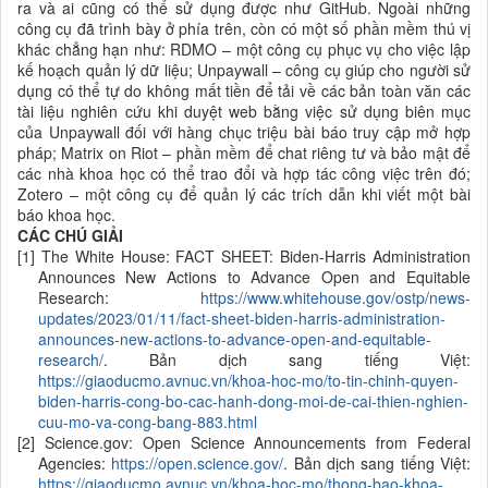
ra và ai cũng có thể sử dụng được như GitHub. Ngoài những
công cụ đã trình bày ở phía trên, còn có một số phần mềm thú vị
khác chẳng hạn như: RDMO – một công cụ phục vụ cho việc lập
kế hoạch quản lý dữ liệu; Unpaywall – công cụ giúp cho người sử
dụng có thể tự do không mất tiền để tải về các bản toàn văn các
tài liệu nghiên cứu khi duyệt web bằng việc sử dụng biên mục
của Unpaywall đối với hàng chục triệu bài báo truy cập mở hợp
pháp; Matrix on Riot – phần mềm để chat riêng tư và bảo mật để
các nhà khoa học có thể trao đổi và hợp tác công việc trên đó;
Zotero – một công cụ để quản lý các trích dẫn khi viết một bài
báo khoa học.
CÁC CHÚ GIẢI
[1] The White House: FACT SHEET: Biden-Harris Administration
Announces New Actions to Advance Open and Equitable
Research:
https://www.whitehouse.gov/ostp/news-
updates/2023/01/11/fact-sheet-biden-harris-administration-
announces-new-actions-to-advance-open-and-equitable-
research/
. Bản dịch sang tiếng Việt:
https://giaoducmo.avnuc.vn/khoa-hoc-mo/to-tin-chinh-quyen-
biden-harris-cong-bo-cac-hanh-dong-moi-de-cai-thien-nghien-
cuu-mo-va-cong-bang-883.html
[2] Science.gov: Open Science Announcements from Federal
Agencies:
https://open.science.gov/
. Bản dịch sang tiếng Việt:
https://giaoducmo.avnuc.vn/khoa-hoc-mo/thong-bao-khoa-