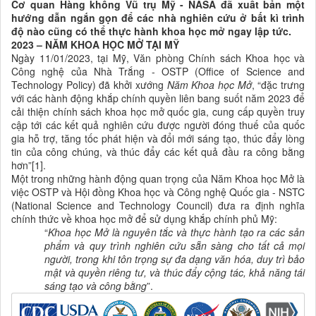
Cơ quan Hàng không Vũ trụ Mỹ - NASA đã xuất bản một
hướng dẫn ngắn gọn để các nhà nghiên cứu ở bất kì trình
độ nào cũng có thể thực hành khoa học mở ngay lập tức.
2023 – NĂM KHOA HỌC MỞ TẠI MỸ
Ngày 11/01/2023, tại Mỹ, Văn phòng Chính sách Khoa học và
Công nghệ của Nhà Trắng - OSTP (Office of Science and
Technology Policy) đã khởi xướng
Năm Khoa học Mở
, “đặc trưng
với các hành động khắp chính quyền liên bang suốt năm 2023 để
cải thiện chính sách khoa học mở quốc gia, cung cấp quyền truy
cập tới các kết quả nghiên cứu được người đóng thuế của quốc
gia hỗ trợ, tăng tốc phát hiện và đổi mới sáng tạo, thúc đẩy lòng
tin của công chúng, và thúc đẩy các kết quả đầu ra công bằng
hơn”[1].
Một trong những hành động quan trọng của Năm Khoa học Mở là
việc OSTP và Hội đồng Khoa học và Công nghệ Quốc gia - NSTC
(
National Science and Technology Council
) đưa ra định nghĩa
chính thức về khoa học mở để sử dụng khắp chính phủ Mỹ:
“
Khoa học Mở là nguyê
n tắc và thực hành tạo ra các sản
phẩm và quy trình nghiên cứu sẵn sàng cho tất cả mọi
người, trong khi tôn trọng sự đa dạng văn hóa, duy trì bảo
mật và quyền riêng tư, và thúc đẩy cộng tác, khả năng tái
sáng tạo và công bằng
”.