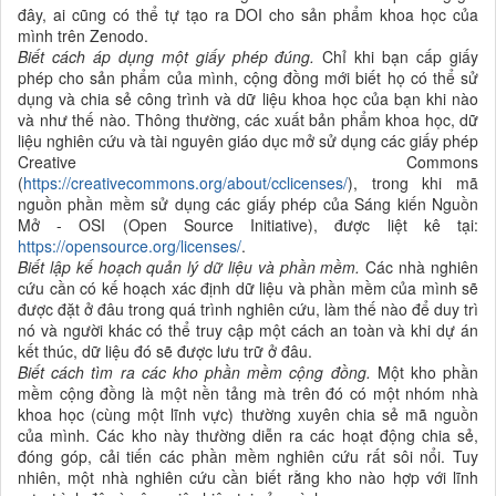
đây, ai cũng có thể tự tạo ra DOI cho sản phẩm khoa học của
mình trên Zenodo.
Biết cách áp dụng một giấy phép đúng.
Chỉ khi bạn cấp giấy
phép cho sản phẩm của mình, cộng đồng mới biết họ có thể sử
dụng và chia sẻ công trình và dữ liệu khoa học của bạn khi nào
và như thế nào. Thông thường, các xuất bản phẩm khoa học, dữ
liệu nghiên cứu và tài nguyên giáo dục mở sử dụng các giấy phép
Creative Commons
(
https://creativecommons.org/about/cclicenses/
), trong khi mã
nguồn phần mềm sử dụng các giấy phép của Sáng kiến Nguồn
Mở - OSI (Open Source Initiative), được liệt kê tại:
https://opensource.org/licenses/
.
Biết lập kế hoạch quản lý dữ liệu và phần mềm.
Các nhà nghiên
cứu cần có kế hoạch xác định dữ liệu và phần mềm của mình sẽ
được đặt ở đâu trong quá trình nghiên cứu, làm thế nào để duy trì
nó và người khác có thể truy cập một cách an toàn và khi dự án
kết thúc, dữ liệu đó sẽ được lưu trữ ở đâu.
Biết cách tìm ra các kho phần mềm cộng đồng.
Một kho phần
mềm cộng đồng là một nền tảng mà trên đó có một nhóm nhà
khoa học (cùng một lĩnh vực) thường xuyên chia sẻ mã nguồn
của mình. Các kho này thường diễn ra các hoạt động chia sẻ,
đóng góp, cải tiến các phần mềm nghiên cứu rất sôi nổi. Tuy
nhiên, một nhà nghiên cứu cần biết rằng kho nào hợp với lĩnh