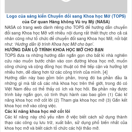
Logo của sáng kiến Chuyển đổi sang Khoa học Mở (TOPS)
của Cơ quan Hàng không Vũ trụ Mỹ (NASA)
NASA có trang web dành riêng cho TOPS để hướng dẫn chuyển
đổi sang Khoa học Mở với nhiều nội dung rất thiết thực cho cả cá
nhân cũng như tổ chức để chuyển đổi sang Khoa học Mở, nổi bật
như: ‘
Hướng dẫn lộ trình Khoa học Mở cho bạn
’.
HƯỚNG DẪN LỘ TRÌNH KHOA HỌC MỞ CHO BẠN
TOPS đưa ra những hướng dẫn ngắn gọn cho bất kì nhà nghiên
cứu nào muốn bước chân vào con đường khoa học mở, muốn
công chúng và cộng đồng học thuật có thể tiếp cận và hưởng lợi
nhiều hơn, dễ dàng hơn từ các công trình của mình. [4]
Hướng dẫn này bao gồm bốn phần, trong đó ba phần đầu là
những gì mà tất cả các nhà khoa học trên thế giới, trong đó có
Việt Nam đều có thể thấy có ích và học hỏi. Ba phần này được
trình bày ngắn gọn, có tính thực hành cao bao gồm (1) Các kĩ
năng khoa học mở cốt lõi (2) Tham gia khoa học mở (3) Gắn kết
khoa học mở vào công việc.
Các kĩ năng khoa học mở cốt lõi
Các kĩ năng này chủ yếu nằm ở việc biết cách sử dụng thành
thạo các công cụ lưu trữ, xuất bản, sử dụng phổ biến nhất của
khoa học mở và biết cách tổ chức các hội thảo mở.