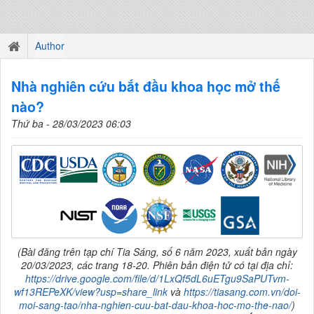
Author
Nhà nghiên cứu bắt đầu khoa học mở thế
nào?
Thứ ba - 28/03/2023 06:03
(Bài đăng trên tạp chí Tia Sáng, số 6 năm 2023, xuất bản ngày
20/03/2023, các trang 18-20. Phiên bản điện tử có tại địa chỉ:
https://drive.google.com/file/d/1LxQf5dL6uETgu9SaPUTvm-
wf13REPeXK/view?usp=share_link
và
https://tiasang.com.vn/doi-
moi-sang-tao/nha-nghien-cuu-bat-dau-khoa-hoc-mo-the-nao/
)