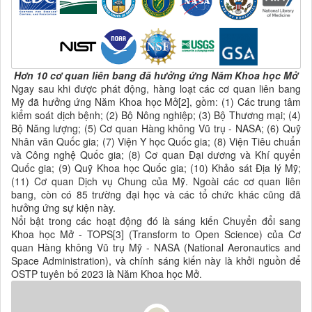
Hơn 10 cơ quan liên bang đã hưởng ứng Năm Khoa học Mở
Ngay sau khi được phát động, hàng loạt các cơ quan liên bang
Mỹ đã hưởng ứng Năm Khoa học Mở[2], gồm: (1) Các trung tâm
kiểm soát dịch bệnh; (2) Bộ Nông nghiệp; (3) Bộ Thương mại; (4)
Bộ Năng lượng; (5) Cơ quan Hàng không Vũ trụ - NASA; (6) Quỹ
Nhân văn Quốc gia; (7) Viện Y học Quốc gia; (8) Viện Tiêu chuẩn
và Công nghệ Quốc gia; (8) Cơ quan Đại dương và Khí quyển
Quốc gia; (9) Quỹ Khoa học Quốc gia; (10) Khảo sát Địa lý Mỹ;
(11) Cơ quan Dịch vụ Chung của Mỹ. Ngoài các cơ quan liên
bang, còn có 85 trường đại học và các tổ chức khác cũng đã
hưởng ứng sự kiện này.
Nổi bật trong các hoạt động đó là sáng kiến Chuyển đổi sang
Khoa học Mở - TOPS[3] (Transform to Open Science) của Cơ
quan Hàng không Vũ trụ Mỹ - NASA (National Aeronautics and
Space Administration), và chính sáng kiến này là khởi nguồn để
OSTP tuyên bố 2023 là Năm Khoa học Mở.