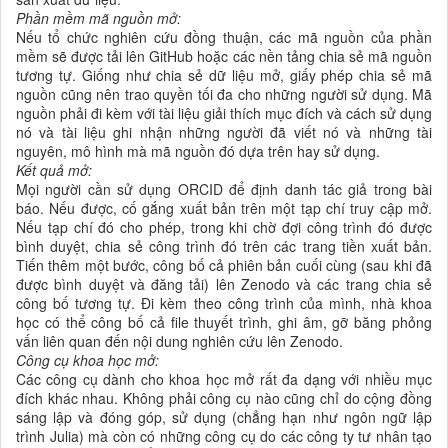
Phần mềm mã nguồn mở:
Nếu tổ chức nghiên cứu đồng thuận, các mã nguồn của phần
mềm sẽ được tải lên GitHub hoặc các nền tảng chia sẻ mã nguồn
tương tự. Giống như chia sẻ dữ liệu mở, giấy phép chia sẻ mã
nguồn cũng nên trao quyền tối đa cho những người sử dụng. Mã
nguồn phải đi kèm với tài liệu giải thích mục đích và cách sử dụng
nó và tài liệu ghi nhận những người đã viết nó và những tài
nguyên, mô hình mà mã nguồn đó dựa trên hay sử dụng.
Kết quả mở:
Mọi người cần sử dụng ORCID để định danh tác giả trong bài
báo. Nếu được, cố gắng xuất bản trên một tạp chí truy cập mở.
Nếu tạp chí đó cho phép, trong khi chờ đợi công trình đó được
bình duyệt, chia sẻ công trình đó trên các trang tiền xuất bản.
Tiến thêm một bước, công bố cả phiên bản cuối cùng (sau khi đã
được bình duyệt và đăng tải) lên Zenodo và các trang chia sẻ
công bố tương tự. Đi kèm theo công trình của mình, nhà khoa
học có thể công bố cả file thuyết trình, ghi âm, gỡ băng phỏng
vấn liên quan đến nội dung nghiên cứu lên Zenodo.
Công cụ khoa học mở:
Các công cụ dành cho khoa học mở rất đa dạng với nhiều mục
đích khác nhau. Không phải công cụ nào cũng chỉ do cộng đồng
sáng lập và đóng góp, sử dụng (chẳng hạn như ngôn ngữ lập
trình Julia) mà còn có những công cụ do các công ty tư nhân tạo