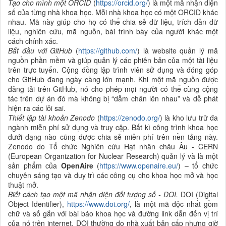
Tạo cho mình một ORCID
(
https://orcid.org/
) là một mã nhận diện
số của từng nhà khoa học. Mỗi nhà khoa học có một ORCID khác
nhau. Mã này giúp cho họ có thể chia sẻ dữ liệu, trích dẫn dữ
liệu, nghiên cứu, mã nguồn, bài trình bày của người khác một
cách chính xác.
Bắt đầu với GitHub
(
https://github.com/
) là website quản lý mã
nguồn phần mềm và giúp quản lý các phiên bản của một tài liệu
trên trực tuyến. Cộng đồng lập trình viên sử dụng và đóng góp
cho GitHub đang ngày càng lớn mạnh. Khi một mã nguồn được
đăng tải trên GitHub, nó cho phép mọi người có thể cùng cộng
tác trên dự án đó mà không bị “dẫm chân lên nhau” và dễ phát
hiện ra các lỗi sai.
Thiết lập tài khoản Zenodo
(
https://zenodo.org/
) là kho lưu trữ đa
ngành miễn phí sử dụng và truy cập. Bất kì công trình khoa học
dưới dạng nào cũng được chia sẻ miễn phí trên nền tảng này.
Zenodo do Tổ chức Nghiên cứu Hạt nhân châu Âu - CERN
(European Organization for Nuclear Research) quản lý và là một
sản phẩm của
OpenAire
(
https://www.openaire.eu/
) – tổ chức
chuyên sáng tạo và duy trì các công cụ cho khoa học mở và học
thuật mở.
Biết cách tạo một mã nhận diện đối tượng số - DOI
.
DOI (Digital
Object Identifier),
https://www.doi.org/
, là một mã độc nhất gồm
chữ và số gắn với bài báo khoa học và đường link dẫn đến vị trí
của nó trên internet. DOI thường do nhà xuất bản cấp nhưng giờ