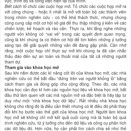
vực, trình độ và công việc hiện tại của mình.
Biết cách tổ chức các cuộc họp mở
.
Tổ chức các cuộc họp mở ra
với công chúng - hoặc ít nhất là mở với toàn bộ các thành viên
trong nhóm nghiên cứu - có thể khá thách thức, nhưng chúng
cũng cung cấp một cơ hội vô giá để thu thập những ý kiến về các
chiến lược, kế hoạch và rào cản. Thực ra, khi lắng nghe những
người vốn không có “vai vế” trong các quyết định quan trọng,
cũng là khi chúng ta có thêm cơ hội để tìm kiếm những ý tưởng
sáng tạo để giải quyết những vấn đề đang gặp phải. Cần nhớ
rằng, một cuộc họp chỉ thực sự mở khi chúng ta đã cân nhắc
thấu đáo đến sự an toàn và thoải mái của tất cả những người
tham dự.
Tham gia vào khoa học mở
Sau khi nắm được các kĩ năng cốt lõi của khoa học mở, các nhà
nghiên cứu có thể bắt đầu “đứng trên vai người khổng lồ” bằng
cách tham gia và đóng góp cho cộng đồng. Theo đó, các nhà
khoa học cần đọc kĩ hơn các nguồn học liệu về khoa học mở, bắt
đầu thử làm quen với các mã nguồn mở và đặc biệt là hãy tập tư
duy như một “nhà khoa học dữ liệu”. Rất nhiều nhà khoa học
không cho rằng đó là điều cần thiết nhưng có lẽ điều đó phải thay
đổi khi họ bước vào thế giới của khoa học mở. Người làm khoa
học mở sẽ không chỉ mở kết quả cuối cùng mà là toàn bộ quá
trình nghiên cứu, từ ý tưởng cho đến dữ liệu và công cụ phân tích
các dữ liệu đó. Hơn nữa, họ cần phải tìm cách chia sẻ như thế