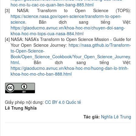
hoc-mo-tu-cac-co-quan-lien-bang-885.html
[3] NASA: Transform to Open Science (TOPS):
https://science.nasa.gov/open-science/transform-to-open-
science
. Bản dịch sang tiếng Việt:
https://giaoducmo.avnuc.vn/khoa-hoc-mo/chuyen-doi-sang-
khoa-hoc-mo-tops-cua-nasa-884.html
[4] NASA: NASA’s Transform to Open Science Mission - Guide for
Your Open Science Journey:
https://nasa.github.io/Transform-
to-Open-Science-
Book/Open_Science_Cookbook/Your_Open_Science_Journey.
html
. Bản dịch sang tiếng Việt:
https://giaoducmo.avnuc.vn/khoa-hoc-mo/huong-dan-lo-trinh-
khoa-hoc-mo-cho-ban-888.html
Giấy phép nội dung:
CC BY 4.0 Quốc tế
Lê Trung Nghĩa
Tác giả:
Nghĩa Lê Trung