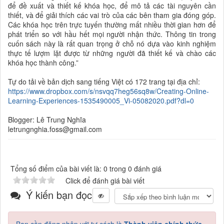
để đề xuất và thiết kế khóa học, để mô tả các tài nguyên cần
thiết, và để giải thích các vai trò của các bên tham gia đóng góp
.
Các khóa học trên trực tuyến thường mất nhiều thời gian hơn để
phát triển so với hầu hết mọi người nhận thức.
Thông tin trong
cuốn sách này là rất quan trọng ở chỗ nó dựa vào kinh nghiệm
thực tế lượm lặt được từ những người đã thiết kế và chào các
khóa học thành công.”
Tự do
tải về
bản dịch sang tiếng Việt
có 172 trang tại địa chỉ:
https://www.dropbox.com/s/nsvqq7heg56sq8w/Creating-Online-
Learning-Experiences-1535490005_Vi-05082020.pdf?dl=0
Blogger: Lê Trung Nghĩa
letrungnghia.foss@gmail.com
Tổng số điểm của bài viết là: 0 trong 0 đánh giá
Click để đánh giá bài viết
Ý kiến bạn đọc