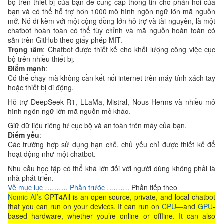
bộ trên thiết bị của bạn để cung cấp thông tin cho phản hồi của
bạn và có thể hỗ trợ hơn 1000 mô hình ngôn ngữ lớn mã nguồn
mở. Nó đi kèm với một cộng đồng lớn hỗ trợ và tài nguyên, là một
chatbot hoàn toàn có thể tùy chỉnh và mã nguồn hoàn toàn có
sẵn trên GitHub theo giấy phép MIT.
Trọng tâm
: Chatbot được thiết kế cho khối lượng công việc cục
bộ trên nhiều thiết bị.
Điểm mạnh
:
Có thể chạy mà không cần kết nối internet trên máy tính xách tay
hoặc thiết bị di động.
Hỗ trợ DeepSeek R1, LLaMa, Mistral, Nous-Herms và nhiều mô
hình ngôn ngữ lớn mã nguồn mở khác.
Giữ dữ liệu riêng tư cục bộ và an toàn trên máy của bạn.
Điểm yếu
:
Các trường hợp sử dụng hạn chế, chủ yếu chỉ được thiết kế để
hoạt động như một chatbot.
Nhu cầu học tập có thể khá lớn đối với người dùng không phải là
nhà phát triển.
Về mục lục
……….
Phần trước
………. Phần tiếp theo
Nomic AI’s
GPT4All is an open source, private, and local chatbot
that you can run on your devices. It can run on
CPU—
and
GPU
-
based hardware, whether you’re online or offline. It can also