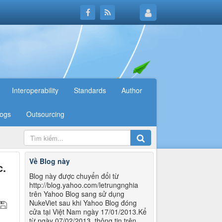
Interoperability
Standards
Author
logs
Outsourcing
Về Blog này
c.
Blog này được chuyển đổi từ
http://blog.yahoo.com/letrungnghia
trên Yahoo Blog sang sử dụng
NukeViet sau khi Yahoo Blog đóng
cửa tại Việt Nam ngày 17/01/2013.Kể
từ ngày 07/02/2013, thông tin trên