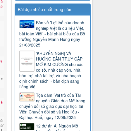
ẽ 
hô
Bài đọc nhiều nhất trong năm
Bàn về 'Lợi thế của doanh
nghiệp Việt là dữ liệu Việt,
bài toán Việt' - bài phát biểu của Bộ
trưởng Nguyễn Mạnh Hùng ngày
21/08/2025
‘KHUYẾN NGHỊ VÀ
HƯỚNG DẪN TRUY CẬP
y 
MỞ KIM CƯƠNG cho các
cơ sở, nhà cấp vốn, nhà
bảo trợ, nhà tài trợ, và nhà hoạch
 c
định chính sách’ - bản dịch sang
tiếng Việt
Tọa đàm ‘Vai trò của Tài
nguyên Giáo dục Mở trong
 ă
chuyển đổi số giáo dục đại học’ tại
Viện Chuyển đổi số và Học liệu -
Đại học Huế, ngày 12/09/2025
u 
12 dự án AI Nguồn Mở
hế
 l