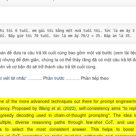
Khi tôi 6 tuổi, em gái tôi bằng một nửa tuổi tôi, tức là em ấy 3
uổi. Bây giờ tôi 70 tuổi, tức là em ấy 70/2 = 35. Đáp án là 35.
toán để đưa ra câu trả lời cuối cùng bao gồm một vài bước (xem tài liệ
ết) nhưng để đơn giản, chúng ta có thể thấy rằng đã có một câu trả lời đ
ên về cơ bản đó sẽ trở thành câu trả lời cuối cùng.
t viết lời nhắc’
……….
Phần trước
………. Phần tiếp theo
e of the more advanced techniques out there for prompt engineerin
stency. Proposed by
Wang et al. (2022)
, self-consistency aims "to rep
 greedy decoding used in chain-of-thought prompting". The idea i
ltiple, diverse reasoning paths through few-shot CoT, and use
ns to select the most consistent answer. This helps to boost
ce of CoT prompting on tasks involving arithmetic and commons