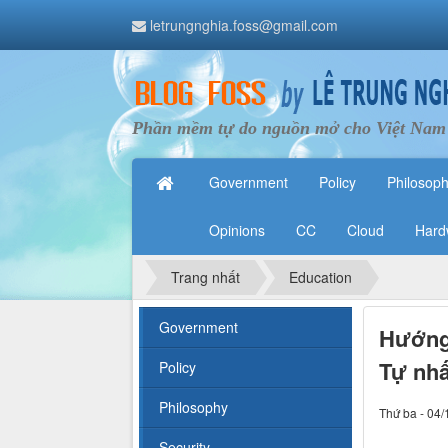
letrungnghia.foss@gmail.com
Phần mềm tự do nguồn mở cho Việt Nam
Government
Policy
Philosop
Opinions
CC
Cloud
Hard
Trang nhất
Education
Government
Hướng 
Tự nhấ
Policy
Philosophy
Thứ ba - 04/
Security