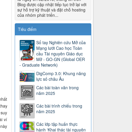
Blog được cập nhật tiếp tục trở lại với
sự hỗ trợ kỹ thuật và đặt chỗ hosting
của nhóm phát triển...
Tiêu điểm
Sổ tay Nghiên cứu Mở của
Mạng lưới Cao học Toàn
cầu Tài nguyên Giáo dục
Mở - GO-GN (Global OER
- Graduate Network)
DigComp 3.0: Khung năng
lực số châu Âu
Các bài toàn văn trong
năm 2025
nhất
thay
Các bài trình chiếu trong
năm 2025
 suy
i ví
Các lớp tập huấn thực
 này
hành ‘Khai thác tài nguyên