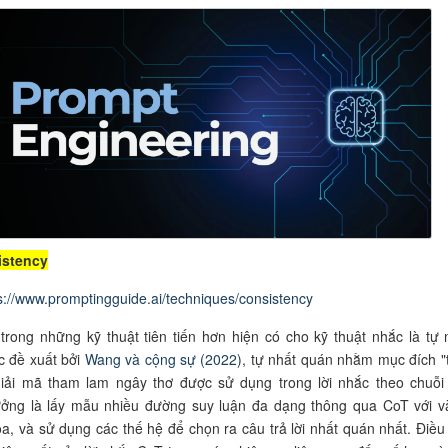
istency
s://www.promptingguide.ai/techniques/consistency
trong những kỹ thuật tiên tiến hơn hiện có cho kỹ thuật nhắc là tự 
c đề xuất bởi
Wang và cộng sự (2022)
, tự nhất quán nhằm mục đích "
giải mã tham lam ngây thơ được sử dụng trong lời nhắc theo chuỗi
ưởng là lấy mẫu nhiều đường suy luận đa dạng thông qua CoT với và
a, và sử dụng các thế hệ để chọn ra câu trả lời nhất quán nhất. Điều