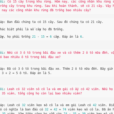
Hỏi
: 
Có 15 cây trong khu rừng. Hôm nay, các công nhân khu rừng s
trồng cây trong khu rừng. Sau khi hoàn thành, sẽ có 21 cây. Vậy 
m nay các công nhân khu rừng đã trồng bao nhiêu cây?
Đáp: Ban đầu chúng ta có 15 cây. Sau đó chúng ta có 21 cây. 
Khác biệt phải là 
s
ố câ
y
 họ đã 
tr
ồng. 
Vậ
y
, họ phải 
tr
ồng 
21
 - 
15
 = 
6
 câ
y
. Đáp án là 
6
.
Hỏi
: 
Nếu có 3 ô tô trong bãi đậu xe và có thêm 2 ô tô nữa đến, vậ
có bao nhiêu ô tô trong bãi đậu xe?
Đáp: Đã có 3 ô tô trong bãi đậu xe. Thêm 2 ô tô nữa đến. Bây giờ
ó 3 + 2 = 5 ô tô. Đáp án là 5.
Hỏi
: 
Leah có 32 viên sô cô la và em gái cô ấy có 42 viên. Nếu họ
n 35 viên, tổng cộng họ còn lại bao nhiêu viên?
Đáp: Leah có 
32
 viên kẹo 
s
ô cô la và em gái Leah có 
42
 viên. Điề
đó có nghĩa là ban đầu có 
32
 + 
42
 = 
74
 viên kẹo 
s
ô cô la. Đã ăn 
t 
35
 viên. Vậ
y
 tổng cộng họ vẫn còn 
74
 - 
35
 = 
39
 viên kẹo 
s
ô cô