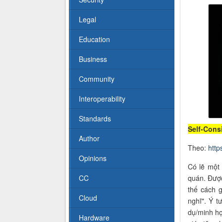
Legal
Education
Business
Community
Interoperability
Standards
Self-Cons
Author
Theo:
http
Opinions
Có lẽ một 
CC
quán. Đượ
thế cách 
Cloud
nghĩ". Ý t
dụ/minh họ
Hardware