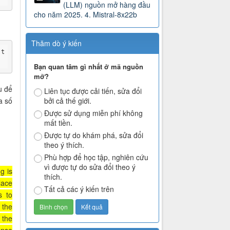
(LLM) nguồn mở hàng đầu
cho năm 2025. 4. Mistral-8x22b
Thăm dò ý kiến
 t
Bạn quan tâm gì nhất ở mã nguồn
mở?
u để
Liên tục được cải tiến, sửa đổi
a số
bởi cả thế giới.
Được sử dụng miễn phí không
mất tiền.
Được tự do khám phá, sửa đổi
theo ý thích.
Phù hợp để học tập, nghiên cứu
vì được tự do sửa đổi theo ý
g is
thích.
lace
Tất cả các ý kiến trên
s to
 the
 the
ense