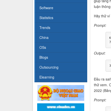
giúp tăng 
luận thông
Software
Hãy thử ví
Statistics
Prompt:
Trends
China
OSs
Output:
Blogs
Outsourcing
Elearning
Đầu ra sai
thử xem. C
2022 (Bảng
Prompt: