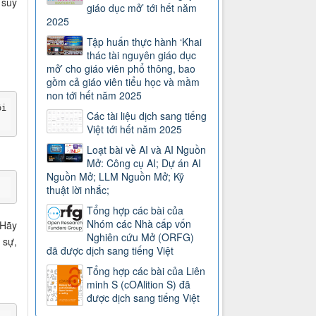
 suy
giáo dục mở’ tới hết năm
2025
Tập huấn thực hành ‘Khai
thác tài nguyên giáo dục
mở’ cho giáo viên phổ thông, bao
gồm cả giáo viên tiểu học và mầm
non tới hết năm 2025
i 
Các tài liệu dịch sang tiếng
Việt tới hết năm 2025
Loạt bài về AI và AI Nguồn
Mở: Công cụ AI; Dự án AI
Nguồn Mở; LLM Nguồn Mở; Kỹ
thuật lời nhắc;
Tổng hợp các bài của
Nhóm các Nhà cấp vốn
 Hãy
Nghiên cứu Mở (ORFG)
 sự,
đã được dịch sang tiếng Việt
Tổng hợp các bài của Liên
minh S (cOAlition S) đã
được dịch sang tiếng Việt