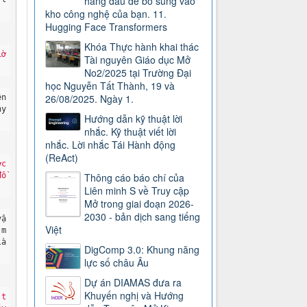
hàng đầu để bổ sung vào
kho công nghệ của bạn. 11.
Hugging Face Transformers
Khóa Thực hành khai thác
ờ 
Tài nguyên Giáo dục Mở
No2/2025 tại Trường Đại
học Nguyễn Tất Thành, 19 và
26/08/2025. Ngày 1.
n 
y 
Hướng dẫn kỹ thuật lời
nhắc. Kỹ thuật viết lời
nhắc. Lời nhắc Tái Hành động
(ReAct)
c 
ồ 
Thông cáo báo chí của
Liên minh S về Truy cập
Mở trong giai đoạn 2026-
2030 - bản dịch sang tiếng
vậ
Việt
 m
à 
DigComp 3.0: Khung năng
lực số châu Âu
Dự án DIAMAS đưa ra
Khuyến nghị và Hướng
 t