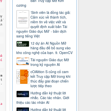
dẫn Truy cập Mở Kim
y 
cương
‘Sinh viên là đồng tác giả:
y 
Cảm xúc về thành tích,
lắ
niềm tin về việc viết và
ín
quyết định xuất bản Tài
nguyên Giáo dục Mở’ - bản dịch
sang tiếng Việt
12 dự án AI Nguồn Mở
hàng đầu để bổ sung vào
kho công nghệ của bạn. 9. OpenCV
ả 
Tài nguyên Giáo dục Mở
i 
trong kỷ nguyên AI
cOAlition S củng cố cam
m
kết Truy cập Mở trong khi
 t
thúc đẩy giai đoạn chiến
 - 
lược tiếp theo
Hướng dẫn kỹ thuật lời
nhắc. Các tác nhân. Giới
thiệu các tác nhân AI
a 
Hướng dẫn kỹ thuật lời