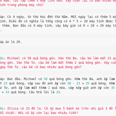
hứ Năm, lại lắp thêm 5 máy tính nữa. Vậy hiện tại có bao nhiêu má
tính trong phòng máy chủ?
Đáp: Có 4 ngày, từ thứ Hai đến thứ Năm. Mỗi ngày lại có thêm 5 má
tính. Điều đó có nghĩa là tổng cộng có 4 * 5 = 20 máy tính được 
p thêm. Ban đầu có 9 máy tính, vậy bây giờ có 9 + 20 = 29 máy t
h.
Đáp án là 29.
Hỏi
: 
Michael có 58 quả bóng gôn. Vào thứ Ba, cậu bé làm mất 23 qu
bóng gôn. Vào thứ Tư, cậu bé làm mất thêm 2 quả bóng gôn. Vậy cuố
ngày thứ Tư, cậu bé có bao nhiêu quả bóng gôn?
Đáp: Ban đầu, Michael có 
58
 quả bóng gôn. Hô
m
 thứ Ba, anh ấ
y
 là
m
ất 
23
 quả bóng, vậ
y
 sau đó anh ấ
y
 còn 
58
 - 
23
 = 
35
 quả bóng. Hô
m
hứ Tư, anh ấ
y
 là
m
m
ất thê
m
2
 quả nữa, vậ
y
 bâ
y
 giờ anh ấ
y
 còn 
35
2
 = 
33
 quả bóng. Câu 
tr
ả lời là 
33
. 
Hỏi
: 
Olivia có 23 đô la. Cô ấy mua 5 bánh mì tròn với giá 3 đô l
mỗi chiếc. Hỏi cô ấy còn lại bao nhiêu tiền?