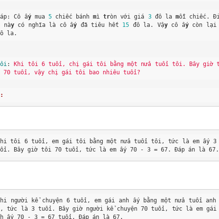
Đáp: Cô ấ
y
 mua 
5
 chiếc bánh 
m
ì 
tr
òn với giá 
3
 đô la 
m
ỗi chiếc. Đ
u nà
y
 có nghĩa là cô ấ
y
 đã tiêu hết 
15
 đô la. Vậ
y
 cô ấ
y
 còn lại
đô la.
Hỏi
: 
Khi tôi 6 tuổi, chị gái tôi bằng một nửa tuổi tôi. Bây giờ 
i 70 tuổi, vậy chị gái tôi bao nhiêu tuổi?
A:
Khi tôi 6 tuổi, em gái tôi bằng một nửa tuổi tôi, tức là em ấy 3
uổi. Bây giờ tôi 70 tuổi, tức là em ấy 70 - 3 = 67. Đáp án là 67
Khi người kể chuyện 6 tuổi, em gái anh ấy bằng một nửa tuổi anh
y, tức là 3 tuổi. Bây giờ người kể chuyện 70 tuổi, tức là em gái
nh ấy 70 - 3 = 67 tuổi. Đáp án là 67.