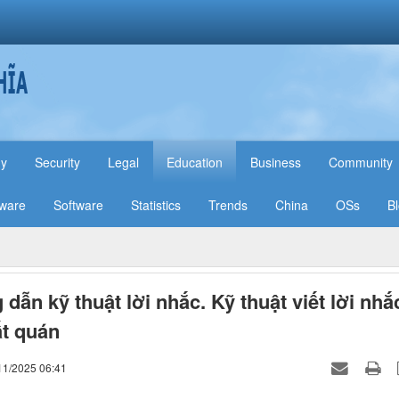
hy
Security
Legal
Education
Business
Community
ware
Software
Statistics
Trends
China
OSs
B
dẫn kỹ thuật lời nhắc. Kỹ thuật viết lời nhắ
t quán
11/2025 06:41