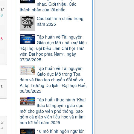
nhắc. Giới thiệu. Các
thành phần của lời nhắc
iề
 
8
Các bài trình chiếu trong
năm 2025
Tập huấn về Tài nguyên
tô
Giáo dục Mở nhân sự kiện
“Đại hội Đại biểu Liên Chi hội Thư
viện Đại học phía Nam”, ngày
07/08/2025
Tập huấn về Tài nguyên
Giáo dục Mở trong Tọa
đàm và Đào tạo chuyển đổi số và
AI tại Trường Du lịch - Đại học Huế,
 t
08/08/2025
.
Tập huấn thực hành ‘Khai
thác tài nguyên giáo dục
mở’ cho giáo viên phổ thông, bao
gồm cả giáo viên tiểu học và mầm
non tới hết năm 2025
 ấ
 a
10 mô hình ngôn ngữ lớn