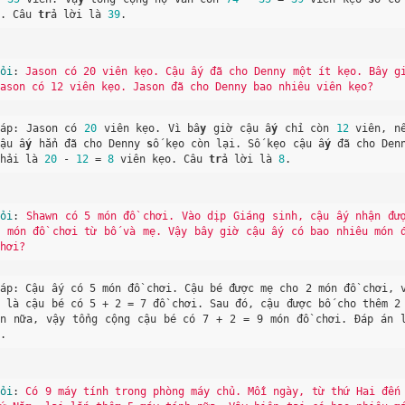
a. Câu 
tr
ả lời là 
39
.
Hỏi
: 
Jason có 20 viên kẹo. Cậu ấy đã cho Denny một ít kẹo. Bây gi
Jason có 12 viên kẹo. Jason đã cho Denny bao nhiêu viên kẹo?
Đáp: Jason có 
20
 viên kẹo. Vì bâ
y
 giờ cậu ấ
y
 chỉ còn 
12
 viên, nê
cậu ấ
y
 hẳn đã cho Denny 
s
ố kẹo còn lại. Số kẹo cậu ấ
y
 đã cho Denn
phải là 
20
 - 
12
 = 
8
 viên kẹo. Câu 
tr
ả lời là 
8
.
Hỏi
: 
Shawn có 5 món đồ chơi. Vào dịp Giáng sinh, cậu ấy nhận đượ
2 món đồ chơi từ bố và mẹ. Vậy bây giờ cậu ấy có bao nhiêu món đ
chơi?
Đáp: Cậu ấy có 5 món đồ chơi. Cậu bé được mẹ cho 2 món đồ chơi, 
y là cậu bé có 5 + 2 = 7 đồ chơi. Sau đó, cậu được bố cho thêm 2
ón nữa, vậy tổng cộng cậu bé có 7 + 2 = 9 món đồ chơi. Đáp án l
9.
Hỏi
: 
Có 9 máy tính trong phòng máy chủ. Mỗi ngày, từ thứ Hai đến