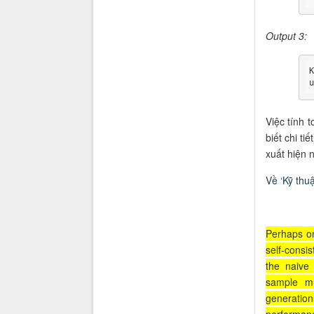
Output 3:
Việc tính 
biết chi ti
xuất hiện n
Về ‘Kỹ thuậ
Perhaps on
self-consi
the naive
sample mu
generatio
performan