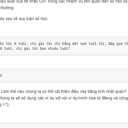
hiệu suất của lời nhắc CoT trong các nhiệm vụ liên quan đến số học và
 thường.
 dụ sau về suy luận số học:
Khi tôi 6 tuổi, chị gái tôi chỉ bằng một nửa tuổi tôi. Bây giờ tô
70 tuổi, chị gái tôi bao nhiêu tuổi?
35
! Làm thế nào chúng ta có thể cải thiện điều này bằng tính nhất quán?
húng ta sẽ sử dụng các ví dụ với vài ví dụ/minh họa từ Wang và cộng
 17):