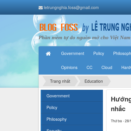
letrungnghia.foss@gmail.com
Phần mềm tự do nguồn mở cho Việt Nam
Government
Policy
Philosop
Opinions
CC
Cloud
Hard
Trang nhất
Education
Government
Hướng 
nhắc
Policy
Philosophy
Thứ ba - 28/
Security