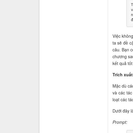
Việc không
ta sẽ đề c
câu. Bạn c
chương sa
kết quả tố
Trích xuất
Mặc dù các
và các tác
loạt các t
Dưới đây là
Prompt: