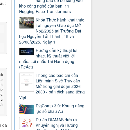
hàng đầu để bổ sung vào
au:
kho công nghệ của bạn. 11.
Hugging Face Transformers
Khóa Thực hành khai thác
Tài nguyên Giáo dục Mở
No2/2025 tại Trường Đại
học Nguyễn Tất Thành, 19 và
26/08/2025. Ngày 1.
Hướng dẫn kỹ thuật lời
nhắc. Kỹ thuật viết lời
nhắc. Lời nhắc Tái Hành động
(ReAct)
Thông cáo báo chí của
ễ
m
ho
Liên minh S về Truy cập
th
Mở trong giai đoạn 2026-
dư
2030 - bản dịch sang tiếng
c 
Việt
rú
in
DigComp 3.0: Khung năng
lực số châu Âu
Dự án DIAMAS đưa ra
n đã
Khuyến nghị và Hướng