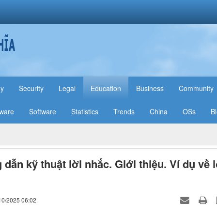
hy
Security
Legal
Education
Business
Community
ware
Software
Statistics
Trends
China
OSs
B
dẫn kỹ thuật lời nhắc. Giới thiệu. Ví dụ về l
10/2025 06:02