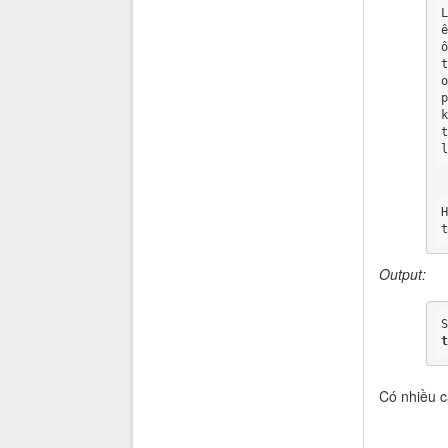
Output:
Có nhiều c