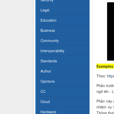
Legal
Education
Business
Community
Interoperability
Standards
Examples 
Author
Theo:
http
Opinions
Phần trướ
CC
ngữ lớn - 
Phần này 
Cloud
nhiệm vụ k
Hardware
Thông thườ