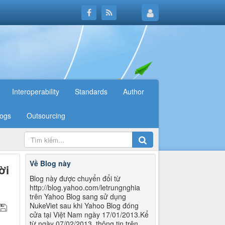
Interoperability
Standards
Author
logs
Outsourcing
Về Blog này
ời
Blog này được chuyển đổi từ
http://blog.yahoo.com/letrungnghia
trên Yahoo Blog sang sử dụng
NukeViet sau khi Yahoo Blog đóng
cửa tại Việt Nam ngày 17/01/2013.Kể
từ ngày 07/02/2013, thông tin trên