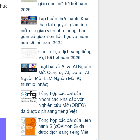
giáo dục mở’ tới hết năm
thực
2025
Tập huấn thực hành ‘Khai
thác tài nguyên giáo dục
mở’ cho giáo viên phổ thông, bao
gồm cả giáo viên tiểu học và mầm
non tới hết năm 2025
Các tài liệu dịch sang tiếng
Việt tới hết năm 2025
Loạt bài về AI và AI Nguồn
Mở: Công cụ AI; Dự án AI
Nguồn Mở; LLM Nguồn Mở; Kỹ
thuật lời nhắc;
Tổng hợp các bài của
Nhóm các Nhà cấp vốn
Nghiên cứu Mở (ORFG)
đã được dịch sang tiếng Việt
Tổng hợp các bài của Liên
minh S (cOAlition S) đã
được dịch sang tiếng Việt