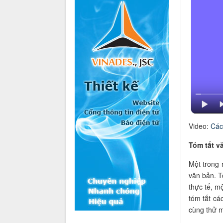
Video:
Các
Tóm tắt v
Một trong 
văn bản. T
thực tế, m
tóm tắt cá
cùng thử m