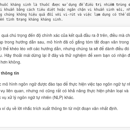
Thuốc kháng sinh là thuốc được 
s
ử dụng để điều 
tr
ị nhiễ
m
tr
ùng 
vi khuẩn bằng cách tiêu diệt hoặc ngăn chặn vi khuẩn sinh 
s
ôi, n
ng chúng không hiệu quả đối với vi-rút và việc lạ
m
 dụng có thể dẫ
đến tình 
tr
ạng kháng kháng sinh.
 quá chú trọng đến độ chính xác của kết quả đầu ra ở trên, điều mà c
ập trong hướng dẫn sau, mô hình đã cố gắng tóm tắt đoạn văn trong
ó thể khéo léo với các hướng dẫn, nhưng chúng ta sẽ để dành điều đó
u. Hãy thoải mái dừng lại ở đây và thử nghiệm để xem bạn có nhận 
t hơn không.
 thông tin
 mô hình ngôn ngữ được đào tạo để thực hiện việc tạo ngôn ngữ tự n
 vụ liên quan, nhưng nó cũng rất có khả năng thực hiện phân loại và
ác vụ xử lý ngôn ngữ tự nhiên (NLP) khác.
 ví dụ về lời nhắc trích xuất thông tin từ một đoạn văn nhất định.