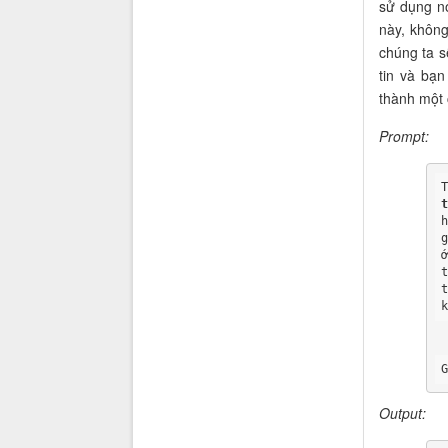
sử dụng nó
này, khôn
chúng ta s
tin và bạn
thành một 
Prompt:
Output: