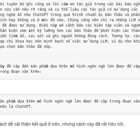
Lời tuyên bố ghi công và lời cả
m
 ơn tác giả trong các bài báo ng
ên cứu cần nêu rõ ràng và cụ thể liệu các tác giả có 
s
ử dụng các
ông nghệ AI như ChatGPT trong quá 
tr
ình chuẩn bị bản thảo và phân
tích hay không và ở 
m
ức độ nào. Chúng cũng nên chỉ ra những LLM 
o đã được 
s
ử dụng. Điều nà
y
s
ẽ cảnh báo các biên tập viên và ngườ
phản biện xem 
x
ét kỹ lưỡng hơn các bản thảo để phát hiện các thàn
kiến tiề
m
 ẩn, sai 
s
ót và ghi nguồn không đúng cách. Tương tự, các
tạp chí khoa học nên minh bạch về việc 
s
ử dụng LLM, ví dụ như khi
lựa chọn bản thảo đã nộp.
Hã
y
 đề cập đến 
s
ản phẩ
m
 dựa 
tr
ên 
m
ô hình ngôn ngữ lớn được đề cập
trong đoạn văn 
tr
ên:
Sản phẩ
m
 dựa 
tr
ên 
m
tr
ên là ChatGPT.
ách để cải thiện kết quả ở trên, nhưng cách này đã rất hữu ích.