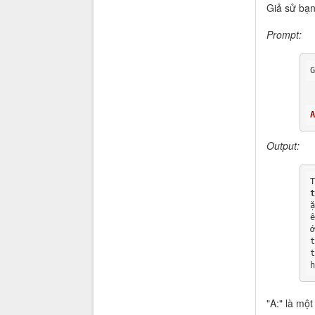
Giả sử bạn
Prompt:
Output:
"A:" là mộ