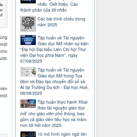
nhắc. Giới thiệu. Các
do
thành phần của lời nhắc
hư
n 
Các bài trình chiếu trong
năm 2025
húng
Tập huấn về Tài nguyên
Giáo dục Mở nhân sự kiện
 một
“Đại hội Đại biểu Liên Chi hội Thư
 cho
viện Đại học phía Nam”, ngày
được
07/08/2025
Tập huấn về Tài nguyên
Giáo dục Mở trong Tọa
đàm và Đào tạo chuyển đổi số và
AI tại Trường Du lịch - Đại học Huế,
hiên
08/08/2025
 một
Tập huấn thực hành ‘Khai
thác tài nguyên giáo dục
mở’ cho giáo viên phổ thông, bao
gồm cả giáo viên tiểu học và mầm
non tới hết năm 2025
10 mô hình ngôn ngữ lớn