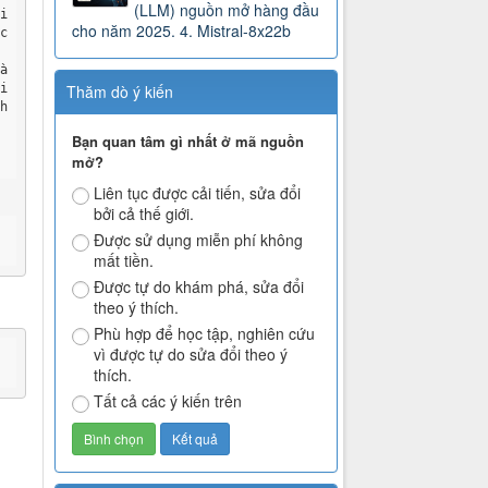
(LLM) nguồn mở hàng đầu
hi
cho năm 2025. 4. Mistral-8x22b
 c
 
nà
Thăm dò ý kiến
i 
h 
 
Bạn quan tâm gì nhất ở mã nguồn
 
mở?
Liên tục được cải tiến, sửa đổi
bởi cả thế giới.
 
Được sử dụng miễn phí không
mất tiền.
Được tự do khám phá, sửa đổi
theo ý thích.
Phù hợp để học tập, nghiên cứu
vì được tự do sửa đổi theo ý
ô hình ngôn ngữ lớn được đề cập trong đoạn văn 
thích.
Tất cả các ý kiến trên