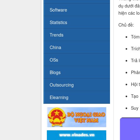
dụ dưới đâ
Software
hiện các l
Statistics
Chủ đề:
Trends
Tóm 
China
Tríc
OSs
Trả 
Blogs
Phân
Hội 
Outsourcing
Tạo
Elearning
Suy 