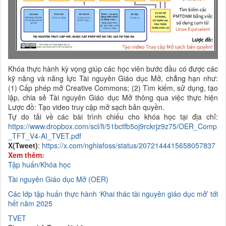
Khóa thực hành kỳ vọng giúp các học viên bước đầu có được các
kỹ năng và năng lực Tài nguyên Giáo dục Mở, chẳng hạn như:
(1) Cấp phép mở Creative Commons; (2) Tìm kiếm, sử dụng, tạo
lập, chia sẻ Tài nguyên Giáo dục Mở thông qua việc thực hiện
Lược đồ: Tạo video truy cập mở sạch bản quyền.
Tự do tải về các bài trình chiếu cho khóa học tại địa chỉ:
https://www.dropbox.com/scl/fi/51bctfb5oj9rckrjz9z75/OER_Comp
_TFT_V4-AI_TVET.pdf
X(Tweet)
:
https://x.com/nghiafoss/status/2072144415658057837
Xem thêm:
Tập huấn/Khóa học
Tài nguyên Giáo dục Mở (OER)
Các lớp tập huấn thực hành ‘Khai thác tài nguyên giáo dục mở’ tới
hết năm 2025
TVET