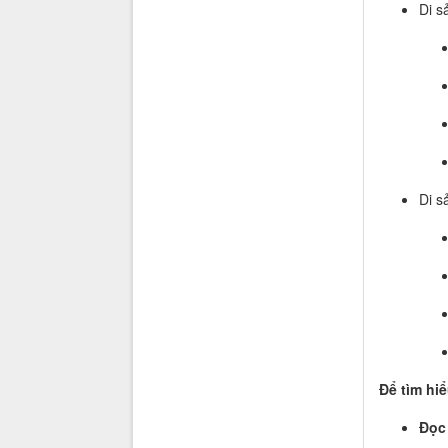
Di s
Di s
Để tìm hi
Đọ