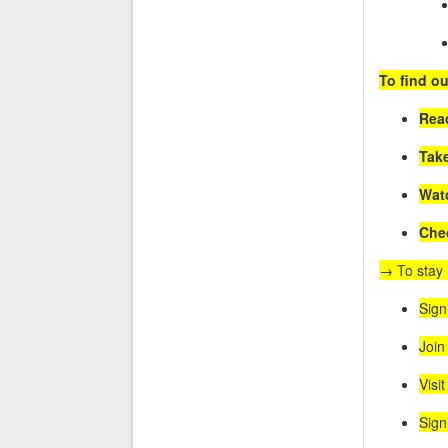
To find ou
Rea
Take
Wat
Chec
→ To stay 
Sign
Join
Visi
Sign