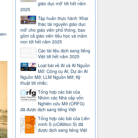
giáo dục mở’ tới hết năm
2025
Tập huấn thực hành ‘Khai
thác tài nguyên giáo dục
mở’ cho giáo viên phổ thông, bao
pen-
gồm cả giáo viên tiểu học và mầm
non tới hết năm 2025
Các tài liệu dịch sang tiếng
Việt tới hết năm 2025
Loạt bài về AI và AI Nguồn
Mở: Công cụ AI; Dự án AI
Nguồn Mở; LLM Nguồn Mở; Kỹ
thuật lời nhắc;
Tổng hợp các bài của
Nhóm các Nhà cấp vốn
Nghiên cứu Mở (ORFG)
đã được dịch sang tiếng Việt
Tổng hợp các bài của Liên
minh S (cOAlition S) đã
được dịch sang tiếng Việt