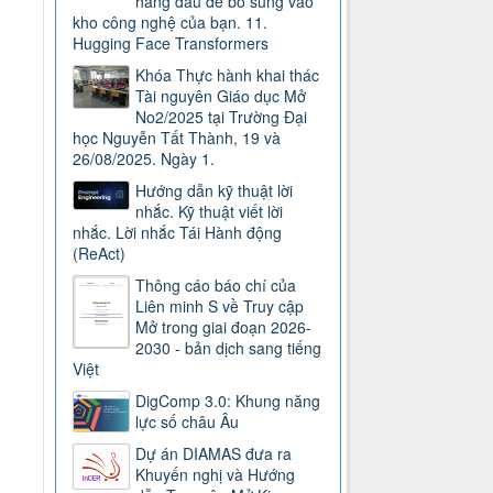
hàng đầu để bổ sung vào
kho công nghệ của bạn. 11.
Hugging Face Transformers
Khóa Thực hành khai thác
Tài nguyên Giáo dục Mở
No2/2025 tại Trường Đại
học Nguyễn Tất Thành, 19 và
26/08/2025. Ngày 1.
Hướng dẫn kỹ thuật lời
nhắc. Kỹ thuật viết lời
nhắc. Lời nhắc Tái Hành động
(ReAct)
Thông cáo báo chí của
Liên minh S về Truy cập
Mở trong giai đoạn 2026-
2030 - bản dịch sang tiếng
Việt
DigComp 3.0: Khung năng
lực số châu Âu
Dự án DIAMAS đưa ra
Khuyến nghị và Hướng