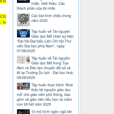
ad to
nhắc. Giới thiệu. Các
thành phần của lời nhắc
Các bài trình chiếu trong
OCV)
năm 2025
. In
Tập huấn về Tài nguyên
Giáo dục Mở nhân sự kiện
“Đại hội Đại biểu Liên Chi hội Thư
viện Đại học phía Nam”, ngày
07/08/2025
Tập huấn về Tài nguyên
Giáo dục Mở trong Tọa
đàm và Đào tạo chuyển đổi số và
AI tại Trường Du lịch - Đại học Huế,
08/08/2025
Tập huấn thực hành ‘Khai
thác tài nguyên giáo dục
mở’ cho giáo viên phổ thông, bao
gồm cả giáo viên tiểu học và mầm
non tới hết năm 2025
10 mô hình ngôn ngữ lớn