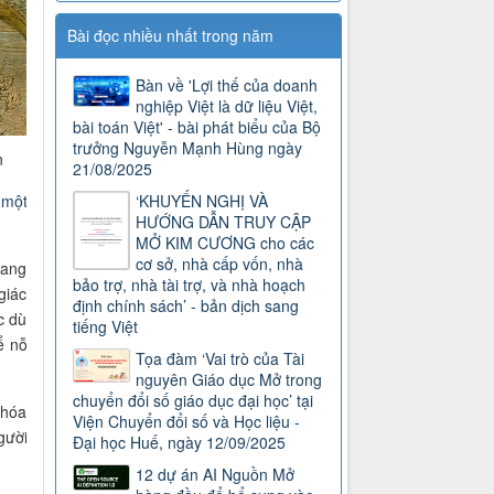
Bài đọc nhiều nhất trong năm
Bàn về 'Lợi thế của doanh
nghiệp Việt là dữ liệu Việt,
bài toán Việt' - bài phát biểu của Bộ
trưởng Nguyễn Mạnh Hùng ngày
n
21/08/2025
 một
‘KHUYẾN NGHỊ VÀ
HƯỚNG DẪN TRUY CẬP
MỞ KIM CƯƠNG cho các
cơ sở, nhà cấp vốn, nhà
đang
bảo trợ, nhà tài trợ, và nhà hoạch
giác
định chính sách’ - bản dịch sang
c dù
tiếng Việt
ể nỗ
Tọa đàm ‘Vai trò của Tài
nguyên Giáo dục Mở trong
chuyển đổi số giáo dục đại học’ tại
 hóa
Viện Chuyển đổi số và Học liệu -
gười
Đại học Huế, ngày 12/09/2025
12 dự án AI Nguồn Mở