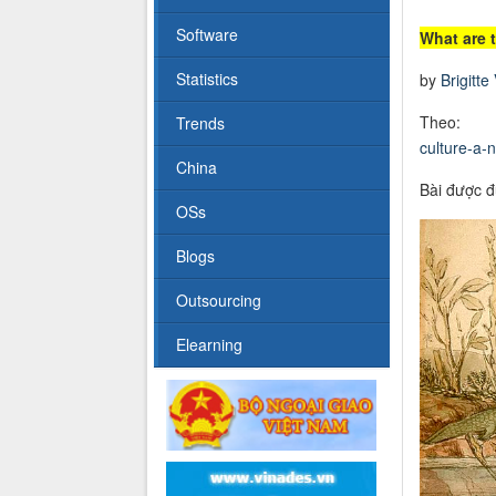
Software
What are 
Statistics
by
Brigitte
The
Trends
culture-a-n
China
Bài được đ
OSs
Blogs
Outsourcing
Elearning