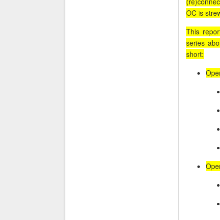
(re)connect
OC is stre
This repor
series abo
short:
Open
Open