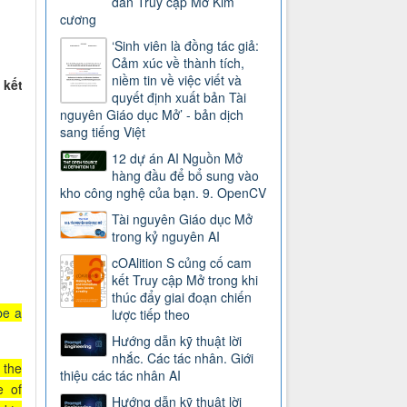
dẫn Truy cập Mở Kim
cương
‘Sinh viên là đồng tác giả:
Cảm xúc về thành tích,
niềm tin về việc viết và
 kết
quyết định xuất bản Tài
nguyên Giáo dục Mở’ - bản dịch
sang tiếng Việt
12 dự án AI Nguồn Mở
hàng đầu để bổ sung vào
kho công nghệ của bạn. 9. OpenCV
Tài nguyên Giáo dục Mở
trong kỷ nguyên AI
cOAlition S củng cố cam
kết Truy cập Mở trong khi
thúc đẩy giai đoạn chiến
be a
lược tiếp theo
Hướng dẫn kỹ thuật lời
nhắc. Các tác nhân. Giới
 the
thiệu các tác nhân AI
e of
Hướng dẫn kỹ thuật lời