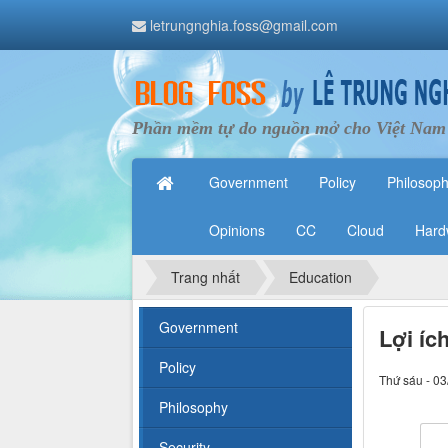
letrungnghia.foss@gmail.com
Phần mềm tự do nguồn mở cho Việt Nam
Government
Policy
Philosop
Opinions
CC
Cloud
Hard
Trang nhất
Education
Government
Lợi íc
Policy
Thứ sáu - 03
Philosophy
Security