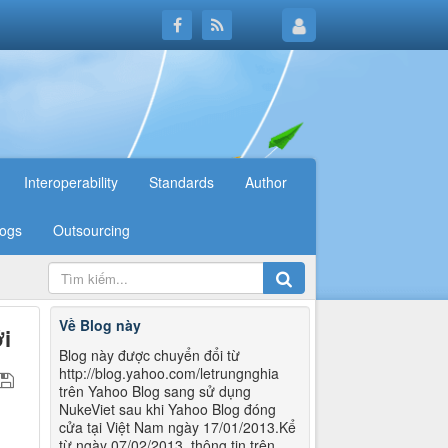
Interoperability
Standards
Author
logs
Outsourcing
Về Blog này
i
Blog này được chuyển đổi từ
http://blog.yahoo.com/letrungnghia
trên Yahoo Blog sang sử dụng
NukeViet sau khi Yahoo Blog đóng
cửa tại Việt Nam ngày 17/01/2013.Kể
từ ngày 07/02/2013, thông tin trên