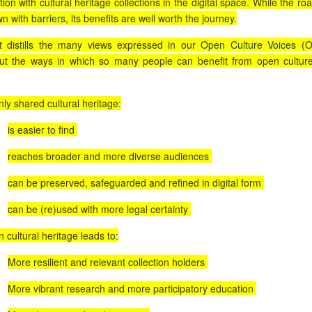
ion with cultural heritage collections in the digital space. While the ro
wn with
barriers
, its benefits are well worth the journey.
t distills the many views expressed in our
Open Culture Voices
(
ut the ways in which so many people can benefit from open culture
ly shared cultural heritage:
is easier to find
reaches broader and more diverse audiences
can be preserved, safeguarded and refined in digital form
can be (re)used with more legal certainty
 cultural heritage leads to:
More resilient and relevant collection holders
More vibrant research and more participatory education