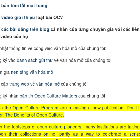
m
bản tóm tắt một trang
m
video giới thiệu
loạt bài OCV
 c
ác bài đăng trên blog
cá nhân của từng chuyên gia với các liên
 video của họ
hật thông tin về công việc văn hóa mở của chúng tôi:
g ký vào
danh sách gửi thư
về văn hóa mở của chúng tôi
m gia
nền tảng văn hóa mở
y cập
trang web về văn hóa mở
của chúng tôi
g ký nhận
bản tin Open Culture Matters
của chúng tôi
in the
Open Culture Program
are releasing a new publication:
Don’t 
or, The Benefits of Open Culture
.
in the footsteps of
open culture pioneers
, many institutions are taking
pen their collections online, partly as a way to celebrate a sens