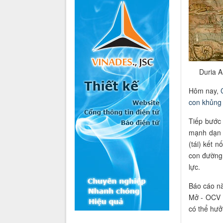
Duria A
Hôm nay,
con khủng 
Tiếp bướ
mạnh dạn 
(tái) kết 
con đường
lực.
Báo cáo nà
Mở - OCV 
có thể hưở