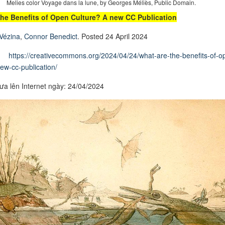
Melies color Voyage dans la lune, by Georges Méliès, Public Domain.
the Benefits of Open Culture? A new CC Publication
 Vézina
,
Connor Benedict
. Posted 24 April 2024
o:
https://creativecommons.org/2024/04/24/what-are-the-benefits-of-o
ew-cc-publication/
ưa lên Internet ngày: 24/04/2024