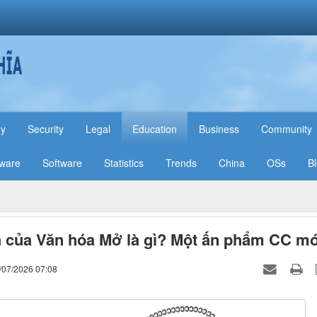
hy
Security
Legal
Education
Business
Community
ware
Software
Statistics
Trends
China
OSs
B
h của Văn hóa Mở là gì? Một ấn phẩm CC mớ
/07/2026 07:08