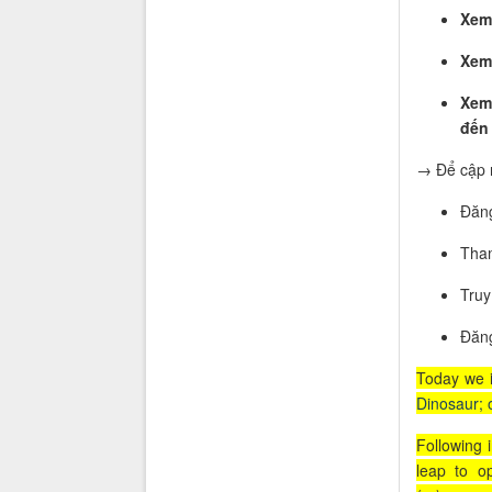
Xe
Xe
Xem
đến
→ Để cập n
Đăn
Tha
Tru
Đăn
Today we 
Dinosaur; 
Following 
leap to o