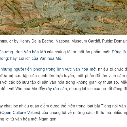
ntiquior by Henry De la Beche, National Museum Cardiff, Public Domai
Chương trình Văn hóa Mở
của chúng tôi ra mắt ấn phẩm mới:
Đừng là
long; hay, Lợi ích của Văn hóa Mở
.
c
những người tiên phong trong lĩnh vực văn hóa mở
, nhiều tổ chức 
đưa bộ sưu tập của mình lên trực tuyến, một phần để tôn vinh cảm 
nối với các bộ sưu tập di sản văn hóa trong không gian kỹ thuật số. Mặ
 đến với Văn hóa Mở đầy rẫy
rào cản
, nhưng lợi ích của nó rất đáng đ
y chắt lọc nhiều quan điểm được thể hiện trong loạt bài Tiếng nói Văn
(
Open Culture Voices
) của chúng tôi về những cách thức mà nhiều n
ng lợi từ văn hóa mở. Ngắn gọn: