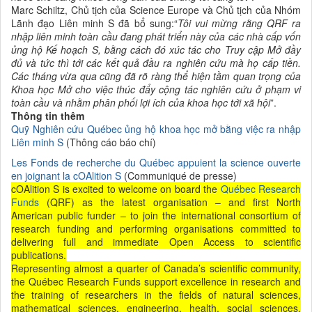
Marc Schiltz, Chủ tịch của Science Europe và Chủ tịch của Nhóm
Lãnh đạo Liên minh S đã bổ sung:“
Tôi vui mừng rằng QRF ra
nhập liên minh toàn cầu đang phát triển này của các
nhà cấp vốn
ủng
hộ Kế hoạch S, bằng cách đó xúc tác cho Truy cập Mở đầy
đủ và tức thì tới các kết quả đầu ra nghiên cứu mà họ cấp tiền.
Các tháng vừa qua cũng đã rõ ràng thể hiện tầm quan trọng của
Khoa học Mở cho việc thúc đẩy cộng tác nghiên cứu ở phạm vi
toàn cầu và nhằm phân phối lợi ích của
khoa học
tới xã hội
”.
Thông tin thêm
Quỹ Nghiên cứu
Québec ủng
hộ khoa học mở bằng việc ra nhập
Liên minh S
(Thông cáo báo chí)
Les Fonds de recherche du Québec appuient la science ouverte
en joignant la cOAlition S
(Communiqué de presse)
cOAlition S is excited to welcome on board the
Québec Research
Funds
(QRF) as the latest organisation – and first North
American public funder – to join the international consortium of
research funding and performing organisations committed to
delivering full and immediate Open Access to scientific
publications.
Representing almost a quarter of Canada’s scientific community,
the Québec Research Funds support excellence in research and
the training of researchers in the fields of natural sciences,
mathematical sciences, engineering, health, social sciences,