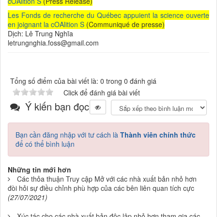
cOAlition S
(Press Release)
Les Fonds de recherche du Québec appuient la science ouverte
en joignant la cOAlition S
(Communiqué de presse)
Dịch: Lê Trung Nghĩa
letrungnghia.foss@gmail.com
Tổng số điểm của bài viết là: 0 trong 0 đánh giá
Click để đánh giá bài viết
Ý kiến bạn đọc
Bạn cần đăng nhập với tư cách là
Thành viên chính thức
để có thể bình luận
Những tin mới hơn
Các thỏa thuận Truy cập Mở với các nhà xuất bản nhỏ hơn
đòi hỏi sự điều chỉnh phù hợp của các bên liên quan tích cực
(27/07/2021)
Xúc tác cho các nhà xuất bản độc lập nhỏ hơn tham gia các