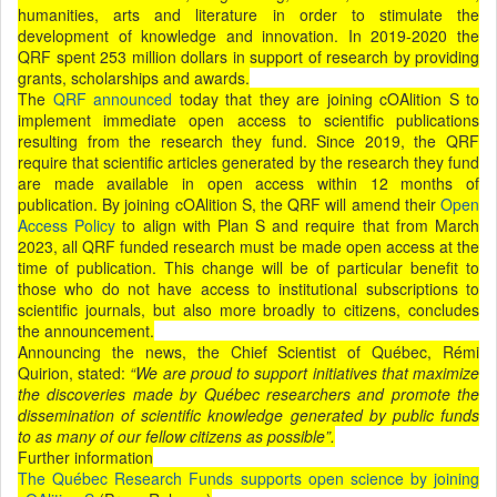
humanities, arts and literature in order to stimulate the
development of knowledge and innovation. In 2019-2020 the
QRF spent 253 million dollars in support of research by providing
grants, scholarships and awards.
The
QRF announced
today that they are joining cOAlition S to
implement immediate open access to scientific publications
resulting from the research they fund. Since 2019, the QRF
require that scientific articles generated by the research they fund
are made available in open access within 12 months of
publication. By joining cOAlition S, the QRF will amend their
Open
Access Policy
to align with Plan S and require that from March
2023, all QRF funded research must be made open access at the
time of publication. This change will be of particular benefit to
those who do not have access to institutional subscriptions to
scientific journals, but also more broadly to citizens, concludes
the announcement.
Announcing the news, the Chief Scientist of Québec, Rémi
Quirion, stated:
“We are proud to support initiatives that maximize
the discoveries made by Québec researchers and promote the
dissemination of scientific knowledge generated by public funds
to as many of our fellow citizens as possible”.
Further information
The Québec Research Funds supports open science by joining