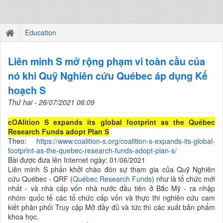
Education
Liên minh S mở rộng phạm vi toàn cầu của
nó khi Quỹ Nghiên cứu Québec áp dụng Kế
hoạch S
Thứ hai - 26/07/2021 06:09
cOAlition S expands its global footprint as the Québec
Research Funds adopt Plan S
Theo:
https://www.coalition-s.org/coalition-s-expands-its-global-
footprint-as-the-quebec-research-funds-adopt-plan-s/
Bài được đưa lên Internet ngày: 01/06/2021
Liên minh S phấn khởi chào đón sự tham gia của Quỹ Nghiên
cứu Québec - QRF (
Québec Research Funds
) như là tổ chức mới
nhất - và nhà cấp vốn nhà nước đầu tiên ở Bắc Mỹ - ra nhập
nhóm quốc tế các tổ chức cấp vốn và thực thi nghiên cứu cam
kiết phân phối Truy cập Mở đầy đủ và tức thì các xuất bản phẩm
khoa học
.