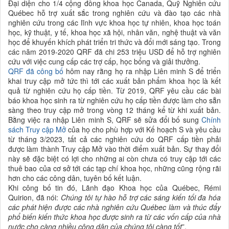
Đại diện cho 1/4 cộng đồng
khoa học
Canada, Quỹ Nghiên cứu
Québec hỗ trợ xuất sắc trong nghiên cứu và đào tạo các nhà
nghiên cứu trong các lĩnh vực
khoa học
tự nhiên,
khoa học
toán
học, kỹ thuật, y tế,
khoa học xã hội
, nhân văn, nghệ thuật và văn
học để khuyến khích phát triển tri thức và đổi mới sáng tạo. Trong
các năm 2019-2020 QRF đã chi 253 triệu USD để hỗ trợ nghiên
cứu với việc cung cấp các trợ cấp, học bổng và giải thưởng.
QRF đã
công bố
hôm nay rằng họ ra nhập Liên minh S để triển
khai truy cập mở tức thì tới các xuất bản phẩm
khoa học
là kết
quả từ nghiên cứu họ cấp tiền. Từ 2019, QRF yêu cầu các bài
báo
khoa học
sinh ra từ nghiên cứu họ cấp tiền được làm cho sẵn
sàng theo truy cập mở trong vòng 12 tháng kể từ khi xuất bản.
Bằng việc ra nhập Liên minh S, QRF sẽ sửa đổi bố sung
Chính
sách Truy cập Mở
của họ cho phù hợp với Kế hoạch S và yêu cầu
từ tháng 3/2023, tất cả các nghiên cứu do QRF cấp tiền phải
được làm thành Truy cập Mở vào thời điểm xuất bản. Sự thay đổi
này sẽ đặc biệt có lợi cho những ai còn chưa có truy cập tới các
thuê bao của cơ sở tới các tạp chí
khoa học
, những cũng rộng rãi
hơn cho các công dân, tuyên bố kết luận.
Khi công bố tin đó, Lãnh đạo Khoa học của Québec, Rémi
Quirion, đã nói:
Chúng tôi tự hào hỗ trợ các sáng kiến tối đa hóa
các phát hiện được các
nhà nghiên cứu
Québec làm và thúc đẩy
phổ biến kiến thức
khoa học được
sinh ra từ các vốn cấp của nhà
nước cho càng nhiều công dân của chúng tôi càng tốt
”.