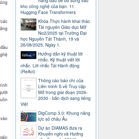
hàng đầu để bổ sung vào
cũng
kho công nghệ của bạn. 11.
Hugging Face Transformers
“các
Khóa Thực hành khai thác
Tài nguyên Giáo dục Mở
đăng
No2/2025 tại Trường Đại
học Nguyễn Tất Thành, 19 và
26/08/2025. Ngày 1.
 đầu
Hướng dẫn kỹ thuật lời
nghệ
nhắc. Kỹ thuật viết lời
nhắc. Lời nhắc Tái Hành động
(ReAct)
Thông cáo báo chí của
rình
Liên minh S về Truy cập
gười
Mở trong giai đoạn 2026-
2030 - bản dịch sang tiếng
guồn
Việt
DigComp 3.0: Khung năng
 vào
lực số châu Âu
Dự án DIAMAS đưa ra
Khuyến nghị và Hướng
biến