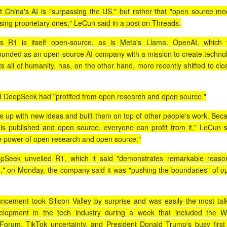
at
China's AI
is "surpassing the US," but rather that "open source mo
sing proprietary ones," LeCun said in a post on Threads.
s R1 is itself open-source, as is
Meta's Llama
. OpenAI, which
 founded as an open-source AI company with a mission to create techno
ts all of humanity, has, on the other hand, more recently shifted to clo
 DeepSeek had "profited from open research and open source."
 up with new ideas and built them on top of other people's work. Bec
 is published and open source, everyone can profit from it," LeCun s
he power of open research and open source."
Seek unveiled R1, which it said "demonstrates remarkable reaso
es," on Monday, the company said it was "pushing the boundaries" of o
cement took Silicon Valley by surprise and was easily the most tal
elopment in the tech industry during a week that included the
W
 Forum
, TikTok uncertainty, and President Donald Trump's busy first