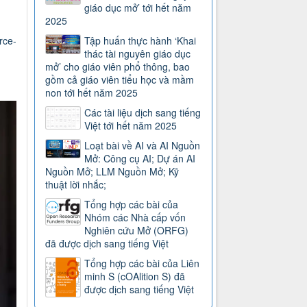
giáo dục mở’ tới hết năm
2025
rce-
Tập huấn thực hành ‘Khai
thác tài nguyên giáo dục
mở’ cho giáo viên phổ thông, bao
gồm cả giáo viên tiểu học và mầm
non tới hết năm 2025
Các tài liệu dịch sang tiếng
Việt tới hết năm 2025
Loạt bài về AI và AI Nguồn
Mở: Công cụ AI; Dự án AI
Nguồn Mở; LLM Nguồn Mở; Kỹ
thuật lời nhắc;
Tổng hợp các bài của
Nhóm các Nhà cấp vốn
Nghiên cứu Mở (ORFG)
đã được dịch sang tiếng Việt
Tổng hợp các bài của Liên
minh S (cOAlition S) đã
được dịch sang tiếng Việt