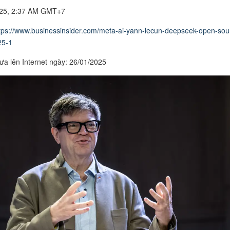
025, 2:37 AM GMT+7
tps://www.businessinsider.com/meta-ai-yann-lecun-deepseek-open-sou
25-1
ưa lên Internet ngày: 26/01/2025