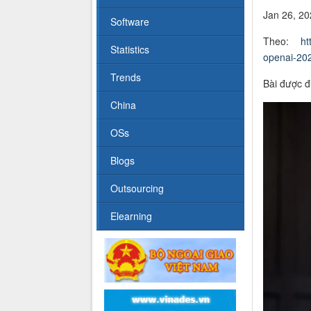
Jan 26, 2
Software
Theo:
ht
Statistics
openai-20
Trends
Bài được đ
China
OSs
Blogs
Outsourcing
Elearning