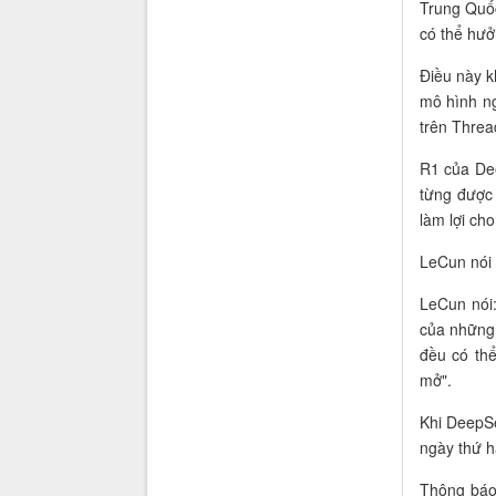
Trung Quốc
có thể hưởn
Điều này k
mô hình n
trên Threa
R1 của De
từng được
làm lợi ch
LeCun nói 
LeCun nói
của những 
đều có th
mở".
Khi DeepSe
ngày thứ h
Thông báo 