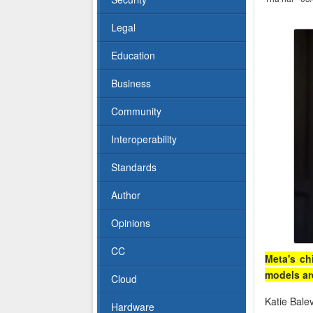
Legal
Education
Business
Community
Interoperability
Standards
Author
Opinions
CC
Meta's ch
models ar
Cloud
Katie Bale
Hardware