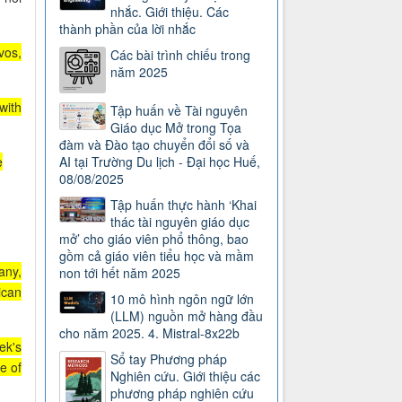
nhắc. Giới thiệu. Các
thành phần của lời nhắc
vos,
Các bài trình chiếu trong
năm 2025
with
Tập huấn về Tài nguyên
Giáo dục Mở trong Tọa
đàm và Đào tạo chuyển đổi số và
e
AI tại Trường Du lịch - Đại học Huế,
08/08/2025
Tập huấn thực hành ‘Khai
thác tài nguyên giáo dục
mở’ cho giáo viên phổ thông, bao
gồm cả giáo viên tiểu học và mầm
any,
non tới hết năm 2025
ican
10 mô hình ngôn ngữ lớn
(LLM) nguồn mở hàng đầu
cho năm 2025. 4. Mistral-8x22b
ek's
Sổ tay Phương pháp
e of
Nghiên cứu. Giới thiệu các
phương pháp nghiên cứu