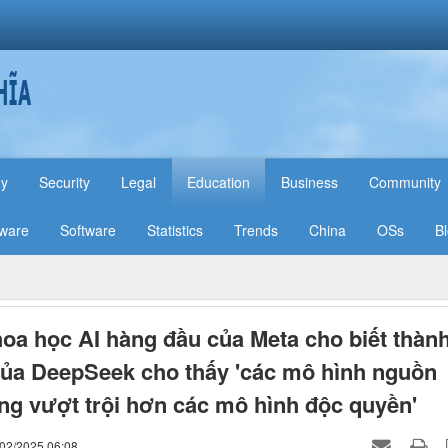
hy
Security
Legal
Education
Business
Community
ware
Software
Statistics
Trends
China
OSs
B
oa học AI hàng đầu của Meta cho biết thàn
ủa DeepSeek cho thấy 'các mô hình nguồn
g vượt trội hơn các mô hình độc quyền'
/02/2025 06:08