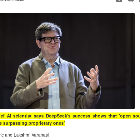
ief AI scientist says DeepSeek's success shows that 'open so
e surpassing proprietary ones'
vic and Lakshmi Varanasi