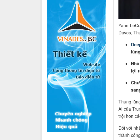
Yann LeCu
Davos, Th
Dee
lũng
Nhà
lợi
Chư
san
Thung lũng
AI của Tru
trội hơn c
Đối với nh
thành công