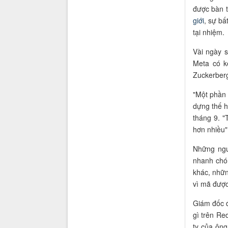
được bàn t
giới
, sự b
tại nhiệm.
Vài ngày 
Meta có 
Zuckerber
"Một phần 
dựng thế h
tháng 9. 
hơn nhiều"
Những ngư
nhanh chón
khác, nhữ
vì mã được
Giám đốc 
gì trên Re
ty của ông