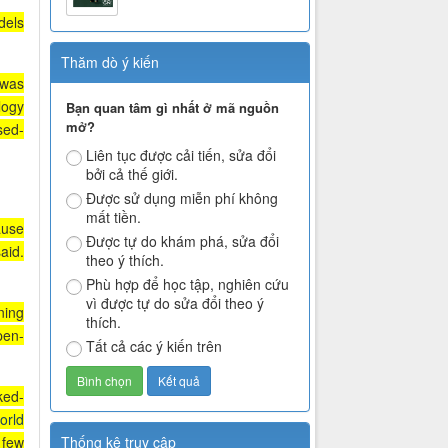
dels
Thăm dò ý kiến
 was
logy
Bạn quan tâm gì nhất ở mã nguồn
mở?
sed-
Liên tục được cải tiến, sửa đổi
bởi cả thế giới.
Được sử dụng miễn phí không
mất tiền.
ause
Được tự do khám phá, sửa đổi
aid.
theo ý thích.
Phù hợp để học tập, nghiên cứu
vì được tự do sửa đổi theo ý
ning
thích.
pen-
Tất cả các ý kiến trên
ked-
orld
 few
Thống kê truy cập