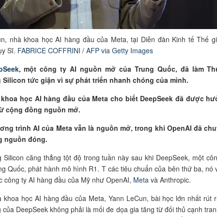
n, nhà khoa học AI hàng đầu của Meta, tại Diễn đàn Kinh tế Thế gi
ụy Sĩ.
FABRICE COFFRINI / AFP via Getty Images
pSeek
, một công ty AI nguồn mở của Trung Quốc, đã làm T
 Silicon tức giận vì sự phát triển nhanh chóng của mình.
 khoa học AI hàng đầu của Meta cho biết DeepSeek đã được h
 từ cộng đồng nguồn mở.
ơng trình AI của Meta vẫn là nguồn mở, trong khi OpenAI đã ch
g nguồn đóng.
 Silicon căng thẳng tột độ trong tuần này sau khi DeepSeek, một côn
ng Quốc, phát hành mô hình R1. T các tiêu chuẩn của bên thứ ba, nó 
ác công ty AI hàng đầu của Mỹ như OpenAI,
Meta
và Anthropic.
à khoa học AI hàng đầu của Meta, Yann LeCun, bài học lớn nhất rút r
 của DeepSeek không phải là mối đe dọa gia tăng từ đối thủ cạnh tran