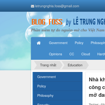
letrungnghia.foss@gmail.com
Phần mềm tự do nguồn mở cho Việt Nam
Government
Policy
Philosop
Opinions
CC
Cloud
Hard
Trang nhất
Education
Government
Nhà kh
công c
Policy
mở đan
Philosophy
Security
Thứ hai - 03