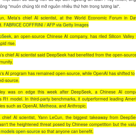
ông "muốn chúng tôi mở nguồn nhiều thứ hơn trong tương lai".
n, Meta's chief AI scientist, at the World Economic Forum in Da
d.
FABRICE COFFRINI / AFP via Getty Images
pSeek
, an open-source Chinese AI company, has riled Silicon Valley 
apid rise.
's chief AI scientist said DeepSeek had benefited from the open-sourc
unity.
's AI program has remained open-source, while OpenAI has shifted to
ed-source.
alley was on edge this week after DeepSeek, a Chinese AI comp
ts R1 model. In third-party benchmarks, it outperformed leading Amer
ies such as OpenAI,
Metheoa
, and Anthropic.
 chief AI scientist, Yann LeCun, the biggest takeaway from DeepSe
sn't the heightened threat posed by Chinese competition but the valu
 models open-source
so that anyone can benefit.