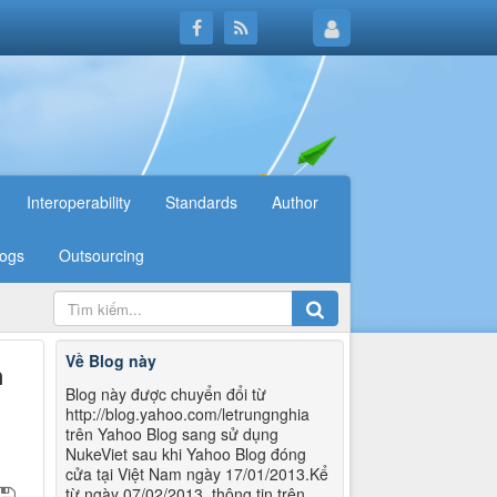
Interoperability
Standards
Author
logs
Outsourcing
Về Blog này
h
Blog này được chuyển đổi từ
http://blog.yahoo.com/letrungnghia
trên Yahoo Blog sang sử dụng
NukeViet sau khi Yahoo Blog đóng
cửa tại Việt Nam ngày 17/01/2013.Kể
từ ngày 07/02/2013, thông tin trên