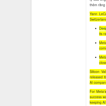
thêm rằng 
Yann LeCu
Switzerlan
Dee
its r
Meta
comm
Meta
clos
Silicon V
released i
AI compan
For Meta's
success wa
keeping
AI