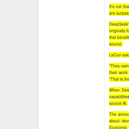
It's not th
are surpas
DeepSeek'
originally
that benefi
source.
LeCun said
"They came
their work
"That is t
When Deep
capabiliti
source AI.
The announ
about dev
Economic