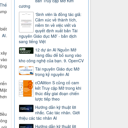
dẫn Truy cập Mở Kim
 Thế
cương
rump
‘Sinh viên là đồng tác giả:
Cảm xúc về thành tích,
niềm tin về việc viết và
biết
quyết định xuất bản Tài
n AI
.
nguyên Giáo dục Mở’ - bản dịch
sang tiếng Việt
12 dự án AI Nguồn Mở
 xây
hàng đầu để bổ sung vào
 vào
kho công nghệ của bạn. 9. OpenCV
động
Tài nguyên Giáo dục Mở
trong kỷ nguyên AI
cOAlition S củng cố cam
riển
kết Truy cập Mở trong khi
 Mặt
thúc đẩy giai đoạn chiến
 hơn
lược tiếp theo
Hướng dẫn kỹ thuật lời
nhắc. Các tác nhân. Giới
điều
thiệu các tác nhân AI
công
Hướng dẫn kỹ thuật lời
 nói