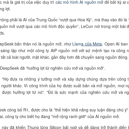
 mà là giá trị của việc duy trì
các mô hình AI nguồn mở
để bất kỳ ai 
g lợi.
hông phải là AI của Trung Quốc “vượt qua Hoa Kỳ”, mà thay vào đó là 
guồn mở vượt qua các mô hình độc quyền”, LeCun nói trong một bài 
ds.
epSeek bản thân nó là nguồn mở, như
Llam
a của Meta
. Open AI ban
 sáng lập như một công ty AIP nguồn mở với sứ mệnh tạo ra công 
o tất cả loài người, mặt khác, gần đây hơn đã chuyển sang nguồn đóng.
DeepSeek đã “hưởng lợi từ nghiên cứu mở và nguồn mở”.
: "Họ đưa ra những ý tưởng mới và xây dựng chúng dựa trên công t
người khác. Vì công trình của họ được xuất bản và mở nguồn, mọi n
ể được hưởng lợi từ nó". "Đó là sức mạnh của nghiên cứu mở và n
ek công bố R1, được cho là "thể hiện khả năng suy luận đáng chú ý"
ai, công ty cho biết họ đang "mở rộng ranh giới" của AI nguồn mở.
này đã khiến Thung lũng Silicon bất ngờ và dễ dàng trở thành diễn 