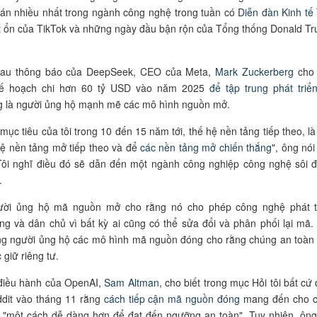
án nhiều nhất trong ngành công nghệ trong tuần có
Diễn đàn Kinh tế
ất ổn của TikTok và những ngày đầu bận rộn của Tổng thống Donald T
sau thông báo của DeepSeek, CEO của Meta,
Mark Zuckerberg
cho 
kế hoạch chi hơn 60 tỷ USD vào năm 2025
để tập trung phát triể
g là người ủng hộ mạnh mẽ các mô hình nguồn mở.
mục tiêu của tôi trong 10 đến 15 năm tới, thế hệ nền tảng tiếp theo, là
ệ nền tảng mở tiếp theo và để
các nền tảng mở chiến thắng
", ông nói
"Tôi nghĩ điều đó sẽ dẫn đến một ngành công nghiệp công nghệ sôi 
.
ời ủng hộ mã nguồn mở cho rằng nó cho phép công nghệ phát t
g và dân chủ vì bất kỳ ai cũng có thể sửa đổi và phân phối lại mã.
ng người ủng hộ các mô hình mã nguồn đóng cho rằng chúng an toàn
 giữ riêng tư.
điều hành của OpenAI,
Sam Altman
, cho biết trong mục Hỏi tôi bất cứ 
ddit vào tháng 11 rằng
cách tiếp cận mã nguồn đóng
mang đến cho 
 "một cách dễ dàng hơn để đạt đến ngưỡng an toàn". Tuy nhiên, ông