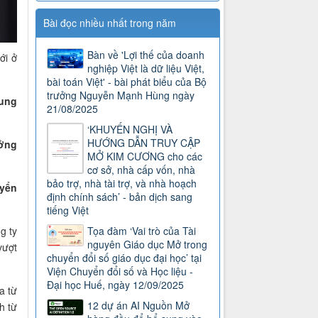
Bài đọc nhiều nhất trong năm
Bàn về 'Lợi thế của doanh
ới ở
nghiệp Việt là dữ liệu Việt,
bài toán Việt' - bài phát biểu của Bộ
trưởng Nguyễn Mạnh Hùng ngày
hung
21/08/2025
‘KHUYẾN NGHỊ VÀ
HƯỚNG DẪN TRUY CẬP
ưởng
MỞ KIM CƯƠNG cho các
cơ sở, nhà cấp vốn, nhà
bảo trợ, nhà tài trợ, và nhà hoạch
uyển
định chính sách’ - bản dịch sang
tiếng Việt
g ty
Tọa đàm ‘Vai trò của Tài
nguyên Giáo dục Mở trong
vượt
chuyển đổi số giáo dục đại học’ tại
Viện Chuyển đổi số và Học liệu -
Đại học Huế, ngày 12/09/2025
a từ
12 dự án AI Nguồn Mở
h từ