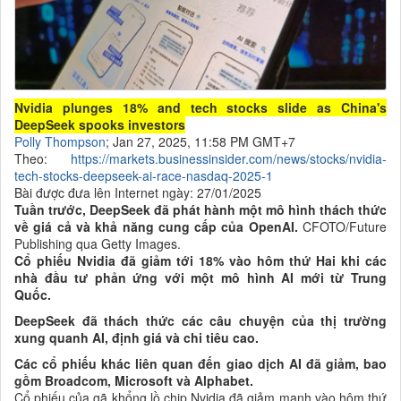
Nvidia plunges 18% and tech stocks slide as China's
DeepSeek spooks investors
Polly Thompson
; Jan 27, 2025, 11:58 PM GMT+7
Theo:
https://markets.businessinsider.com/news/stocks/nvidia-
tech-stocks-deepseek-ai-race-nasdaq-2025-1
Bài được đưa lên Internet ngày: 27/01/2025
Tuần trước, DeepSeek đã phát hành một mô hình thách thức
về giá cả và khả năng cung cấp của OpenAI.
CFOTO/Future
Publishing qua Getty Images.
Cổ phiếu Nvidia đã giảm tới 18% vào hôm thứ Hai khi các
nhà đầu tư phản ứng với một mô hình AI mới từ Trung
Quốc.
DeepSeek đã thách thức các câu chuyện của thị trường
xung quanh AI, định giá và chi tiêu cao.
Các cổ phiếu khác liên quan đến giao dịch AI đã giảm, bao
gồm Broadcom, Microsoft và Alphabet.
Cổ phiếu của gã khổng lồ chip Nvidia đã giảm mạnh vào hôm thứ