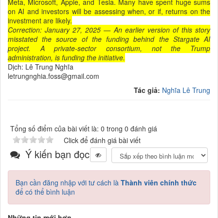
Meta, Microsoft, Apple, and Tesla. Many have spent huge sums
on AI and investors will be assessing when, or if, returns on the
investment are likely.
Correction: January 27, 2025 — An earlier version of this story
misstated the source of the funding behind the Stargate AI
project. A private-sector consortium, not the Trump
administration, is funding the initiative.
Dịch: Lê Trung Nghĩa
letrungnghia.foss@gmail.com
Tác giả:
Nghĩa Lê Trung
Tổng số điểm của bài viết là: 0 trong 0 đánh giá
Click để đánh giá bài viết
Ý kiến bạn đọc
Bạn cần đăng nhập với tư cách là
Thành viên chính thức
để có thể bình luận
Những tin mới hơn