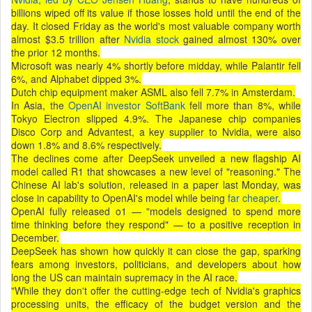
billions wiped off its value if those losses hold until the end of the
day. It closed Friday as the world's most valuable company worth
almost $3.5 trillion after
Nvidia stock
gained almost 130% over
the prior 12 months.
Microsoft was nearly 4% shortly before midday, while Palantir fell
6%, and Alphabet dipped 3%.
Dutch chip equipment maker ASML also fell 7.7% in Amsterdam.
In Asia, the
OpenAI investor SoftBank
fell more than 8%, while
Tokyo Electron slipped 4.9%. The Japanese chip companies
Disco Corp and Advantest, a key supplier to Nvidia, were also
down 1.8% and 8.6% respectively.
The declines come after DeepSeek unveiled a new flagship AI
model called R1 that showcases a new level of "reasoning." The
Chinese AI lab's solution, released in a paper last Monday, was
close in capability to OpenAI's model while being
far cheaper
.
OpenAI fully released o1 — "models designed to spend more
time thinking before they respond" — to a positive reception in
December.
DeepSeek has shown how quickly it can close the gap, sparking
fears among investors, politicians, and developers about how
long the US can maintain supremacy in the AI race.
"While they don't offer the cutting-edge tech of Nvidia's graphics
processing units, the efficacy of the budget version and the