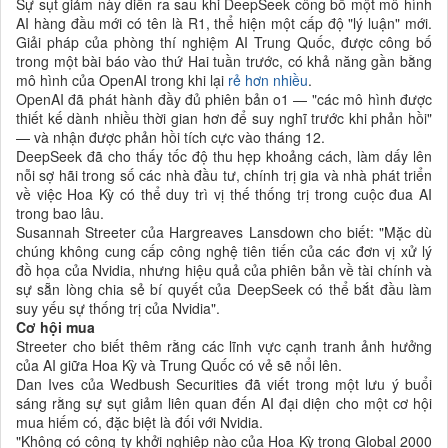
Sự sụt giảm này diễn ra sau khi DeepSeek công bố một mô hình
AI hàng đầu mới có tên là R1, thể hiện một cấp độ "lý luận" mới.
Giải pháp của phòng thí nghiệm AI Trung Quốc, được công bố
trong một bài báo vào thứ Hai tuần trước, có khả năng gần bằng
mô hình của OpenAI trong khi lại
rẻ hơn nhiều
.
OpenAI đã phát hành đầy đủ phiên bản o1 — "các mô hình được
thiết kế dành nhiều thời gian hơn để suy nghĩ trước khi phản hồi"
— và nhận được phản hồi tích cực vào tháng 12.
DeepSeek đã cho thấy tốc độ thu hẹp khoảng cách, làm dấy lên
nỗi sợ hãi trong số các nhà đầu tư, chính trị gia và nhà phát triển
về việc Hoa Kỳ có thể duy trì vị thế thống trị trong cuộc đua AI
trong bao lâu.
Susannah Streeter của Hargreaves Lansdown cho biết: "Mặc dù
chúng không cung cấp công nghệ tiên tiến của các đơn vị xử lý
đồ họa của Nvidia, nhưng hiệu quả của phiên bản về tài chính và
sự sẵn lòng chia sẻ bí quyết của DeepSeek có thể bắt đầu làm
suy yếu sự thống trị của Nvidia".
Cơ hội mua
Streeter cho biết thêm rằng các lĩnh vực cạnh tranh ảnh hưởng
của AI giữa Hoa Kỳ và Trung Quốc có vẻ sẽ nổi lên.
Dan Ives của Wedbush Securities đã viết trong một lưu ý buổi
sáng rằng sự sụt giảm liên quan đến AI đại diện cho một cơ hội
mua hiếm có, đặc biệt là đối với Nvidia.
"Không có công ty khởi nghiệp nào của Hoa Kỳ trong Global 2000