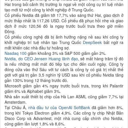
Hai trong bối cảnh thị trường lo ngại về một công cụ trí tuệ nhân
tạo mới từ một công ty khởi nghiệp ở Trung Quốc.
Cổ phiếu Nvidia đã giảm tới 17,7% vào sáng thứ Hai, giao dịch ở
mức thấp nhất là 117,26 USD. Cổ phiếu đã phục hồi nhẹ và giao
dịch ở mức 120,56 đô la ngay trước buổi trưa theo giờ miền
Đông.
Cổ phiếu công nghệ đã bị ảnh hưởng nặng nề sau khi công ty
khởi nghiệp trí tuệ nhân tạo Trung Quốc
DeepSeek
bất ngờ ra
mắt khiến các nhà đầu tư hoảng sợ.
Nasdaq 100
giảm khoảng 3% và S&P 500 giảm gần 2%.
Nvidia, do CEO Jensen Huang lãnh đạo
, sẽ mất hàng trăm tỷ đô
la nếu những mất mát đó tiếp tục cho đến cuối ngày. Công ty
đóng cửa vào thứ Sáu với tư cách là công ty có giá trị nhất thế
giới với giá trị gần 3,5 nghìn tỷ USD sau khi cổ phiếu Nvidia tăng
gần 130% trong 12 tháng trước đó.
Microsoft giảm gần 4% ngay trước buổi trưa, trong khi Palantir
giảm 6% và Alphabet giảm 3%.
Nhà sản xuất thiết bị chip của Hà Lan ASML cũng giảm 7,7% tại
Amsterdam.
Tại Châu Á,
nhà đầu tư của OpenAI SoftBank
đã giảm hơn 8%,
trong khi Tokyo Electron giảm 4,9%. Các công ty chip Nhật Bản
Disco Corp và Advantest, một nhà cung cấp chính cho Nvidia,
cũng giảm lần lượt 1,8% và 8,6%.