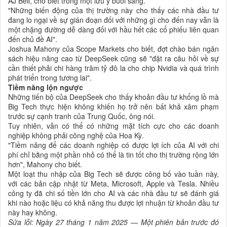
AJ Bell, cho biết trong một lưu ý buổi sáng.
"Những biến động của thị trường này cho thấy các nhà đầu tư
đang lo ngại về sự gián đoạn đối với những gì cho đến nay vẫn là
một chặng đường dễ dàng đối với hầu hết các cổ phiếu liên quan
đến chủ đề AI".
Joshua Mahony của Scope Markets cho biết, đợt chào bán ngân
sách hiệu năng cao từ DeepSeek cũng sẽ "đặt ra câu hỏi về sự
cần thiết phải chi hàng trăm tỷ đô la cho chip Nvidia và quá trình
phát triển trong tương lai".
Tiềm năng lộn ngược
Những tiến bộ của DeepSeek cho thấy khoản đầu tư khổng lồ mà
Big Tech thực hiện không khiến họ trở nên bất khả xâm phạm
trước sự cạnh tranh của Trung Quốc, ông nói.
Tuy nhiên, vẫn có thể có những mặt tích cực cho các doanh
nghiệp không phải công nghệ của Hoa Kỳ.
"Tiềm năng để các doanh nghiệp có được lợi ích của AI với chi
phí chỉ bằng một phần nhỏ có thể là tin tốt cho thị trường rộng lớn
hơn", Mahony cho biết.
Một loạt thu nhập của Big Tech sẽ được công bố vào tuần này,
với các bản cập nhật từ Meta, Microsoft, Apple và Tesla. Nhiều
công ty đã chi số tiền lớn cho AI và các nhà đầu tư sẽ đánh giá
khi nào hoặc liệu có khả năng thu được lợi nhuận từ khoản đầu tư
này hay không.
Sửa lỗi: Ngày 27 tháng 1 năm 2025 — Một phiên bản trước đó