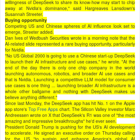
willingness of DeepSeek to share its know-how may start to chip
away at Nvidia's dominance," said Hargreaves Lansdown's
Susannah Streeter.
Buying opportunity
Competing US and Chinese spheres of AI influence look set to
emerge, Streeter added.
Dan Ives of Wedbush Securities wrote in a morning note that the
AI-related slide represented a rare buying opportunity, particularly
for Nvidia.
"No US Global 2000 is going to use a Chinese start-up DeepSeek
to launch their AI infrastructure and use cases," he wrote. "At the
end of the day there is only one chip company in the world
launching autonomous, robotics, and broader AI use cases and
that is Nvidia. Launching a competitive LLM model for consumer
use cases is one thing ... launching broader AI infrastructure is a
whole other ballgame and nothing with DeepSeek makes us
believe anything different."
Since last Monday, the DeepSeek app has hit No. 1 on the Apple
app store's
Top Free Apps
chart. The Silicon Valley investor Marc
Andreessen wrote on X that DeepSeek's R1 was one of "the most
amazing and impressive breakthroughs" he'd ever seen.
President Donald Trump is pushing for the US's AI development
to accelerate. He signed an executive order on Thursday calling
for the US "to sustain and enhance America's global AI