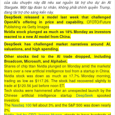
của câu chuyện này đã nêu sai nguồn tài trợ cho dự án AI
Stargate. Một tập đoàn tư nhân, không phải chính quyền Trump,
đang tài trợ cho sáng kiến này.
DeepSeek released a model last week that challenged
OpenAI's offering in price and capability.
CFOTO/Future
Publishing via Getty Images
Nvidia stock plunged as much as 18% Monday as investors
reacted to a new AI model from China.
DeepSeek has challenged market narratives around AI,
valuations, and high spending.
Other stocks tied to the AI trade dropped, including
Broadcom, Microsoft, and Alphabet.
Shares of chip titan Nvidia plunged on Monday amid the markets'
fears over a new artificial intelligence tool from a startup in China.
Nvidia stock was down as much as 17.7% Monday morning,
trading as low as $117.26. The stock had recovered slightly to
trade at $120.56 just before noon ET.
Tech stocks were hammered after an unexpected launch by the
Chinese artificial intelligence startup
DeepSeek
spooked
investors.
The
Nasdaq 100
fell about 3% and the S&P 500 was down nearly
2%.
Nvidia, led by CEO Jensen Huang
, stands to have hundreds of