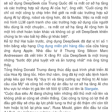
sẽ sử dụng DeepSeek của Trung Quốc để ra mắt cơ sở hạ tầng
và các trường hợp sử dụng AI của họ", ông viết. "Cuối cùng thì
chỉ có một công ty chip trên thế giới ra mắt các trường hợp sử
dụng AI tự động, robot và rộng hơn, đó là Nvidia. Việc ra mắt một
mô hình LLM cạnh tranh cho các trường hợp sử dụng của người
tiêu dùng là một chuyện... ra mắt cơ sở hạ tầng AI rộng hơn là
một trò chơi hoàn toàn khác và không có gì với DeepSeek khiến
chúng ta tin vào bất kỳ điều gì khác biệt".
Kể từ thứ Hai tuần trước, ứng dụng DeepSeek đã đạt vị trí số 1
trên bảng xếp hạng
Ứng dụng miễn phí hàng đầu
của cửa hàng
ứng dụng Apple. Nhà đầu tư ở Thung lũng Silicon Marc
Andreessen đã viết trên X rằng R1 của DeepSeek là một trong
những "bước đột phá tuyệt vời và ấn tượng nhất" mà ông từng
thấy.
Tổng thống Donald Trump đang thúc đẩy quá trình phát triển AI
của Hoa Kỳ tăng tốc. Hôm thứ năm, ông đã ký một sắc lệnh hành
pháp kêu gọi Hoa Kỳ "duy trì và tăng cường sự thống trị AI toàn
cầu của Mỹ" và công bố một dự án đầu tư cơ sở hạ tầng AI cho
khu vực tư nhân trị giá lên tới 500 tỷ USD có tên là
Stargate
.
"Cuộc đua siêu AI đang chứng kiến những đối thủ mới nổi lên và
không phải ai cũng sẽ chiến thắng. Các công ty từng có lợi thế đi
đầu giờ đây sẽ chịu áp lực phải tung ra thứ gì đó thậm chí còn tốt
hơn hoặc bị bỏ lại phía sau", Russ Mould, giám đốc đầu tư của