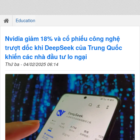
Education
Nvidia giảm 18% và cổ phiếu công nghệ
trượt dốc khi DeepSeek của Trung Quốc
khiến các nhà đầu tư lo ngại
Thứ ba - 04/02/2025 06:14