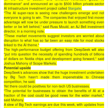
dominance" and announced an up-to $500 billion private-sector
AI infrastructure investment project called
Stargate
.
"The AI super-race is seeing new challengers emerge and not
everyone is going to win. The companies that enjoyed first-mover
advantage will now be under pressure to launch something even
better or be left behind," said Russ Mould, an AJ Bell investment
director, in a morning note.
"These market movements suggest investors are worried about
disruption to what has so far been an easy ride for most stocks
linked to the AI theme."
The high-performance budget offering from DeepSeek will also
"put into question the necessity of spending hundreds of billions
of dollars on Nvidia chips and development going forward," said
Joshua Mahony of Scope Markets.
Potential upside
DeepSeek's advances show that the huge investment undertaken
by Big Tech hasn't made them impenetrable to Chinese
competition, he said.
Yet there could be positives for non-tech US businesses.
"The potential for businesses to obtain the benefits of AI at a
fraction of the cost could be good news for the wider market,"
said Mahony.
A slew of Big Tech earnings are due this week, with updates from