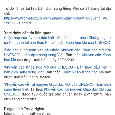
Tự do tải về tài liệu bản dịch sang tiếng Việt có 27 trang tại địa
chỉ:
https://www.dropbox.com/s/hh9havem2m15dka/376893eng_Vi-
13052021.pdf?dl=0
Xem thêm các tin liên quan:
Cuộc họp của ủy ban đặc biệt liên các chính phủ (Chủng loại II)
có liên quan tới bản thảo Khuyến cáo Khoa học Mở của UNESCO
‘Báo cáo cùng toàn văn bản thảo Khuyến cáo Khoa học Mở của
UNESCO’ - bản dịch sang tiếng Việt.
Bản thảo
Khuyến cáo Khoa
học Mở
này được xuất bản ngày 30/03/2021
‘K
huyến cáo
K
hoa học Mở của
UNESCO - Bản thảo đầu tiên’ -
bản dịch sang tiếng Việt.
Bản thảo
Khuyến cáo Khoa học Mở
này
được xuất bản tháng 9/2020.
‘Khuyến cáo về Tài nguyên Giáo dục Mở’ của UNESCO - bản dịch
sang tiếng Việt.
Tài liệu:
Khuyến cáo Tài nguyên Giáo dục Mở của
UNESCO
, được 193 quốc gia phê chuẩn ngày 25/11/2019, bản
dịch sang tiếng Việt.
Blogger: Lê Trung Nghĩa
letrungnghia.foss@gmail.com