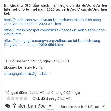
B
.
Khoảng
3
8
0
đầu
sách,
tài liệu dịch đã được đưa lên
Internet
cho tới hết năm
20
20
trở về trước ở các đường liên
kết:
https://giaoducmo.avnuc.vn/tai-lieu-dich/cac-tai-lieu-dich-sang-
tieng-viet-toi-het-nam-2020-371.html
https://vnfoss.blogspot.com/2020/12/cac-tai-lieu-dich-sang-tieng-
viet-toi.html
https://letrungnghia.mangvn.org/Author/cac-tai-lieu-dich-sang-
tieng-viet-toi-het-nam-2020-6594.html
TP. Hồ Chí Minh, thứ tư, ngày 31/03/2021
Blogger: Lê Trung Nghĩa
letrungnghia.foss@gmail.com
Tổng số điểm của bài viết là: 0 trong 0 đánh giá
Click để đánh giá bài viết
Ý kiến bạn đọc