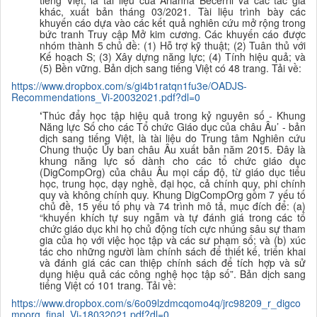
khác, xuất bản tháng 03/2021. Tài liệu trình bày các
khuyến cáo dựa vào các kết quả nghiên cứu mở rộng trong
bức tranh Truy cập Mở kim cương. Các khuyến cáo được
nhóm thành 5 chủ đề: (1) Hỗ trợ kỹ thuật; (2) Tuân thủ với
Kế hoạch S; (3) Xây dựng năng lực; (4) Tính hiệu quả; và
(5) Bền vững.
B
ản dịch sang tiếng Việt
có 48 trang. Tải về:
https://www.dropbox.com/s/gi4b1ratqn1fu3e/OADJS-
Recommendations_Vi-20032021.pdf?dl=0
‘
Thúc đẩy học tập hiệu quả trong kỷ nguyên số - Khung
Năng lực Số cho các Tổ chức Giáo dục của châu Âu’ - bản
dịch sang tiếng Việt,
l
à tài liệu do Trung tâm Nghiên cứu
Chung thuộc Ủy ban châu Âu xuất bản năm 2015. Đây là
khung năng lực số dành cho các tổ chức giáo dục
(DigCompOrg) của châu Âu mọi cấp độ, từ giáo dục tiểu
học, trung học, dạy nghề, đại học, cả chính quy, phi chính
quy và không chính quy. Khung DigCompOrg gồm 7 yếu tố
chủ đề, 15 yếu tố phụ và 74 trình mô tả, mục đích để:
(a)
“khuyến khích tự suy ngẫm và tự đánh giá trong các tổ
chức giáo dục khi họ chủ động tích cực nhúng sâu sự tham
gia của họ với việc học tập và các sư phạm số;
và (b)
xúc
tác cho những người làm chính sách để thiết kế, triển khai
và đánh giá các can thiệp chính sách để tích hợp và sử
dụng hiệu quả các công nghệ học tập số”.
B
ản dịch sang
tiếng Việt
có 101 trang. Tải về:
https://www.dropbox.com/s/6o09lzdmcqomo4q/jrc98209_r_digco
mporg_final_Vi-18032021.pdf?dl=0