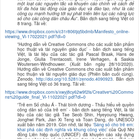
một loạt các nguyên tắc và khuyến cáo chính về cách để
tối đa hóa tác động của giáo dục và đào tạo, như là các
công cụ mạnh hướng tới sự phát triển liên tục các năng lực
số cho các công dân châu Âu
”.
B
ản dịch sang tiếng Việt
có
8 trang. Tải về:
https://www.dropbox.com/s/c31r806tjq5bdmb/Manifesto_online-
viewing_Vi-17022021.pdf?dl=0
‘
Hướng dẫn về Creative Commons cho các xuất bản phẩm
học thuật và tài nguyên giáo dục’ - bản dịch sang tiếng
Việt,
l
à tài liệu của các tác giả Pascal Braak, Hans de
Jonge, Giulia Trentacosti, Irene Verhagen, & Saskia
Woutersen-Windhouwer. (Xuất bản ngày 28/10/2020).
Hướng dẫn về Creative Commons cho các xuất bản phẩm
học thuận và tài nguyên giáo dục (Phiên bản cuối cùng).
Zenodo.
http://doi.org/10.5281/zenodo.4090923
.
B
ản dịch
sang tiếng Việt
có 36 trang. Tải về:
https://www.dropbox.com/s/xwyj8cy62w9f2ls/Creative%20Commo
ns%20guide_final_Vi-11022021.pdf?dl=0
‘
Trẻ em Số châu Á - Thái bình dương - Thấu hiểu về quyền
công dân số của trẻ em’ - bản dịch sang tiếng Việt,
l
à tài
liệu của các tác giả Tae Seob Shin, Hyeyoung Hwang,
Jonghwi Park, Jian Xi Teng và Toan Dang, do UNESCO
xuất bản năm 2019. Còn nhớ, tài liệu ‘
Sáng số cho trẻ em:
khai phá các định nghĩa và khung công việc
’ của Quỹ Nhi
đồng Liên hiệp quốc (UNICEF) đã khuyến cáo xây dựng