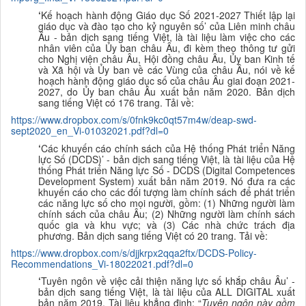
‘
Kế hoạch hành động Giáo dục Số 2021-2027 Thiết lập lại
giáo dục và đào tạo cho kỷ nguyên số’ của Liên minh châu
Âu - bản dịch sang tiếng Việt,
l
à tài liệu làm việc cho các
nhân viên của Ủy ban châu Âu, đi kèm theo thông tư gửi
cho Nghị viện châu Âu, Hội đồng châu Âu, Ủy ban Kinh tế
và Xã hội và Ủy ban về các Vùng của châu Âu, nói về kế
hoạch hành động giáo dục số của châu Âu giai đoạn 2021-
2027, do Ủy ban châu Âu xuất bản năm 2020.
B
ản dịch
sang tiếng Việt
có 176 trang. Tải về:
https://www.dropbox.com/s/0fnk9kc0qt57m4w/deap-swd-
sept2020_en_Vi-01032021.pdf?dl=0
‘
Các khuyến cáo chính sách của Hệ thống Phát triển Năng
lực Số (DCDS)’ - bản dịch sang tiếng Việt,
l
à tài liệu của Hệ
thống Phát triển Năng lực Số - DCDS (Digital Competences
Development System) xuất bản năm 2019. Nó đưa ra các
khuyến cáo cho các đối tượng làm chính sách để phát triển
các năng lực số cho mọi người, gồm:
(1)
Những người làm
chính sách của châu Âu;
(2)
Những người làm chính sách
quốc gia và khu vực;
và (3)
Các nhà chức trách địa
phương.
B
ản dịch sang tiếng Việt
có 20 trang. Tải về:
https://www.dropbox.com/s/djjkrpx2qqa2ftx/DCDS-Policy-
Recommendations_Vi-18022021.pdf?dl=0
‘
Tuyên ngôn về việc cải thiện năng lực số khắp châu Âu’ -
bản dịch sang tiếng Việt,
l
à tài liệu của ALL DIGITAL xuất
bản năm 2019. Tài liệu khẳng định: “
Tuyên ngôn này gồm