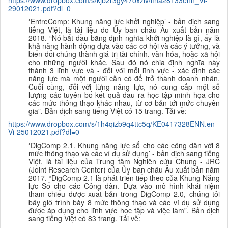
https://www.dropbox.com/s/kjb2r3gy47oxzlv/lfna28133enn_Vi-
29012021.pdf?dl=0
‘
EntreComp: Khung năng lực khởi nghiệp’ - bản dịch sang
tiếng Việt,
l
à tài liệu do Ủy ban châu Âu xuất bản năm
2018. “Nó bắt đầu bằng định nghĩa khởi nghiệp là gì, ấy là
khả năng hành động dựa vào các cơ hội và các ý tưởng, và
biến đổi chúng thành giá trị tài chính, văn hóa, hoặc xã hội
cho những người khác. Sau đó nó chia định nghĩa này
thành 3 lĩnh vực và - đối với mỗi lĩnh vực - xác định các
năng lực mà một người cần có để trở thành doanh nhân.
Cuối cùng, đối với từng năng lực, nó cung cấp một số
lượng các tuyên bố kết quả đầu ra học tập minh họa cho
các mức thông thạo khác nhau, từ cơ bản tới mức chuyên
gia”.
B
ản dịch sang tiếng Việt
có 15 trang. Tải về:
https://www.dropbox.com/s/1h4qizb9q4ttc5q/KE0417328ENN.en_
Vi-25012021.pdf?dl=0
‘
DigComp 2.1. Khung năng lực số cho các công dân với 8
mức thông thạo và các ví dụ sử dụng’ - bản dịch sang tiếng
Việt,
là tài liệu của Trung tâm Nghiên cứu Chung - JRC
(Joint Research Center) của Ủy ban châu Âu xuất bản năm
2017. “DigComp 2.1 là phát triển tiếp theo của Khung Năng
lực Số cho các Công dân. Dựa vào mô hình khái niệm
tham chiếu được xuất bản trong DigComp 2.0, chúng tôi
bây giờ trình bày 8 mức thông thạo và các ví dụ sử dụng
được áp dụng cho lĩnh vực học tập và việc làm”. B
ản dịch
sang tiếng Việt
có 83 trang. Tải về: