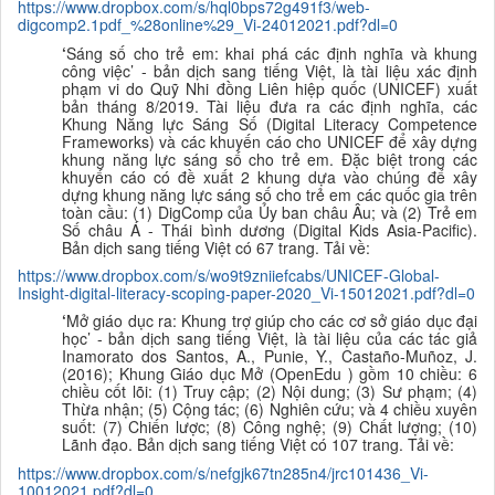
https://www.dropbox.com/s/hql0bps72g491f3/web-
digcomp2.1pdf_%28online%29_Vi-24012021.pdf?dl=0
‘
Sáng số cho trẻ em: khai phá các định nghĩa và khung
công việc’ - bản dịch sang tiếng Việt,
l
à tài liệu xác định
phạm vi do Quỹ Nhi đồng Liên hiệp quốc (UNICEF) xuất
bản tháng 8/2019. Tài liệu đưa ra các định nghĩa, các
Khung Năng lực Sáng Số (Digital Literacy Competence
Frameworks) và các khuyến cáo cho UNICEF để xây dựng
khung năng lực sáng số cho trẻ em. Đặc biệt trong các
khuyến cáo có đề xuất 2 khung dựa vào chúng để xây
dựng khung năng lực sáng số cho trẻ em các quốc gia trên
toàn cầu: (1) DigComp của Ủy ban châu Âu; và (2) Trẻ em
Số châu Á - Thái bình dương (Digital Kids Asia-Pacific).
B
ản dịch sang tiếng Việt
có 67 trang. Tải về:
https://www.dropbox.com/s/wo9t9zniiefcabs/UNICEF-Global-
Insight-digital-literacy-scoping-paper-2020_Vi-15012021.pdf?dl=0
‘
Mở giáo dục ra: Khung trợ giúp cho các cơ sở giáo dục đại
học’ - bản dịch sang
tiếng Việt,
là tài liệu của các tác giả
Inamorato dos Santos, A., Punie, Y., Castaño-Muñoz, J.
(2016); Khung
Giáo dục Mở
(OpenEdu )
gồm 10 chiều: 6
chiều cốt lõi:
(1) Truy cập; (2) Nội dung; (3) Sư phạm; (4)
Thừa nhận; (5) Cộng tác; (6) Nghiên cứu; và 4 chiều xuyên
suốt: (7) Chiến lược; (8) Công nghệ; (9) Chất lượng; (10)
Lãnh đạo.
B
ản dịch sang tiếng Việt
có 107 trang. Tải về:
https://www.dropbox.com/s/nefgjk67tn285n4/jrc101436_Vi-
10012021.pdf?dl=0