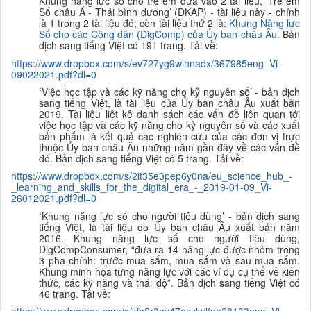
Khung năng lực số cho trẻ em dựa vào 2 tài liệu, ‘
Trẻ em
Số châu Á - Thái bình dương
’ (DKAP) - tài liệu này - chính
là 1 trong 2 tài liệu đó; còn tài liệu thứ 2 là:
Khung Năng lực
Số cho các Công dân (DigComp) của
Ủy ban châu Âu
.
B
ản
dịch sang tiếng Việt
có 191 trang. Tải về:
https://www.dropbox.com/s/ev727yg9wlhnadx/367985eng_Vi-
09022021.pdf?dl=0
‘
Việc học tập và các kỹ năng cho kỷ nguyên số’ - bản dịch
sang tiếng Việt,
l
à tài liệu của Ủy ban châu Âu xuất bản
2019. Tài liệu liệt kê danh sách các vấn đề liên quan tới
việc học tập và các kỹ năng cho kỷ nguyên số và các xuất
bản phẩm là kết quả các nghiên cứu của các đơn vị trực
thuộc Ủy ban châu Âu những năm gần đây về các vấn đề
đó.
B
ản dịch sang tiếng Việt
có 5 trang. Tải về:
https://www.dropbox.com/s/2it35e3pep6y0na/eu_science_hub_-
_learning_and_skills_for_the_digital_era_-_2019-01-09_Vi-
26012021.pdf?dl=0
‘
Khung năng lực số cho người tiêu dùng’ - bản dịch sang
tiếng Việt,
l
à tài liệu do Ủy ban châu Âu xuất bản năm
2016. Khung năng lực số cho người tiêu dùng,
DigCompConsumer, “đưa ra 14 năng lực được nhóm trong
3 pha chính: trước mua sắm, mua sắm và sau mua sắm.
Khung minh họa từng năng lực với các ví dụ cụ thể về kiến
thức, các kỹ năng và thái độ”.
B
ản dịch sang tiếng Việt
có
46 trang. Tải về: