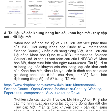
A. Tài liệu về các khung năng lực số, khoa học mở - truy cập
mở - dữ liệu mở
‘
Khoa học Mở
cho thế kỷ 21 - Tài liệu làm việc phác thảo
của ISC
’
(Hội đồng Khoa học Quốc tế – International
Science Council) - bản dịch sang tiếng Việt,
l
à tài liệu của
Hội đồng Khoa học Quốc tế – ISC (International Science
Council) trả lời cho tư vấn toàn cầu của UNESCO về Khoa
học Mở, được xuất bản vào ngày 04/06/2020. Tài liệu đưa
ra hàng loạt các khuyến cáo cho hàng loạt các khía cạnh
của Khoa học Mở. Nhiều khuyến cáo là dành cho các quốc
gia đang phát triển ở bán cầu Nam, như Việt Nam.
bản
dịch sang tiếng Việt
có 57 trang. Tải về:
https://www.dropbox.com/s/e5xbxklwb3k0u1f/International-
Science-Council_Open-Science-for-the-21st-Century_Working-
Paper-2020_compressed_Vi-27032021.pdf?dl=0
‘
Nghiên cứu các tạp chí Truy cập Mở kim cương - Khai phá
các mô hình xuất bản cộng tác do cộng đồng dẫn dắt cho
Truy cập Mở. Phần 2: Các khuyến cáo’ - bản dịch sang
tiếng Việt,
l
à tài liệu của Arianna Becerril và các tác giả