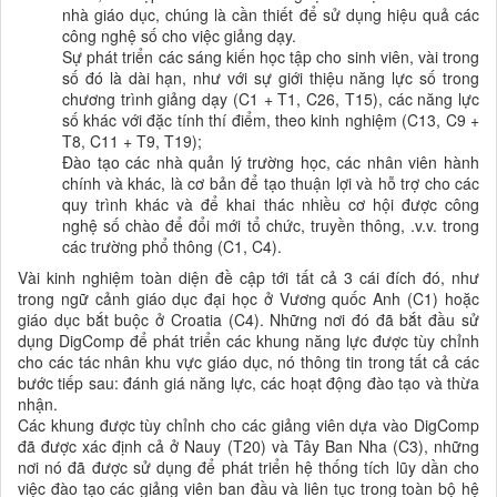
nhà giáo dục, chúng là cần thiết để sử dụng hiệu quả các
công nghệ số cho việc giảng dạy.
Sự phát triển các sáng kiến học tập cho sinh viên, vài trong
số đó là dài hạn, như với sự giới thiệu năng lực số trong
chương trình giảng dạy (C1 + T1, C26, T15), các năng lực
số khác với đặc tính thí điểm, theo kinh nghiệm (C13, C9 +
T8, C11 + T9, T19);
Đào tạo các nhà quản lý trường học, các nhân viên hành
chính và khác, là cơ bản để tạo thuận lợi và hỗ trợ cho các
quy trình khác và để khai thác nhiều cơ hội được công
nghệ số chào để đổi mới tổ chức, truyền thông, .v.v. trong
các trường phổ thông (C1, C4).
Vài kinh nghiệm toàn diện đề cập tới tất cả 3 cái đích đó, như
trong ngữ cảnh giáo dục đại học ở Vương quốc Anh (C1) hoặc
giáo dục bắt buộc ở Croatia (C4). Những nơi đó đã bắt đầu sử
dụng DigComp để phát triển các khung năng lực được tùy chỉnh
cho các tác nhân khu vực giáo dục, nó thông tin trong tất cả các
bước tiếp sau: đánh giá năng lực, các hoạt động đào tạo và thừa
nhận.
Các khung được tùy chỉnh cho các giảng viên dựa vào DigComp
đã được xác định cả ở Nauy (T20) và Tây Ban Nha (C3), những
nơi nó đã được sử dụng để phát triển hệ thống tích lũy dần cho
việc đào tạo các giảng viên ban đầu và liên tục trong toàn bộ hệ