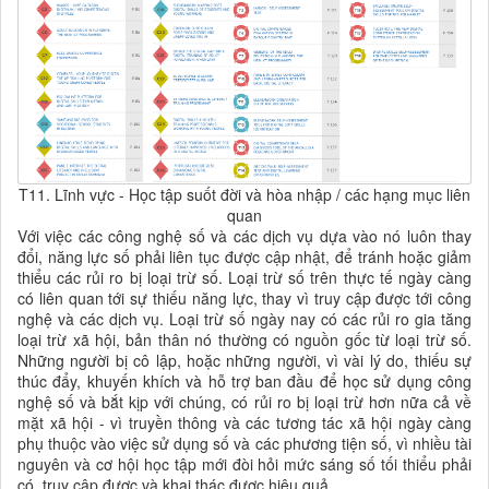
T11. Lĩnh vực - Học tập suốt đời và hòa nhập / các hạng mục liên
quan
Với việc các công nghệ số và các dịch vụ dựa vào nó luôn thay
đổi, năng lực số phải liên tục được cập nhật, để tránh hoặc giảm
thiểu các rủi ro bị loại trừ số. Loại trừ số trên thực tế ngày càng
có liên quan tới sự thiếu năng lực, thay vì truy cập được tới công
nghệ và các dịch vụ. Loại trừ số ngày nay có các rủi ro gia tăng
loại trừ xã hội, bản thân nó thường có nguồn gốc từ loại trừ số.
Những người bị cô lập, hoặc những người, vì vài lý do, thiếu sự
thúc đẩy, khuyến khích và hỗ trợ ban đầu để học sử dụng công
nghệ số và bắt kịp với chúng, có rủi ro bị loại trừ hơn nữa cả về
mặt xã hội - vì truyền thông và các tương tác xã hội ngày càng
phụ thuộc vào việc sử dụng số và các phương tiện số, vì nhiều tài
nguyên và cơ hội học tập mới đòi hỏi mức sáng số tối thiểu phải
có, truy cập được và khai thác được hiệu quả.