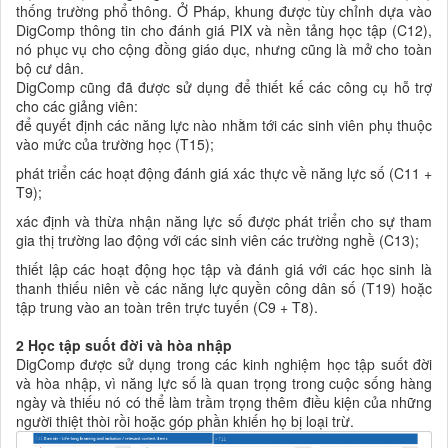
thống trường phổ thông. Ở Pháp, khung được tùy chỉnh dựa vào
DigComp thông tin cho đánh giá PIX và nền tảng học tập (C12),
nó phục vụ cho cộng đồng giáo dục, nhưng cũng là mở cho toàn
bộ cư dân.
DigComp cũng đã được sử dụng để thiết kế các công cụ hỗ trợ
cho các giảng viên:
để quyết định các năng lực nào nhằm tới các sinh viên phụ thuộc
vào mức của trường học (T15);
phát triển các hoạt động đánh giá xác thực về năng lực số (C11 +
T9);
xác định và thừa nhận năng lực số được phát triển cho sự tham
gia thị trường lao động với các sinh viên các trường nghề (C13);
thiết lập các hoạt động học tập và đánh giá với các học sinh là
thanh thiếu niên về các năng lực quyền công dân số (T19) hoặc
tập trung vào an toàn trên trực tuyến (C9 + T8).
2
H
ọc tập suốt đời
và hòa nhập
DigComp được sử dụng trong các kinh nghiệm học tập suốt đời
và hòa nhập, vì năng lực số là quan trọng trong cuộc sống hàng
ngày và thiếu nó có thể làm trầm trọng thêm điều kiện của những
người thiệt thòi rồi hoặc góp phần khiến họ bị loại trừ.