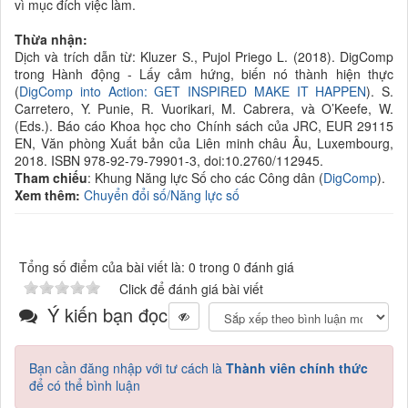
vì mục đích việc làm.
Thừa nhận:
Dịch và trích dẫn
từ
: Kluzer S., Pujol Priego L. (2018). DigComp
trong Hành động - Lấy cảm hứng, biến nó thành hiện thực
(
DigComp into Action: GET INSPIRED MAKE IT HAPPEN
). S.
Carretero, Y. Punie, R. Vuorikari, M. Cabrera, và O’Keefe, W.
(Eds.). Báo cáo Khoa học cho Chính sách của JRC, EUR 29115
EN, Văn phòng Xuất bản của Liên minh châu Âu, Luxembourg,
2018. ISBN 978-92-79-79901-3, doi:10.2760/112945.
Tham chiếu
: Khung Năng lực Số cho các Công dân (
DigComp
).
Xem thêm:
Chuyển đổi số/Năng lực số
Tổng số điểm của bài viết là: 0 trong 0 đánh giá
Click để đánh giá bài viết
Ý kiến bạn đọc
Bạn cần đăng nhập với tư cách là
Thành viên chính thức
để có thể bình luận