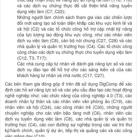
và các dịch vụ chứng thực để cải thiện khả năng tuyển
dụng việc làm (C7, C22);
Những người làm chính sách tham gia vào các chiến lược
đổi mới sáng tạo số toàn diện khắp các khu vực kinh tế và
xã hội (C2) và các tổ chức công hỗ trợ cập nhật kỹ năng
của lực lượng lao động khu vực công, như các nhân viên
dịch vụ việc làm (C8), cán bộ nói chung (C27, C28) và các
nhà quản lý và quản trị trường học (C4). Các tổ chức công
cũng chào các dịch vụ chứng thực cho tuyển dụng việc làm
(C12, T3, T17);
Các nhà cung cấp tư nhân về đánh giá năng lực số và các
dịch vụ đào tạo để hỗ trợ cho các sáng kiến cả của các
khách hàng tư nhân và nhà nước (C17, C27).
Các bên tham gia đóng góp ở trên đã sử dụng DigComp để xác
định các hồ sơ năng lực số và các yêu cầu đào tạo các hoạt động
nghề nghiệp như: các chức năng của công nghiệp 4.0 (T3), các
doanh nhân tự thân và các nhân viên văn phòng ảo (C19), các
nhân viên xã hội (C24), các công nhân trẻ (C30), những người
chuyên nghiệp cho các viện bảo tàng mới (C6), nhân viên các
dịch vụ tuyển dụng việc làm (C8), các nhà quản lý và quản trị
trường học (C4), các con đường sự nghiệp trong các vai trò thư
ký/hành chính, quản lý dự án, tiếp thị và quảng cáo và các công
việc giảng dạy (C10).