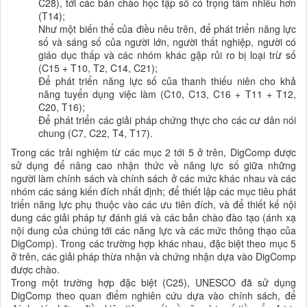
C28), tới các bản chào học tập số có trọng tâm nhiều hơn
(T14);
Như một biến thể của điều nêu trên, để phát triển năng lực
số và sáng số của người lớn, người thất nghiệp, người có
giáo dục thấp và các nhóm khác gặp rủi ro bị loại trừ số
(C15 + T10, T2, C14, C21);
Để phát triển năng lực số của thanh thiếu niên cho khả
năng tuyển dụng việc làm (C10, C13, C16 + T11 + T12,
C20, T16);
Để phát triển các giải pháp chứng thực cho các cư dân nói
chung (C7, C22, T4, T17).
Trong các trải nghiệm từ các mục 2 tới 5 ở trên, DigComp được
sử dụng để nâng cao nhận thức về năng lực số giữa những
người làm chính sách và chính sách ở các mức khác nhau và các
nhóm các sáng kiến đích nhất định; để thiết lập các mục tiêu phát
triển năng lực phụ thuộc vào các ưu tiên đích, và để thiết kế nội
dung các giải pháp tự đánh giá và các bản chào đào tạo (ánh xạ
nội dung của chúng tới các năng lực và các mức thông thạo của
DigComp). Trong các trường hợp khác nhau, đặc biệt theo mục 5
ở trên, các giải pháp thừa nhận và chứng nhận dựa vào DigComp
được chào.
Trong một trường hợp đặc biệt (C25), UNESCO đã sử dụng
DigComp theo quan điểm nghiên cứu dựa vào chính sách, để