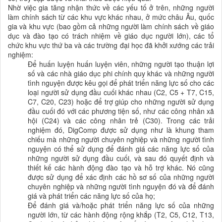
Nhờ việc gia tăng nhận thức về các yếu tố ở trên, những người
làm chính sách từ các khu vực khác nhau, ở mức châu Âu, quốc
gia và khu vực (bao gồm cả những người làm chính sách về giáo
dục và đào tạo có trách nhiệm về giáo dục người lớn), các tổ
chức khu vực thứ ba và các trường đại học đã khởi xướng các trải
nghiệm:
Để huấn luyện huấn luyện viên, những người tạo thuận lợi
số và các nhà giáo dục phi chính quy khác và những người
tình nguyện được kêu gọi để phát triển năng lực số cho các
loại người sử dụng đầu cuối khác nhau (C2, C5 + T7, C15,
C7, C20, C23) hoặc để trợ giúp cho những người sử dụng
đầu cuối đó với các phương tiện số, như các công nhân xã
hội (C24) và các công nhân trẻ (C30). Trong các trải
nghiệm đó, DigComp được sử dụng như là khung tham
chiếu mà những người chuyên nghiệp và những người tình
nguyện có thể sử dụng để đánh giá các năng lực số của
những người sử dụng đầu cuối, và sau đó quyết định và
thiết kế các hành động đào tạo và hỗ trợ khác. Nó cũng
được sử dụng để xác định các hồ sơ số của những người
chuyên nghiệp và những người tình nguyện đó và để đánh
giá và phát triển các năng lực số của họ;
Để đánh giá và/hoặc phát triển năng lực số của những
người lớn, từ các hành động rộng khắp (T2, C5, C12, T13,