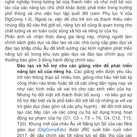
nghề nghiệp trong tương lai của thanh niên và như một bộ xúc
tác của các năng lực chủ chốt khác được phát triển trong trường
phổ thông và cho việc học tập suốt đời (xem Phụ lục V của
DigComp 1.0). Ngoài ra, việc để cho trẻ em và thanh thiếu niên
nhúng đầy đủ vào thế giới số, năng lực số cũng là quan trọng cho
chất lượng và an toàn cuộc sống xã hội và riêng tư của họ.
Phản ánh về nhận thức đang gia tăng này, những người làm
chính sách giáo dục và đào tạo và các nhà cung cấp giáo dục và
đào tạo khắp châu Âu đã khởi xướng các kinh nghiệm phát triển
năng lực số trong khu vực giáo dục và đào tạo chính quy, nó
thường bao gồm 3 dòng hành động chính sau:
Đào tạo và hỗ trợ c
ho
các giảng viên để
phát triển
năng lực số
của riêng họ.
Các giảng viên được yêu cầu
trở nên thông thạo số nhiều hơn, giống như hầu hết bất kỳ
công nhân nào khác hoặc tất cả các công dân ngày nay, và
như các hình mẫu về vai trò cho các sinh viên của họ.
Nhưng họ đối mặt với thách thức bổ sung - nó kêu gọi sự
hỗ trợ đặc biệt và là phổ biến đối với tất cả những ai với vai
trò giáo dục (bao gồm cả các phụ huynh) - để đổi mới sáng
tạo các tiếp cận và các công cụ họ sử dụng trong hoạt
động sư phạm của họ (C1, C3 + T5 + T6, C4, C12, T15,
T20). Khung mới của châu Âu về Năng lực Số của các Nhà
giáo dục (
DigCompEdu
) được JRC xuất bản cuối năm
2017, đề cập chính xác tới năng lực số đặc thù của các