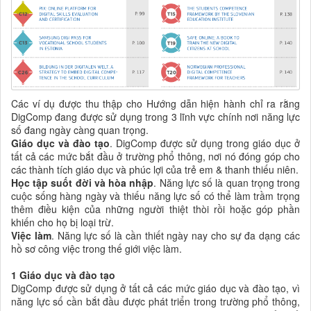
Các ví dụ được thu thập cho Hướng dẫn hiện hành chỉ ra rằng
DigComp đang được sử dụng trong 3 lĩnh vực chính nơi năng lực
số đang ngày càng quan trọng.
G
iáo dục và
đào tạo
. DigComp được sử dụng trong giáo dục ở
tất cả các mức bắt đầu ở trường phổ thông, nơi nó đóng góp cho
các thành tích giáo dục và phúc lợi của trẻ em & thanh thiếu niên.
H
ọc tập suốt đời
và hòa nhập
. Năng lực số là quan trọng trong
cuộc sống hàng ngày và thiếu năng lực số có thể làm trầm trọng
thêm điều kiện của những người thiệt thòi rồi hoặc góp phần
khiến cho họ bị loại trừ.
Việc làm
. Năng lực số là cần thiết ngày nay cho sự đa dạng các
hồ sơ công việc trong thế giới việc làm.
1 Giáo dục và đào tạo
DigComp được sử dụng ở tất cả các mức giáo dục và đào tạo, vì
năng lực số cần bắt đầu được phát triển trong trường phổ thông,