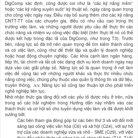
DigComp xác định, cũng được coi như là “các kỹ năng mềm”
hoặc “các kỹ năng xuyên suốt” kỹ thuật số, ngày càng quan trọng
cho công việc ngày nay. Điều này bổ sung thêm cho các kỹ năng
CNTT-TT của các chuyên gia, điều có nhu cầu cao trong thị
trường việc làm, và những người được yêu cầu để thực thi các
chức năng và nhiệm vụ công việc đặc biệt (trên thực tế nó có thể
được kết hợp trong đặc tả của DigComp, như trong T3). Trước
tiên, năng lực số đã trở nên quan trọng để tìm kiếm thành công
và có việc làm, cũng như để thiết lập và quản lý doanh nghiệp
hoặc hoạt động chuyên nghiệp. Các khía cạnh làm ngân hàng,
tiếp thị, tài chính và tất cả các dạng dịch vụ kinh doanh ngày nay
dựa vào các giải pháp số. Năng lực số là quan trọng ở nơi làm
việc để cộng tác với những người khác và thực thi nhiều chức
năng công việc, chúng phụ thuộc vào quản lý thông tin và dữ liệu,
truyền thông, .v.v. Năng lực số cũng tạo thuận lợi cho phát triển
nghề nghiệp liên tục.
Nhờ nhận thức gia tăng đối với các yếu tố được nêu ở trên, nửa
trong số các trải nghiệm trong Hướng dẫn này nhằm vào các
thách thức và cơ hội số cho tuyển dụng việc làm và đã được khởi
xướng bởi:
Các bên tham gia đóng góp từ các bên thứ 3 và với đổi mới
sáng tạo công việc văn hóa (C6) và xã hội (C24), với sự hỗ
trợ của các doanh nghiệp vừa và nhỏ - SME (C29), với việc
thúc đẩy nhận thức về năng lực số rộng rãi hơn (T16, T18)