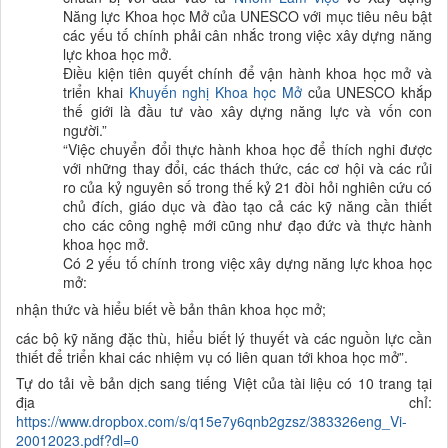
Năng lực Khoa học Mở của UNESCO với mục tiêu nêu bật
các yếu tố chính phải cân nhắc trong việc
xây dựng
năng
lực khoa học mở.
Điều kiện tiên quyết chính để vận hành khoa học mở và
triển khai
K
huyến nghị Khoa học Mở
của UNESCO khắp
thế giới là đầu tư vào
xây dựng
năng lực và vốn con
người.
”
“
Việc
chuyển đổi thực hành
khoa học để thích nghi được
với những thay đổi, các thách thức, các cơ hội và các
rủi
ro của kỷ nguyên số trong thế kỷ 21 đòi hỏi nghiên cứu có
chủ đích, giáo dục và
đào tạo cả các
kỹ năng cần thiết
cho các công nghệ mới cũng như đạo đức và thực hành
khoa học mở.
Có 2 yếu tố chính trong việc xây dựng
năng lực khoa học
mở:
nhận thức và hiểu biết về bản thân khoa học mở;
các bộ
kỹ năng đặc thù, hiểu biết lý thuyết và các nguồn lực cần
thiết để triển khai các nhiệm vụ có liên quan tới khoa học mở
”.
Tự do tải về bản dịch sang tiếng Việt của tài liệu có 10 trang tại
địa chỉ:
https://www.dropbox.com/s/q15e7y6qnb2gzsz/383326eng_Vi-
20012023.pdf?dl=0