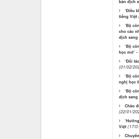
bản dịch s
‘Điều k
tiếng Việt
‘Bộ cô
cho các n
dịch sang 
‘Bộ cô
học mở’ - 
‘Đối tá
(01/02/20
‘Bộ côn
nghị học t
‘Bộ côn
dịch sang 
Chào đ
(22/01/20
‘Hướng 
(17/0
Việt
Chuyển 