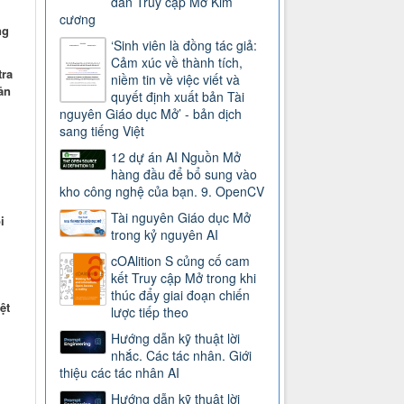
dẫn Truy cập Mở Kim
cương
ng
‘Sinh viên là đồng tác giả:
Cảm xúc về thành tích,
tra
niềm tin về việc viết và
ản
quyết định xuất bản Tài
nguyên Giáo dục Mở’ - bản dịch
sang tiếng Việt
12 dự án AI Nguồn Mở
hàng đầu để bổ sung vào
kho công nghệ của bạn. 9. OpenCV
Tài nguyên Giáo dục Mở
i
trong kỷ nguyên AI
cOAlition S củng cố cam
kết Truy cập Mở trong khi
thúc đẩy giai đoạn chiến
ệt
lược tiếp theo
Hướng dẫn kỹ thuật lời
nhắc. Các tác nhân. Giới
thiệu các tác nhân AI
Hướng dẫn kỹ thuật lời