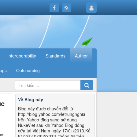
Interoperability
Standards
Author
logs
Outsourcing
Về Blog này
ục
Blog này được chuyển đổi từ
http://blog.yahoo.com/letrungnghia
trên Yahoo Blog sang sử dụng
NukeViet sau khi Yahoo Blog đóng
cửa tại Việt Nam ngày 17/01/2013.Kể
từ ngày 07/02/2013, thông tin trên