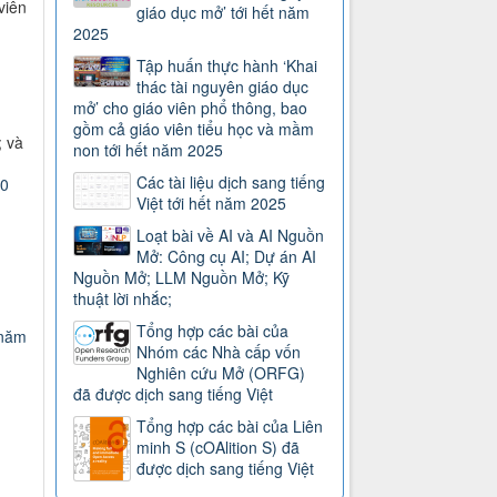
viên
giáo dục mở’ tới hết năm
2025
Tập huấn thực hành ‘Khai
thác tài nguyên giáo dục
mở’ cho giáo viên phổ thông, bao
gồm cả giáo viên tiểu học và mầm
; và
non tới hết năm 2025
Các tài liệu dịch sang tiếng
=0
Việt tới hết năm 2025
Loạt bài về AI và AI Nguồn
Mở: Công cụ AI; Dự án AI
Nguồn Mở; LLM Nguồn Mở; Kỹ
thuật lời nhắc;
Tổng hợp các bài của
 năm
Nhóm các Nhà cấp vốn
Nghiên cứu Mở (ORFG)
đã được dịch sang tiếng Việt
Tổng hợp các bài của Liên
minh S (cOAlition S) đã
được dịch sang tiếng Việt