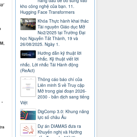
hàng đầu để bổ sung vào
Mở’
kho công nghệ của bạn. 11.
Hugging Face Transformers
Khóa Thực hành khai thác
Tài nguyên Giáo dục Mở
h
No2/2025 tại Trường Đại
học Nguyễn Tất Thành, 19 và
DM,
26/08/2025. Ngày 1.
Hướng dẫn kỹ thuật lời
nhắc. Kỹ thuật viết lời
nhắc. Lời nhắc Tái Hành động
(ReAct)
Thông cáo báo chí của
Liên minh S về Truy cập
Mở trong giai đoạn 2026-
2030 - bản dịch sang tiếng
 -
Việt
DigComp 3.0: Khung năng
lực số châu Âu
Dự án DIAMAS đưa ra
tra
Khuyến nghị và Hướng