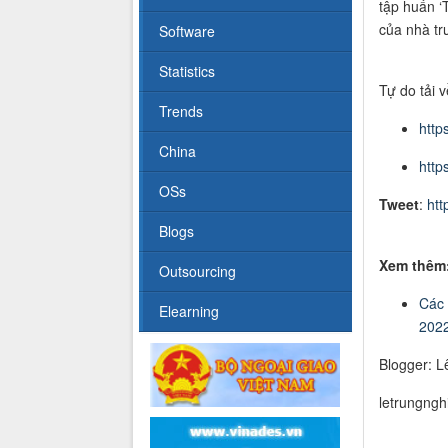
tập huấn ‘
của nhà tr
Software
Statistics
Tự do tải v
Trends
http
China
http
OSs
Tweet
:
htt
Blogs
Xem thêm
Outsourcing
Các 
Elearning
202
Blogger: L
letrungng