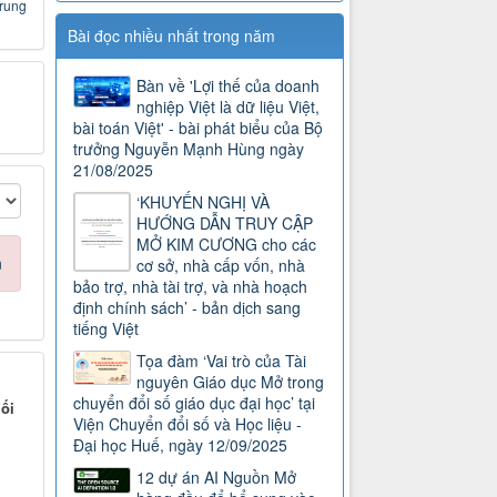
Trung
Bài đọc nhiều nhất trong năm
Bàn về 'Lợi thế của doanh
nghiệp Việt là dữ liệu Việt,
bài toán Việt' - bài phát biểu của Bộ
trưởng Nguyễn Mạnh Hùng ngày
21/08/2025
‘KHUYẾN NGHỊ VÀ
HƯỚNG DẪN TRUY CẬP
MỞ KIM CƯƠNG cho các
n
cơ sở, nhà cấp vốn, nhà
bảo trợ, nhà tài trợ, và nhà hoạch
định chính sách’ - bản dịch sang
tiếng Việt
Tọa đàm ‘Vai trò của Tài
nguyên Giáo dục Mở trong
chuyển đổi số giáo dục đại học’ tại
ối
Viện Chuyển đổi số và Học liệu -
Đại học Huế, ngày 12/09/2025
12 dự án AI Nguồn Mở