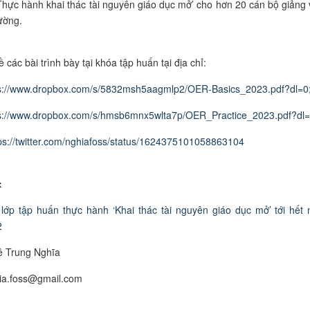
Thực hành khai thác tài nguyên giáo dục
mở’
cho hơn 20 cán bộ giảng 
ường.
ề các bài trình bày tại khóa tập huấn tại địa chỉ:
s://www.dropbox.com/s/5832msh5aagmlp2/OER-Basics_2023.pdf?dl=0
s://www.dropbox.com/s/hmsb6mnx5wlta7p/OER_Practice_2023.pdf?dl
ps://twitter.com/nghiafoss/status/1624375101058863104
:
lớp tập huấn thực hành ‘Khai thác tài nguyên giáo dục mở’ tới hết
2
ê Trung Nghĩa
hia.foss@gmail.com