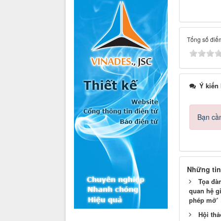
Tổng số điểm
Ý kiến
Bạn cần
Những tin
Tọa đà
quan hệ g
phép mở’
Hội thả