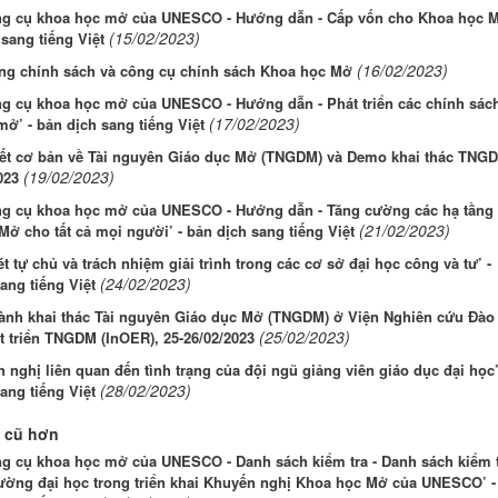
ng cụ khoa học mở của UNESCO - Hướng dẫn - Cấp vốn cho Khoa học 
(15/02/2023)
 sang tiếng Việt
(16/02/2023)
ng chính sách và công cụ chính sách Khoa học Mở
ng cụ khoa học mở của UNESCO - Hướng dẫn - Phát triển các chính sác
(17/02/2023)
ở’ - bản dịch sang tiếng Việt
yết cơ bản về Tài nguyên Giáo dục Mở (TNGDM) và Demo khai thác TNG
(19/02/2023)
023
ng cụ khoa học mở của UNESCO - Hướng dẫn - Tăng cường các hạ tầng
(21/02/2023)
ở cho tất cả mọi người’ - bản dịch sang tiếng Việt
t tự chủ và trách nhiệm giải trình trong các cơ sở đại học công và tư’ -
(24/02/2023)
ang tiếng Việt
ành khai thác Tài nguyên Giáo dục Mở (TNGDM) ở Viện Nghiên cứu Đào
(25/02/2023)
t triển TNGDM (InOER), 25-26/02/2023
 nghị liên quan đến tình trạng của đội ngũ giảng viên giáo dục đại học’
(28/02/2023)
ang tiếng Việt
 cũ hơn
ng cụ khoa học mở của UNESCO - Danh sách kiểm tra - Danh sách kiểm 
rường đại học trong triển khai Khuyến nghị Khoa học Mở của UNESCO’ -