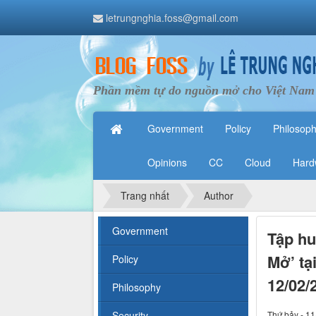
letrungnghia.foss@gmail.com
Phần mềm tự do nguồn mở cho Việt Nam
Government
Policy
Philosop
Opinions
CC
Cloud
Hard
Trang nhất
Author
Government
Tập hu
Mở’ tạ
Policy
12/02/
Philosophy
Security
Thứ bảy - 11