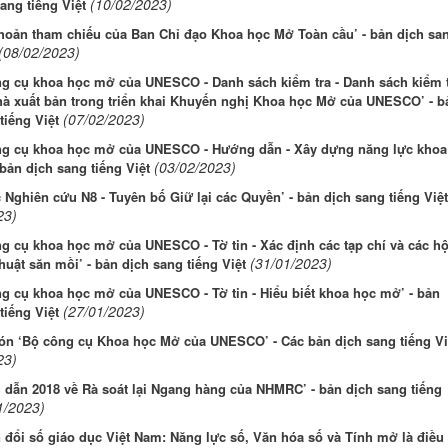
(10/02/2023)
ang tiếng Việt
hoản tham chiếu của Ban Chỉ đạo Khoa học Mở Toàn cầu’ - bản dịch sa
(08/02/2023)
ng cụ khoa học mở của UNESCO - Danh sách kiểm tra - Danh sách kiểm 
hà xuất bản trong triển khai Khuyến nghị Khoa học Mở của UNESCO’ - b
(07/02/2023)
tiếng Việt
ng cụ khoa học mở của UNESCO - Hướng dẫn - Xây dựng năng lực khoa
(03/02/2023)
bản dịch sang tiếng Việt
c Nghiên cứu N8 - Tuyên bố Giữ lại các Quyền’ - bản dịch sang tiếng Việt
23)
g cụ khoa học mở của UNESCO - Tờ tin - Xác định các tạp chí và các hộ
(31/01/2023)
huật săn mồi’ - bản dịch sang tiếng Việt
g cụ khoa học mở của UNESCO - Tờ tin - Hiểu biết khoa học mở’ - bản
(27/01/2023)
tiếng Việt
ón ‘Bộ công cụ Khoa học Mở của UNESCO’ - Các bản dịch sang tiếng Vi
23)
dẫn 2018 về Rà soát lại Ngang hàng của NHMRC’ - bản dịch sang tiếng
1/2023)
đổi số giáo dục Việt Nam: Năng lực số, Văn hóa số và Tính mở là điều