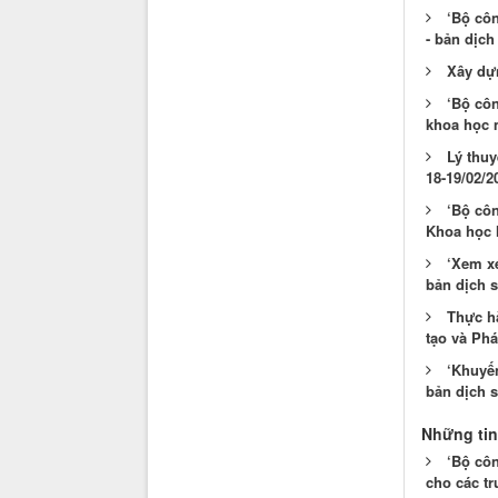
‘Bộ cô
- bản dịch
Xây dự
‘Bộ cô
khoa học m
Lý thu
18-19/02/2
‘Bộ cô
Khoa học M
‘Xem xé
bản dịch s
Thực h
tạo và Phá
‘Khuyến
bản dịch s
Những tin
‘Bộ cô
cho các t