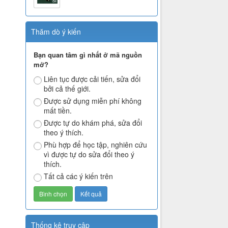
Thăm dò ý kiến
Bạn quan tâm gì nhất ở mã nguồn
mở?
Liên tục được cải tiến, sửa đổi
bởi cả thế giới.
Được sử dụng miễn phí không
mất tiền.
Được tự do khám phá, sửa đổi
theo ý thích.
Phù hợp để học tập, nghiên cứu
vì được tự do sửa đổi theo ý
thích.
Tất cả các ý kiến trên
Thống kê truy cập