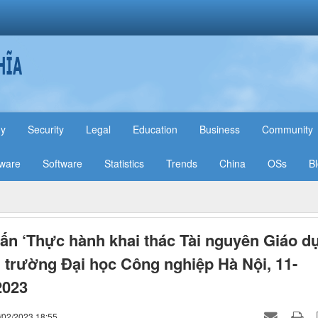
hy
Security
Legal
Education
Business
Community
ware
Software
Statistics
Trends
China
OSs
B
ấn ‘Thực hành khai thác Tài nguyên Giáo d
i trường Đại học Công nghiệp Hà Nội, 11-
2023
/02/2023 18:55