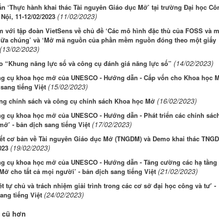
n ‘Thực hành khai thác Tài nguyên Giáo dục Mở’ tại trường Đại học Cô
(11/02/2023)
Nội, 11-12/02/2023
m với tập đoàn VietSens về chủ đề ‘Các mô hình đặc thù của FOSS và m
iữa chúng’ và ‘Mở mã nguồn của phần mềm nguồn đóng theo một giấy
(13/02/2023)
(14/02/2023)
o “Khung năng lực số và công cụ đánh giá năng lực số”
ng cụ khoa học mở của UNESCO - Hướng dẫn - Cấp vốn cho Khoa học 
(15/02/2023)
 sang tiếng Việt
(16/02/2023)
ng chính sách và công cụ chính sách Khoa học Mở
ng cụ khoa học mở của UNESCO - Hướng dẫn - Phát triển các chính sác
(17/02/2023)
ở’ - bản dịch sang tiếng Việt
yết cơ bản về Tài nguyên Giáo dục Mở (TNGDM) và Demo khai thác TNG
(19/02/2023)
023
ng cụ khoa học mở của UNESCO - Hướng dẫn - Tăng cường các hạ tầng
(21/02/2023)
ở cho tất cả mọi người’ - bản dịch sang tiếng Việt
t tự chủ và trách nhiệm giải trình trong các cơ sở đại học công và tư’ -
(24/02/2023)
ang tiếng Việt
 cũ hơn