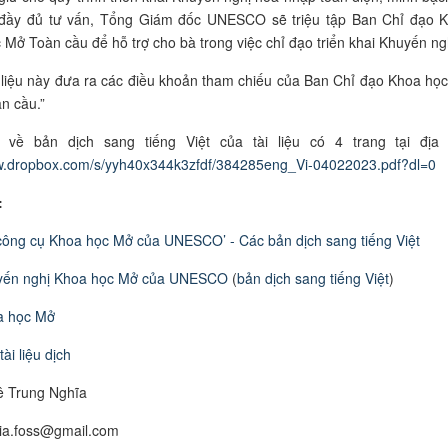
đầy đủ tư vấn, Tổng Giám đốc UNESCO sẽ triệu tập Ban Chỉ đạo 
 Mở Toàn cầu để hỗ trợ cho bà trong việc chỉ đạo triển khai Khuyến ng
 liệu này đưa ra các điều khoản tham chiếu của Ban Chỉ đạo Khoa họ
n cầu.
”
 về bản dịch sang tiếng Việt của tài liệu có 4 trang tại địa 
ww.dropbox.com/s/yyh40x344k3zfdf/384285eng_Vi-04022023.pdf?dl=0
:
công cụ Khoa học Mở của UNESCO’ - Các bản dịch sang tiếng Việt
yến nghị Khoa học Mở của UNESCO
(
bản dịch sang tiếng Việt
)
a học Mở
ài liệu dịch
ê Trung Nghĩa
hia.foss@gmail.com