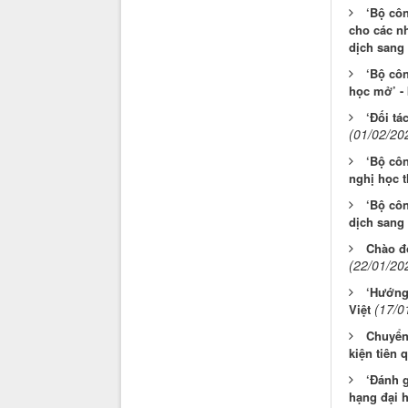
‘Bộ cô
cho các n
dịch sang 
‘Bộ cô
học mở’ - 
‘Đối tá
(01/02/20
‘Bộ côn
nghị học t
‘Bộ côn
dịch sang 
Chào đ
(22/01/20
‘Hướng 
(17/0
Việt
Chuyển 
kiện tiên 
‘Đánh g
hạng đại h