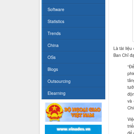
Software
Statistics
Trends
China
Là tài li
Ban Chỉ đ
OSs
“
Để
Blogs
ph
tả
Outsourcing
tưở
Elearning
độn
và
Chi
Việ
tri
để 