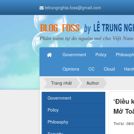
letrungnghia.foss@gmail.com
Phần mềm tự do nguồn mở cho Việt Nam
Government
Policy
Philosop
Opinions
CC
Cloud
Hard
Trang nhất
Author
Government
‘Điều 
Mở Toà
Policy
Philosophy
Thứ tư - 08/
Security