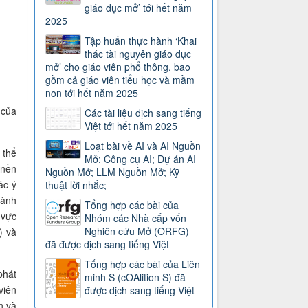
giáo dục mở’ tới hết năm
2025
Tập huấn thực hành ‘Khai
thác tài nguyên giáo dục
mở’ cho giáo viên phổ thông, bao
gồm cả giáo viên tiểu học và mầm
non tới hết năm 2025
 của
Các tài liệu dịch sang tiếng
Việt tới hết năm 2025
Loạt bài về AI và AI Nguồn
 thể
Mở: Công cụ AI; Dự án AI
 nền
Nguồn Mở; LLM Nguồn Mở; Kỹ
ác ý
thuật lời nhắc;
hành
Tổng hợp các bài của
 vực
Nhóm các Nhà cấp vốn
Nghiên cứu Mở (ORFG)
) và
đã được dịch sang tiếng Việt
Tổng hợp các bài của Liên
phát
minh S (cOAlition S) đã
viên
được dịch sang tiếng Việt
h và