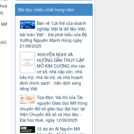
Khoa
Bài đọc nhiều nhất trong năm
hị.
Bàn về 'Lợi thế của doanh
c Mở
nghiệp Việt là dữ liệu Việt,
bài toán Việt' - bài phát biểu của Bộ
trưởng Nguyễn Mạnh Hùng ngày
chỉ:
21/08/2025
‘KHUYẾN NGHỊ VÀ
HƯỚNG DẪN TRUY CẬP
MỞ KIM CƯƠNG cho các
cơ sở, nhà cấp vốn, nhà
bảo trợ, nhà tài trợ, và nhà hoạch
định chính sách’ - bản dịch sang
tiếng Việt
Tọa đàm ‘Vai trò của Tài
nguyên Giáo dục Mở trong
chuyển đổi số giáo dục đại học’ tại
Viện Chuyển đổi số và Học liệu -
Đại học Huế, ngày 12/09/2025
12 dự án AI Nguồn Mở