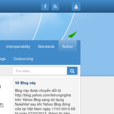
Interoperability
Standards
Author
logs
Outsourcing
Về Blog này
c
Blog này được chuyển đổi từ
http://blog.yahoo.com/letrungnghia
trên Yahoo Blog sang sử dụng
NukeViet sau khi Yahoo Blog đóng
cửa tại Việt Nam ngày 17/01/2013.Kể
từ ngày 07/02/2013, thông tin trên