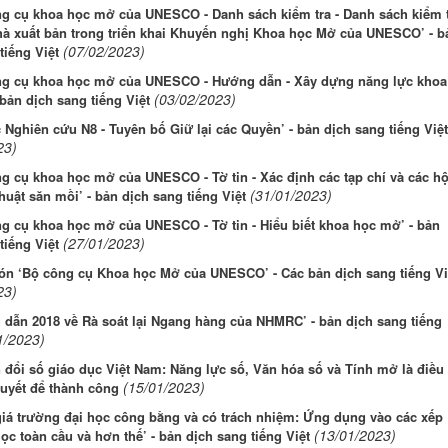
ng cụ khoa học mở của UNESCO - Danh sách kiểm tra - Danh sách kiểm 
hà xuất bản trong triển khai Khuyến nghị Khoa học Mở của UNESCO’ - b
(07/02/2023)
tiếng Việt
ng cụ khoa học mở của UNESCO - Hướng dẫn - Xây dựng năng lực khoa
(03/02/2023)
bản dịch sang tiếng Việt
c Nghiên cứu N8 - Tuyên bố Giữ lại các Quyền’ - bản dịch sang tiếng Việt
23)
g cụ khoa học mở của UNESCO - Tờ tin - Xác định các tạp chí và các hộ
(31/01/2023)
huật săn mồi’ - bản dịch sang tiếng Việt
g cụ khoa học mở của UNESCO - Tờ tin - Hiểu biết khoa học mở’ - bản
(27/01/2023)
tiếng Việt
ón ‘Bộ công cụ Khoa học Mở của UNESCO’ - Các bản dịch sang tiếng Vi
23)
dẫn 2018 về Rà soát lại Ngang hàng của NHMRC’ - bản dịch sang tiếng
1/2023)
đổi số giáo dục Việt Nam: Năng lực số, Văn hóa số và Tính mở là điều
(15/01/2023)
quyết để thành công
iá trường đại học công bằng và có trách nhiệm: Ứng dụng vào các xếp
(13/01/2023)
ọc toàn cầu và hơn thế’ - bản dịch sang tiếng Việt