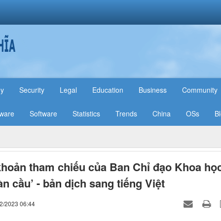
hy
Security
Legal
Education
Business
Community
ware
Software
Statistics
Trends
China
OSs
B
khoản tham chiếu của Ban Chỉ đạo Khoa họ
n cầu’ - bản dịch sang tiếng Việt
02/2023 06:44