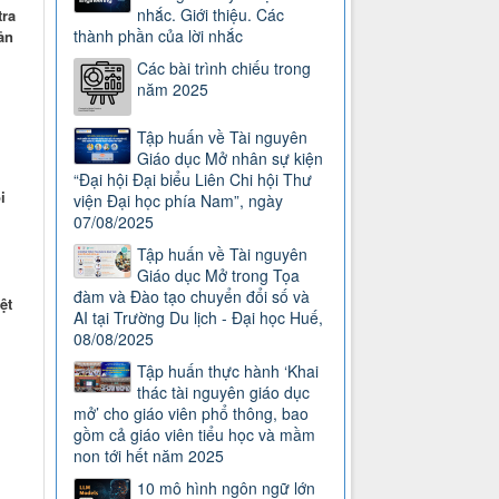
nhắc. Giới thiệu. Các
tra
thành phần của lời nhắc
ản
Các bài trình chiếu trong
năm 2025
Tập huấn về Tài nguyên
Giáo dục Mở nhân sự kiện
“Đại hội Đại biểu Liên Chi hội Thư
i
viện Đại học phía Nam”, ngày
07/08/2025
Tập huấn về Tài nguyên
Giáo dục Mở trong Tọa
đàm và Đào tạo chuyển đổi số và
ệt
AI tại Trường Du lịch - Đại học Huế,
08/08/2025
Tập huấn thực hành ‘Khai
thác tài nguyên giáo dục
mở’ cho giáo viên phổ thông, bao
gồm cả giáo viên tiểu học và mầm
non tới hết năm 2025
10 mô hình ngôn ngữ lớn