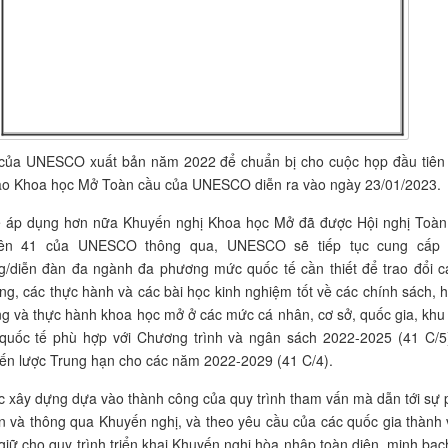
ệu của UNESCO xuất bản năm 2022 để chuẩn bị cho cuộc họp đầu tiên
ạo Khoa học Mở Toàn cầu của UNESCO diễn ra vào ngày 23/01/2023.
 áp dụng hơn nữa
K
huyến nghị Khoa học Mở đã được Hội nghị Toàn
iên 41 của UNESCO thông qua, UNESCO sẽ tiếp tục cung cấp
ng/diễn đàn đa ngành đa phương mức
quốc tế cần thiết để trao đổi c
ng, các thực hành và các bài học kinh nghiệm tốt về các chính sách, 
g và thực hành khoa học mở ở các mức cá nhân,
cơ sở, quốc gia, khu
quốc tế phù hợp với Chương trình và ngân sách 2022-2025 (41 C/5
ến lược Trung hạn cho các năm 2022-2029 (41 C/4).
c xây dựng dựa vào thành công của quy trình tham vấn mà dẫn tới sự 
ển và thông qua Khuyến nghị, và theo yêu cầu của các quốc gia thành 
giữ cho quy trình triển khai Khuyến nghị hòa nhập toàn diện, minh bạc