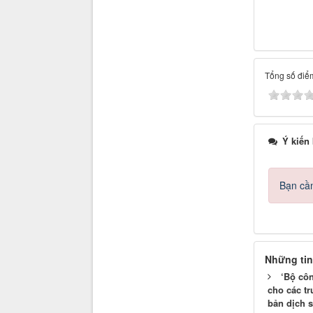
Tổng số điểm
Ý kiến
Bạn cần
Những tin
‘Bộ cô
cho các t
bản dịch s