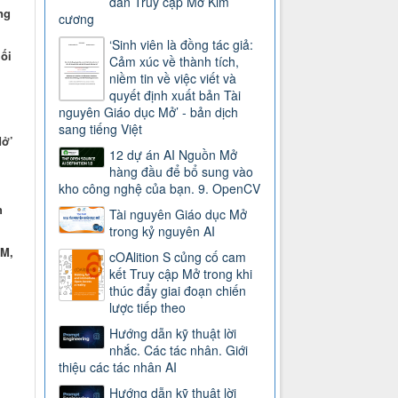
dẫn Truy cập Mở Kim
ng
cương
‘Sinh viên là đồng tác giả:
ối
Cảm xúc về thành tích,
niềm tin về việc viết và
quyết định xuất bản Tài
nguyên Giáo dục Mở’ - bản dịch
sang tiếng Việt
Mở’
12 dự án AI Nguồn Mở
hàng đầu để bổ sung vào
kho công nghệ của bạn. 9. OpenCV
h
Tài nguyên Giáo dục Mở
trong kỷ nguyên AI
DM,
cOAlition S củng cố cam
kết Truy cập Mở trong khi
thúc đẩy giai đoạn chiến
lược tiếp theo
Hướng dẫn kỹ thuật lời
nhắc. Các tác nhân. Giới
thiệu các tác nhân AI
Hướng dẫn kỹ thuật lời