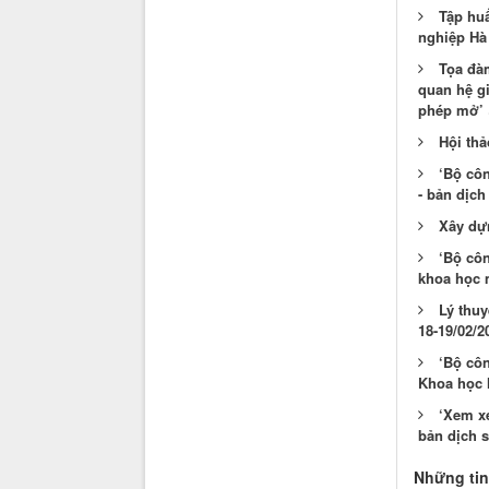
Tập huấ
nghiệp Hà 
Tọa đà
quan hệ g
phép mở’
Hội thả
‘Bộ cô
- bản dịch
Xây dự
‘Bộ cô
khoa học m
Lý thu
18-19/02/2
‘Bộ cô
Khoa học M
‘Xem xé
bản dịch s
Những tin