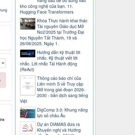
hàng đầu để bổ sung vào
kho công nghệ của bạn. 11.
Trung
Hugging Face Transformers
Khóa Thực hành khai thác
Tài nguyên Giáo dục Mở
No2/2025 tại Trường Đại
học Nguyễn Tất Thành, 19 và
26/08/2025. Ngày 1.
Hướng dẫn kỹ thuật lời
nhắc. Kỹ thuật viết lời
nhắc. Lời nhắc Tái Hành động
(ReAct)
Thông cáo báo chí của
n
Liên minh S về Truy cập
Mở trong giai đoạn 2026-
2030 - bản dịch sang tiếng
Việt
DigComp 3.0: Khung năng
lực số châu Âu
tra
Dự án DIAMAS đưa ra
Khuyến nghị và Hướng