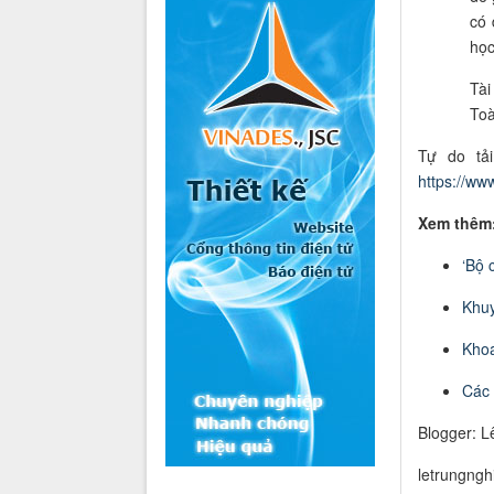
có 
học
Tài
Toà
Tự do tải
https://w
Xem thêm
‘Bộ 
K
hu
Kho
Các t
Blogger: L
letrungng