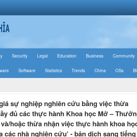
hy
Security
Legal
Education
Business
Community
ware
Software
Statistics
Trends
China
OSs
B
giá sự nghiệp nghiên cứu bằng việc thừa
ầy đủ các thực hành Khoa học Mở – Thưởn
 và/hoặc thừa nhận việc thực hành khoa họ
 các nhà nghiên cứu’ - bản dịch sang tiếng