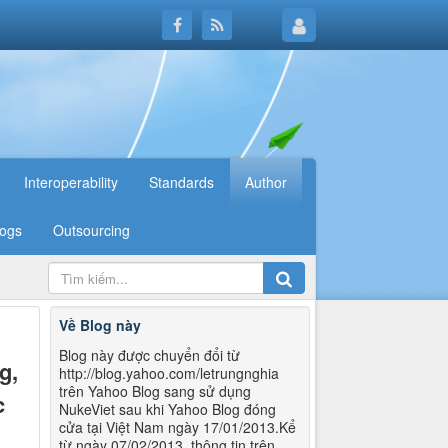
Interoperability
Standards
Author
logs
Outsourcing
Về Blog này
Blog này được chuyển đổi từ
g,
http://blog.yahoo.com/letrungnghia
trên Yahoo Blog sang sử dụng
c
NukeViet sau khi Yahoo Blog đóng
cửa tại Việt Nam ngày 17/01/2013.Kể
từ ngày 07/02/2013, thông tin trên