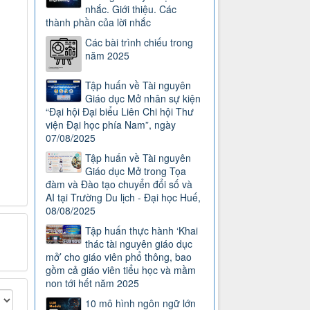
nhắc. Giới thiệu. Các
thành phần của lời nhắc
Các bài trình chiếu trong
năm 2025
Tập huấn về Tài nguyên
Giáo dục Mở nhân sự kiện
“Đại hội Đại biểu Liên Chi hội Thư
viện Đại học phía Nam”, ngày
07/08/2025
Tập huấn về Tài nguyên
Giáo dục Mở trong Tọa
đàm và Đào tạo chuyển đổi số và
AI tại Trường Du lịch - Đại học Huế,
08/08/2025
Tập huấn thực hành ‘Khai
thác tài nguyên giáo dục
mở’ cho giáo viên phổ thông, bao
gồm cả giáo viên tiểu học và mầm
non tới hết năm 2025
10 mô hình ngôn ngữ lớn