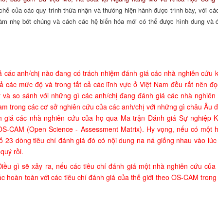
hế của các quy trình thừa nhận và thưởng hiện hành được trình bày, với các
làm nhẹ bớt chúng và cách các hệ biến hóa mới có thể được hình dung và 
cả
các anh/chị nào
đang
có trách nhiệm đánh giá
các nhà
nghiên cứu
cả các mứ
c độ
và trong tất cả các lĩnh vực
ở Việt Nam đều rất nên đọ
ày và so sánh với những gì các anh/chị đang đánh giá các nhà nghiên
am trong các cơ sở nghiên cứu của các anh/chị với những gì châu Âu 
h giá các nhà nghiên cứu của họ qua Ma trận Đánh giá Sự nghiệp 
OS-CAM (Open Science - Assessment Matrix).
Hy vọng, nếu có một 
số 23 dòng tiêu chí đánh giá đó có nội dung na ná giống nhau vào lúc
 quý rồi.
Điều gì sẽ xảy ra, nếu các tiêu chí đánh giá một nhà nghiên cứu của 
c hoàn toàn với các tiêu chí đánh giá của thế giới theo OS-CAM trong 