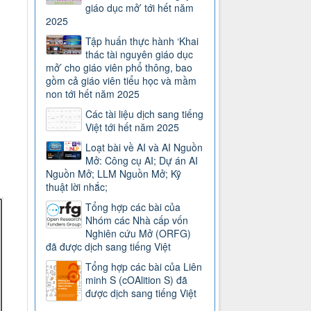
giáo dục mở’ tới hết năm
2025
Tập huấn thực hành ‘Khai
thác tài nguyên giáo dục
mở’ cho giáo viên phổ thông, bao
gồm cả giáo viên tiểu học và mầm
non tới hết năm 2025
Các tài liệu dịch sang tiếng
Việt tới hết năm 2025
Loạt bài về AI và AI Nguồn
Mở: Công cụ AI; Dự án AI
Nguồn Mở; LLM Nguồn Mở; Kỹ
thuật lời nhắc;
Tổng hợp các bài của
Nhóm các Nhà cấp vốn
Nghiên cứu Mở (ORFG)
đã được dịch sang tiếng Việt
Tổng hợp các bài của Liên
minh S (cOAlition S) đã
được dịch sang tiếng Việt