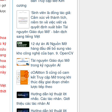
dẫn Truy cập Mở Kim
 gợi
cương
được
‘Sinh viên là đồng tác giả:
Cảm xúc về thành tích,
niềm tin về việc viết và
quyết định xuất bản Tài
nguyên Giáo dục Mở’ - bản dịch
sang tiếng Việt
khoa
c kỹ
12 dự án AI Nguồn Mở
hàng đầu để bổ sung vào
 cứu
kho công nghệ của bạn. 9. OpenCV
đang
Tài nguyên Giáo dục Mở
Khoa
trong kỷ nguyên AI
hoặc
 này
cOAlition S củng cố cam
kết Truy cập Mở trong khi
thúc đẩy giai đoạn chiến
Việt
lược tiếp theo
thời
Hướng dẫn kỹ thuật lời
nhắc. Các tác nhân. Giới
thiệu các tác nhân AI
Hướng dẫn kỹ thuật lời