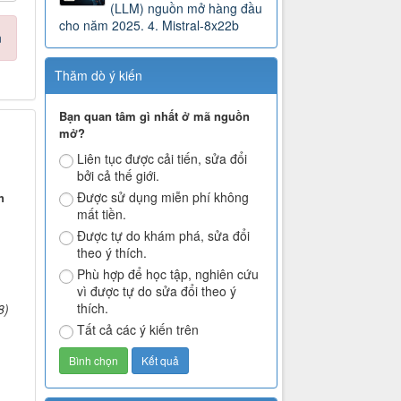
(LLM) nguồn mở hàng đầu
cho năm 2025. 4. Mistral-8x22b
n
Thăm dò ý kiến
Bạn quan tâm gì nhất ở mã nguồn
mở?
Liên tục được cải tiến, sửa đổi
bởi cả thế giới.
Được sử dụng miễn phí không
h
mất tiền.
Được tự do khám phá, sửa đổi
theo ý thích.
Phù hợp để học tập, nghiên cứu
vì được tự do sửa đổi theo ý
thích.
8)
Tất cả các ý kiến trên