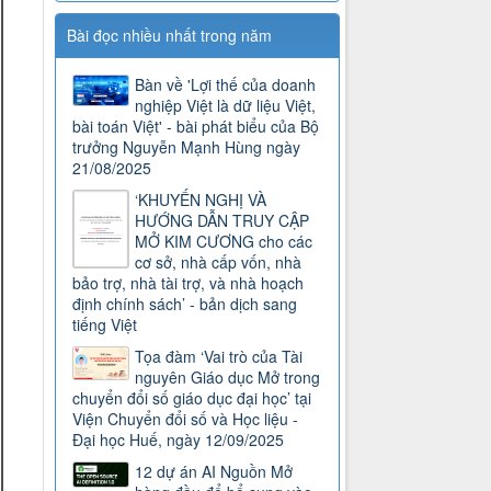
Bài đọc nhiều nhất trong năm
Bàn về 'Lợi thế của doanh
nghiệp Việt là dữ liệu Việt,
bài toán Việt' - bài phát biểu của Bộ
trưởng Nguyễn Mạnh Hùng ngày
21/08/2025
‘KHUYẾN NGHỊ VÀ
HƯỚNG DẪN TRUY CẬP
MỞ KIM CƯƠNG cho các
cơ sở, nhà cấp vốn, nhà
bảo trợ, nhà tài trợ, và nhà hoạch
định chính sách’ - bản dịch sang
tiếng Việt
Tọa đàm ‘Vai trò của Tài
nguyên Giáo dục Mở trong
chuyển đổi số giáo dục đại học’ tại
Viện Chuyển đổi số và Học liệu -
Đại học Huế, ngày 12/09/2025
12 dự án AI Nguồn Mở