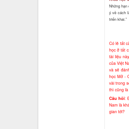
Những hạn c
ý về cách 
”
triển khai.
Có lẽ tất 
học
ở tất 
tài liệu n
của Việt N
và sẽ
đán
học Mở - 
vài trong 
thì cũng là
Câu hỏi
: 
Nam là khá
gian tới?