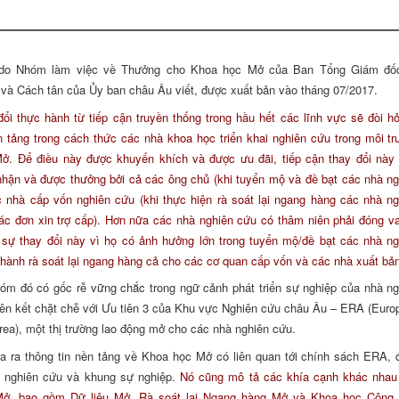
u do Nhóm làm việc về Thưởng cho Khoa học Mở của Ban Tổng Giám đố
và Cách tân của Ủy ban châu Âu viết, được xuất bản vào tháng 07/2017.
đổi thực hành từ tiếp cận truyền thống trong hầu hết các lĩnh vực sẽ đòi h
n tảng trong cách thức các nhà khoa học triển khai nghiên cứu trong môi t
Mở
. Để điều
này được khuyến khích và được ưu đãi, tiếp cận thay đổi này 
hận và được thưởng bởi cả các ông chủ (khi tuyển mộ và đề bạt các nhà ng
 nhà cấp vốn nghiên cứu (khi thực hiện rà soát lại ngang hàng các nhà ng
ác đơn xin trợ cấp). Hơn nữa các nhà nghiên cứu có thâm niên phải đóng va
 sự thay đổi này vì họ có ảnh hưởng lớn trong tuyển mộ/đề bạt các nhà ng
 hành rà soát lại ngang hàng cả cho các cơ quan cấp vốn và các nhà xuất bả
óm đó có gốc rễ vững chắc trong ngữ cảnh phát triển sự nghiệp của nhà ng
iên kết chặt chễ với Ưu tiên 3 của Khu vực Nghiên cứu châu Âu – ERA (Euro
ea), một thị trường lao động mở cho các nhà nghiên cứu.
 ra thông tin nền tảng về Khoa học Mở có liên quan tới chính sách ERA, 
à nghiên cứu và khung sự nghiệp
.
Nó cũng mô tả các khía cạnh khác nhau
Mở
,
bao gồm Dữ liệu Mở, Rà soát lại Ngang hàng Mở và Khoa học Công 