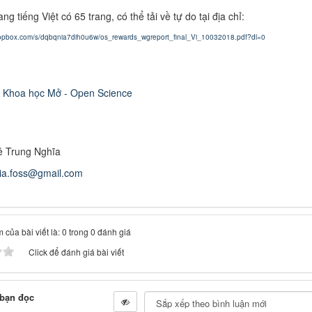
ng tiếng Việt có 65 trang, có thể tải về tự do tại địa chỉ:
ropbox.com/s/dqbqnia7dih0u6w/os_rewards_wgreport_final_Vi_10032018.pdf?dl=0
Khoa học Mở - Open Science
ê Trung Nghĩa
hia.foss@gmail.com
 của bài viết là: 0 trong 0 đánh giá
Click để đánh giá bài viết
 bạn đọc