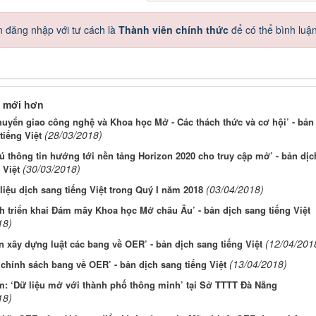
 đăng nhập với tư cách là
Thành viên chính thức
để có thể bình luậ
 mới hơn
huyển giao công nghệ và Khoa học Mở - Các thách thức và cơ hội’ - bản
(28/03/2018)
tiếng Việt
ú thông tin hướng tới nền tảng Horizon 2020 cho truy cập mở’ - bản dịc
(30/03/2018)
 Việt
(03/04/2018)
 liệu dịch sang tiếng Việt trong Quý I năm 2018
nh triển khai Đám mây Khoa học Mở châu Âu’ - bản dịch sang tiếng Việt
18)
(12/04/201
n xây dựng luật các bang về OER’ - bản dịch sang tiếng Việt
(13/04/2018)
 chính sách bang về OER’ - bản dịch sang tiếng Việt
m: ‘Dữ liệu mở với thành phố thông minh’ tại Sở TTTT Đà Nẵng
18)