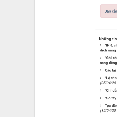
Bạn cần
Những tin
‘IPR, c
dịch sang 
‘Ghi ch
sang tiếng
Các tài
‘Lộ trì
(05/04/20
‘Chỉ dẫ
‘Sổ tay
Tọa đà
(15/04/20