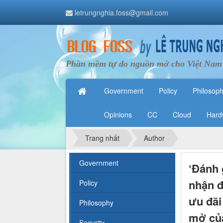
letrungnghia.foss@gmail.com
Phần mềm tự do nguồn mở cho Việt Nam
Government
Policy
Philosop
Opinions
CC
Cloud
Hard
Trang nhất
Author
Government
‘Đánh 
nhận đ
Policy
ưu đãi
Philosophy
mở của
Security