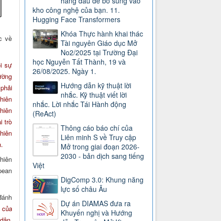
hàng đầu để bổ sung vào
kho công nghệ của bạn. 11.
Hugging Face Transformers
Khóa Thực hành khai thác
c về
Tài nguyên Giáo dục Mở
No2/2025 tại Trường Đại
học Nguyễn Tất Thành, 19 và
ỏi sự
26/08/2025. Ngày 1.
rường
Hướng dẫn kỹ thuật lời
phải
nhắc. Kỹ thuật viết lời
hiên
nhắc. Lời nhắc Tái Hành động
hiên
(ReAct)
i trò
Thông cáo báo chí của
hiên
Liên minh S về Truy cập
n
.
Mở trong giai đoạn 2026-
2030 - bản dịch sang tiếng
hiên
Việt
pean
DigComp 3.0: Khung năng
lực số châu Âu
đánh
Dự án DIAMAS đưa ra
 của
Khuyến nghị và Hướng
dân.