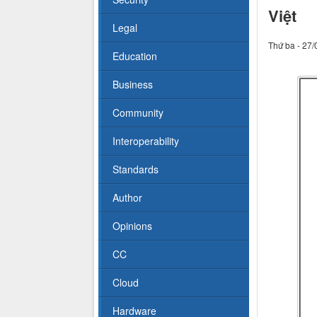
Việt
Legal
Thứ ba - 27/
Education
Business
Community
Interoperability
Standards
Author
Opinions
CC
Cloud
Hardware