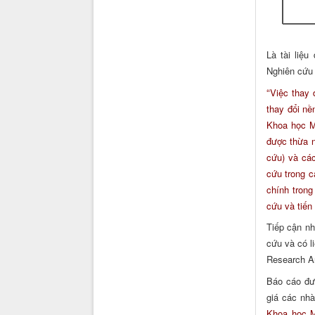
Là tài liệ
Nghiên cứu 
“
Việc thay 
thay đổi nề
Khoa học 
được thừa n
cứu) và các
cứu trong c
chính trong
cứu và tiến
Tiếp cận nh
cứu và có l
Research Ar
Báo cáo đưa
giá các nh
Khoa học 