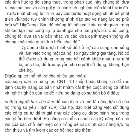
các tình huống đời sống thực, trong phần cuối này chúng tôi đưa
ra các bài học và các gợi ý từ các kinh nghiệm triển khai trước đó.
Trước nhất chúng tôi trình bày các bước hoạt động chính để
phát
triển và/hoặc tùy chỉnh
chương trình
đào tạo về
năng lực số phù
hợp với DigComp. Sau đó chúng tôi nêu vài khía cạnh quan trọng
khi tạo lập một công cụ tự
đánh giá cho
năng lực số
. Cuối cùng,
chúng tôi đưa ra vài cân nhắc về các khía cạnh truyền thông và
chung khác của quá trình triển khai đó.
”
“
DigComp đã được thiết kế để hỗ trợ các công dân sống
và làm việc trong một xã hội số ngày càng gia tăng. Nó có
thể được sử dụng trong các bối cảnh khác nhau như một
bộ xúc tác, để trao quyền cho người sử dụng, không hạn
chế họ.
DigComp có thể hỗ trợ cho nhiều tác nhân:
các công dân
có năng lực CNTT-TT thấp hoặc không có để xác
định các kỹ năng cơ bản nhất nhằm cải thiện cuộc sống cá nhân
và nghề nghiệp của họ để hiểu họ đang có sự tiến bộ ở đâu;
những người tìm việc làm
để xác định và mô tả năng lực số của
họ trong sơ yếu lí lịch (CV) của họ, đặc biệt bằng việc sử dụng
các công cụ tự đánh giá như các công cụ được minh họa trong
các phần bên dưới. Họ cũng có thể so sánh các kỹ năng của họ
với của các chỗ làm việc còn trống để xác định các năng lực họ
còn thiếu và tìm kiếm các cơ hội học tập thêm.