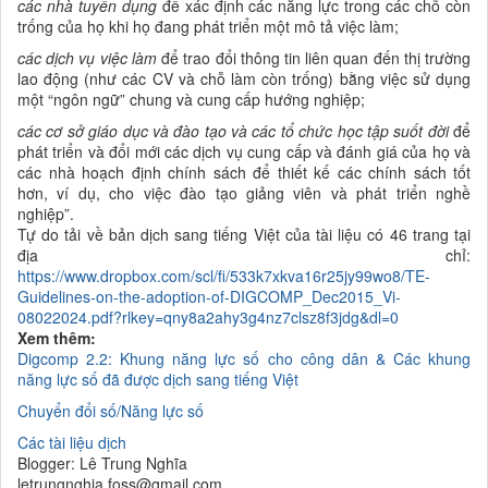
các nhà tuyển dụng
để xác định các năng lực trong các chỗ còn
trống của họ khi họ đang phát triển một mô tả việc làm;
các dịch vụ việc làm
để trao đổi thông tin liên quan đến
thị trường
lao động (như các CV và chỗ làm còn trống) bằng việc sử dụng
một “
ngôn ngữ” chung và cung cấp hướng nghiệp;
các
cơ sở
giáo dục và
đào tạo và các tổ chức
học tập suốt đời
để
phát triển và đổi mới các dịch vụ cung cấp và
đánh giá của họ và
các nhà
hoạch định chính sách để thiết kế các chính sách tốt
hơn, ví dụ, cho việc
đào tạo giảng viên và
phát triển nghề
nghiệp
”.
Tự do tải về bản dịch sang tiếng Việt của tài liệu có 46 trang tại
địa chỉ:
https://www.dropbox.com/scl/fi/533k7xkva16r25jy99wo8/TE-
Guidelines-on-the-adoption-of-DIGCOMP_Dec2015_Vi-
08022024.pdf?rlkey=qny8a2ahy3g4nz7clsz8f3jdg&dl=0
Xem thêm:
Digcomp 2.2: Khung năng lực số cho công dân & Các khung
năng lực số đã được dịch sang tiếng Việt
Chuyển đổi số/Năng lực số
Các tài liệu dịch
Blogger: Lê Trung Nghĩa
letrungnghia.foss@gmail.com