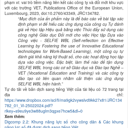
phạm vi: vai trò tiềm năng liên kết các công ty và đổi mới khu vực
với các trường VET, Publications Office of the European Union,
Luxembourg, 2023, doi:10.2760/43349, JRC134782.
“
Mục đích của ấn phẩm này là để báo cáo về bài tập xác
định phạm vi để hiểu các ứng dụng của công cụ Tự
đánh
giá về Học tập Hiệu quả bằng việc Thúc đẩy sử dụng các
công nghệ Giáo dục Đổi mới cho việc Học tập Dựa vào
Công việc -
SELFIE WBL (Self-reflection on Effective
Learning by Fostering the use of Innovative Educational
technologies for Work-Based Learning), một công cụ tự
đánh giá khả năng kỹ thuật số, cho các hoạt động học tập
dựa vào công việc. Đặc biệt, làm thế nào để tận dụng
SELFIE WBL trong các
cơ sở Giáo dục và Đào tạo Nghề –
VET
(Vocational Education and Training)
và các công ty
đào tạo có liên quan nhằm cải thiện các ứng dụng
SELFIE WBL hiện hành.
”
Tự do tải về bản dịch sang tiếng Việt của tài liệu có 72 trang tại
địa chỉ:
https://www.dropbox.com/scl/fi/ma9gk2vywslvd9kk27x81/JRC134
782_01_Vi-25022024.pdf?
rlkey=s9eu9ye3w88uglm3qgxe7hcw5&dl=0
Xem thêm:
Digcomp 2.2: Khung năng lực số cho công dân & Các khung
năng lực số đã được dịch sang tiếng Việt