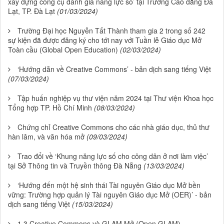
xây dựng công cụ đánh giá năng lực số’ tại Trường Cao đẳng Đà
Lạt, TP. Đà Lạt
(01/03/2024)
Trường Đại học Nguyễn Tất Thành tham gia 2 trong số 242
sự kiện đã được đăng ký cho tới nay với Tuần lễ Giáo dục Mở
Toàn cầu (Global Open Education)
(02/03/2024)
‘Hướng dẫn về Creative Commons’ - bản dịch sang tiếng Việt
(07/03/2024)
Tập huấn nghiệp vụ thư viện năm 2024 tại Thư viện Khoa học
Tổng hợp TP. Hồ Chí Minh
(08/03/2024)
Chứng chỉ Creative Commons cho các nhà giáo dục, thủ thư
hàn lâm, và văn hóa mở
(09/03/2024)
Trao đổi về ‘Khung năng lực số cho công dân ở nơi làm việc’
tại Sở Thông tin và Truyền thông Đà Nẵng
(13/03/2024)
‘Hướng đến một hệ sinh thái Tài nguyên Giáo dục Mở bền
vững: Trường hợp quản lý Tài nguyên Giáo dục Mở (OER)’ - bản
dịch sang tiếng Việt
(15/03/2024)
1.3 Creative Commons và GLAM Mở (Open GLAM)