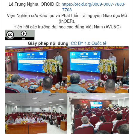
Lê Trung Nghĩa. ORCID iD:
https://orcid.org/0009-0007-7683-
7703
Viện Nghiên cứu Đào tạo và Phát triển Tài nguyên Giáo dục Mở
(InOER),
Hiệp hội các trường đại học cao đẳng Việt Nam (AVU&C)
Giấy phép
nội dung
:
CC BY 4.0 Quốc tế