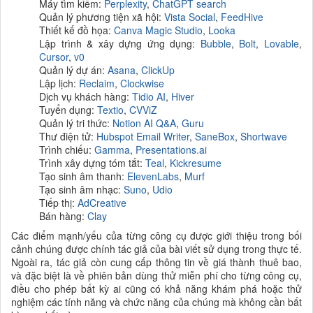
Máy tìm kiếm:
Perplexity
,
ChatGPT search
Quản lý phương tiện xã hội:
Vista Social
,
FeedHive
Thiết kế đồ họa:
Canva Magic Studio
,
Looka
Lập trình & xây dựng ứng dụng:
Bubble
,
Bolt
,
Lovable
,
Cursor
,
v0
Quản lý dự án:
Asana
, ‎
ClickUp
Lập lịch:
Reclaim
,
Clockwise
Dịch vụ khách hàng:
Tidio AI
,
Hiver
Tuyển dụng:
Textio
,
CVViZ
Quản lý tri thức:
Notion AI Q&A
,
Guru
Thư điện tử:
Hubspot Email Writer
,
SaneBox
,
Shortwave
Trình chiếu:
Gamma
,
Presentations.ai
Trình xây dựng tóm tắt:
Teal
,
Kickresume
Tạo sinh âm thanh:
ElevenLabs
,
Murf
Tạo sinh âm nhạc:
Suno
,
Udio
Tiếp thị:
AdCreative
Bán hàng:
Clay
Các điểm mạnh/yếu của từng công cụ được giới thiệu trong bối
cảnh chúng được chính tác giả của bài viết sử dụng trong thực tế.
Ngoài ra, tác giả còn cung cấp thông tin về giá thành thuê bao,
và đặc biệt là về phiên bản dùng thử miễn phí cho từng công cụ,
điều cho phép bất kỳ ai cũng có khả năng khám phá hoặc thử
nghiệm các tính năng và chức năng của chúng mà không cần bất