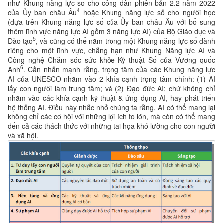
như Khung năng lực số cho công dân phiên bản 2.2 năm 2022
4
của
Ủy ban châu Âu
hoặc Khung
năng lực số cho người học
(dựa trên Khung năng lực số của
Ủy ban châu Âu với bổ sung
thêm lĩnh vực
năng lực AI gồm 3 năng lực AI
) của Bộ Giáo dục và
5
Đào tạo
, và cũng có thể nằm trong một Khung năng lực số dành
riêng cho một lĩnh vực, chẳng hạn như Khung Năng lực AI và
Công nghệ Chăm sóc sức khỏe Kỹ thuật Số của Vương quốc
6
Anh
. Cần nhấn mạnh rằng, trọng tâm của các Khung
năng lực
AI của UNESCO nhằm vào 2 khía cạnh trọng tâm chính: (1) AI
lấy con người làm trung tâm; và (2) Đạo đức AI; chứ không chỉ
nhằm vào các khía cạnh kỹ thuật & ứng dụng AI, hay
phát triển
hệ thống AI. Điều này nhắc nhở chúng ta rằng, AI có thể mang lại
không chỉ các cơ hội với những lợi ích to lớn, mà còn có thể mang
đến cả các thách thức với những tai họa khó lường cho con người
và xã hội.