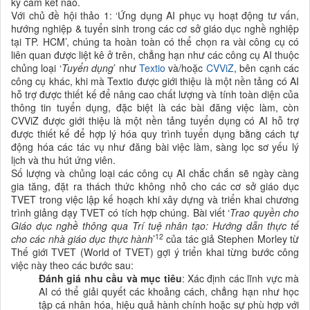
kỳ cam kết nào.
Với chủ đề hội thảo 1: ‘Ứng dụng AI phục vụ hoạt động tư vấn,
hướng nghiệp & tuyển sinh trong các cơ sở giáo dục nghề nghiệp
tại TP. HCM’, chúng ta hoàn toàn có thể chọn ra vài công cụ có
liên quan được liệt kê ở trên, chẳng hạn như các công cụ AI thuộc
chủng loại ‘
Tuyển dụng
’ như
Textio
và/hoặc
CVViZ
, bên cạnh các
công cụ khác, khi mà Textio được giới thiệu là một nền tảng có AI
hỗ trợ được thiết kế để nâng cao chất lượng và tính toàn diện của
thông tin tuyển dụng, đặc biệt là các bài đăng việc làm, còn
CVViZ được giới thiệu là một nền tảng tuyển dụng có AI hỗ trợ
được thiết kế để hợp lý hóa quy trình tuyển dụng bằng cách tự
động hóa các tác vụ như đăng bài việc làm, sàng lọc sơ yếu lý
lịch và thu hút ứng viên.
Số lượng và chủng loại các công cụ AI chắc chắn sẽ ngày càng
gia tăng, đặt ra thách thức không nhỏ cho các cơ sở giáo dục
TVET trong việc lập kế hoạch khi xây dựng và triển khai chương
trình giảng dạy TVET có tích hợp chúng. Bài viết ‘
Trao quyền cho
Giáo dục nghề thông qua Trí tuệ nhân tạo: Hướng dẫn thực tế
12
cho các nhà giáo dục thực hành
’
của tác giả Stephen Morley từ
Thế giới TVET (World of TVET) gợi ý triển khai từng bước công
việc này theo các bước sau:
Đánh giá nhu cầu và mục tiêu
: Xác định các lĩnh vực mà
AI có thể giải quyết các khoảng cách, chẳng hạn như học
tập cá nhân hóa, hiệu quả hành chính hoặc sự phù hợp với