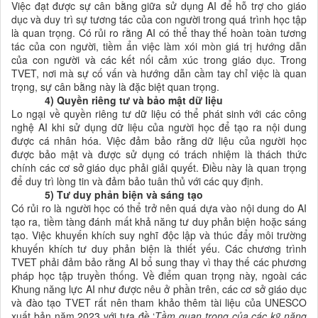
Việc đạt được sự cân bằng giữa sử dụng AI để hỗ trợ cho giáo
dục và duy trì sự tương tác của con người trong quá trình học tập
là quan trọng. Có
rủi ro rằng AI có thể thay thế hoàn toàn tương
tác của con người, tiềm ẩn việc làm xói mòn giá trị hướng dẫn
của con người và các kết nối cảm xúc trong giáo dục. Trong
TVET, nơi mà sự cố vấn và hướng dẫn cầm tay chỉ việc là quan
trọng, sự cân bằng này là đặc biệt quan trọng.
4) Quyền riêng tư và bảo mật dữ liệu
Lo ngại về quyền riêng tư dữ liệu có thể phát sinh với các công
nghệ AI khi sử dụng dữ liệu của người học để tạo ra nội dung
được cá nhân hóa. Việc đảm bảo rằng dữ liệu của người học
được bảo mật và được sử dụng có trách nhiệm là thách thức
chính các cơ sở giáo dục phải giải quyết. Điều này là quan trọng
để duy trì lòng tin và đảm bảo tuân thủ với các quy định.
5) Tư duy phản biện và sáng tạo
Có
rủi ro là người học có thể trở nên quá dựa vào nội dung do AI
tạo ra, tiềm tàng đánh mất khả năng tư duy phản biện hoặc sáng
tạo. Việc khuyến khích suy nghĩ độc lập và thúc đẩy môi trường
khuyến khích tư duy phản biện là thiết yếu. Các chương trình
TVET phải đảm bảo rằng AI bổ sung thay vì thay thế các phương
pháp học tập truyền thống. Về điểm quan trọng này, ngoài các
Khung năng lực AI như được nêu ở phần trên, các
cơ sở
giáo dục
và
đào tạo TVET rất nên tham khảo thêm tài liệu của UNESCO
xuất bản năm 2023 với tựa đề ‘
Tầm quan trọng của các
kỹ năng