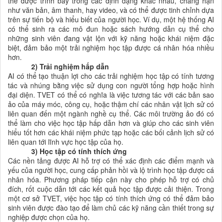
thể được trình bày trong các định dạng khác nhau, chẳng hạn
như văn bản, âm thanh, hay video, và có thể được tinh chỉnh dựa
trên sự tiến bộ và hiểu biết của người học. Ví dụ, một hệ thống AI
có thể sinh ra các mô đun hoặc sách hướng dẫn cụ thể cho
những sinh viên đang vật lộn với kỹ năng hoặc khái niệm đặc
biệt, đảm bảo một trải nghiệm học tập được cá nhân hóa nhiều
hơn.
2) Trải nghiệm hấp dẫn
AI có thể tạo thuận lợi cho các trải nghiệm học tập có tính tương
tác và nhúng bằng việc sử dụng con người tổng hợp hoặc hình
đại diện. TVET có thể có nghĩa là việc tương tác với các bản sao
ảo của máy móc, công cụ, hoặc thậm chí các nhân vật lịch sử có
liên quan đến một ngành nghề cụ thể. Các môi trường ảo đó có
thể làm cho việc học tập hấp dẫn hơn và giúp cho các sinh viên
hiểu tốt hơn các khái niệm phức tạp hoặc các bối cảnh lịch sử có
liên quan tới lĩnh vực học tập của họ.
3) Học tập có tính thích ứng
Các nền tảng được AI hỗ trợ có thể xác định các điểm mạnh và
yếu của người học, cung cấp phản hồi và lộ trình học tập được cá
nhân hóa. Phương pháp tiếp cận này cho phép hỗ trợ có chủ
đích, rốt cuộc dẫn tới các kết quả học tập được cải thiện. Trong
một cơ sở TVET, việc học tập có tính thích ứng có thể đảm bảo
sinh viên được đào tạo để làm chủ các kỹ năng cần thiết trong sự
nghiệp được chọn của họ.