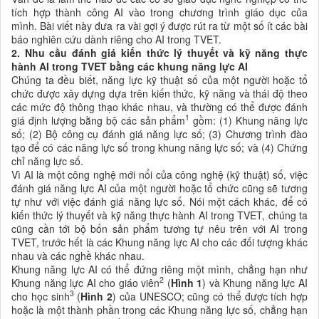
tích hợp thành công AI vào trong chương trình giáo dục của
mình. Bài viết này đưa ra vài gợi ý được rút ra từ một số ít các bài
báo nghiên cứu dành riêng cho AI trong TVET.
2. Nhu cầu đánh giá kiến thức lý thuyết và kỹ năng thực
hành AI trong TVET bằng các khung năng lực AI
Chúng ta đều biết, năng lực kỹ thuật số của một người hoặc tổ
chức được xây dựng dựa trên kiến thức, kỹ năng và thái độ theo
các mức độ thông thạo khác nhau, và thường có thể được đánh
1
giá định lượng bằng bộ các sản phẩm
gồm: (1) Khung năng lực
số; (2) Bộ công cụ đánh giá năng lực số; (3) Chương trình đào
tạo để có các năng lực số trong khung năng lực số; và (4) Chứng
chỉ năng lực số.
Vì AI là một công nghệ mới nổi của công nghệ (kỹ thuật) số, việc
đánh giá năng lực AI của một người hoặc tổ chức cũng sẽ tương
tự như với việc đánh giá năng lực số. Nói một cách khác, để có
kiến thức lý thuyết và kỹ năng thực hành AI trong TVET, chúng ta
cũng cần tới bộ bốn sản phẩm tương tự nêu trên với AI trong
TVET, trước hết là các Khung năng lực AI cho các đối tượng khác
nhau và các nghề khác nhau.
Khung năng lực AI có thể đứng riêng một mình, chẳng hạn như
2
Khung năng lực AI cho giáo viên
(
Hình 1
) và Khung năng lực AI
3
cho học sinh
(
Hình 2
) của UNESCO; cũng có thể được tích hợp
hoặc là một thành phần trong các Khung năng lực số, chẳng hạn