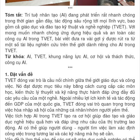
***
Tóm tắt
: Trí tuệ nhân tạo (AI) đang phát triển rất nhanh chóng
trong thời gian gần đây, tác động sâu rộng tới mọi lĩnh vực, bao
gồm cả giáo dục và đào tạo kỹ thuật và nghề nghiệp (TVET). Với
mong muốn nhanh chóng ứng dụng hiệu quả và an toàn các
công cụ AI trong TVET, bài viết đưa ra vài gợi ý được rút ra từ
một số tài liệu nghiên cứu trên thế giới dành riêng cho AI trong
TVET.
Từ khóa
: AI, TVET, khung năng lực AI, cơ hội và thách thức,
công cụ AI.
***
1. Đặt vấn đề
TVET đóng vai trò là cầu nối chính giữa thế giới giáo dục và công
việc. Nó đạt được mục tiêu này bằng cách cung cấp các môn
học, kiến thức lý thuyết và kỹ năng thực hành đáp ứng đầy đủ
các yêu cầu của một nghề. Ngoài nhiều lợi ích kinh tế và tác động
đến GDP của một quốc gia, TVET đóng vai trò quan trọng trong
việc hòa nhập xã hội của những cá nhân/nhóm người yếm thế.
Việc tích hợp AI trong TVET tạo ra cơ hội giúp đào tạo và giáo
dục nghề hiệu quả hơn và đáp ứng nhu cầu của thị trường lao
động. AI có thể giúp người dùng - người tìm việc làm xác định
công việc trong tương lai và các kỹ năng mà họ sẽ cần.
Vấn đề là làm thế nào để các cơ sở giáo dục nghề nghiệp có thể