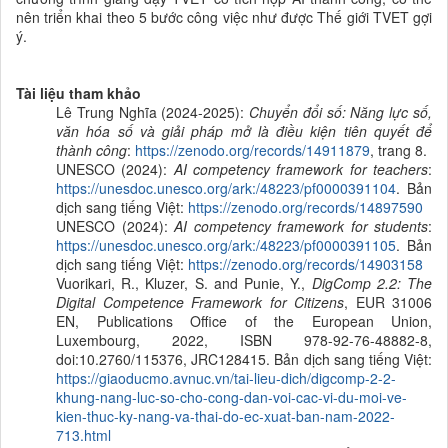
nên triển khai theo 5 bước công việc như được Thế giới TVET gợi
ý.
Tài liệu tham khảo
Lê Trung Nghĩa
(
2024-2025
):
Chuyển đổi số: Năng lực số,
văn hóa số và giải pháp mở là điều kiện tiên quyết để
thành công
:
https://zenodo.org/records/14911879
, trang 8.
UNESCO (2024):
AI competency framework for teachers
:
https://unesdoc.unesco.org/ark:/48223/pf0000391104
. Bản
dịch sang tiếng Việt:
https://zenodo.org/records/14897590
UNESCO (2024):
AI competency framework for students
:
https://unesdoc.unesco.org/ark:/48223/pf0000391105
. Bản
dịch sang tiếng Việt:
https://zenodo.org/records/14903158
Vuorikari, R., Kluzer, S. and Punie, Y.,
DigComp 2.2: The
Digital Competence Framework for Citizens
, EUR 31006
EN, Publications Office of the European Union,
Luxembourg, 2022, ISBN 978-92-76-48882-8,
doi:10.2760/115376, JRC128415. Bản dịch sang tiếng Việt:
https://giaoducmo.avnuc.vn/tai-lieu-dich/digcomp-2-2-
khung-nang-luc-so-cho-cong-dan-voi-cac-vi-du-moi-ve-
kien-thuc-ky-nang-va-thai-do-ec-xuat-ban-nam-2022-
713.html