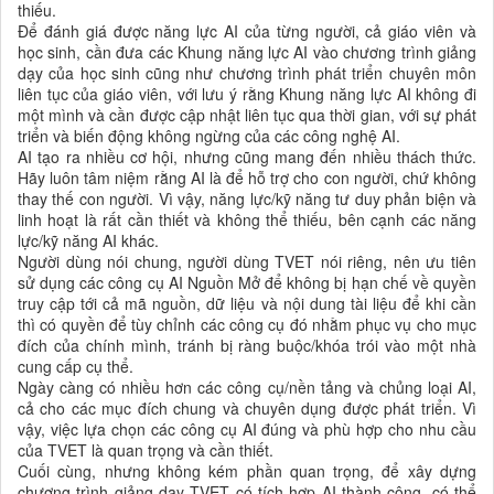
thiếu.
Để đánh giá được năng lực AI của từng người, cả giáo viên và
học sinh, cần đưa các Khung năng lực AI vào chương trình giảng
dạy của học sinh cũng như chương trình phát triển chuyên môn
liên tục của giáo viên, với lưu ý rằng Khung năng lực AI không đi
một mình và cần được cập nhật liên tục qua thời gian, với sự phát
triển và biến động không ngừng của các công nghệ AI.
AI tạo ra nhiều cơ hội, nhưng cũng mang đến nhiều thách thức.
Hãy luôn tâm niệm rằng AI là để hỗ trợ cho con người, chứ không
thay thế con người. Vì vậy, năng lực/kỹ năng tư duy phản biện và
linh hoạt là rất cần thiết và không thể thiếu, bên cạnh các năng
lực/kỹ năng AI khác.
Người dùng nói chung, người dùng TVET nói riêng, nên ưu tiên
sử dụng các công cụ AI Nguồn Mở để không bị hạn chế về quyền
truy cập tới cả mã nguồn, dữ liệu và nội dung tài liệu để khi cần
thì có quyền để tùy chỉnh các công cụ đó nhằm phục vụ cho mục
đích của chính mình, tránh bị ràng buộc/khóa trói vào một nhà
cung cấp cụ thể.
Ngày càng có nhiều hơn các công cụ/nền tảng và chủng loại AI,
cả cho các mục đích chung và chuyên dụng được phát triển. Vì
vậy, việc lựa chọn các công cụ AI đúng và phù hợp cho nhu cầu
của TVET là quan trọng và cần thiết.
Cuối cùng, nhưng không kém phần quan trọng, để xây dựng
chương trình giảng dạy TVET có tích hợp AI thành công, có thể