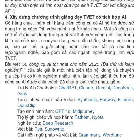
tư duy phản biện và linh hoạt của học sinh TVET đối với
năng lực
10
AI
’
.
4. Xây dựng chương trình giảng dạy TVET có tích hợp AI
Có hàng chục, thậm chí hàng trăm công cụ có AI hỗ trợ được sử
dụng trong cách lĩnh vực/ngành nghề khác nhau. Một số công cụ
có thể được sử dụng trong một vài lĩnh vực cùng một lúc, trong
khi một số khác là chuyên dụng, và chắc chắn, không một công
cụ nào có thể là giải pháp hoàn hảo cho tất cả các lĩnh
vực/ngành nghề, bao gồm cả các ngành nghề trong lĩnh vực
TVET.
Bài viết ‘
50 công cụ AI tốt nhất cho năm 2025 (Đã thử và kiểm
11
nghiệm)
’
của tác giả là một nhà biên tập nội dung và chuyên
gia tiếp thị có kinh nghiệm nhiều năm làm việc, giới thiệu hơn 50
công cụ AI được chia thành 23 chủng loại khác nhau, gồm:
Trợ lý AI (Chatbots):
ChatGPT
,
Claude
,
Gemini
,
DeepSeek
,
Grok
Tạo sinh và soạn thảo Video:
Synthesia
,
Runway
,
Filmora
,
OpusClip
Tạo sinh hình ảnh:
GPT-4o
,
Midjourney
Trợ lý ghi chép và họp hành:
Fathom
,
Nyota
Nghiên cứu:
Deep Research
Viết bài:
Rytr
,
Sudowrite
Cải thiện ngữ pháp và viết bài:
Grammarly
,
Wordtune