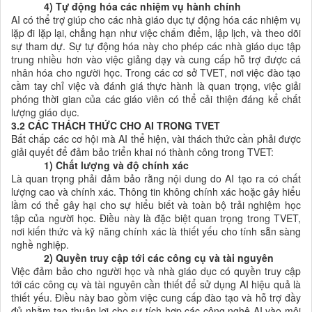
4) Tự động hóa các nhiệm vụ hành chính
AI có thể trợ giúp cho các nhà giáo dục tự động hóa các nhiệm vụ
lặp đi lặp lại, chẳng hạn như việc chấm điểm, lập lịch, và theo dõi
sự tham dự. Sự tự động hóa này cho phép các nhà giáo dục tập
trung nhiều hơn vào việc giảng dạy và cung cấp hỗ trợ được cá
nhân hóa cho người học. Trong các cơ sở TVET, nơi việc đào tạo
cầm tay chỉ việc và đánh giá thực hành là quan trọng, việc giải
phóng thời gian của các giáo viên có thể cải thiện đáng kể chất
lượng giáo dục.
3.2 CÁC THÁCH THỨC CHO AI TRONG TVET
Bất chấp các cơ hội mà AI thể hiện, vài thách thức cần phải được
giải quyết để đảm bảo triển khai nó thành công trong TVET:
1) Chất lượng và độ chính xác
Là quan trọng phải đảm bảo rằng nội dung do AI tạo ra có chất
lượng cao và chính xác. Thông tin không chính xác hoặc gây hiểu
lầm có thể gây hại cho sự hiểu biết và toàn bộ trải nghiệm học
tập của người học. Điều này là đặc biệt quan trọng trong TVET,
nơi kiến thức và kỹ năng chính xác là thiết yếu cho tính sẵn sàng
nghề nghiệp.
2) Quyền truy cập tới các công cụ và tài nguyên
Việc đảm bảo cho người học và nhà giáo dục có quyền truy cập
tới các công cụ và tài nguyên cần thiết để sử dụng AI hiệu quả là
thiết yếu. Điều này bao gồm việc cung cấp đào tạo và hỗ trợ đầy
đủ nhằm tạo thuận lợi cho sự tích hợp các công nghệ AI vào môi