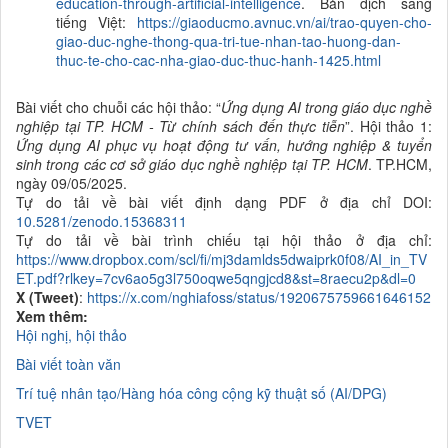
education-through-artificial-intelligence
. Bản dịch sang
tiếng Việt:
https://giaoducmo.avnuc.vn/ai/trao-quyen-cho-
giao-duc-nghe-thong-qua-tri-tue-nhan-tao-huong-dan-
thuc-te-cho-cac-nha-giao-duc-thuc-hanh-1425.html
Bài viết cho chuỗi các hội thảo: “
Ứng dụng AI trong giáo dục nghề
nghiệp tại TP. HCM - Từ chính sách đến thực tiễn
”. Hội thảo 1:
Ứng dụng AI phục vụ hoạt động tư vấn, hướng nghiệp & tuyển
sinh trong các cơ sở giáo dục nghề nghiệp tại TP. HCM
. TP.HCM,
ngày 09/05/2025.
Tự do tải về bài viết định dạng PDF ở địa chỉ DOI:
10.5281/zenodo.15368311
Tự do tải về bài trình chiếu tại hội thảo ở địa chỉ:
https://www.dropbox.com/scl/fi/mj3damlds5dwaiprk0f08/AI_in_TV
ET.pdf?rlkey=7cv6ao5g3l750oqwe5qngjcd8&st=8raecu2p&dl=0
X (Tweet)
:
https://x.com/nghiafoss/status/1920675759661646152
Xem thêm:
Hội nghị, hội thảo
Bài viết toàn văn
Trí tuệ nhân tạo/Hàng hóa công cộng kỹ thuật số (AI/DPG)
TVET