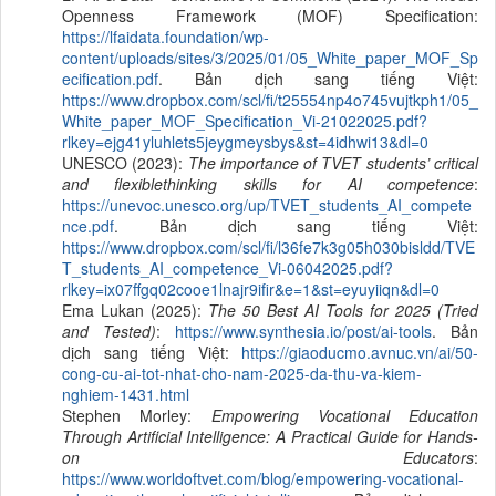
Openness Framework (MOF) Specification:
https://lfaidata.foundation/wp-
content/uploads/sites/3/2025/01/05_White_paper_MOF_Sp
ecification.pdf
. Bản dịch sang tiếng Việt:
https://www.dropbox.com/scl/fi/t25554np4o745vujtkph1/05_
White_paper_MOF_Specification_Vi-21022025.pdf?
rlkey=ejg41yluhlets5jeygmeysbys&st=4idhwi13&dl=0
UNESCO (2023):
The importance of TVET students’ critical
and flexiblethinking skills for AI competence
:
https://unevoc.unesco.org/up/TVET_students_AI_compete
nce.pdf
. Bản dịch sang tiếng Việt:
https://www.dropbox.com/scl/fi/l36fe7k3g05h030bisldd/TVE
T_students_AI_competence_Vi-06042025.pdf?
rlkey=ix07ffgq02cooe1lnajr9ifir&e=1&st=eyuyiiqn&dl=0
Ema Lukan (2025):
The 50 Best AI Tools for 2025 (Tried
and Tested)
:
https://www.synthesia.io/post/ai-tools
. Bản
dịch sang tiếng Việt:
https://giaoducmo.avnuc.vn/ai/50-
cong-cu-ai-tot-nhat-cho-nam-2025-da-thu-va-kiem-
nghiem-1431.html
Stephen Morley:
Empowering Vocational Education
Through Artificial Intelligence: A Practical Guide for Hands-
on Educators
:
https://www.worldoftvet.com/blog/empowering-vocational-