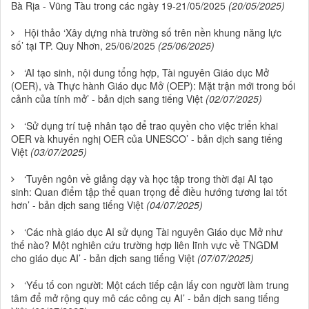
Bà Rịa - Vũng Tàu trong các ngày 19-21/05/2025
(20/05/2025)
Hội thảo ‘Xây dựng nhà trường số trên nền khung năng lực
số’ tại TP. Quy Nhơn, 25/06/2025
(25/06/2025)
‘AI tạo sinh, nội dung tổng hợp, Tài nguyên Giáo dục Mở
(OER), và Thực hành Giáo dục Mở (OEP): Mặt trận mới trong bối
cảnh của tính mở’ - bản dịch sang tiếng Việt
(02/07/2025)
‘Sử dụng trí tuệ nhân tạo để trao quyền cho việc triển khai
OER và khuyến nghị OER của UNESCO’ - bản dịch sang tiếng
Việt
(03/07/2025)
‘Tuyên ngôn về giảng dạy và học tập trong thời đại AI tạo
sinh: Quan điểm tập thể quan trọng để điều hướng tương lai tốt
hơn’ - bản dịch sang tiếng Việt
(04/07/2025)
‘Các nhà giáo dục AI sử dụng Tài nguyên Giáo dục Mở như
thế nào? Một nghiên cứu trường hợp liên lĩnh vực về TNGDM
cho giáo dục AI’ - bản dịch sang tiếng Việt
(07/07/2025)
‘Yếu tố con người: Một cách tiếp cận lấy con người làm trung
tâm để mở rộng quy mô các công cụ AI’ - bản dịch sang tiếng