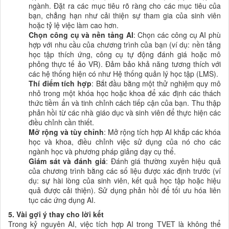
ngành. Đặt ra các mục tiêu rõ ràng cho các mục tiêu của
bạn, chẳng hạn như cải thiện sự tham gia của sinh viên
hoặc tỷ lệ việc làm cao hơn.
Chọn công cụ và nền tảng AI
: Chọn các công cụ AI phù
hợp với nhu cầu của chương trình của bạn (ví dụ: nền tảng
học tập thích ứng, công cụ tự động đánh giá hoặc mô
phỏng thực tế ảo VR). Đảm bảo khả năng tương thích với
các hệ thống hiện có như Hệ thống quản lý học tập (LMS).
Thí điểm tích hợp
: Bắt đầu bằng một thử nghiệm quy mô
nhỏ trong một khóa học hoặc khoa để xác định các thách
thức tiềm ẩn và tinh chỉnh cách tiếp cận của bạn. Thu thập
phản hồi từ các nhà giáo dục và sinh viên để thực hiện các
điều chỉnh cần thiết.
Mở rộng và tùy chỉnh
: Mở rộng tích hợp AI khắp các khóa
học và khoa, điều chỉnh việc sử dụng của nó cho các
ngành học và phương pháp giảng dạy cụ thể.
Giám sát và đánh giá
: Đánh giá thường xuyên hiệu quả
của chương trình bằng các số liệu được xác định trước (ví
dụ: sự hài lòng của sinh viên, kết quả học tập hoặc hiệu
quả được cải thiện). Sử dụng phản hồi để tối ưu hóa liên
tục các ứng dụng AI.
5. Vài gợi ý thay cho lời kết
Trong kỷ nguyên AI, việc tích hợp AI trong TVET là không thể