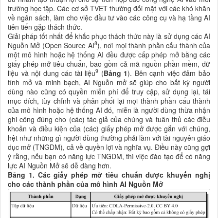
trường học tập. Các cơ sở TVET thường đối mặt với các khó khăn
về ngân sách, làm cho việc đầu tư vào các công cụ và hạ tầng AI
tiên tiến gặp thách thức.
Giải pháp tốt nhất để khắc phục thách thức này là sử dụng các AI
8
Nguồn Mở (Open Source AI
), nơi mọi thành phần cấu thành của
một mô hình hoặc hệ thống AI đều được cấp phép mở bằng các
giấy phép mở tiêu chuẩn, bao gồm cả mã nguồn phần mềm, dữ
9
liệu và nội dung các tài liệu
(
Bảng 1
). Bên cạnh việc đảm bảo
tính mở và minh bạch, AI Nguồn mở sẽ giúp cho bất kỳ người
dùng nào cũng có quyền miễn phí để truy cập, sử dụng lại, tái
mục đích, tùy chỉnh và phân phối lại mọi thành phần cấu thành
của mô hình hoặc hệ thống AI đó, miễn là người dùng thừa nhận
ghi công đúng cho (các) tác giả của chúng và tuân thủ các điều
khoản và điều kiện của (các) giấy phép mở được gắn với chúng,
hệt như những gì người dùng thường phải làm với tài nguyên giáo
dục mở (TNGDM), cả về quyền lợi và nghĩa vụ. Điều này cũng gợi
ý rằng, nếu bạn có năng lực TNGDM, thì việc đào tạo để có năng
lực AI Nguồn Mở sẽ dễ dàng hơn.
Bảng 1. Các giấy phép mở tiêu chuẩn được khuyến nghị
cho các thành phần của mô hình AI Nguồn Mở