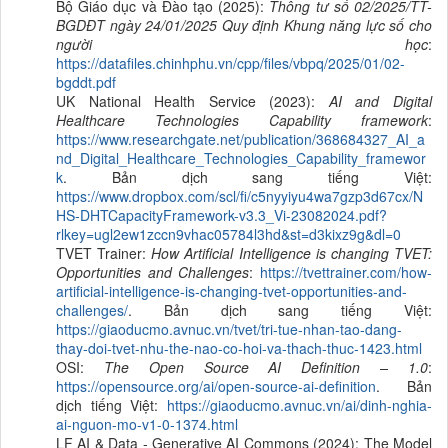
Bộ Giáo dục và Đào tạo (2025):
Thông tư số 02/2025/TT-
BGDĐT ngày 24/01/2025 Quy định Khung năng lực số cho
người học
:
https://datafiles.chinhphu.vn/cpp/files/vbpq/2025/01/02-
bgddt.pdf
UK National Health Service (2023):
AI and Digital
Healthcare Technologies Capability framework
:
https://www.researchgate.net/publication/368684327_AI_a
nd_Digital_Healthcare_Technologies_Capability_framewor
k
. Bản dịch sang tiếng Việt:
https://www.dropbox.com/scl/fi/c5nyyiyu4wa7gzp3d67cx/N
HS-DHTCapacityFramework-v3.3_Vi-23082024.pdf?
rlkey=ugl2ew1zccn9vhac05784l3hd&st=d3kixz9g&dl=0
TVET Trainer:
How Artificial Intelligence is changing TVET:
Opportunities and Challenges
:
https://tvettrainer.com/how-
artificial-intelligence-is-changing-tvet-opportunities-and-
challenges/
. Bản dịch sang tiếng Việt:
https://giaoducmo.avnuc.vn/tvet/tri-tue-nhan-tao-dang-
thay-doi-tvet-nhu-the-nao-co-hoi-va-thach-thuc-1423.html
OSI:
The Open Source AI Definition – 1.0
:
https://opensource.org/ai/open-source-ai-definition
. Bản
dịch tiếng Việt:
https://giaoducmo.avnuc.vn/ai/dinh-nghia-
ai-nguon-mo-v1-0-1374.html
LF AI & Data - Generative AI Commons (2024): The Model