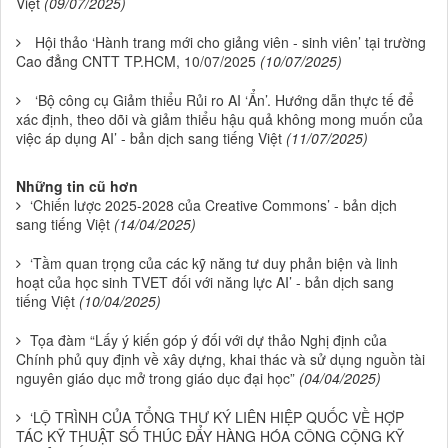
Việt
(09/07/2025)
Hội thảo ‘Hành trang mới cho giảng viên - sinh viên’ tại trường
Cao đẳng CNTT TP.HCM, 10/07/2025
(10/07/2025)
‘Bộ công cụ Giảm thiểu Rủi ro AI ‘Ẩn’. Hướng dẫn thực tế để
xác định, theo dõi và giảm thiểu hậu quả không mong muốn của
việc áp dụng AI’ - bản dịch sang tiếng Việt
(11/07/2025)
Những tin cũ hơn
‘Chiến lược 2025-2028 của Creative Commons’ - bản dịch
sang tiếng Việt
(14/04/2025)
‘Tầm quan trọng của các kỹ năng tư duy phản biện và linh
hoạt của học sinh TVET đối với năng lực AI’ - bản dịch sang
tiếng Việt
(10/04/2025)
Tọa đàm “Lấy ý kiến góp ý đối với dự thảo Nghị định của
Chính phủ quy định về xây dựng, khai thác và sử dụng nguồn tài
nguyên giáo dục mở trong giáo dục đại học”
(04/04/2025)
‘LỘ TRÌNH CỦA TỔNG THƯ KÝ LIÊN HIỆP QUỐC VỀ HỢP
TÁC KỸ THUẬT SỐ THÚC ĐẨY HÀNG HÓA CÔNG CỘNG KỸ