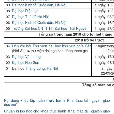
09
Đại
học Kinh tế Quốc dân, Hà Nội
1 ngày, 15/
08
Đại học Điện
lực
1 ngày, 10/
07
Đại
học Thủ đô Hà Nội
1 ngày, 08/
06
Đại
học Kinh tế Quốc dân, Hà Nội
1 ngày, 16/
05
Trường
Đại
học
CNTT-TT, Đại học Thái Nguyên
1 ngày, 27/
Tổng số trong năm 2019 cho tới hết tháng 
2018 trở về trước
04
Liên chi hội Thư viện đại học khu vực phía Bắc
7 ngày tron
(NALA), 34 thư viện đại học-cao đẳng tham gia
08/20
03
Đại
học Văn Lang
1 ngày, 17/
02
Đại
học Hoa Sen
1 ngày, 03/
01
Đại học
Thăng Long
,
Hà Nội
2 ngày 
22/09/2
Tổng số toàn bộ 
Nội dung khóa
tập huấn
thực hành
‘K
hai thác tài nguyên giáo
dục mở’
C
huẩn bị lớp học cho khóa thực hành ‘Khai thác tài nguyên giáo