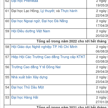
62
Đại học Phenikaa
2 ngày 
19/05/2
61
Đại học Lạc Hồng,
Lý thuyết
; và
Thực hành
2 ngày 
22/04/2
60
Đại
học Ngoại ngữ, Đại học Đà Nẵng
2 ngày 
17/04/2
59
Hội Điều dưỡng Việt Nam
2 ngày 
20/02/2
Tổng số trong năm 2022 cho tới hết tháng 
58
Hội Giáo dục Nghề nghiệp TP. Hồ Chí Minh
2 ngày 
06/08/2
57
Hiệp Hội Các Trường Cao đẳng Trung cấp
KTKT
2 ngày 
03/08/2
56
Trường Cao đẳng Y tế Đồng Nai
2 ngày 
29/04/2
55
Nhà xuất bản Xây dựng
2 ngày 
23/04/2
54
Đại
học Thủ Dầu Một
2 ngày 
16/03/2
53
Đại
học Hàng Hải
2 ngày 
27/01/2
Tổng số trong năm 2021 cho tới hết tháng 