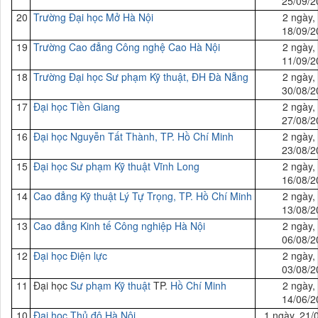
25/09/2
20
Trường Đại học Mở Hà Nội
2 ngày,
18/09/2
19
Trường Cao đẳng Công nghệ Cao Hà Nội
2 ngày,
11/09/2
18
Trường Đ
ại
học Sư phạm Kỹ thuật, ĐH Đà Nẵng
2 ngày,
30/08/2
17
Đại
học Tiền Giang
2 ngày,
27/08/2
16
Đại
học Nguyễn Tất Thành, TP. Hồ Chí Minh
2 ngày,
23/08/2
15
Đại
học Sư phạm Kỹ thuật Vĩnh Long
2 ngày,
16/08/2
14
Cao đẳng Kỹ thuật Lý Tự Trọng, TP. Hồ Chí Minh
2 ngày,
13/08/2
13
Cao đẳng Kinh tế Công nghiệp Hà Nội
2 ngày,
06/08/2
12
Đại
học Điện lực
2 ngày,
03/08/2
11
Đại
học
Sư phạm Kỹ thuật
TP.
Hồ Chí Minh
2 ngày,
14/06/2
10
Đại
học Thủ đô Hà Nội
1 ngày, 21/