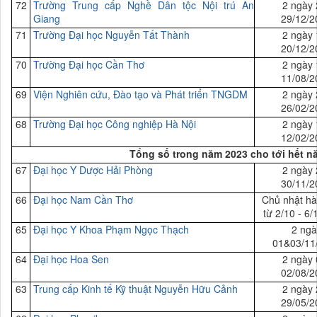
72
Trường Trung cấp Nghề Dân tộc Nội trú An
2 ngày 
Giang
29/12/2
71
Trường Đại học Nguyễn Tất Thành
2 ngày 
20/12/2
70
Trường Đại học Cần Thơ
2 ngày 
11/08/2
69
Viện Nghiên cứu, Đào tạo và Phát triển TNGDM
2 ngày 
26/02/2
68
Trường Đại học Công nghiệp Hà Nội
2 ngày 
12/02/2
Tổng số trong năm 2023 cho tới hết n
67
Đại
học Y Dược Hải Phòng
2 ngày 
30/11/2
66
Đại
học Nam Cần Thơ
Chủ nhật hà
từ 2/10 - 6
65
Đại
học Y Khoa Phạm Ngọc Thạch
2 ngà
01&03/11
64
Đại học
Hoa Sen
2 ngày 
02/08/2
63
Trung cấp Kinh tế Kỹ thuật Nguyễn Hữu Cảnh
2 ngày 
29/05/2