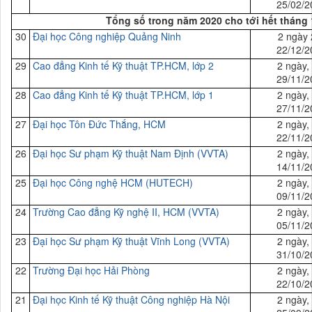
25/02/2
Tổng số trong năm 2020 cho tới hết tháng 
30
Đại học
Công nghiệp Quảng Ninh
2 ngày 
22/12/2
29
Cao đẳng Kinh tế Kỹ thuật TP.HCM,
lớp 2
2 ngày,
29/11/2
28
Cao đẳng Kinh tế Kỹ thuật TP.HCM,
lớp 1
2 ngày,
27/11/2
27
Đại
học Tôn Đức Thắng, HCM
2 ngày,
22/11/2
26
Đại
học Sư phạm Kỹ thuật Nam Định (VVTA)
2 ngày,
14/11/2
25
Đại
học Công nghệ HCM (HUTECH)
2 ngày,
09/11/2
24
Trường Cao đẳng Kỹ nghệ II, HCM (VVTA)
2 ngày,
05/11/2
23
Đại
học Sư phạm Kỹ thuật Vĩnh Long (VVTA)
2 ngày,
31/10/2
22
Trường Đại học Hải Phòng
2 ngày,
22/10/2
21
Đại học Kinh tế
Kỹ thuật
Công nghiệp Hà Nội
2 ngày,