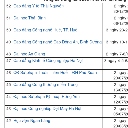
52
Cao đẳng Y tế Thái Nguyên
2 ngày 
30/12/2
51
Đại
học Thái Bình
2 ngày 
06/12/2
50
Cao đẳng Công nghệ Huế, TP. Huế
3 ngày 23-2
49
Cao đẳng Công nghệ Cao Đồng An, Bình Dương
3 ngày 10-1
48
Đại
học An Giang
2 ngày 7-8/
47
Cao đẳng Kinh tế Công nghiệp Hà Nội
3 ngày 4-5-6
46
CĐ Sư phạm Thừa Thiên Huế + ĐH Phú Xuân
2 ngày 
29/07/2
45
Cao đẳng Công thương miền Trung
2 ngày 
16/07/2
44
Đại
học Sư phạm Kỹ thuật Hưng Yên
2 ngày 
12/07/2
43
Đại
học Công nghiệp Dệt May Hà Nội
2 ngày 
05/07/2
42
Học viện Ngân hàng
2 ngày 
20/06/2