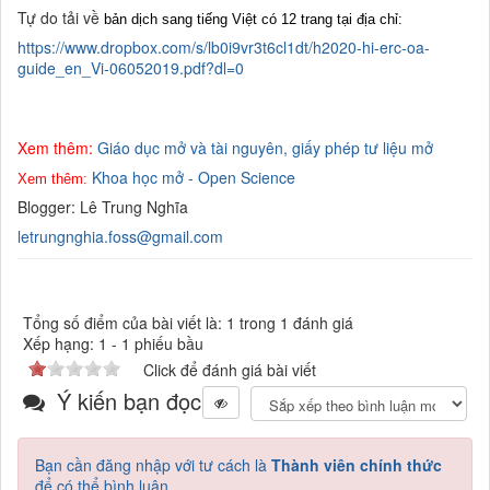
Tự do tải về
bản dịch sang tiếng Việt
có 12 trang tại địa chỉ:
https://www.dropbox.com/s/lb0i9vr3t6cl1dt/h2020-hi-erc-oa-
guide_en_Vi-06052019.pdf?dl=0
Xem thêm:
Giáo dục mở và tài nguyên, giấy phép tư liệu mở
Khoa học mở - Open Science
Xem thêm:
Blogger: Lê Trung Nghĩa
letrungnghia.foss@gmail.com
Tổng số điểm của bài viết là: 1 trong 1 đánh giá
Xếp hạng:
1
-
1
phiếu bầu
Click để đánh giá bài viết
Ý kiến bạn đọc
Bạn cần đăng nhập với tư cách là
Thành viên chính thức
để có thể bình luận