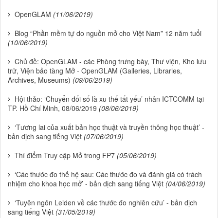
OpenGLAM
(11/06/2019)
Blog “Phần mềm tự do nguồn mở cho Việt Nam” 12 năm tuổi
(10/06/2019)
Chủ đề: OpenGLAM - các Phòng trưng bày, Thư viện, Kho lưu
trữ, Viện bảo tàng Mở - OpenGLAM (Galleries, Libraries,
Archives, Museums)
(09/06/2019)
Hội thảo: ‘Chuyển đổi số là xu thế tất yếu’ nhân ICTCOMM tại
TP. Hồ Chí Minh, 08/06/2019
(08/06/2019)
‘Tương lai của xuất bản học thuật và truyền thông học thuật’ -
bản dịch sang tiếng Việt
(07/06/2019)
Thí điểm Truy cập Mở trong FP7
(05/06/2019)
‘Các thước đo thế hệ sau: Các thước đo và đánh giá có trách
nhiệm cho khoa học mở’ - bản dịch sang tiếng Việt
(04/06/2019)
‘Tuyên ngôn Leiden về các thước đo nghiên cứu’ - bản dịch
sang tiếng Việt
(31/05/2019)