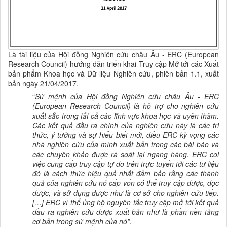
Là tài liệu của Hội đồng Nghiên cứu châu Âu - ERC (European
Research Council) hướng dẫn triển khai Truy cập Mở tới các Xuất
bản phẩm Khoa học và Dữ liệu Nghiên cứu, phiên bản 1.1, xuất
bản ngày 21/04/2017.
“
Sứ mệnh của Hội đồng Nghiên cứu châu Âu - ERC
(European Research Council) là hỗ trợ cho nghiên cứu
xuất sắc trong tất cả các lĩnh vực khoa học và uyên thâm.
Các kết quả đầu ra chính của nghiên cứu này là các tri
thức, ý tưởng và sự hiểu biết mới, điều ERC kỳ vọng các
nhà nghiên cứu của mình xuất bản trong các bài báo và
các chuyên khảo được rà soát lại ngang hàng. ERC coi
việc cung cấp truy cập tự do trên trực tuyến tới các tư liệu
đó là cách thức hiệu quả nhất đảm bảo rằng các thành
quả của nghiên cứu nó cấp vốn có thể truy cập được, đọc
được, và sử dụng được như là cơ sở cho nghiên cứu tiếp.
[…] ERC vì thể ủng hộ nguyên tắc truy cập mở tới kết quả
đầu ra nghiên cứu được xuất bản như là phần nền tảng
cơ bản trong sứ mệnh của nó”.