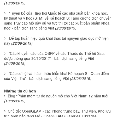
(18/06/2019)
‘Tuyên bố của Hiệp hội Quốc tế các nhà xuất bản khoa học,
kỹ thuật và y học (STM) về Kế hoạch S: Tăng cường dịch chuyển
sang Truy cập Mở đầy đủ và tức thì tới các xuất bản phẩm khoa
học’ - bản dịch sang tiếng Việt
(20/06/2019)
Để tập huấn hiệu quả khai thác tài nguyên giáo dục mở hiện
nay
(22/06/2019)
‘Các khuyến cáo của OSPP về các Thước đo Thế hệ Sau,
được thông qua 30/10/2017’ - bản dịch sang tiếng Việt
(24/06/2019)
‘Các cơ hội và thách thức triển khai Kế hoạch S - Quan điểm
của Viện Trẻ’ - bản dịch sang tiếng Việt
(26/06/2019)
Những tin cũ hơn
Blog “Phần mềm tự do nguồn mở cho Việt Nam” 12 năm tuổi
(10/06/2019)
Chủ đề: OpenGLAM - các Phòng trưng bày, Thư viện, Kho lưu
trữ, Viện bảo tàng Mở - OpenGLAM (Galleries, Libraries,