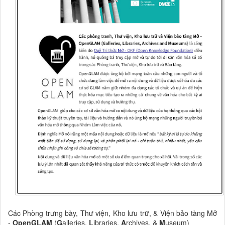
Các Phòng trưng bày, Thư viện, Kho lưu trữ, & Viện bảo tàng Mở
-
OpenGLAM
(
G
alleries,
L
ibraries,
A
rchives, &
M
useum)