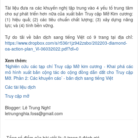
Tài liệu đưa ra các
khuyến nghị
tập trung
vào 4 yếu tố trung tâm
cho sự
phát triển
hơn nữa của
xuất bản Truy cập Mở
Kim cương
:
(1)
hiệu quả;
(2)
các tiêu chuẩn chất lượng;
(3)
xây dựng
năng
lực;
và
(4)
tính bền vững.
Tự do tải về bản dịch sang tiếng Việt có 9 trang tại địa chỉ:
https://www.dropbox.com/s/r536r1jz942zsbo/202203-diamond-
oa-action-plan_Vi-06032022.pdf?dl=0
Xem thêm:
‘Nghiên cứu các tạp chí Truy cập Mở kim cương - Khai phá các
mô hình xuất bản cộng tác do cộng đồng dẫn dắt cho Truy cập
Mở. Phần 2: Các khuyến cáo’ - bản dịch sang tiếng Việt
Các tài liệu dịch
Truy cập mở
Blogger: Lê Trung Nghĩ
letrungnghia.foss@gmail.com
Tổng số điểm của bài viết là: 0 trong 0 đánh giá