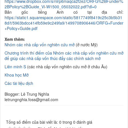
https://www.dropbox.com/s/nlrp6maqca2fzez/ORFG%2BFunder%
2BPolicy%2BGuide_Vi-W1500_05032022.pdf?dl=0
Bản gốc tiếng Anh có tại địa chỉ:
https://static1.squarespace.com/static/5817749f8419c25c3b5b31
8d/t/5963bdcc414fb59e9c249fa9/1499708906446/ORFG+Funder
+Policy+Guide.pdf
Xem thêm:
Nhóm các nhà cấp vốn nghiên cứu mở
(ở nước Mỹ)
Chương trình thí điểm của Nhóm các nhà cấp vốn nghiên cứu mở
để giúp các nhà cấp vốn thúc đẩy các chính sách mở
Liên minh S
(các nhà cấp vốn nghiên cứu mở ở châu Âu)
Khoa học Mở
Các tài liệu dịch
Blogger: Lê Trung Nghĩa
letrungnghia.foss@gmail.com
Tổng số điểm của bài viết là: 0 trong 0 đánh giá