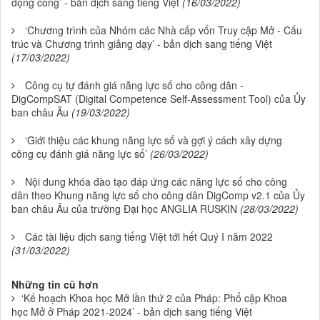
động công’ - bản dịch sang tiếng Việt
(16/03/2022)
‘Chương trình của Nhóm các Nhà cấp vốn Truy cập Mở - Cấu
trúc và Chương trình giảng dạy’ - bản dịch sang tiếng Việt
(17/03/2022)
Công cụ tự đánh giá năng lực số cho công dân -
DigCompSAT (Digital Competence Self-Assessment Tool) của Ủy
ban châu Âu
(19/03/2022)
‘Giới thiệu các khung năng lực số và gợi ý cách xây dựng
công cụ đánh giá năng lực số’
(26/03/2022)
Nội dung khóa đào tạo đáp ứng các năng lực số cho công
dân theo Khung năng lực số cho công dân DigComp v2.1 của Ủy
ban châu Âu của trường Đại học ANGLIA RUSKIN
(28/03/2022)
Các tài liệu dịch sang tiếng Việt tới hết Quý I năm 2022
(31/03/2022)
Những tin cũ hơn
‘Kế hoạch Khoa học Mở lần thứ 2 của Pháp: Phổ cập Khoa
học Mở ở Pháp 2021-2024’ - bản dịch sang tiếng Việt