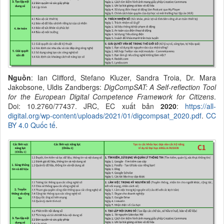
Nguồn
:
Ian Clifford, Stefano Kluzer, Sandra Troia, Dr. Mara
Jakobsone, Uldis Zandbergs:
DigCompSAT: A Self-reflection Tool
for the European Digital Competence Framework for Citizens
.
Doi: 10.2760/77437.
JRC,
EC
xuất bản
20
20
:
https://all-
digital.org/wp-content/uploads/2021/01/digcompsat_2020.pdf
.
CC
BY 4.0 Quốc tế
.