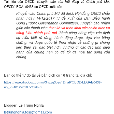
Tài liệu
của
OECD,
Khuyến cáo của Hội đồng về Chính phủ Mở
,
OECD/LEGAL/0438 do OECD
xuất bản.
Khuyến cáo Chính phủ Mở đã được Hội đồng OECD chấp
nhận ngày 14/12/2017 từ đề xuất của Ban Điều hành
Công (Public Governance Committee). Khuyến cáo nhằm
giúp các thành viên
thiết kế và triển khai các chiến lược và
sáng kiến chính phủ mở
thành công bằng việc xác định
sự hiểu biết rõ ràng, hành động được, dựa vào bằng
chứng, và được quốc tế thừa nhận về những gì chúng
kéo theo và, đặc biệt hơn, những gì các đặc tính điều
hành của chúng nên có để tối đa hóa tác động của
chúng.
Bạn có thể tự do tải về bản dịch có 16 trang tại địa chỉ:
https://www.dropbox.com/s/3hvzq3pyu12jna9/OECD-LEGAL-0438-
en_Vi-10122018.pdf?dl=0
Blogger: Lê Trung Nghĩa
letrungnghia.foss@gmail.com