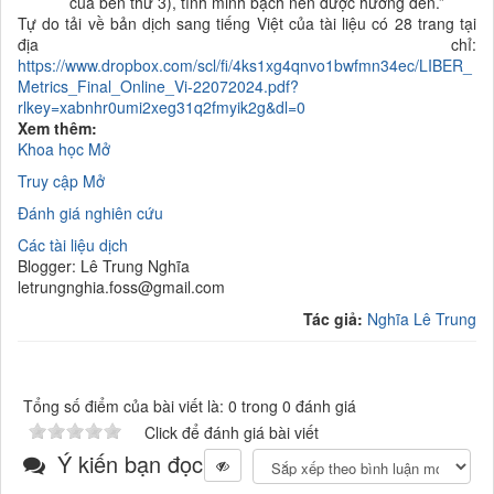
của bên thứ 3), tính minh bạch nên được hướng đến.
”
Tự do tải về bản dịch sang tiếng Việt của tài liệu có 28 trang tại
địa chỉ:
https://www.dropbox.com/scl/fi/4ks1xg4qnvo1bwfmn34ec/LIBER_
Metrics_Final_Online_Vi-22072024.pdf?
rlkey=xabnhr0umi2xeg31q2fmyik2g&dl=0
Xem thêm:
Khoa học Mở
Truy cập Mở
Đánh giá nghiên cứu
Các tài liệu dịch
Blogger: Lê Trung Nghĩa
letrungnghia.foss@gmail.com
Tác giả:
Nghĩa Lê Trung
Tổng số điểm của bài viết là: 0 trong 0 đánh giá
Click để đánh giá bài viết
Ý kiến bạn đọc