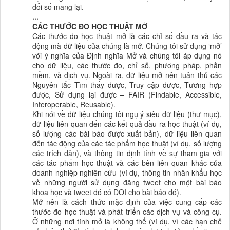
đổi số
mang lại.
...
CÁC THƯỚC ĐO HỌC THUẬT MỞ
Các thước đo học thuật mở là các chỉ số đầu ra và tác
động mà dữ liệu của chúng là mở. Chúng tôi sử dụng ‘mở’
với ý nghĩa của Định nghĩa Mở và chúng tôi áp dụng nó
cho dữ liệu, các thước đo, chỉ số, phương pháp, phần
mềm, và dịch vụ. Ngoài ra, dữ liệu mở nên tuân thủ các
Nguyên tắc Tìm thấy được, Truy cập được, Tương hợp
được, Sử dụng lại được – FAIR
(Findable, Accessible,
Interoperable, Reusable)
.
Khi nói về dữ liệu chúng tôi ngụ ý siêu dữ liệu (thư mục),
dữ liệu liên quan đến các kết quả đầu ra học thuật (ví dụ,
số lượng các bài báo được xuất bản), dữ liệu liên quan
đến tác động của các tác phẩm học thuật (ví dụ, số lượng
các trích dẫn), và thông tin định tính về sự tham gia với
các tác phẩm học thuật và các bên liên quan khác của
doanh nghiệp nghiên cứu (ví dụ, thông tin nhân khẩu học
về những người sử dụng đăng tweet cho một bài báo
khoa học và tweet đó có DOI cho bài báo đó).
Mở nên là cách thức mặc định của việc cung cấp các
thước đo học thuật và phát triển các dịch vụ và công cụ.
Ở những nơi tính mở là không thể (ví dụ, vì các hạn chế