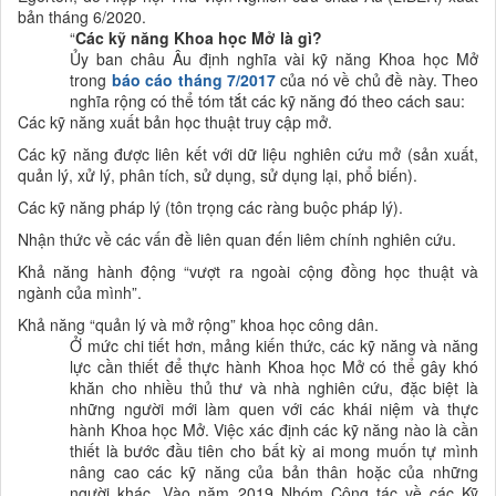
bản tháng 6/2020.
“
Các
kỹ năng Khoa học Mở là gì?
Ủy ban châu Âu định nghĩa vài kỹ năng Khoa học Mở
trong
báo cáo tháng 7/2017
của nó về chủ đề này. Theo
nghĩa rộng có thể tóm tắt các
kỹ năng đó theo cách sau:
Các kỹ năng xuất bản học thuật truy cập mở.
Các kỹ năng được liên kết với dữ liệu nghiên cứu mở (sản xuất,
quản lý, xử lý, phân tích, sử dụng, sử dụng lại, phổ biến).
Các kỹ năng pháp lý (tôn trọng các ràng buộc pháp lý).
Nhận thức về các vấn đề liên quan đến liêm chính nghiên cứu.
Khả năng hành động “vượt ra ngoài cộng đồng học thuật và
ngành của mình”.
Khả năng “quản lý và mở rộng”
khoa học công dân.
Ở mức chi tiết hơn, mảng kiến thức, các kỹ năng và năng
lực cần thiết để thực hành Khoa học Mở có thể gây khó
khăn cho nhiều thủ thư và nhà nghiên cứu, đặc biệt là
những người mới làm quen với các khái niệm và thực
hành Khoa học Mở. Việc xác định các kỹ năng nào là cần
thiết là bước đầu tiên cho bất kỳ ai mong muốn tự mình
nâng cao các kỹ năng của bản thân hoặc của những
người khác. Vào năm 2019 Nhóm Công tác về các Kỹ