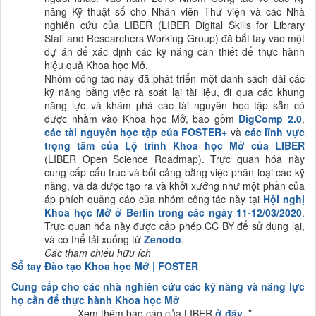
năng Kỹ thuật số cho Nhân viên Thư viện và các Nhà
nghiên cứu của LIBER (LIBER Digital Skills for Library
Staff and Researchers Working Group) đã bắt tay vào một
dự án để xác định các kỹ năng cần thiết để thực hành
hiệu quả Khoa học Mở.
Nhóm công tác này đã phát triển một danh sách dài các
kỹ năng bằng việc rà soát lại tài liệu, đi qua các khung
năng lực và khám phá các tài nguyên học tập sẵn có
được nhằm vào Khoa học Mở, bao gồm
DigComp 2.0
,
các tài nguyên học tập của FOSTER+
và
các lĩnh vực
trọng tâm của Lộ trình Khoa học Mở của LIBER
(LIBER Open Science Roadmap). Trực quan hóa này
cung cấp cấu trúc và bối cảng bằng việc phân loại các kỹ
năng, và đã được tạo ra và khởi xướng như một phần của
áp phích quảng cáo của nhóm công tác này tại
Hội nghị
Khoa học Mở ở Berlin trong các ngày 11-12/03/2020
.
Trực quan hóa này được cấp phép CC BY để sử dụng lại,
và có thể tải xuống từ
Zenodo
.
Các tham chiếu hữu ích
Sổ tay Đào tạo Khoa học Mở | FOSTER
Cung cấp cho các
nhà nghiên cứu các
kỹ năng và
năng lực
họ cần để thực hành Khoa học Mở
Xem thêm
báo cáo của LIBER
ở đây
.
”