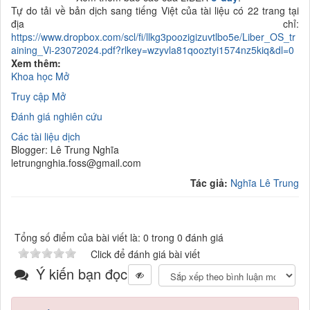
Tự do tải về bản dịch sang tiếng Việt của tài liệu có 22 trang tại
địa chỉ:
https://www.dropbox.com/scl/fi/llkg3poozigizuvtlbo5e/Liber_OS_tr
aining_Vi-23072024.pdf?rlkey=wzyvla81qooztyi1574nz5kiq&dl=0
Xem thêm:
Khoa học Mở
Truy cập Mở
Đánh giá nghiên cứu
Các tài liệu dịch
Blogger: Lê Trung Nghĩa
letrungnghia.foss@gmail.com
Tác giả:
Nghĩa Lê Trung
Tổng số điểm của bài viết là: 0 trong 0 đánh giá
Click để đánh giá bài viết
Ý kiến bạn đọc