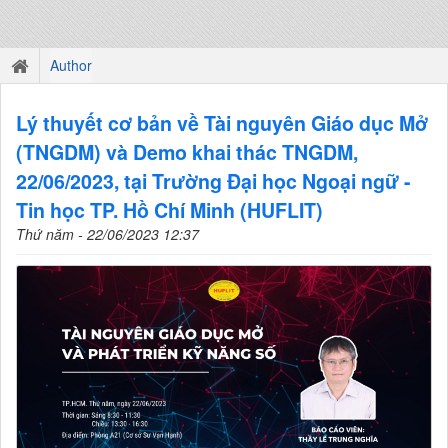
Author
Lý thuyết cơ bản về Tài nguyên Giáo dục Mở
(TNGDM) và Demo khai thác TNGDM,
22/06/2023, tại Trường Đại học Ngoại ngữ -
Tin học TP. Hồ Chí Minh (HUFLIT)
Thứ năm - 22/06/2023 12:37