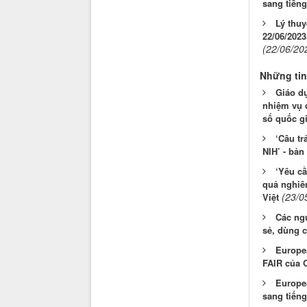
sang tiếng
Lý thu
22/06/2023
(22/06/20
Những tin
Giáo dụ
nhiệm vụ 
số quốc gi
‘Câu tr
NIH’ - bản
‘Yêu cầ
quả nghiên
(23/0
Việt
Các ngu
sẻ, dùng 
Europea
FAIR của
Europea
sang tiếng