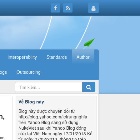
Interoperability
Standards
Author
logs
Outsourcing
Về Blog này
Blog này được chuyển đổi từ
h,
http://blog.yahoo.com/letrungnghia
trên Yahoo Blog sang sử dụng
NukeViet sau khi Yahoo Blog đóng
cửa tại Việt Nam ngày 17/01/2013.Kể
từ ngày 07/02/2013, thông tin trên