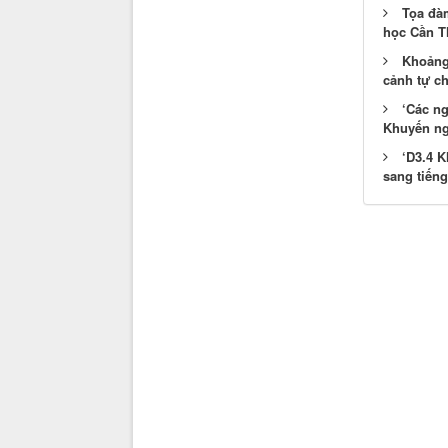
Tọa đàm
học Cần T
Khoảng 
cảnh tự c
‘Các n
Khuyến ngh
‘D3.4 K
sang tiếng