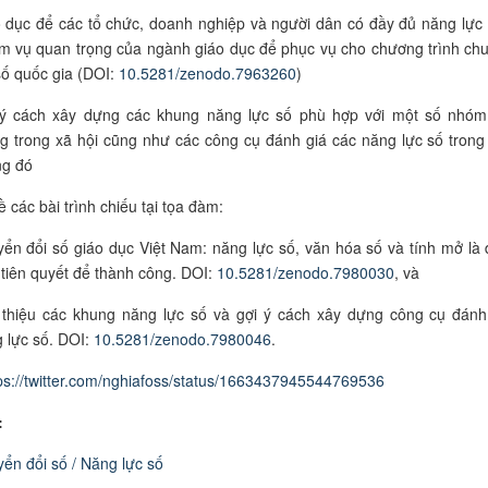
 dục để các tổ chức, doanh nghiệp và người dân có đầy đủ năng lực 
m vụ quan trọng của ngành giáo dục để phục vụ cho chương trình ch
số quốc gia (DOI:
10.5281/zenodo.7963260
)
ý cách xây dựng các khung năng lực số phù hợp với một số nhóm
g trong xã hội cũng như các công cụ đánh giá các năng lực số trong
ng đó
ề các bài trình chiếu tại tọa đàm:
ển đổi số giáo dục Việt Nam: năng lực số, văn hóa số và tính mở là 
 tiên quyết để thành công. DOI:
10.5281/zenodo.7980030
, và
 thiệu các khung năng lực số và gợi ý cách xây dựng công cụ đánh
 lực số. DOI:
10.5281/zenodo.7980046
.
ps://twitter.com/nghiafoss/status/1663437945544769536
:
ển đổi số / Năng lực số