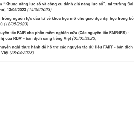
 “Khung năng lực số và công cụ đánh giá năng lực số”, tại trường Đại
(14/05/2023)
hơ, 13/05/2023
trống nguồn lực đầu tư về khoa học mở cho giáo dục đại học trong bố
(12/05/2023)
hủ
guyên tắc FAIR cho phần mềm nghiên cứu (Các nguyên tắc FAIR4RS) -
(05/05/2023)
ị của RDA’ - bản dịch sang tiếng Việt
huyến nghị thực hành để hỗ trợ các nguyên tắc dữ liệu FAIR’ - bản dịch
(28/04/2023)
 Việt