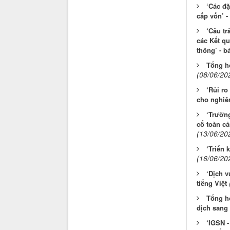
‘Các đ
cấp vốn’ -
‘Câu tr
các Kết q
thông’ - b
Tổng hợ
(08/06/20
‘Rủi ro
cho nghiên
‘Trường
cố toàn cả
(13/06/20
‘Triển 
(16/06/20
‘Dịch v
tiếng Việt
Tổng h
dịch sang 
‘IGSN -