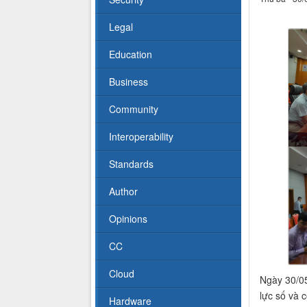
Legal
Education
Business
Community
Interoperability
Standards
Author
Opinions
CC
Cloud
Ngày 30/0
lực số và 
Hardware