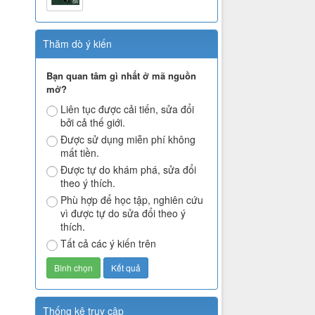
Thăm dò ý kiến
Bạn quan tâm gì nhất ở mã nguồn
mở?
Liên tục được cải tiến, sửa đổi
bởi cả thế giới.
Được sử dụng miễn phí không
mất tiền.
Được tự do khám phá, sửa đổi
theo ý thích.
Phù hợp để học tập, nghiên cứu
vì được tự do sửa đổi theo ý
thích.
Tất cả các ý kiến trên
Thống kê truy cập