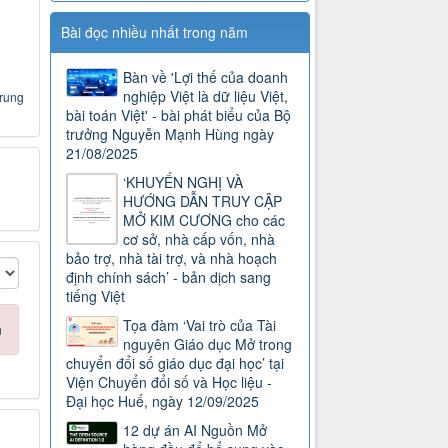
Bài đọc nhiều nhất trong năm
Bàn về 'Lợi thế của doanh
nghiệp Việt là dữ liệu Việt,
Trung
bài toán Việt' - bài phát biểu của Bộ
trưởng Nguyễn Mạnh Hùng ngày
21/08/2025
‘KHUYẾN NGHỊ VÀ
HƯỚNG DẪN TRUY CẬP
MỞ KIM CƯƠNG cho các
cơ sở, nhà cấp vốn, nhà
bảo trợ, nhà tài trợ, và nhà hoạch
định chính sách’ - bản dịch sang
tiếng Việt
Tọa đàm ‘Vai trò của Tài
n
nguyên Giáo dục Mở trong
chuyển đổi số giáo dục đại học’ tại
Viện Chuyển đổi số và Học liệu -
Đại học Huế, ngày 12/09/2025
12 dự án AI Nguồn Mở