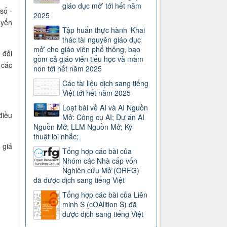
giáo dục mở’ tới hết năm
số -
2025
uyển
Tập huấn thực hành ‘Khai
thác tài nguyên giáo dục
mở’ cho giáo viên phổ thông, bao
 đối
gồm cả giáo viên tiểu học và mầm
 các
non tới hết năm 2025
Các tài liệu dịch sang tiếng
Việt tới hết năm 2025
Loạt bài về AI và AI Nguồn
điều
Mở: Công cụ AI; Dự án AI
Nguồn Mở; LLM Nguồn Mở; Kỹ
thuật lời nhắc;
 giá
Tổng hợp các bài của
Nhóm các Nhà cấp vốn
Nghiên cứu Mở (ORFG)
đã được dịch sang tiếng Việt
Tổng hợp các bài của Liên
minh S (cOAlition S) đã
được dịch sang tiếng Việt