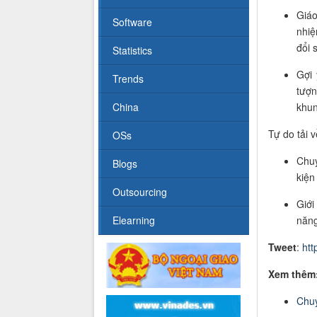
Giáo
Software
nhiệ
đổi 
Statistics
Gợi 
Trends
tượn
khu
China
Tự do tải v
OSs
Chuy
Blogs
kiện
Outsourcing
Giới
năng
Elearning
Tweet
:
htt
Xem thêm
Chuy