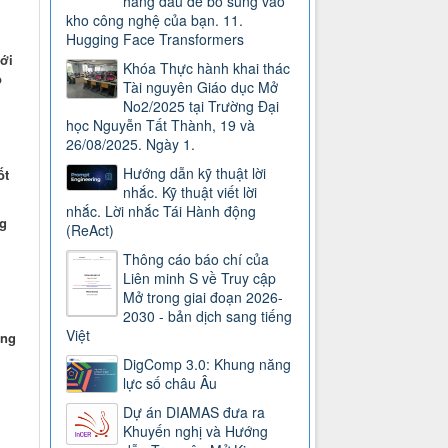
hàng đầu để bổ sung vào
kho công nghệ của bạn. 11.
Hugging Face Transformers
tới
Khóa Thực hành khai thác
o
Tài nguyên Giáo dục Mở
No2/2025 tại Trường Đại
học Nguyễn Tất Thành, 19 và
26/08/2025. Ngày 1.
Hướng dẫn kỹ thuật lời
ốt
nhắc. Kỹ thuật viết lời
nhắc. Lời nhắc Tái Hành động
ng
(ReAct)
Thông cáo báo chí của
Liên minh S về Truy cập
Mở trong giai đoạn 2026-
2030 - bản dịch sang tiếng
Việt
ang
DigComp 3.0: Khung năng
lực số châu Âu
Dự án DIAMAS đưa ra
Khuyến nghị và Hướng