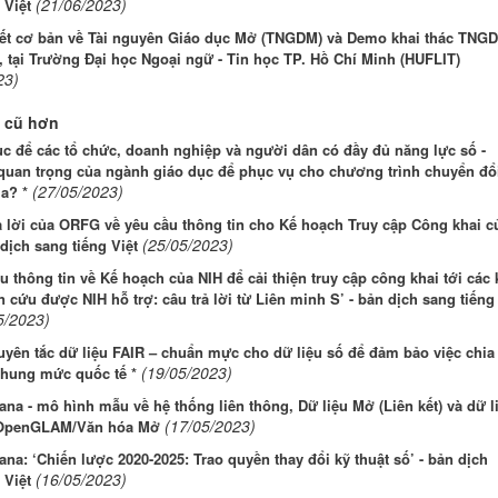
(21/06/2023)
 Việt
yết cơ bản về Tài nguyên Giáo dục Mở (TNGDM) và Demo khai thác TNG
, tại Trường Đại học Ngoại ngữ - Tin học TP. Hồ Chí Minh (HUFLIT)
23)
 cũ hơn
c để các tổ chức, doanh nghiệp và người dân có đầy đủ năng lực số -
quan trọng của ngành giáo dục để phục vụ cho chương trình chuyển đổ
(27/05/2023)
a? *
ả lời của ORFG về yêu cầu thông tin cho Kế hoạch Truy cập Công khai c
(25/05/2023)
 dịch sang tiếng Việt
u thông tin về Kế hoạch của NIH để cải thiện truy cập công khai tới các 
 cứu được NIH hỗ trợ: câu trả lời từ Liên minh S’ - bản dịch sang tiếng
5/2023)
yên tắc dữ liệu FAIR – chuẩn mực cho dữ liệu số để đảm bảo việc chia
(19/05/2023)
chung mức quốc tế *
na - mô hình mẫu về hệ thống liên thông, Dữ liệu Mở (Liên kết) và dữ l
(17/05/2023)
 OpenGLAM/Văn hóa Mở
na: ‘Chiến lược 2020-2025: Trao quyền thay đổi kỹ thuật số’ - bản dịch
(16/05/2023)
 Việt