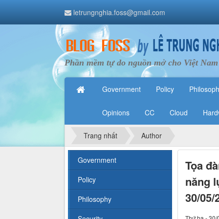
letrungnghia.foss@gmail.com
Phần mềm tự do nguồn mở cho Việt Nam
Government
Policy
Philosop
Opinions
CC
Cloud
Hard
Trang nhất
Author
Government
Tọa đà
năng l
Policy
30/05/
Philosophy
Security
Thứ ba - 30/