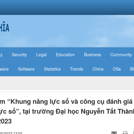
hy
Security
Legal
Education
Business
Community
ware
Software
Statistics
Trends
China
OSs
B
m “Khung năng lực số và công cụ đánh giá
ực số”, tại trường Đại học Nguyễn Tất Thàn
2023
05/2023 13:55