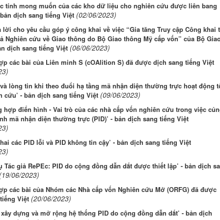
ặc tính mong muốn của các kho dữ liệu cho nghiên cứu được liên bang
(02/06/2023)
 bản dịch sang tiếng Việt
ả lời cho yêu cầu góp ý công khai về việc “Gia tăng Truy cập Công khai 
uả Nghiên cứu về Giao thông do Bộ Giao thông Mỹ cấp vốn” của Bộ Gia
(06/06/2023)
ản dịch sang tiếng Việt
p các bài của Liên minh S (cOAlition S) đã được dịch sang tiếng Việt
23)
 và lòng tin khi theo đuổi hạ tầng mã nhận diện thường trực hoạt động t
(09/06/2023)
 cứu’ - bản dịch sang tiếng Việt
 hợp điển hình - Vai trò của các nhà cấp vốn nghiên cứu trong việc củ
nh mã nhận diện thường trực (PID)’ - bản dịch sang tiếng Việt
23)
khai các PID lỗi và PID không tin cậy’ - bản dịch sang tiếng Việt
23)
ụ Tác giả RePEc: PID do cộng đồng dẫn dắt được thiết lập’ - bản dịch s
(19/06/2023)
ợp các bài của Nhóm các Nhà cấp vốn Nghiên cứu Mở (ORFG) đã được
(20/06/2023)
tiếng Việt
 xây dựng và mở rộng hệ thống PID do cộng đồng dẫn dắt’ - bản dịch