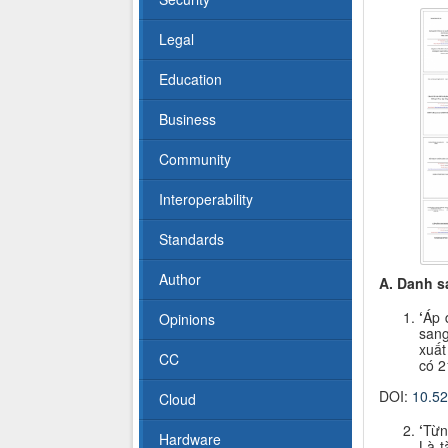
Legal
Education
Business
Community
Interoperability
Standards
Author
A. Danh sá
‘
Áp 
Opinions
sang
xuất
CC
có 2
DOI:
10.5
Cloud
‘
Từn
Hardware
Là t