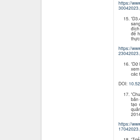
https://w
30042023.
‘
D3.
sang
đích
để h
thực
https://w
23042023.
‘
Dữ 
xem 
các 
DOI:
10.5
‘
Chư
bản 
tạo 
quản
2014
https://ww
17042023.
‘
Tri