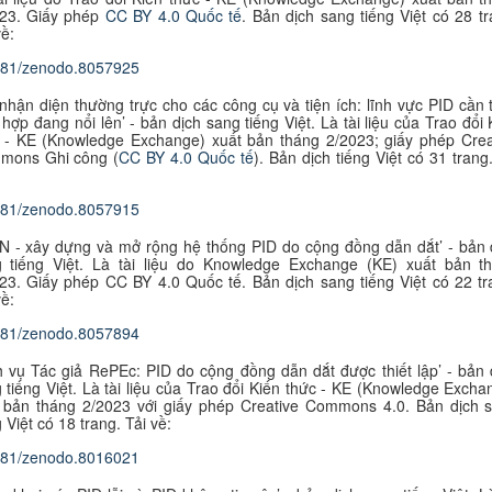
023. Giấy phép
CC BY 4.0 Quốc tế
. B
ản dịch sang tiếng Việt có 28 tr
về:
281/zenodo.8057925
nhận diện thường trực cho các công cụ và tiện ích: lĩnh vực PID cần t
 hợp đang nổi lên’ - bản dịch sang tiếng Việt. Là tài liệu của Trao đổi 
c - KE
(Knowledge Exchange) xuất bản
tháng 2/2023; giấy phép
Crea
mons Ghi công
(
CC BY 4.0 Quốc tế
). B
ản dịch tiếng Việt có 31 trang.
281/zenodo.8057915
N - xây dựng và mở rộng hệ thống PID do cộng đồng dẫn dắt’ - bản 
 tiếng Việt. Là tài liệu do Knowledge Exchange (KE) xuất bản t
23. Giấy phép CC BY 4.0 Quốc tế. B
ản dịch sang tiếng Việt có 22 tr
về:
281/zenodo.8057894
h vụ Tác giả RePEc: PID do cộng đồng dẫn dắt được thiết lập’ - bản 
 tiếng Việt. Là tài liệu của Trao đổi Kiến thức - KE (Knowledge Excha
 bản tháng 2/2023 với giấy phép Creative Commons 4.0. B
ản dịch 
g Việt có 18 trang. Tải về:
281/zenodo.8016021