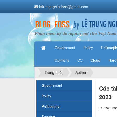
letrungnghia.foss@gmail.com
Phần mềm tự do nguồn mở cho Việt Nam
Government
Policy
Philosop
Opinions
CC
Cloud
Hard
Trang nhất
Author
Government
Các tài
2023
Policy
Philosophy
Thứ hai - 03
Security