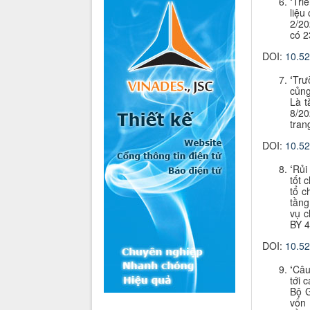
‘
Triể
liệu
2/20
có 2
DOI:
10.5
‘
Trư
củng
Là t
8/2
tran
DOI:
10.5
‘
Rủi
tốt 
tổ c
tầng
vụ c
BY 4
DOI:
10.5
‘
Câu
tới 
Bộ G
vốn 