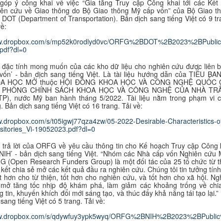
góp ý công khai về việc “Gia tăng Truy cập Công khai tới các Kết
ên cứu về Giao thông do Bộ Giao thông Mỹ cấp vốn” của Bộ Giao t
 DOT (Department of Transportation). B
ản dịch sang tiếng Việt có 9 tr
về:
www.dropbox.com/s/mp52k0rodlyd0vc/ORFG%2BDOT%2B2023%2BPubli
pdf?dl=0
 đặc tính mong muốn của các kho dữ liệu cho nghiên cứu được liên 
vốn’ - bản dịch sang tiếng Việt. Là tài liệu hướng dẫn của TIỂU BA
A HỌC MỞ thuộc HỘI ĐỒNG KHOA HỌC VÀ CÔNG NGHỆ QUỐC G
 PHÒNG CHÍNH SÁCH KHOA HỌC VÀ CÔNG NGHỆ CỦA NHÀ TR
P), nước Mỹ ban hành tháng 5/2022. Tài liệu nằm trong phạm vi 
. B
ản dịch sang tiếng Việt có 16 trang. Tải về:
w.dropbox.com/s/t05igwj77qza4zw/05-2022-Desirable-Characteristics-o
itories_Vi-19052023.pdf?dl=0
 trả lời của ORFG về yêu cầu thông tin cho Kế hoạch Truy cập Công 
NIH’ - bản dịch sang tiếng Việt. “Nhóm các Nhà cấp vốn Nghiên cứu 
 (Open Research Funders Group) là một đối tác của 25 tổ chức từ t
kết chia sẻ mở các kết quả đầu ra nghiên cứu. Chúng tôi tin tưởng tín
ốt hơn cho từ thiện, tốt hơn cho nghiên cứu, và tốt hơn cho xã hội. Ng
mở tăng tốc nhịp độ khám phá, làm giảm các khoảng trống về chi
g tin, khuyến khích đổi mới sáng tạo, và thúc đẩy khả năng tái tạo lại.”
 sang tiếng Việt có 5 trang. Tải về:
ww.dropbox.com/s/qdywfuy3ypk5wyq/ORFG%2BNIH%2B2023%2BPubli