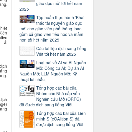
giáo dục mở’ tới hết năm
ang.
2025
Tập huấn thực hành ‘Khai
thác tài nguyên giáo dục
hiết
mở’ cho giáo viên phổ thông, bao
Kiến
gồm cả giáo viên tiểu học và mầm
tive
non tới hết năm 2025
 Tải
Các tài liệu dịch sang tiếng
Việt tới hết năm 2025
Loạt bài về AI và AI Nguồn
dịch
Mở: Công cụ AI; Dự án AI
háng
Nguồn Mở; LLM Nguồn Mở; Kỹ
ang.
thuật lời nhắc;
Tổng hợp các bài của
Nhóm các Nhà cấp vốn
Nghiên cứu Mở (ORFG)
dịch
nge)
đã được dịch sang tiếng Việt
sang
Tổng hợp các bài của Liên
minh S (cOAlition S) đã
được dịch sang tiếng Việt