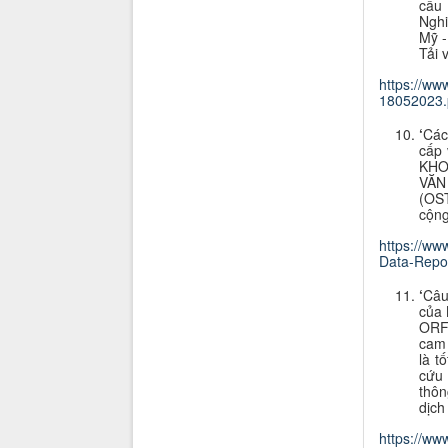
cầu 
Nghi
Mỹ -
Tải 
https://
18052023.
‘
Các
cấp 
KHO
VĂN
(OST
cộng
https://ww
Data-Repos
‘
Câu
của 
ORFG
cam 
là t
cứu 
thôn
dịch
https://w