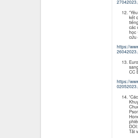
27042023.
‘
Yêu
kết 
tiến
các 
học 
cứu 
https://ww
26042023.
Euro
sang
CC B
https://ww
02052023.
‘
Các
Khuy
Chue
Psom
Hone
phiê
DOI:
Tải 