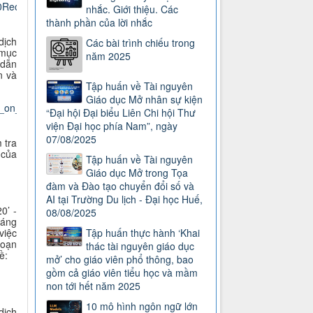
%20Recommendation%20Zenodo_Vi-
nhắc. Giới thiệu. Các
thành phần của lời nhắc
dịch
Các bài trình chiếu trong
 mục
năm 2025
 dẫn
n và
Tập huấn về Tài nguyên
Giáo dục Mở nhân sự kiện
on_practice_to_support_FAIR_data_principles_20200603_v1.0_Vi-
“Đại hội Đại biểu Liên Chi hội Thư
viện Đại học phía Nam”, ngày
07/08/2025
 tra
 của
Tập huấn về Tài nguyên
Giáo dục Mở trong Tọa
đàm và Đào tạo chuyển đổi số và
AI tại Trường Du lịch - Đại học Huế,
0’ -
08/08/2025
sáng
Tập huấn thực hành ‘Khai
việc
đoạn
thác tài nguyên giáo dục
ề:
mở’ cho giáo viên phổ thông, bao
gồm cả giáo viên tiểu học và mầm
non tới hết năm 2025
10 mô hình ngôn ngữ lớn
dịch