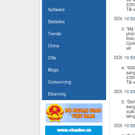
2/2
Tải 
Software
DOI:
10.5
Statistics
‘
Mã 
Trends
phối
thứ
Com
China
về:
DOI:
10.5
OSs
‘
IGS
Blogs
sang
2/20
Outsourcing
Tải 
DOI:
10.5
Elearning
‘
Dịc
sang
xuất
tiến
DOI:
10.5