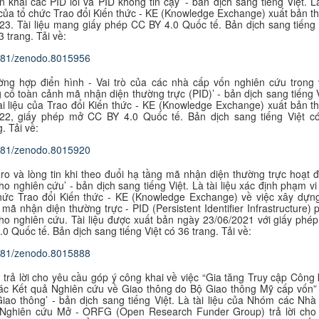
n khai các PID lỗi và PID không tin cậy’ - bản dịch sang tiếng Việt. Là
 của tổ chức Trao đổi Kiến thức - KE (Knowledge Exchange) xuất bản t
23. Tài liệu mang giấy phép CC BY 4.0 Quốc tế. B
ản dịch sang tiếng 
3 trang. Tải về:
281/zenodo.8015956
ờng hợp điển hình - Vai trò của các nhà cấp vốn nghiên cứu trong 
 cố toàn cảnh mã nhận diện thường trực (PID)’ - bản dịch sang tiếng V
ài liệu của Trao đổi Kiến thức - KE (Knowledge Exchange) xuất bản t
022, giấy phép mở CC BY 4.0 Quốc tế. B
ản dịch sang tiếng Việt c
g. Tải về:
281/zenodo.8015920
 ro và lòng tin khi theo đuổi hạ tầng mã nhận diện thường trực hoạt 
cho nghiên cứu’ - bản dịch sang tiếng Việt. Là tài liệu xác định phạm vi
hức Trao đổi Kiến thức - KE (Knowledge Exchange) về việc xây dựn
 mã nhận diện thường trực - PID (Persistent Identifier Infrastructure) 
ho nghiên cứu. Tài liệu được xuất bản ngày 23/06/2021 với giấy phé
.0 Quốc tế. B
ản dịch sang tiếng Việt có 36 trang. Tải về:
281/zenodo.8015888
 trả lời cho yêu cầu góp ý công khai về việc “Gia tăng Truy cập Công 
các Kết quả Nghiên cứu về Giao thông do Bộ Giao thông Mỹ cấp vốn”
iao thông’ - bản dịch sang tiếng Việt. Là tài liệu của Nhóm các Nhà
Nghiên cứu Mở - ORFG (Open Research Funder Group) trả lời cho