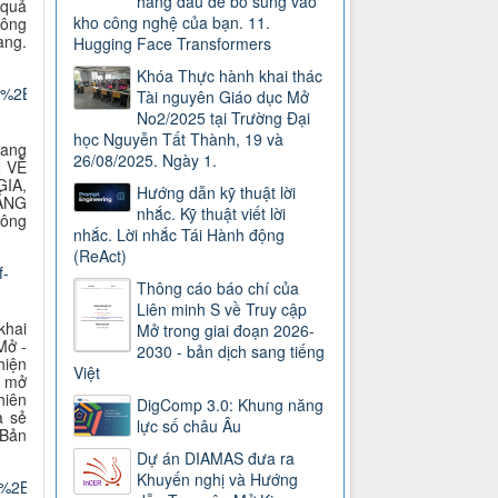
hàng đầu để bổ sung vào
 quả
kho công nghệ của bạn. 11.
hông
ang.
Hugging Face Transformers
Khóa Thực hành khai thác
c%2BAccess%2BRFI%2Bresponse_Vi-
Tài nguyên Giáo dục Mở
No2/2025 tại Trường Đại
học Nguyễn Tất Thành, 19 và
bang
26/08/2025. Ngày 1.
N VỀ
IA,
Hướng dẫn kỹ thuật lời
ẮNG
nhắc. Kỹ thuật viết lời
công
nhắc. Lời nhắc Tái Hành động
(ReAct)
f-
Thông cáo báo chí của
Liên minh S về Truy cập
khai
Mở trong giai đoạn 2026-
Mở -
2030 - bản dịch sang tiếng
hiện
Việt
h mở
hiên
DigComp 3.0: Khung năng
a sẻ
lực số châu Âu
 B
ản
Dự án DIAMAS đưa ra
Khuyến nghị và Hướng
c%2BAccess%2BRFI%2Bresponse_Vi-