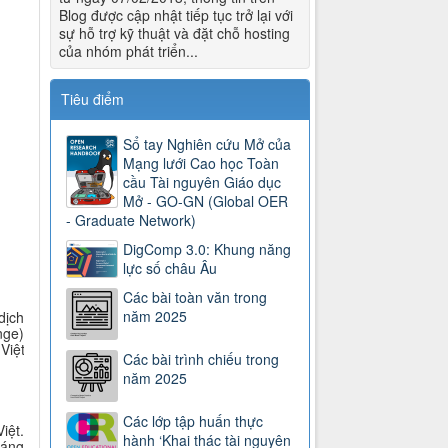
Blog được cập nhật tiếp tục trở lại với
sự hỗ trợ kỹ thuật và đặt chỗ hosting
của nhóm phát triển...
Tiêu điểm
Sổ tay Nghiên cứu Mở của
Mạng lưới Cao học Toàn
cầu Tài nguyên Giáo dục
Mở - GO-GN (Global OER
- Graduate Network)
DigComp 3.0: Khung năng
lực số châu Âu
Các bài toàn văn trong
năm 2025
dịch
nge)
Việt
Các bài trình chiếu trong
năm 2025
Các lớp tập huấn thực
iệt.
hành ‘Khai thác tài nguyên
háng