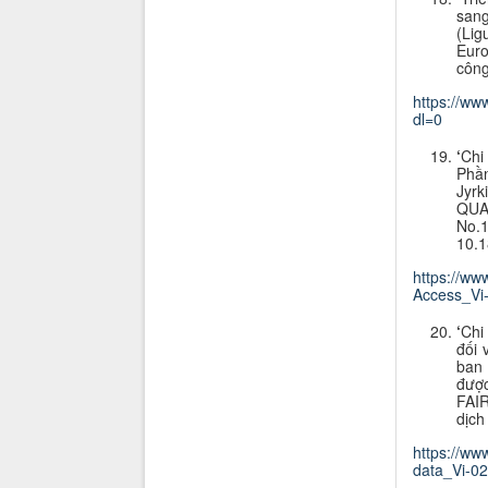
sang
(Li
Euro
công
https://w
dl=0
‘
Chi
Phần
Jyrk
QUAR
No.
10.1
https://ww
Access_Vi
‘
Chi 
đối 
ban 
được
FAIR
dịch
https://ww
data_Vi-0