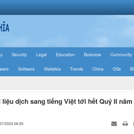
hy
Security
Legal
Education
Business
Community
ware
Software
Statistics
Trends
China
OSs
B
 liệu dịch sang tiếng Việt tới hết Quý II năm
/07/2023 06:29