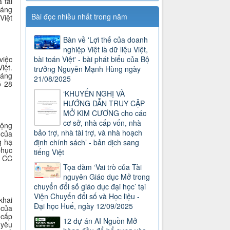
 tài
háng
Bài đọc nhiều nhất trong năm
Việt
Bàn về 'Lợi thế của doanh
nghiệp Việt là dữ liệu Việt,
bài toán Việt' - bài phát biểu của Bộ
việc
iệt.
trưởng Nguyễn Mạnh Hùng ngày
háng
21/08/2025
ó 28
‘KHUYẾN NGHỊ VÀ
HƯỚNG DẪN TRUY CẬP
MỞ KIM CƯƠNG cho các
cơ sở, nhà cấp vốn, nhà
động
bảo trợ, nhà tài trợ, và nhà hoạch
 của
g hạ
định chính sách’ - bản dịch sang
phục
tiếng Việt
p CC
Tọa đàm ‘Vai trò của Tài
nguyên Giáo dục Mở trong
chuyển đổi số giáo dục đại học’ tại
Viện Chuyển đổi số và Học liệu -
khai
Đại học Huế, ngày 12/09/2025
 của
 cấp
12 dự án AI Nguồn Mở
 yêu