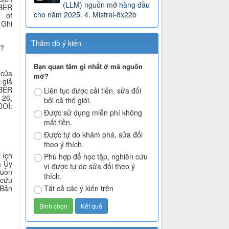
(LLM) nguồn mở hàng đầu
IBER
cho năm 2025. 4. Mistral-8x22b
n of
 Ghi
Thăm dò ý kiến
f?
Bạn quan tâm gì nhất ở mã nguồn
 của
mở?
 giả
IBER
Liên tục được cải tiến, sửa đổi
 26,
bởi cả thế giới.
DOI:
Được sử dụng miễn phí không
mất tiền.
Được tự do khám phá, sửa đổi
theo ý thích.
 ích
Phù hợp để học tập, nghiên cứu
a Ủy
vì được tự do sửa đổi theo ý
guồn
thích.
 cứu
Tất cả các ý kiến trên
 B
ản