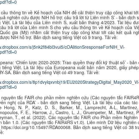
pdf?dl=0
 cầu thông tin về Kế hoạch của NIH để cải thiện truy cập công khai tới
quả nghiên cứu được NIH hỗ trợ: câu trả lời từ Liên minh S’ - bản dịch 
g Việt. Là tài liệu của Liên minh S, xuất bản tháng 4/2023. Tài liệu đư
câu trả lời của Liên minh S cho yêu cầu thông tin về Kế hoạch của Vi
Quốc gia (Mỹ) nhằm cải thiện truy cập công khai tới các kết quả ng
được NIH hỗ trợ. B
ản dịch sang tiếng Việt có 9 trang. Tải về:
w.dropbox.com/s/j5nk2f84bl3vui5/cOAlitionSresponseForNIH_Vi-
pdf?dl=0
peana: ‘Chiến lược 2020-2025: Trao quyền thay đổi kỹ thuật số’ - bản 
 tiếng Việt. Là tài liệu của Europeana xuất bản năm 2020, giấy phé
Y-SA. B
ản dịch sang tiếng Việt có 49 trang. Tải về:
w.dropbox.com/s/8p1dvylqxvnbj19/EU2020StrategyDigital_May2020_Vi
pdf?dl=0
 nguyên tắc FAIR cho phần mềm nghiên cứu (Các nguyên tắc FAIR4R
ến nghị của RDA’ - bản dịch sang tiếng Việt. Là tài liệu của các tác 
 Hong, N. P., Katz, D. S., Barker, M., Lamprecht, A-L, Martinez,
opoulos, F. E., Harrow, J., Castro, L. J., Gruenpeter, M., Martinez, P.
yman, T., et al. (2022). Các nguyên tắc FAIR cho Phần mềm Nghiên
n bản 1.0. (Các nguyên tắc FAIR4RS v1.0). Liên minh Dữ liệu nghiên 
 https://doi.org/10.15497/RDA00068. B
ản dịch sang tiếng Việt có 38 tr
về: