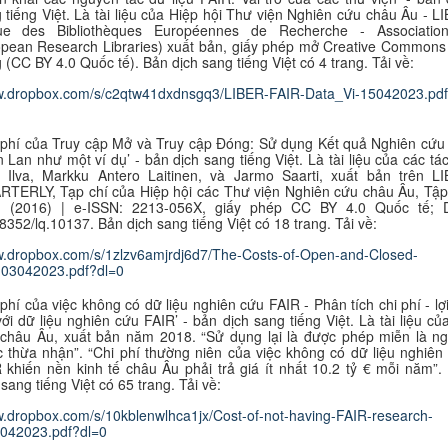
 tiếng Việt. Là tài liệu của Hiệp hội Thư viện Nghiên cứu châu Âu - L
gue des Bibliothèques Européennes de Recherche - Associatio
pean Research Libraries) xuất bản, giấy phép mở Creative Commons
 (CC BY 4.0 Quốc tế). B
ản dịch sang tiếng Việt có 4 trang. Tải về:
ww.dropbox.com/s/c2qtw41dxdnsgq3/LIBER-FAIR-Data_Vi-15042023.pd
 phí của Truy cập Mở và Truy cập Đóng: Sử dụng Kết quả Nghiên cứu
 Lan như một ví dụ’ - bản dịch sang tiếng Việt. Là tài liệu của các tác
i Ilva, Markku Antero Laitinen, và Jarmo Saarti, xuất bản trên L
TERLY, Tạp chí của Hiệp hội các Thư viện Nghiên cứu châu Âu, Tập
1 (2016) | e-ISSN: 2213-056X, giấy phép CC BY 4.0 Quốc tế; 
8352/lq.10137. B
ản dịch sang tiếng Việt có 18 trang. Tải về:
w.dropbox.com/s/1zlzv6amjrdj6d7/The-Costs-of-Open-and-Closed-
-03042023.pdf?dl=0
phí của việc không có dữ liệu nghiên cứu FAIR - Phân tích chi phí - lợi
với dữ liệu nghiên cứu FAIR’ - bản dịch sang tiếng Việt. Là tài liệu củ
châu Âu, xuất bản năm 2018. “Sử dụng lại là được phép miễn là n
 thừa nhận”. “Chi phí thường niên của việc không có dữ liệu nghiên
 khiến nền kinh tế châu Âu phải trả giá ít nhất 10.2 tỷ € mỗi năm”.
 sang tiếng Việt có 65 trang.
Tải về:
w.dropbox.com/s/10kblenwlhca1jx/Cost-of-not-having-FAIR-research-
2042023.pdf?dl=0