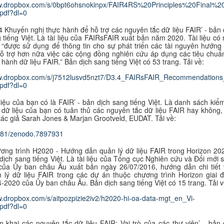
ww.dropbox.com/s/0bpt6ohsnokinpx/FAIR4RS%20Principles%20Final
pdf?dl=0
4 Khuyến nghị thực hành để hỗ trợ các nguyên tắc dữ liệu FAIR’ - bản 
 tiếng Việt. Là tài liệu của FAIRsFAIR xuất bản năm 2020. Tài liệu có
 “được sử dụng để thông tin cho sự phát triển các tài nguyên hướng
ỗ trợ hơn nữa việc các cộng đồng nghiên cứu áp dụng các tiêu chuẩ
 hành dữ liệu FAIR.” B
ản dịch sang tiếng Việt có 53 trang. Tải về:
ww.dropbox.com/s/j7512lusvd5nzt7/D3.4_FAIRsFAIR_Recommendations_
pdf?dl=0
liệu của bạn có là FAIR’ - bản dịch sang tiếng Việt. Là danh sách kiểm
dữ liệu của bạn có tuân thủ các nguyên tắc dữ liệu FAIR hay không,
tác giả Sarah Jones & Marjan Grootveld, EUDAT.
Tải về:
281/zenodo.7897931
ơng trình H2020 - Hướng dẫn quản lý dữ liệu FAIR trong Horizon 202
dịch sang tiếng Việt. Là tài liệu của Tổng cục Nghiên cứu và Đổi mới 
của Ủy ban châu Âu xuất bản ngày 26/07/2016, hướng dẫn chi tiết 
 lý dữ liệu FAIR trong các dự án thuộc chương trình Horizon giai 
-2020 của Ủy ban châu Âu. B
ản dịch sang tiếng Việt có 15 trang. Tải v
w.dropbox.com/s/aitpozpizie2iv2/h2020-hi-oa-data-mgt_en_Vi-
pdf?dl=0
ển khai các nguyên tắc dữ liệu FAIR: Vai trò của các thư viện’ - bản 