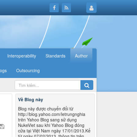
Interoperability
Standards
Author
logs
Outsourcing
Về Blog này
Blog này được chuyển đổi từ
http://blog.yahoo.com/letrungnghia
trên Yahoo Blog sang sử dụng
NukeViet sau khi Yahoo Blog đóng
cửa tại Việt Nam ngày 17/01/2013.Kể
từ ngày 07/02/2013, thông tin trên