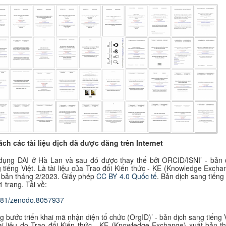
ch các tài liệu
dịch đã được đăng trên Internet
dụng DAI ở Hà Lan và sau đó được thay thế bởi ORCID/ISNI’ - bản 
 tiếng Việt. Là tài liệu của Trao đổi Kiến thức - KE
(Knowledge Excha
 bản tháng 2/2023. Giấy phép
CC BY 4.0 Quốc tế
. B
ản dịch sang tiếng 
1 trang. Tải về:
281/zenodo.8057937
g bước triển khai mã nhận diện tổ chức (OrgID)’ -
bản dịch sang tiếng V
ài liệu do Trao đổi Kiến thức - KE
(Knowledge Exchange) xuất bản t