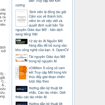
dẫn Truy cập Mở Kim
cương
 các
‘Sinh viên là đồng tác giả:
sang
Cảm xúc về thành tích,
a ra
niềm tin về việc viết và
ện Y
hiên
quyết định xuất bản Tài
nguyên Giáo dục Mở’ - bản dịch
sang tiếng Việt
12 dự án AI Nguồn Mở
hàng đầu để bổ sung vào
dịch
kho công nghệ của bạn. 9. OpenCV
p mở
Tài nguyên Giáo dục Mở
trong kỷ nguyên AI
-
cOAlition S củng cố cam
kết Truy cập Mở trong khi
S) -
thúc đẩy giai đoạn chiến
giả:
lược tiếp theo
 C.,
 A.,
Hướng dẫn kỹ thuật lời
 cứu
nhắc. Các tác nhân. Giới
cứu.
ang.
thiệu các tác nhân AI
Hướng dẫn kỹ thuật lời